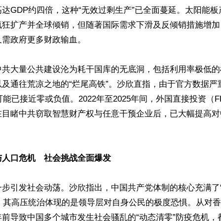
达GDP约四倍，这种“无效过剩生产”已全面蔓延。太阳能
疯狂扩产并全球倾销，但随著国际需求下滑及反倾销措施增加
需政府更多财政输血。

中共大量公共建设沦为耗干国库的无底洞，包括利用率极低的
以及通往荒凉之地的“烂尾高铁”。沙欣直指，由于官方数据严
可能已接近零或负值。2022年至2025年间，外国直接投资（F
在目睹中共窃取智慧财产权与任意干预企业后，已大幅提高对
人口危机　社会挑战全面爆发 
一步引发社会动荡。沙欣指出，中国共产党体制的核心充满了
ia）”，其高压统治体现的是领导层对自身公民的极度恐惧。从对
年前导致中国多个城市发生社会骚乱的“动态清零”防疫危机，