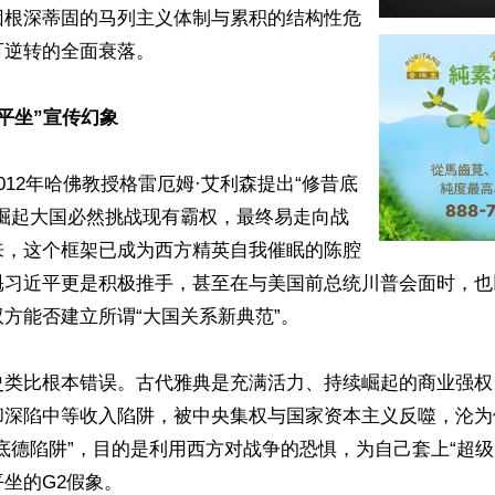
因根深蒂固的马列主义体制与累积的结构性危
逆转的全面衰落。

平坐”宣传幻象 
012年哈佛教授格雷厄姆·艾利森提出“修昔底
新崛起大国必然挑战现有霸权，最终易走向战
来，这个框架已成为西方精英自我催眠的陈腔
魁习近平更是积极推手，甚至在与美国前总统川普会面时，也
方能否建立所谓“大国关系新典范”。

史类比根本错误。古代雅典是充满活力、持续崛起的商业强权
却深陷中等收入陷阱，被中央集权与国家资本主义反噬，沦为
底德陷阱”，目的是利用西方对战争的恐惧，为自己套上“超级
坐的G2假象。
