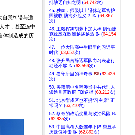
批缺乏自知之明 (
64,742
次)
45. 独家：师级以上退休老军官护
照被收 防海外起义？ 📝 (
64,367
大自我纠错与适
次)
人才，甚至连中
46. 王毅挥舞胡萝卜加大棒 惧怕捷
克效应在欧洲越烧越热 📝 (
64,154
自体制造成的历
次)
47. 一位大陆高中生眼里的习近平
时代 (
63,652
次)
48. 张升民言辞透军队向习表忠行
动还不够 📝 (
63,556
次)
49. 看守所里的神奇事
🖼️
(
63,439
次)
50. 美籍亲中名嘴涉当中共代理人
渗透川普政府 FBI逮捕 (
63,212
次)
51. 北京衞戍区也不提“习主席” 正
常吗？ (
63,210
次)
52. 蔡奇的政治变量与政治风险 📝
(
62,935
次)
53. 中国高考人数连年下降 突显学
历贬值冲击 📝 (
62,862
次)