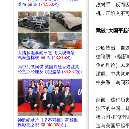
羞布
🖼️
📝 (
74,953
次)
敌对手，反而
机，正陷入不可
戳破“大国平起
沙欣指出，自2
大陆多地暴雨冰雹 街头现奇景：
德陷阱”（指
汽车盖棉被
🖼️
📝 (
43,815
次)
争的理论）以
为中共做间谍 英国判处香港驻英
经贸办经理及同犯监禁 (
34,367
次)
滥调。中共党
中关系，询问双
然而，这种历
治下的中国，
极力附和“修昔
神韵纪录片《坚不可摧》亮相世
界影视之都
🖼️
(
40,368
次)
造与美国平起平