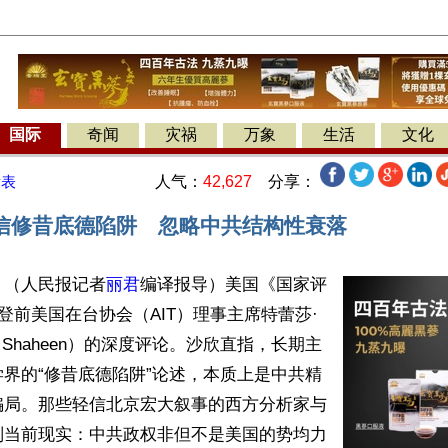
国际
奇闻
灾祸
万象
生活
文化
人气：
42,627
分享：
发表
信修昔底德陷阱 忽略中共结构性衰落
】（人民报记者
丽君
编译报导）美国《国家评
刊登前美国在台协会（AIT）理事主席特蕾莎·
se Shaheen）的深度评论。沙欣直指，长期主
界的“修昔底德陷阱”论述，本质上是中共精
骗局。那些轻信北京宏大叙事的西方分析家与
判当前现实：中共政权非但不是美国的势均力