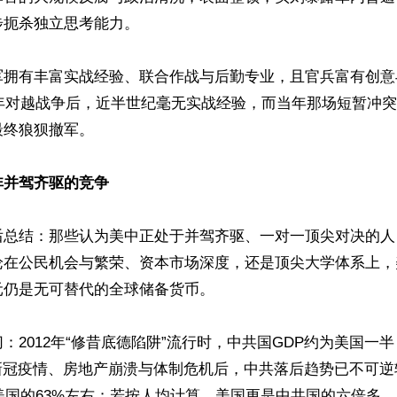
扼杀独立思考能力。

军拥有丰富实战经验、联合作战与后勤专业，且官兵富有创意
9年对越战争后，近半世纪毫无实战经验，而当年那场短暂冲
终狼狈撤军。

非并驾齐驱的竞争
后总结：那些认为美中正处于并驾齐驱、一对一顶尖对决的人
论在公民机会与繁荣、资本市场深度，还是顶尖大学体系上，
仍是无可替代的全球储备货币。

：2012年“修昔底德陷阱”流行时，中共国GDP约为美国一半；
新冠疫情、房地产崩溃与体制危机后，中共落后趋势已不可逆转
美国的63%左右；若按人均计算，美国更是中共国的六倍多。
