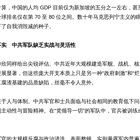
算，中国的人均 GDP 目前仅为新加坡的五分之一左右，甚
球排名仅在第 70 至 80 位之间。数十年马克思列宁主义的
了自我消毁减的种子。  

不实　中共军队缺乏实战与灵活性
沙欣同样给出尖锐评估。中共近年大规模建造军舰、战机、核
展显著，但这些庞大开支本质上只是另一种“政府刺激”和“烂
腐渣基建的品质缺陷，丝毫不令人意外。

在于人与体制。中共军官和士兵面临与社会相同的教育低下问
制主动性与冒险精神。在“党领导一切”的军队中，官兵被训练
军官的大规模反腐与政治清洗，表面整顿，实则暴露军内普遍