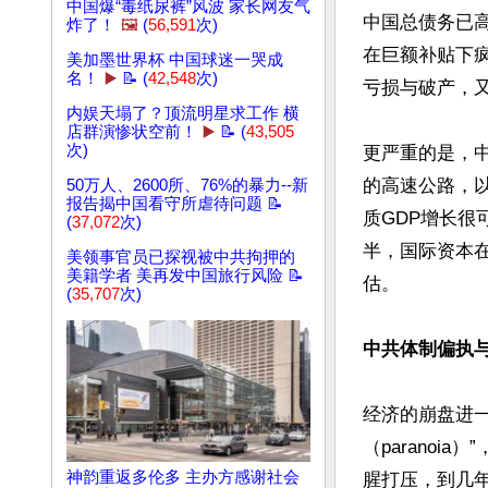
中国爆“毒纸尿裤”风波 家长网友气
中国总债务已高
炸了！
🖼️
(
56,591
次)
在巨额补贴下
美加墨世界杯 中国球迷一哭成
名！
▶️
📝 (
42,548
次)
亏损与破产，又
内娱天塌了？顶流明星求工作 横
店群演惨状空前！
▶️
📝 (
43,505
次)
更严重的是，
的高速公路，
50万人、2600所、76%的暴力--新
报告揭中国看守所虐待问题 📝
质GDP增长很
(
37,072
次)
半，国际资本
美领事官员已探视被中共拘押的
美籍学者 美再发中国旅行风险 📝
估。

(
35,707
次)
中共体制偏执与
经济的崩盘进
（parano
神韵重返多伦多 主办方感谢社会
腥打压，到几