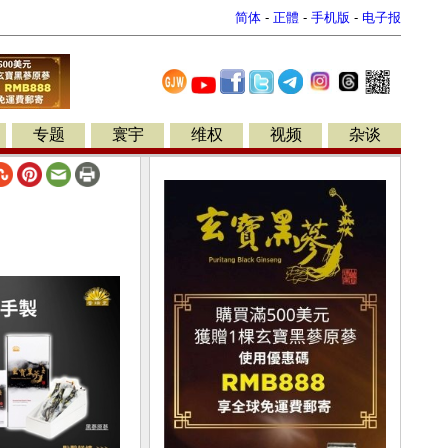
简体
-
正體
-
手机版
-
电子报
专题
寰宇
维权
视频
杂谈