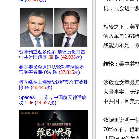
机，只会进一步
相较之下，美
解放军自197
战能力不足，最
贺神韵重返多伦多 加议员促打击
中共跨国镇压
🖼️
📝 (
42,038
次)
结论：美中并
参院委员会通过法轮功与活摘器
官受害者保护法 📝 (
37,815
次)
何立峰在上海发“战狼”言论 官媒删
沙欣在文章最
除 📝 (
48,445
次)
大量事实。无
SpaceX一上市，中国航天神话破
中共国，且美元
功！
▶️
(
44,627
次)
数据更说明一切
70%左右。但
共国GDP仅为