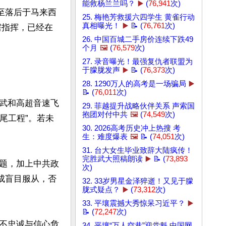
能救杨兰兰吗？
▶️
(
76,941
次)
至落后于马来西
25. 梅艳芳救援六四学生 黄雀行动
真相曝光！
▶️
📝 (
76,761
次)
瞎指挥，已经在
26. 中国百城二手房价连续下跌49
个月
🖼️
(
76,579
次)
27. 录音曝光！最强复仇者联盟为
于朦胧发声
▶️
📝 (
76,373
次)
28. 1290万人的高考是一场骗局
▶️
📝 (
76,011
次)
武和高超音速飞
29. 菲越提升战略伙伴关系 声索国
抱团对付中共
🖼️
(
74,549
次)
尾工程”。若未
30. 2026高考历史冲上热搜 考
生：难度爆表
🖼️
📝 (
74,051
次)
31. 台大女生毕业致辞大陆疯传！
完胜武大照稿朗读
▶️
📝 (
73,893
题，加上中共政
次)
成盲目服从，否
32. 33岁男星金泽猝逝！又见于朦
胧式疑点？
▶️
(
73,312
次)
33. 平壤震撼大秀惊呆习近平？
▶️
📝 (
72,247
次)
不忠诚与信心危
34. 平壤“万人空巷”迎党魁 中国网