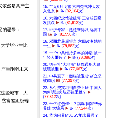
主义依然是共产主
15. 罕见6月飞雪 六四冤气冲天攻
入北京
▶️
📝 (
82,104
次)
16. 六四纪念馆被破坏 三省校园爆
发抗议
▶️
📝 (
81,612
次)
恶果：  

17. 经济专家：趁还来得及 远离中
国
🖼️
📝 (
81,596
次)
18. 邓丽君最后誓言 六四改变她的
，大学毕业生比
一生
▶️
📝 (
79,882
次)
19. 一个中共维持多年的神话 被一
年轻人砸碎了
▶️
📝 (
79,086
次)
20. 德云社“大地震” 杨鹤通犯大忌
，严重削弱未来
饭碗被砸
▶️
📝 (
77,667
次)
21. 中共衰了：熊猫被退货 赵立坚
被调职
🖼️
(
77,397
次)
22. 从付费实习到自费上班 中国人
为何明知火坑还往里跳？
▶️
在这些城市，大
(
77,312
次)
，贫富差距极端
23. 千亿红包催生？踢爆“国家帮你
养娃”大骗局
▶️
📝 (
77,244
次)
24. 华为问界M9USV地表最强？