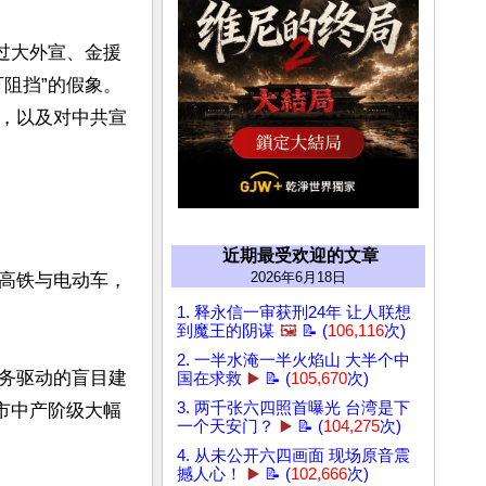
过大外宣、金援
阻挡”的假象。
，以及对中共宣
近期最受欢迎的文章
2026年6月18日
高铁与电动车，
1. 释永信一审获刑24年 让人联想
到魔王的阴谋
🖼️
📝 (
106,116
次)
2. 一半水淹一半火焰山 大半个中
务驱动的盲目建
国在求救
▶️
📝 (
105,670
次)
3. 两千张六四照首曝光 台湾是下
市中产阶级大幅
一个天安门？
▶️
📝 (
104,275
次)
4. 从未公开六四画面 现场原音震
撼人心！
▶️
📝 (
102,666
次)