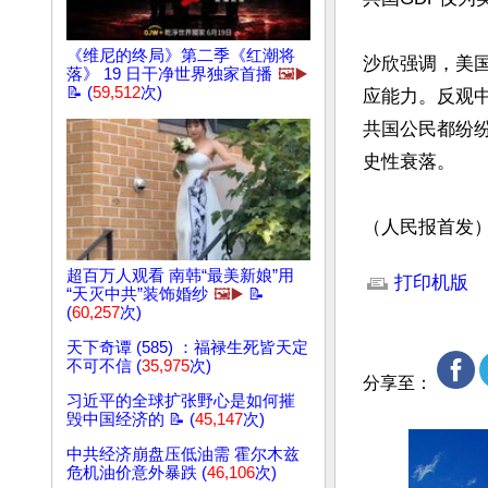
《维尼的终局》第二季《红潮将
沙欣强调，美国
落》 19 日干净世界独家首播
🖼️▶️
📝 (
59,512
次)
应能力。反观
共国公民都纷
史性衰落。

（人民报首发
文章网址: http://w
超百万人观看 南韩“最美新娘”用
打印机版
“天灭中共”装饰婚纱
🖼️▶️
📝
(
60,257
次)
天下奇谭 (585) ：福禄生死皆天定
不可不信 (
35,975
次)
分享至：
习近平的全球扩张野心是如何摧
毁中国经济的 📝 (
45,147
次)
中共经济崩盘压低油需 霍尔木兹
危机油价意外暴跌 (
46,106
次)