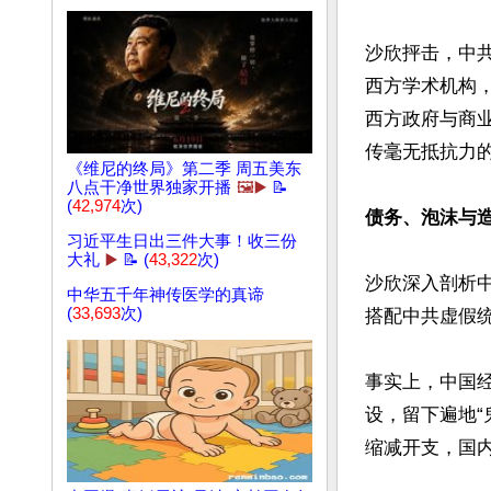
沙欣抨击，中
西方学术机构
西方政府与商
传毫无抵抗力的
《维尼的终局》第二季 周五美东
八点干净世界独家开播
🖼️▶️
📝
(
42,974
次)
债务、泡沫与
习近平生日出三件大事！收三份
大礼
▶️
📝 (
43,322
次)
沙欣深入剖析
中华五千年神传医学的真谛
(
33,693
次)
搭配中共虚假
事实上，中国
设，留下遍地
缩减开支，国内