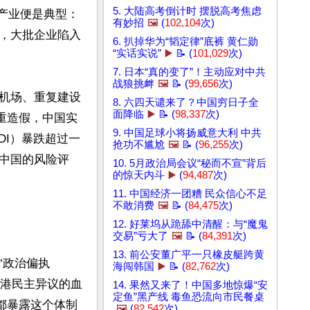
5. 大陆高考倒计时 摆脱高考焦虑
板产业便是典型：
有妙招
🖼️
(
102,104
次)
，大批企业陷入
6. 扒掉华为“韬定律”底裤 黄仁勋
“实话实说”
▶️
📝 (
101,029
次)
7. 日本“真的变了”！主动应对中共
战狼挑衅
🖼️
📝 (
99,656
次)
机场、重复建设
8. 六四天谴来了？中国穷日子全
面降临
▶️
📝 (
98,337
次)
重造假，中国实
9. 中国足球小将扬威意大利 中共
DI）暴跌超过一
抢功不尴尬
🖼️
📝 (
96,255
次)
中国的风险评
10. 5月政治局会议“秘而不宣”背后
的惊天内斗
▶️
(
94,487
次)
11. 中国经济一团糟 民众信心不足
不敢消费
🖼️
📝 (
84,475
次)
12. 好莱坞从跪舔中清醒：与“魔鬼
交易”亏大了
🖼️
📝 (
84,391
次)
13. 前公安董广平一只橡皮艇跨黄
“政治偏执
海闯韩国
▶️
📝 (
82,762
次)
香港民主异议的血
14. 果然又来了！中国多地惊爆“安
定鱼”黑产线 毒鱼恐流向市民餐桌
都暴露这个体制
🖼️
(
82,542
次)