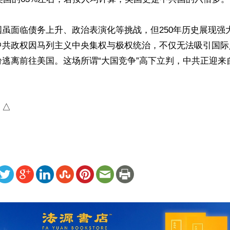
虽面临债务上升、政治表演化等挑战，但250年历史展现强
中共政权因马列主义中央集权与极权统治，不仅无法吸引国际
纷逃离前往美国。这场所谓“大国竞争”高下立判，中共正迎来
）△
ww.renminbao.com/rmb/articles/2026/6/18/95568.html