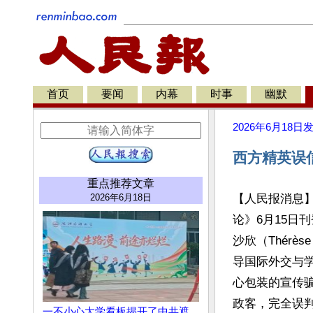
首页
要闻
内幕
时事
幽默
2026年6月18日
西方精英误
重点推荐文章
2026年6月18日
【人民报消息
论》6月15日
沙欣（Thérè
导国际外交与学
心包装的宣传
政客，完全误
一不小心大学看板揭开了中共遮