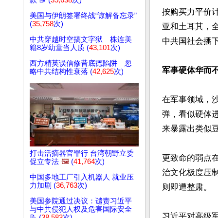
款 📝 (
35,638
次)
按购买力平价计
美国与伊朗签署终战“谅解备忘录”
(
35,758
次)
亚和土耳其，全
中共穿越时空搞文字狱 株连美
中共国社会播下
籍8岁幼童当人质 (
43,101
次)
西方精英误信修昔底德陷阱 忽
军事硬体华而
略中共结构性衰落 (
42,625
次)
在军事领域，
弹，看似硬体进
来暴露出类似豆
打击活摘器官罪行 台湾朝野立委
更致命的弱点
促立专法
🖼️
(
41,764
次)
治文化极度压
中国多地工厂引入机器人 就业压
力加剧 (
36,763
次)
则即遭整肃。

美国参院通过决议：谴责习近平
与中共侵犯人权及危害国际安全
习近平对高级
📝 (
38,583
次)