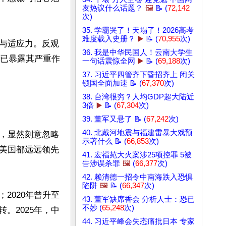
友热议什么话题？
🖼️
📝 (
72,142
次)
35. 学霸哭了！天塌了！2026高考
难度载入史册？
▶️
📝 (
70,955
次)
与适应力。反观
36. 我是中华民国人！云南大学生
突已暴露其严重作
一句话震惊全网
▶️
📝 (
69,188
次)
37. 习近平四管齐下昏招齐上 闭关
锁国全面加速 📝 (
67,370
次)
38. 台湾很穷？人均GDP超大陆近
3倍
▶️
📝 (
67,304
次)
39. 董军又悬了 📝 (
67,242
次)
40. 北戴河地震与福建雷暴大戏预
，显然刻意忽略
示著什么 📝 (
66,853
次)
美国都远远领先
41. 宏福苑大火案涉25项控罪 5被
告涉误杀罪
🖼️
(
66,377
次)
42. 赖清德一招令中南海跌入恐惧
陷阱
🖼️
📝 (
66,347
次)
2020年曾升至
43. 董军缺席香会 分析人士：恐已
不妙 (
65,248
次)
。2025年，中
44. 习近平峰会失态痛批日本 专家