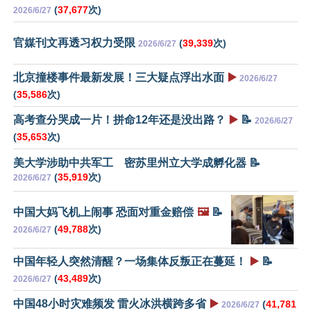
(
37,677
次)
2026/6/27
官媒刊文再透习权力受限
(
39,339
次)
2026/6/27
北京撞楼事件最新发展！三大疑点浮出水面
▶️
2026/6/27
(
35,586
次)
高考查分哭成一片！拼命12年还是没出路？
▶️
📝
2026/6/27
(
35,653
次)
美大学涉助中共军工 密苏里州立大学成孵化器 📝
(
35,919
次)
2026/6/27
中国大妈飞机上闹事 恐面对重金赔偿
🖼️
📝
(
49,788
次)
2026/6/27
中国年轻人突然清醒？一场集体反叛正在蔓延！
▶️
📝
(
43,489
次)
2026/6/27
中国48小时灾难频发 雷火冰洪横跨多省
▶️
(
41,781
2026/6/27