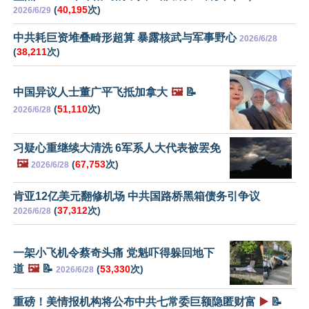
(
40,195
次)
2026/6/29
中共耗巨资堆叠畸形超算 暴露核武与军事野心
2026/6/28
(
38,211
次)
中国异议人士董广平飞抵加拿大
🖼️
📝
(
51,110
次)
2026/6/28
习疑心重继续大清洗 6军系人大代表被罢免
🖼️
(
67,753
次)
2026/6/28
肯亚12亿美元翻修机场 中共国路桥黑箱债务引争议
(
37,312
次)
2026/6/28
一架小飞机令蔡奇头痛 党魁吓得躲回地下
道
🖼️
📝
(
53,330
次)
2026/6/28
重磅！美情报机构将公布中共七常委巨额隐匿财富
▶️
📝