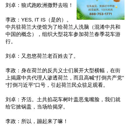
刘卓：狼式跑欧洲撒野去啦！

李政：YES, IT IS（是的）。
中共驻荷兰大使馆为了给荷兰人洗脑（混淆中共和
中国的概念），组织大型花车参加荷兰春季花车游
行。

刘卓：又忽悠荷兰老百姓去了。

李政：身在荷兰的反共义士们展开大型横幅，在街
上揭露中共代理人渗透荷兰，而且高喊“打倒共产党”
“打倒习近平”口号，引起荷兰民众驻足观看。

刘卓：齐活。土共掐花车树叶盖恶鬼嘴脸，我们就
给它掀锅盖，当场给揭穿。

李政：所以，蹦起来了嘛！
