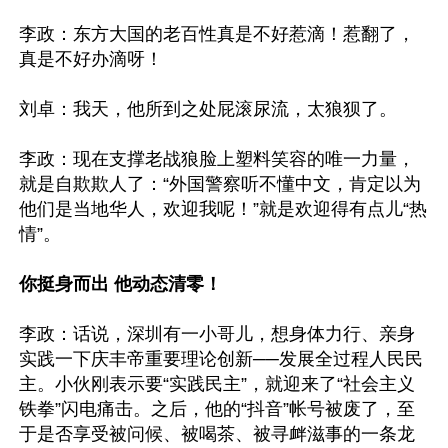
李政：东方大国的老百性真是不好惹滴！惹翻了，
真是不好办滴呀！

刘卓：我天，他所到之处屁滚尿流，太狼狈了。

李政：现在支撑老战狼脸上塑料笑容的唯一力量，
就是自欺欺人了：“外国警察听不懂中文，肯定以为
他们是当地华人，欢迎我呢！”就是欢迎得有点儿“热
情”。

你挺身而出 他动态清零！
李政：话说，深圳有一小哥儿，想身体力行、亲身
实践一下庆丰帝重要理论创新──发展全过程人民民
主。小伙刚表示要“实践民主”，就迎来了“社会主义
铁拳”闪电痛击。之后，他的“抖音”帐号被废了，至
于是否享受被问候、被喝茶、被寻衅滋事的一条龙