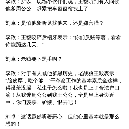
李政：所以，现场小伙伴们说，王毅听到有人问候
他爹周公公，赶紧把车窗窗帘拽上了。

刘卓：是怕他爹听见找他来，还是嫌害臊？

李政：王毅咬碎后槽牙表示：“你们反贼等著，看看
你能蹦达几天。”

刘卓：老贼要下黑手啊？

李政：对于有人喊他爹黑历史，老战狼王毅表示：
“脸皮厚，吃个够。”干革命工作的基本素质全这样，
得没羞没臊。私生子怎么啦！我也是上了合法户口
滴！从我爹周公公到我王公公，全是皇上身边近
臣，你们羡慕、妒嫉、恨去吧！

刘卓：这话虽然听著恶心，但他心里基本就是那么
想的！
