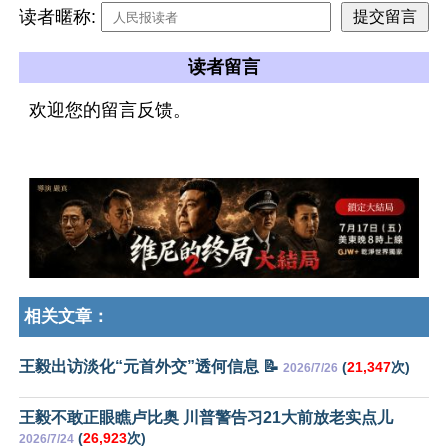
读者暱称:
读者留言
欢迎您的留言反馈。
相关文章：
王毅出访淡化“元首外交”透何信息 📝
(
21,347
次)
2026/7/26
王毅不敢正眼瞧卢比奥 川普警告习21大前放老实点儿
(
26,923
次)
2026/7/24