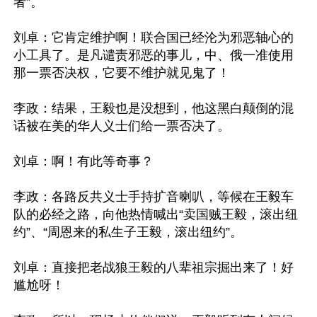
者”。

刘卓：它肯定维护啊！联合国已经沦为邪恶轴心的
小工具了。是凡谴责邪恶的事儿，中、俄一准使用
那一票否决权，它要不维护就见鬼了！

李政：结果，王毅也是没想到，他这黑白颠倒的混
话被在美的华人义士们给一票否决了。

刘卓：啊！有此等奇事？

李政：各路反共义士手持扩音喇叭，等候在王毅车
队的必经之路，向他热情喊出“卖国贼王毅，滚出纽
约”、“周恩来的私生子王毅，滚出纽约”。

刘卓：直接把老战狼王毅的八辈祖宗掘出来了！好
尴尬呀！
