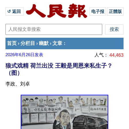
↺ 返回 
电子报
正體版
首页
分栏目
幽默
文章
›
›
›
：
2026年6月26日
发表
人气：
44,463
狼式戏精 荷兰出没 王毅是周恩来私生子？
（图）
李政、刘卓