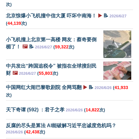
次)
北京惊爆小飞机撞中信大厦 吓坏中南海！
▶️
📝
2026/6/27
(
44,139
次)
小飞机撞上北京第一高楼 网友：蔡奇要倒
楣了！
🖼️
📝
(
59,322
次)
2026/6/27
中共发出“跨国追税令” 被指在全球搜刮民
财
🖼️
(
55,803
次)
2026/6/27
中国网红大闹巴黎歌剧院 全网骂翻
▶️
📝
(
41,933
2026/6/26
次)
天下奇谭 (592) ：君子之孝
(
14,822
次)
2026/6/26
反腐的尽头是算法 AI能破解习近平忠诚度危机吗？
(
42,438
次)
2026/6/26