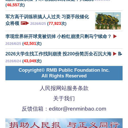
(
46,557
次)
军方高干训练班搞人人过关 习耍手段矮化
众将领
🖼️▶️
(
77,923
次)
2026/6/25
李现世界杯开球竟被切掉 小粉红崩溃只剩马宁续命？
▶️
(
42,501
次)
2026/6/25
2026大学生找工作找到崩溃 投200份简历全石沉大海
▶️
📝
(
43,049
次)
2026/6/24
Copyright© RMB Public Foundation Inc.
All Rights Reserved
人民报网站服务条款
关于我们
反馈信箱：
editor@renminbao.com