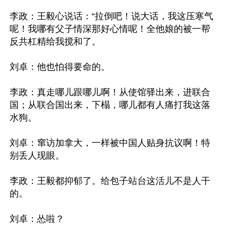
李政：王毅心说话：“拉倒吧！说大话，我这压寒气
呢！我哪有父子情深那好心情呢！全他娘的被一帮
反共杠精给我搅和了。

刘卓：他也怕得要命的。

李政：真走哪儿跟哪儿啊！从使馆驿出来，进联合
国；从联合国出来，下榻，哪儿都有人痛打我这落
水狗。

刘卓：窜访加拿大，一样被中国人贴身抗议啊！特
别丢人现眼。

李政：王毅都抑郁了。给包子站台这活儿不是人干
的。

刘卓：怂啦？
