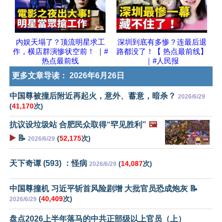
内娱天塌了？顶流明星求工
深圳到底有多惨？连最后退
作，横店群演惨状空前！ ｜#
路都没了！【 热点最前线】
热点最前线
｜#人民报
更多文章导读：
2026年6月26日
中国尊被撞后附近再起火，意外、蓄意，暗杀？
2026/6/29
(
41,170
次)
抗议设垃圾站 合肥民众取得“罕见胜利”
🖼️
▶️
📝
(
52,175
次)
2026/6/29
天下奇谭 (593) ：怪病
(
14,087
次)
2026/6/29
中国尊撞机 习近平斩首风险剧增 大批官员恐成炮灰 📝
(
40,409
次)
2026/6/29
盘点2026上半年落马的中共正部级以上官员（上）