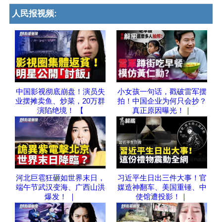
人民报视频:
中国影视彻底崩盘！演员失
小女孩一句话，戳破雷军摆
业摆摊卖鱼、炒菜，20万群
拍！中国企业为何只会抄？
演陷绝境！ 【
真正原因曝光！｜
河北巨雹狂砸如世界末日，
习近平生日出三件大事！官
端午节武汉变海、广西山洪
媒造神翻车、美国重锤、中
爆发！ ｜
使馆遭投影！｜