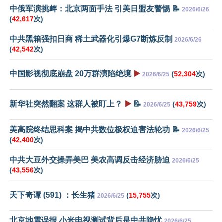
中俄军演挑衅：北京两面手法 引美日盟友警惕 📝
2026/6/26
(
42,617
次)
中共黑箱强扣日商 稀土武器化引爆G7断炼反制
2026/6/26
(
42,542
次)
中国影视彻底崩盘 20万群演陷绝境
▶️
(
52,304
次)
2026/6/25
新华社突然翻案 这群人被盯上？
▶️
📝
(
43,759
次)
2026/6/25
美高院终结思科案 揭中共数位极权迫害法轮功 📝
2026/6/25
(
42,400
次)
中共大豆外交操弄美巴 美农高调反击经济胁迫
2026/6/25
(
43,556
次)
天下奇谭 (591) ：长生猪
(
15,755
次)
2026/6/25
北京地震误报 小米电视测试背后是中共隐忧
2026/6/25