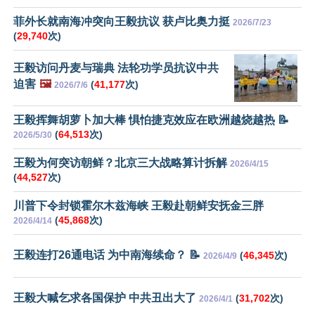
菲外长就南海冲突向王毅抗议 获卢比奥力挺
2026/7/23
(
29,740
次)
王毅访问丹麦与瑞典 法轮功学员抗议中共
迫害
🖼️
(
41,177
次)
2026/7/6
王毅挥舞胡萝卜加大棒 惧怕捷克效应在欧洲越烧越热 📝
(
64,513
次)
2026/5/30
王毅为何突访朝鲜？北京三大战略算计拆解
2026/4/15
(
44,527
次)
川普下令封锁霍尔木兹海峡 王毅赴朝鲜安抚金三胖
(
45,868
次)
2026/4/14
王毅连打26通电话 为中南海续命？ 📝
(
46,345
次)
2026/4/9
王毅大喊乞求各国保护 中共丑出大了
(
31,702
次)
2026/4/1