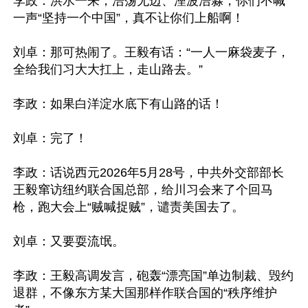
李政：洪水一来，浩荡无边、湮波浩淼，你们不喊
一声“坚持一个中国”，真不让你们上船啊！

刘卓：那可热闹了。王毅有话：“一人一麻袋麦子，
全给我们习大大扛上，走山路去。”

李政：如果白洋淀水底下有山路的话！

刘卓：完了！

李政：话说西元2026年5月28号，中共外交部部长
王毅窜访纽约联合国总部，给川习会来了个回马
枪，跑大会上“贼喊捉贼”，谴责美国去了。

刘卓：又要耍流氓。

李政：王毅高调发言，砲轰“漂亮国”单边制裁、毁约
退群，不像东方某大国那样作联合国的“秩序维护