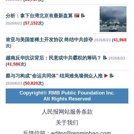
分析：拿下台湾北京有最新盘算
🖼️
📝
(
57,152
次)
2026/6/23
肯亚与美国签稀土开发协议 终结中共掠夺
(
41,968
2026/6/23
次)
越南反华抗议背后：民意或中共霸权的筹码？ 📝
2026/6/23
(
41,586
次)
蔡与习构成“命运共同体” 结局难免墙倒众人推
▶️
📝
(
50,820
次)
2026/6/23
Copyright© RMB Public Foundation Inc.
All Rights Reserved
人民报网站服务条款
关于我们
反馈信箱：
editor@renminbao.com