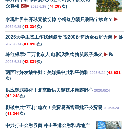
众将领
🖼️▶️
(
74,283
次)
2026/6/25
李现世界杯开球竟被切掉 小粉红崩溃只剩马宁续命？
▶️
(
41,354
次)
2026/6/25
2026大学生找工作找到崩溃 投200份简历全石沉大海
▶️
📝
(
41,896
次)
2026/6/24
韩红得罪2千万北京人 电影没救成 搞笑段子爆火
▶️
📝
(
42,839
次)
2026/6/24
两面讨好发战争财：美媒揭中共和平伪装
(
42,581
2026/6/24
次)
供应链武器化！北京断供关键技术暴露野心
2026/6/24
(
42,248
次)
戳破中共“互利”糖衣！美贸易高官重批不公贸易
2026/6/24
(
41,346
次)
中共打击金融券商 冲击香港金融和房地产