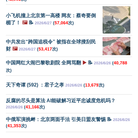
小飞机撞上北京第一高楼 网友：蔡奇要倒
楣了！
🖼️
📝
(
57,064
次)
2026/6/27
中共发出“跨国追税令” 被指在全球搜刮民
财
🖼️
(
53,417
次)
2026/6/27
中国网红大闹巴黎歌剧院 全网骂翻
▶️
📝
(
40,788
2026/6/26
次)
天下奇谭 (592) ：君子之孝
(
13,679
次)
2026/6/26
反腐的尽头是算法 AI能破解习近平忠诚度危机吗？
(
41,166
次)
2026/6/26
中俄军演挑衅：北京两面手法 引美日盟友警惕 📝
2026/6/26
(
41,353
次)