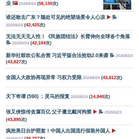
业
🖼️
(
56,130
次)
2026/6/24
谁还敢去广东？随处可见的绝望场景令人心凉
▶️
📝
(
42,425
次)
2026/6/24
无法无天无人性！《民族团结法》长臂伸向全球各个角落
📝
(
42,104
次)
2026/6/24
新华社鼓吹公私合营 习近平版合法抢劫2.0来袭 📝
2026/6/24
(
43,827
次)
全国人大政协再现异常 习权力受限
(
43,812
次)
2026/6/24
天下奇谭 (590) ：灵马的报复
(
14,940
次)
2026/6/24
张又侠惊传贪腐百亿 父子遭北戴河拘禁
▶️
📝
2026/6/23
(
43,895
次)
疯抢美日台护照套！中国人出国流行假装外国人
▶️
(
39,757
次)
2026/6/23