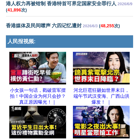
港人权力再被钳制 香港特首可界定国家安全罪行人
2026/6/9
(
41,896
次)
香港媒体及民间噤声 六四记忆遭封
(
48,255
次)
2026/6/3
人民报视频:
小女孩一句话，戳破雷军摆
河北巨雹狂砸如世界末日，
拍！中国企业为何只会抄？
端午节武汉变海、广西山洪
真正原因曝光！｜
爆发！ ｜