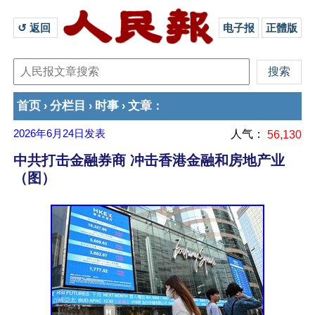
↺ 返回 
电子报
正體版
首页
分栏目
时事
文章
›
›
›
：
2026年6月24日
发表
人气：
56,130
中共打击金融券商 冲击香港金融和房地产业
（图）