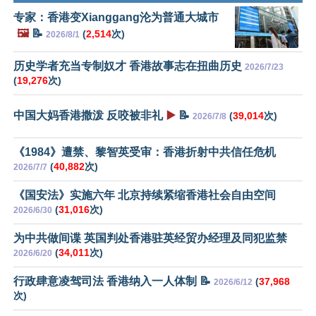
专家：香港变Xianggang沦为普通大城市
🖼️
📝
(
2,514
次)
2026/8/1
历史学者充当专制奴才 香港故事志在扭曲历史
2026/7/23
(
19,276
次)
中国大妈香港撒泼 反咬被非礼
▶️
📝
(
39,014
次)
2026/7/8
《1984》遭禁、黎智英受审：香港折射中共信任危机
(
40,882
次)
2026/7/7
《国安法》实施六年 北京持续紧缩香港社会自由空间
(
31,016
次)
2026/6/30
为中共做间谍 英国判处香港驻英经贸办经理及同犯监禁
(
34,011
次)
2026/6/20
行政肆意凌驾司法 香港纳入一人体制 📝
(
37,968
2026/6/12
次)