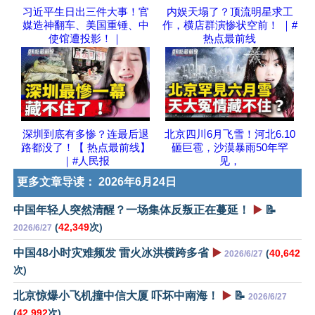
习近平生日出三件大事！官
内娱天塌了？顶流明星求工
媒造神翻车、美国重锤、中
作，横店群演惨状空前！ ｜#
使馆遭投影！｜
热点最前线
深圳到底有多惨？连最后退
北京四川6月飞雪！河北6.10
路都没了！【 热点最前线】
砸巨雹，沙漠暴雨50年罕
｜#人民报
见，
更多文章导读：
2026年6月24日
中国年轻人突然清醒？一场集体反叛正在蔓延！
▶️
📝
(
42,349
次)
2026/6/27
中国48小时灾难频发 雷火冰洪横跨多省
▶️
(
40,642
2026/6/27
次)
北京惊爆小飞机撞中信大厦 吓坏中南海！
▶️
📝
2026/6/27
(
42,992
次)