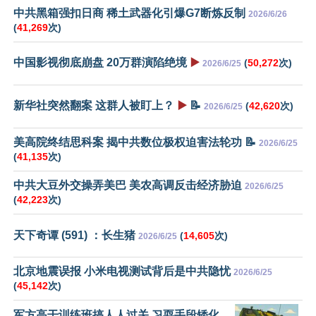
中共黑箱强扣日商 稀土武器化引爆G7断炼反制
2026/6/26
(
41,269
次)
中国影视彻底崩盘 20万群演陷绝境
▶️
(
50,272
次)
2026/6/25
新华社突然翻案 这群人被盯上？
▶️
📝
(
42,620
次)
2026/6/25
美高院终结思科案 揭中共数位极权迫害法轮功 📝
2026/6/25
(
41,135
次)
中共大豆外交操弄美巴 美农高调反击经济胁迫
2026/6/25
(
42,223
次)
天下奇谭 (591) ：长生猪
(
14,605
次)
2026/6/25
北京地震误报 小米电视测试背后是中共隐忧
2026/6/25
(
45,142
次)
军方高干训练班搞人人过关 习耍手段矮化