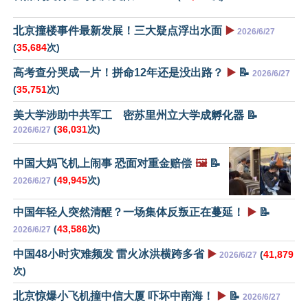
北京撞楼事件最新发展！三大疑点浮出水面
▶️
2026/6/27
(
35,684
次)
高考查分哭成一片！拼命12年还是没出路？
▶️
📝
2026/6/27
(
35,751
次)
美大学涉助中共军工 密苏里州立大学成孵化器 📝
(
36,031
次)
2026/6/27
中国大妈飞机上闹事 恐面对重金赔偿
🖼️
📝
(
49,945
次)
2026/6/27
中国年轻人突然清醒？一场集体反叛正在蔓延！
▶️
📝
(
43,586
次)
2026/6/27
中国48小时灾难频发 雷火冰洪横跨多省
▶️
(
41,879
2026/6/27
次)
北京惊爆小飞机撞中信大厦 吓坏中南海！
▶️
📝
2026/6/27