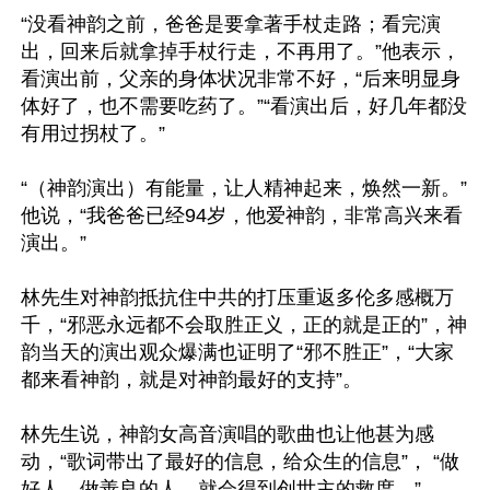
“没看神韵之前，爸爸是要拿著手杖走路；看完演
出，回来后就拿掉手杖行走，不再用了。”他表示，
看演出前，父亲的身体状况非常不好，“后来明显身
体好了，也不需要吃药了。”“看演出后，好几年都没
有用过拐杖了。”

“（神韵演出）有能量，让人精神起来，焕然一新。”
他说，“我爸爸已经94岁，他爱神韵，非常高兴来看
演出。”

林先生对神韵抵抗住中共的打压重返多伦多感概万
千，“邪恶永远都不会取胜正义，正的就是正的”，神
韵当天的演出观众爆满也证明了“邪不胜正”，“大家
都来看神韵，就是对神韵最好的支持”。

林先生说，神韵女高音演唱的歌曲也让他甚为感
动，“歌词带出了最好的信息，给众生的信息”， “做
好人，做善良的人，就会得到创世主的救度。”
