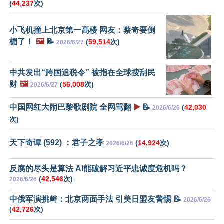
(
44,237
次)
小飞机撞上北京第一高楼 网友：蔡奇要倒
楣了！
🖼️
📝
(
59,514
次)
2026/6/27
中共发出“跨国追税令” 被指在全球搜刮民
财
🖼️
(
56,008
次)
2026/6/27
中国网红大闹巴黎歌剧院 全网骂翻
▶️
📝
(
42,030
2026/6/26
次)
天下奇谭 (592) ：君子之孝
(
14,924
次)
2026/6/26
反腐的尽头是算法 AI能破解习近平忠诚度危机吗？
(
42,546
次)
2026/6/26
中俄军演挑衅：北京两面手法 引美日盟友警惕 📝
2026/6/26
(
42,726
次)