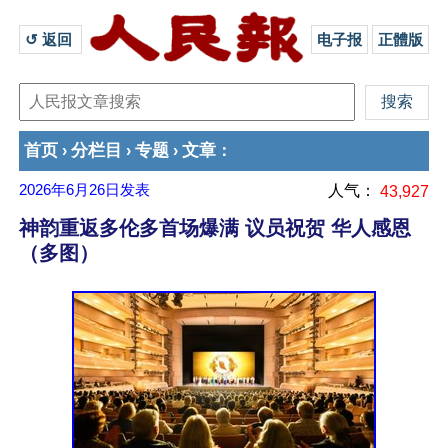
↺ 返回 
电子报
正體版
首页
分栏目
专题
文章
›
›
›
：
2026年6月26日
发表
人气：
43,927
神韵重返多伦多首场爆满 议员祝贺 华人感恩
（多图）