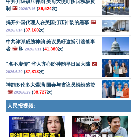
中共升级镇压神韵 美前大使吁多国积极反
制
🖼️
(
39,524
次)
2026/7/16
揭开外国代理人在美国打压神韵的黑幕
🖼️
(
37,160
次)
2026/7/14
中共诈弹威胁神韵 美议员吁逮捕引渡肇事
者
🖼️
📝
(
41,380
次)
2026/7/11
“名不虚传” 华人齐心盼神韵早日回大陆
🖼️
(
37,813
次)
2026/6/30
神韵多伦多大爆满 国会与省议员纷纷盛赞
🖼️
(
38,727
次)
2026/6/29
人民报视频: