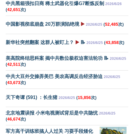
中共黑箱强扣日商 稀土武器化引爆G7断炼反制
2026/6/26
(
42,651
次)
中国影视彻底崩盘 20万群演陷绝境
▶️
(
52,485
次)
2026/6/25
新华社突然翻案 这群人被盯上？
▶️
📝
(
43,858
次)
2026/6/25
美高院终结思科案 揭中共数位极权迫害法轮功 📝
2026/6/25
(
42,511
次)
中共大豆外交操弄美巴 美农高调反击经济胁迫
2026/6/25
(
43,673
次)
天下奇谭 (591) ：长生猪
(
15,856
次)
2026/6/25
北京地震误报 小米电视测试背后是中共隐忧
2026/6/25
(
46,674
次)
军方高干训练班搞人人过关 习耍手段矮化