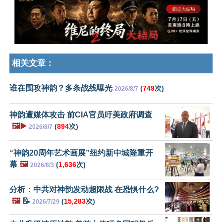
相关文章：
谁在围攻神韵？多条战线曝光
(
749
次)
2026/8/7
神韵遭媒体攻击 前CIA官员吁美政府调查
🖼️▶️
(
894
次)
2026/8/7
“神韵20周年艺术画展”纽约新中城隆重开
幕
🖼️
(
1,636
次)
2026/8/3
分析：中共对神韵发动超限战 在恐惧什么?
🖼️
📝
(
15,283
次)
2026/7/29