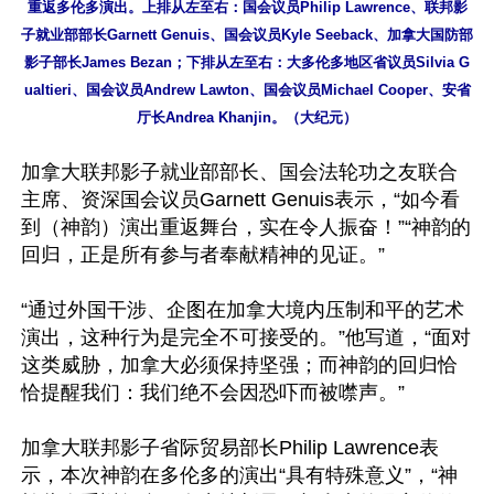
重返多伦多演出。上排从左至右：国会议员Philip Lawrence、联邦影
子就业部部长Garnett Genuis、国会议员Kyle Seeback、加拿大国防部
影子部长James Bezan；下排从左至右：大多伦多地区省议员Silvia G
ualtieri、国会议员Andrew Lawton、国会议员Michael Cooper、安省
厅长Andrea Khanjin。（大纪元）
加拿大联邦影子就业部部长、国会法轮功之友联合
主席、资深国会议员Garnett Genuis表示，“如今看
到（神韵）演出重返舞台，实在令人振奋！”“神韵的
回归，正是所有参与者奉献精神的见证。”

“通过外国干涉、企图在加拿大境内压制和平的艺术
演出，这种行为是完全不可接受的。”他写道，“面对
这类威胁，加拿大必须保持坚强；而神韵的回归恰
恰提醒我们：我们绝不会因恐吓而被噤声。”

加拿大联邦影子省际贸易部长Philip Lawrence表
示，本次神韵在多伦多的演出“具有特殊意义”，“神