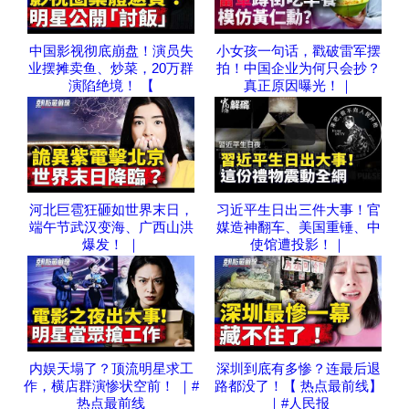
中国影视彻底崩盘！演员失
小女孩一句话，戳破雷军摆
业摆摊卖鱼、炒菜，20万群
拍！中国企业为何只会抄？
演陷绝境！ 【
真正原因曝光！｜
河北巨雹狂砸如世界末日，
习近平生日出三件大事！官
端午节武汉变海、广西山洪
媒造神翻车、美国重锤、中
爆发！ ｜
使馆遭投影！｜
内娱天塌了？顶流明星求工
深圳到底有多惨？连最后退
作，横店群演惨状空前！ ｜#
路都没了！【 热点最前线】
热点最前线
｜#人民报