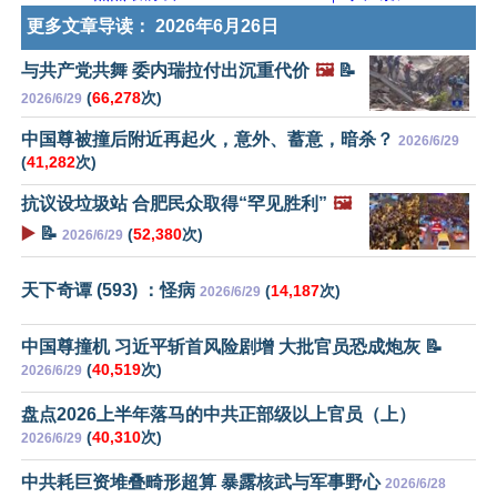
更多文章导读：
2026年6月26日
与共产党共舞 委内瑞拉付出沉重代价
🖼️
📝
(
66,278
次)
2026/6/29
中国尊被撞后附近再起火，意外、蓄意，暗杀？
2026/6/29
(
41,282
次)
抗议设垃圾站 合肥民众取得“罕见胜利”
🖼️
▶️
📝
(
52,380
次)
2026/6/29
天下奇谭 (593) ：怪病
(
14,187
次)
2026/6/29
中国尊撞机 习近平斩首风险剧增 大批官员恐成炮灰 📝
(
40,519
次)
2026/6/29
盘点2026上半年落马的中共正部级以上官员（上）
(
40,310
次)
2026/6/29
中共耗巨资堆叠畸形超算 暴露核武与军事野心
2026/6/28