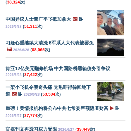
(
38,324
次)
中国异议人士董广平飞抵加拿大
🖼️
📝
(
51,311
次)
2026/6/28
习疑心重继续大清洗 6军系人大代表被罢免
🖼️
(
68,065
次)
2026/6/28
肯亚12亿美元翻修机场 中共国路桥黑箱债务引争议
(
37,422
次)
2026/6/28
一架小飞机令蔡奇头痛 党魁吓得躲回地下
道
🖼️
📝
(
53,534
次)
2026/6/28
重磅！美情报机构将公布中共七常委巨额隐匿财富
▶️
📝
(
37,774
次)
2026/6/27
官媒刊文再透习权力受限
(
39,449
次)
2026/6/27