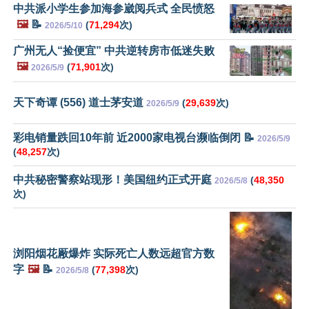
中共派小学生参加海参崴阅兵式 全民愤怒
🖼️
📝
(
71,294
次)
2026/5/10
广州无人“捡便宜” 中共逆转房市低迷失败
🖼️
(
71,901
次)
2026/5/9
天下奇谭 (556) 道士茅安道
(
29,639
次)
2026/5/9
彩电销量跌回10年前 近2000家电视台濒临倒闭 📝
2026/5/9
(
48,257
次)
中共秘密警察站现形！美国纽约正式开庭
(
48,350
2026/5/8
次)
浏阳烟花厰爆炸 实际死亡人数远超官方数
字
🖼️
📝
(
77,398
次)
2026/5/8