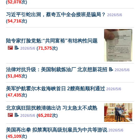
(
52,078
次)
习近平引蛇出洞，蔡奇五中全会接班是骗局？
2026/5/6
(
54,716
次)
陆专家打脸党魁:“共同富裕”有结构性问题
🖼️
📝
(
71,575
次)
2026/5/6
法律对抗升级：美国制裁炼油厂 北京想新花招 📝
2026/5/6
(
51,045
次)
美军护航霍尔木兹海峡首日 2艘商船顺利通过
2026/5/6
(
47,435
次)
北京疯狂阻扰赖清德出访 习太急太不成熟
🖼️
📝
(
65,202
次)
2026/5/6
美国再出拳 拟禁离职高级别雇员为中共等游说
2026/5/6
(
45,109
次)