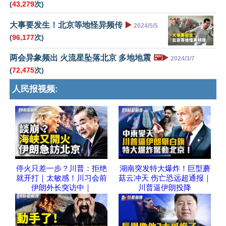
(
43,279
次)
大事要发生！北京等地怪异频传
▶️
2024/5/5
(
96,177
次)
两会异象频出 火流星坠落北京 多地地震
🖼️▶️
2024/3/7
(
72,475
次)
人民报视频:
停火只差一步？川普：拒绝
湖南突发特大爆炸！巨型蘑
就开打｜太敏感！川习会前
菇云冲天 伤亡恐远超通报｜
伊朗外长突访中｜
川普逼伊朗投降