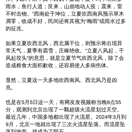
雨水，鱼行人道；艮来，山崩地动人疫；震来，雷
不时击物。”西南处于坤位，立夏吹西南风预示草木
凋零，收成不好，民间还将其视为“梅雨”或雨水过多
的征兆。

如果立夏吹西北风，西北属干位，则预示将出现异
常天气，夏季有霜雪，庄稼绝收。“立夏八风起，干
风起坟头”的意思，就是立夏节气吹西北风，除了会
造成粮食大面积歉收，还容易使人多病伤体。

显然，立夏这一天多地吹西南风、西北风乃是凶
兆。

也是在5月5日这一天，有网友发视频称当晚8点55
分，观测到北京出现了一颗超级火流星划过天空。
最近几年，中国多地都出现了火流星。2024年3月到
9月，北京一地就出现了三次火流星坠落。而流星坠
落到地面，就成为了陨石。
