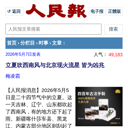
↺ 返回 
电子报
正體版
首页
分栏目
时事
文章
›
›
›
：
2026年5月7日
发表
人气：
49,183
立夏吹西南风与北京现火流星 皆为凶兆
梅凌霜
【人民报消息】2026年5月5
日是二十四节气中的立夏。这
一天吉林、辽宁、山东都吹起
了西南风，有的地方还下起了
雨。新疆喀什莎车县、黑龙
江、内蒙古部分地区则刮起了