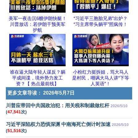
美军一夜击沉6艘伊朗快艇！
“习近平三胞胎兄弟”出炉？
川普放话：若伊朗干预美军
“习主席带头躺平”照疯传！
护航
谁在逼大陆年轻人谋反？躺
小粉红力挺拆姐，骂大马人
平成间谍，境外势力发工
是村民，嘲讽大马人讲“下等
资？【 热点最前线】
人英语”！
更多文章导读：
2026年5月7日
川普应带回中共国政治犯：用关税和制裁做杠杆
2026/5/10
(
47,541
次)
习近平深陷权力恐惧深渊 中南海死亡倒计时加速
2026/5/10
(
51,516
次)