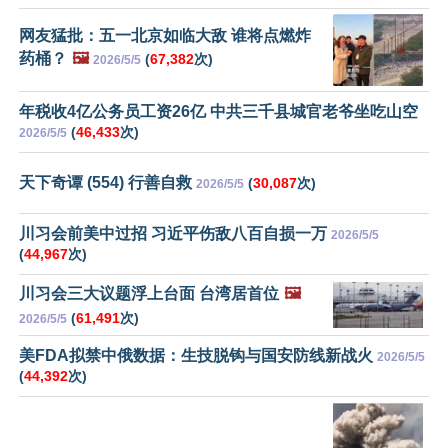
网友猛批：五一北京如临大敌 谁将点燃炸
药桶？
🖼️
(
67,382
次)
2026/5/5
年税收4亿公务员工资26亿 中共三千县城官老爷坐吃山空
(
46,433
次)
2026/5/5
天下奇谭 (554) 行善自救
(
30,087
次)
2026/5/5
川习会前美中过招 习近平伤敌八百自损一万
2026/5/5
(
44,967
次)
川习会三大议题浮上台面 台湾居首位
🖼️
(
61,491
次)
2026/5/5
美FDA拟禁中俄数据：生技脱钩与国安防线新战火
2026/5/5
(
44,392
次)