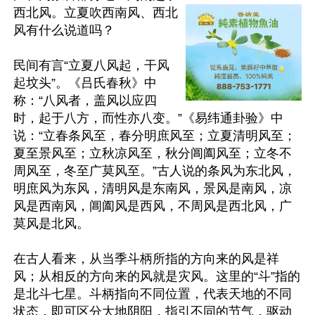
西北风。立夏吹西南风、西北
风有什么说道吗？

民间有言“立夏八风起，干风
起坟头”。《吕氏春秋》中
称：“八风者，盖风以应四
时，起于八方，而性亦八变。”《易纬通卦验》中
说：“立春条风至，春分明庶风至；立夏清明风至；
夏至景风至；立秋凉风至，秋分阊阖风至；立冬不
周风至，冬至广莫风至。”古人说的条风为东北风，
明庶风为东风，清明风是东南风，景风是南风，凉
风是西南风，阊阖风是西风，不周风是西北风，广
莫风是北风。

在古人看来，从当季斗柄所指的方向来的风是祥
风；从相反的方向来的风就是灾风。这里的“斗”指的
是北斗七星。斗柄指向不同位置，代表天地的不同
状态，即可区分大地阴阳，指引不同的节气，驱动