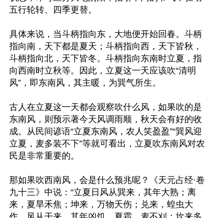
五行轮转、四季更替。

具体来说，当斗柄指向东，大地便开始回春。斗柄
指向南，天下都是夏天；斗柄指向西，天下皆秋，
斗柄指向北，天下皆冬。斗柄指向东南时立夏，指
向西南时立秋等。因此，立夏这一天应该吹“清明
风”，即东南风，其主暖，为巽气所生。

古人在立夏这一天都会观察吹什么风，如果吹的是
东南风，则预示著今天风调雨顺，秋天会有好的收
成。从民间谚语“立夏东南风，农人笑盈盈”“巽风迎
立夏，麦多装不下”等就可看出，立夏吹东南风对农
民是非常重要的。

那如果吹西南风，会是什么预兆呢？《天元占经·卷
九十三》中说：“立夏日风从巽来，其年大熟；离
来，夏旱禾焦；坤来，万物夭伤；兑来，蝗虫大
作。风从干来，其年凶饥，夏霜，麦不刈；坎来多