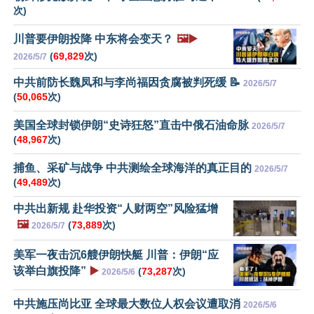
次)
川普要伊朗投降 中东将会变天？
🖼️▶️
(
69,829
次)
2026/5/7
中共前防长魏凤和与李尚福因贪腐被判死缓 📝
2026/5/7
(
50,065
次)
美国全球封锁伊朗“史诗狂怒”直击中俄石油命脉
2026/5/7
(
48,967
次)
捕鱼、采矿与战争 中共测绘全球海洋的真正目的
2026/5/7
(
49,489
次)
中共出新规 赴华投资“人财两空”风险猛增
🖼️
(
73,889
次)
2026/5/7
美军一夜击沉6艘伊朗快艇 川普：伊朗“应
该举白旗投降”
▶️
(
73,287
次)
2026/5/6
中共施压尚比亚 全球最大数位人权会议遭取消
2026/5/6