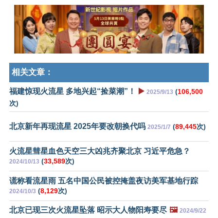
相关文章：
福建惊现火流星 多地兴起“捡菜潮”！
▶️
(
106,500
2025/9/13
次)
北京新年再现流星 2025年要改朝换代吗
(
89,445
次)
2025/1/7
火流星彗星血色天空三大凶兆齐聚北京 习近平危急？
(
33,589
次)
2024/10/13
谎称看流星雨 五名中国公民被控掩盖夜访美军基地行踪
(
8,129
次)
2024/10/3
北京已现三次火流星坠落 昭示大人物阳寿要尽
🖼️
2024/9/22