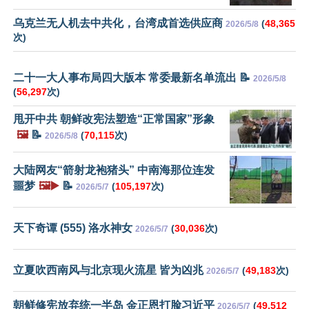
乌克兰无人机去中共化，台湾成首选供应商
(
48,365
2026/5/8
次)
二十一大人事布局四大版本 常委最新名单流出 📝
2026/5/8
(
56,297
次)
甩开中共 朝鲜改宪法塑造“正常国家”形象
🖼️
📝
(
70,115
次)
2026/5/8
大陆网友“箭射龙袍猪头” 中南海那位连发
噩梦
🖼️▶️
📝
(
105,197
次)
2026/5/7
天下奇谭 (555) 洛水神女
(
30,036
次)
2026/5/7
立夏吹西南风与北京现火流星 皆为凶兆
(
49,183
次)
2026/5/7
朝鲜修宪放弃统一半岛 金正恩打脸习近平
(
49,512
2026/5/7