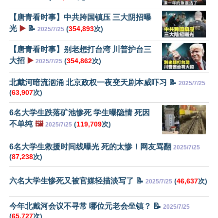
【唐青看时事】中共跨国镇压 三大阴招曝
光
▶️
📝
(
354,893
次)
2025/7/25
【唐青看时事】别老想打台湾 川普护台三
大招
▶️
(
354,862
次)
2025/7/25
北戴河暗流汹涌 北京政权一夜变天剧本威吓习 📝
2025/7/25
(
63,907
次)
6名大学生跌落矿池惨死 学生曝隐情 死因
不单纯
🖼️
(
119,709
次)
2025/7/25
6名大学生救援时间线曝光 死的太惨！网友骂翻
2025/7/25
(
87,238
次)
六名大学生惨死又被官媒轻描淡写了 📝
(
46,637
次)
2025/7/25
今年北戴河会议不寻常 哪位元老会坐镇？ 📝
2025/7/25
(
65,727
次)