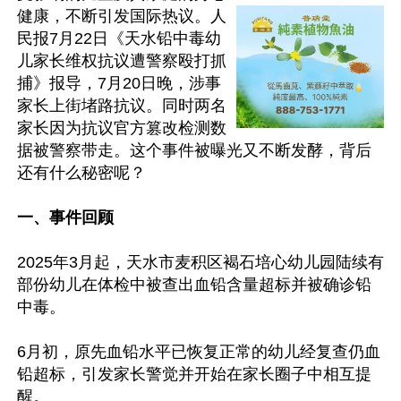
健康，不断引发国际热议。人
民报7月22日《天水铅中毒幼
儿家长维权抗议遭警察殴打抓
捕》报导，7月20日晚，涉事
家长上街堵路抗议。同时两名
家长因为抗议官方篡改检测数
据被警察带走。这个事件被曝光又不断发酵，背后
还有什么秘密呢？

一、事件回顾
2025年3月起，天水市麦积区褐石培心幼儿园陆续有
部份幼儿在体检中被查出血铅含量超标并被确诊铅
中毒。

6月初，原先血铅水平已恢复正常的幼儿经复查仍血
铅超标，引发家长警觉并开始在家长圈子中相互提
醒。
