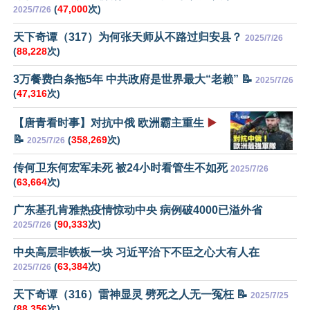
(
47,000
次)
2025/7/26
天下奇谭（317）为何张天师从不路过归安县？
2025/7/26
(
88,228
次)
3万餐费白条拖5年 中共政府是世界最大“老赖” 📝
2025/7/26
(
47,316
次)
【唐青看时事】对抗中俄 欧洲霸主重生
▶️
📝
(
358,269
次)
2025/7/26
传何卫东何宏军未死 被24小时看管生不如死
2025/7/26
(
63,664
次)
广东基孔肯雅热疫情惊动中央 病例破4000已溢外省
(
90,333
次)
2025/7/26
中央高层非铁板一块 习近平治下不臣之心大有人在
(
63,384
次)
2025/7/26
天下奇谭（316）雷神显灵 劈死之人无一冤枉 📝
2025/7/25
(
88,356
次)