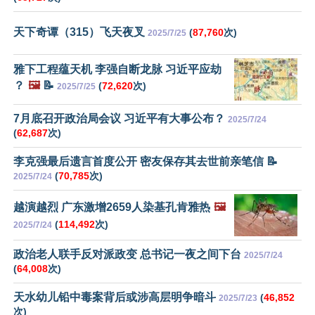
天下奇谭（315）飞天夜叉
(
87,760
次)
2025/7/25
雅下工程蕴天机 李强自断龙脉 习近平应劫
？
🖼️
📝
(
72,620
次)
2025/7/25
7月底召开政治局会议 习近平有大事公布？
2025/7/24
(
62,687
次)
李克强最后遗言首度公开 密友保存其去世前亲笔信 📝
(
70,785
次)
2025/7/24
越演越烈 广东激增2659人染基孔肯雅热
🖼️
(
114,492
次)
2025/7/24
政治老人联手反对派政变 总书记一夜之间下台
2025/7/24
(
64,008
次)
天水幼儿铅中毒案背后或涉高层明争暗斗
(
46,852
2025/7/23
次)