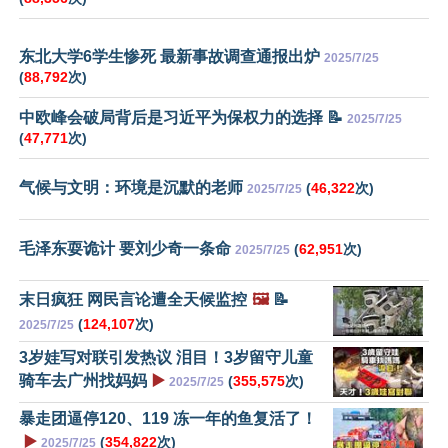
东北大学6学生惨死 最新事故调查通报出炉
2025/7/25
(
88,792
次)
中欧峰会破局背后是习近平为保权力的选择 📝
2025/7/25
(
47,771
次)
气候与文明：环境是沉默的老师
(
46,322
次)
2025/7/25
毛泽东耍诡计 要刘少奇一条命
(
62,951
次)
2025/7/25
末日疯狂 网民言论遭全天候监控
🖼️
📝
(
124,107
次)
2025/7/25
3岁娃写对联引发热议 泪目！3岁留守儿童
骑车去广州找妈妈
▶️
(
355,575
次)
2025/7/25
暴走团逼停120、119 冻一年的鱼复活了！
▶️
(
354,822
次)
2025/7/25