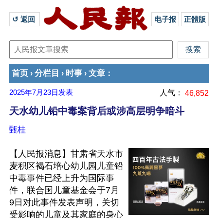
↺ 返回 
电子报
正體版
首页
分栏目
时事
文章
›
›
›
：
2025年7月23日
发表
人气：
46,852
天水幼儿铅中毒案背后或涉高层明争暗斗
甄桂
【人民报消息】甘肃省天水市
麦积区褐石培心幼儿园儿童铅
中毒事件已经上升为国际事
件，联合国儿童基金会于7月
9日对此事件发表声明，关切
受影响的儿童及其家庭的身心