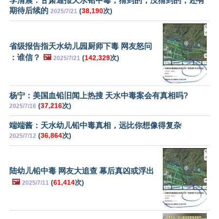
李清晨：甘肃通报天水铅中毒，猜到的，没猜到的，还有
期待后续的
(
38,190
次)
2025/7/21
省级报告指天水幼儿园厨师下毒 网友怒问
：谁信？
🖼️
(
142,329
次)
2025/7/21
杨宁：美国血铅旧闻上热搜 天水中毒案会有真相吗?
(
37,216
次)
2025/7/16
端端酱：天水幼儿铅中毒真相，远比你想像得复杂
(
36,864
次)
2025/7/12
陆幼儿铅中毒 网友大追查 幕后真凶或浮出
🖼️
(
61,414
次)
2025/7/11