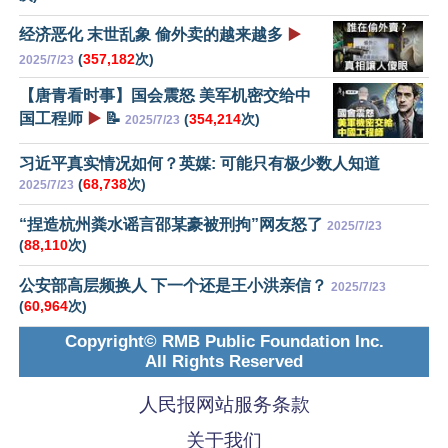
经济恶化 末世乱象 偷外卖的越来越多
▶️
(
357,182
次)
2025/7/23
【唐青看时事】国会震怒 美军机密交给中
国工程师
▶️
📝
(
354,214
次)
2025/7/23
习近平真实情况如何？英媒: 可能只有极少数人知道
(
68,738
次)
2025/7/23
“捏造杭州粪水谣言邵某豪被刑拘”网友怒了
2025/7/23
(
88,110
次)
公安部高层频换人 下一个还是王小洪亲信？
2025/7/23
(
60,964
次)
Copyright© RMB Public Foundation Inc.
All Rights Reserved
人民报网站服务条款
关于我们