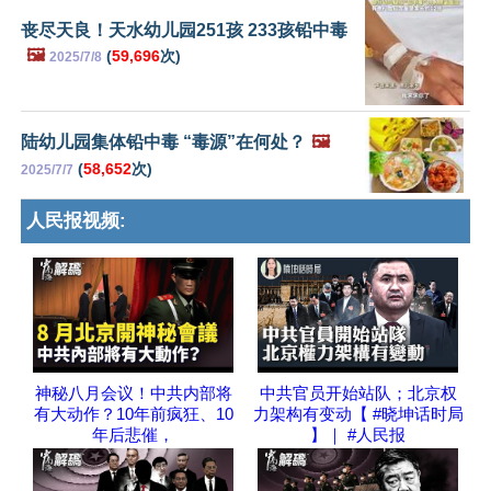
丧尽天良！天水幼儿园251孩 233孩铅中毒
🖼️
(
59,696
次)
2025/7/8
陆幼儿园集体铅中毒 “毒源”在何处？
🖼️
(
58,652
次)
2025/7/7
人民报视频:
神秘八月会议！中共内部将
中共官员开始站队；北京权
有大动作？10年前疯狂、10
力架构有变动【 #晓坤话时局
年后悲催，
】｜ #人民报