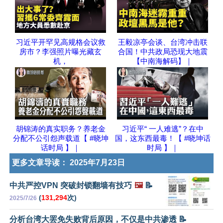
习近平开罕见高规格会议救
王毅凉亭会谈、台湾冲击联
房市？李强照片曝光藏玄
合国！中共政局恐现大地震
机，
【中南海解码】｜
胡锦涛的真实职务？养老金
习近平“ 一人难逃”？在中
分配不公引怨声载道【 #晓坤
国，这东西最毒！【 #晓坤话
话时局 】｜
时局 】｜
更多文章导读：
2025年7月23日
中共严控VPN 突破封锁翻墙有技巧
🖼️
📝
(
131,294
次)
2025/7/26
分析台湾大罢免失败背后原因，不仅是中共渗透 📝