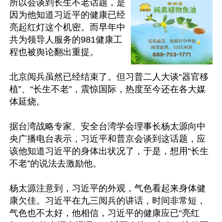
所以会谈到长生不老话题，是
因为他知道习近平的健康已经
亮起红灯这个机密。而早年中
共为领导人服务的981健康工
程也被舆论翻出重提。

北京阅兵虽然已经结束了。但习普二人大谈“器官移
植”、“长生不老”，震惊国际，热度至今还在各大媒
体延烧。

据台湾战略专家、安全台湾学会理事长杨太源向中
央广播电台表示，习近平和普京会谈到这话题，应
该他知道习近平的身体出状况了，于是，想用“长生
不老”的说法去激励他。

杨太源注意到，习近平的外观，气色看起来身体健
康欠佳。习近平在九三阅兵的讲话，时间非常短，
气色也不太好，他相信，习近平的健康应已“亮红