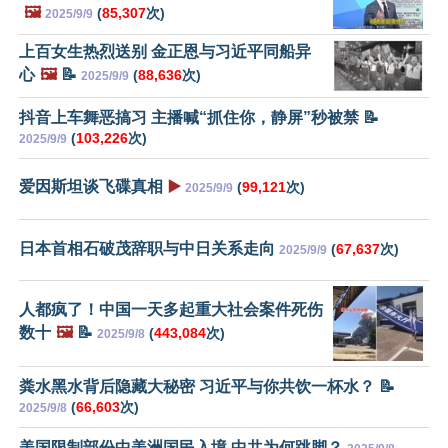
🖼️
(
85,307
次)
2025/9/9
上百女生热烈送别 金正恩与习近平同船异
心
🖼️
📝
(
88,636
次)
2025/9/9
抖音上车舞恶搞习 主播喊“抓住你，静屏”秒被禁 📝
(
103,226
次)
2025/9/9
爱因斯坦谈飞碟真相
▶️
(
99,121
次)
2025/9/9
日本首相石破茂辞职与中日关系走向
(
67,637
次)
2025/9/9
人都疯了！中国一天多起重大社会案件死伤
数十
🖼️
📝
(
443,084
次)
2025/9/8
粪水黑水背后隐藏大秘密 习近平与你共饮一杯水？ 📝
(
66,603
次)
2025/9/8
美国限制部份中美洲国民入境 中共为何跳脚？