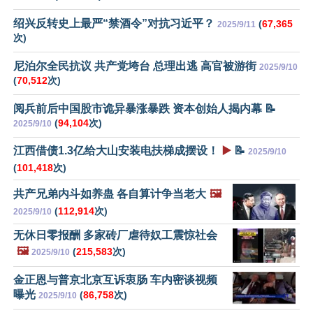
绍兴反转史上最严“禁酒令”对抗习近平？
(
67,365
2025/9/11
次)
尼泊尔全民抗议 共产党垮台 总理出逃 高官被游街
2025/9/10
(
70,512
次)
阅兵前后中国股市诡异暴涨暴跌 资本创始人揭内幕 📝
(
94,104
次)
2025/9/10
江西借债1.3亿给大山安装电扶梯成摆设！
▶️
📝
2025/9/10
(
101,418
次)
共产兄弟内斗如养蛊 各自算计争当老大
🖼️
(
112,914
次)
2025/9/10
无休日零报酬 多家砖厂虐待奴工震惊社会
🖼️
(
215,583
次)
2025/9/10
金正恩与普京北京互诉衷肠 车内密谈视频
曝光
(
86,758
次)
2025/9/10