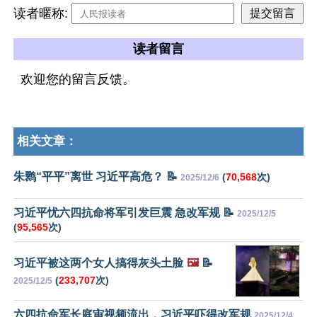
读者暱称:
读者留言
欢迎您的留言反馈。
相关文章：
朱鹮“平平”离世 习近平高危？ 📝
(
70,568
次)
2025/12/6
习近平忧六四抗命将军引发巨震 急改军规 📝
2025/12/5
(
95,565
次)
习近平被这两个女人搞得灰头土脸
🖼️
📝
(
233,707
次)
2025/12/5
六四抗命军长庭审视频流出，习近平吓得改军规
2025/12/4