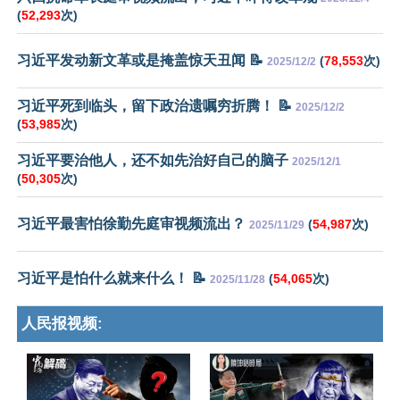
(
52,293
次)
习近平发动新文革或是掩盖惊天丑闻 📝
(
78,553
次)
2025/12/2
习近平死到临头，留下政治遗嘱穷折腾！ 📝
2025/12/2
(
53,985
次)
习近平要治他人，还不如先治好自己的脑子
2025/12/1
(
50,305
次)
习近平最害怕徐勤先庭审视频流出？
(
54,987
次)
2025/11/29
习近平是怕什么就来什么！ 📝
(
54,065
次)
2025/11/28
人民报视频: