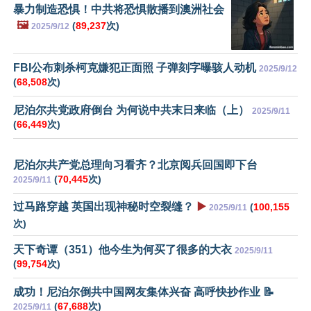
暴力制造恐惧！中共将恐惧散播到澳洲社会
🖼️
(
89,237
次)
2025/9/12
FBI公布刺杀柯克嫌犯正面照 子弹刻字曝骇人动机
2025/9/12
(
68,508
次)
尼泊尔共党政府倒台 为何说中共末日来临（上）
2025/9/11
(
66,449
次)
尼泊尔共产党总理向习看齐？北京阅兵回国即下台
(
70,445
次)
2025/9/11
过马路穿越 英国出现神秘时空裂缝？
▶️
(
100,155
2025/9/11
次)
天下奇谭（351）他今生为何买了很多的大衣
2025/9/11
(
99,754
次)
成功！尼泊尔倒共中国网友集体兴奋 高呼快抄作业 📝
(
67,688
次)
2025/9/11