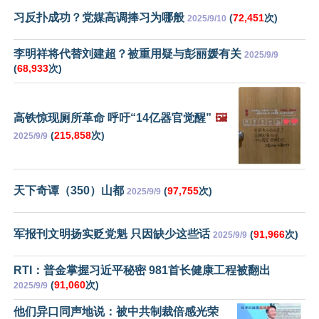
习反扑成功？党媒高调捧习为哪般
(
72,451
次)
2025/9/10
李明祥将代替刘建超？被重用疑与彭丽媛有关
2025/9/9
(
68,933
次)
高铁惊现厕所革命 呼吁“14亿器官觉醒”
🖼️
(
215,858
次)
2025/9/9
天下奇谭（350）山都
(
97,755
次)
2025/9/9
军报刊文明扬实贬党魁 只因缺少这些话
(
91,966
次)
2025/9/9
RTI：普金掌握习近平秘密 981首长健康工程被翻出
(
91,060
次)
2025/9/9
他们异口同声地说：被中共制裁倍感光荣