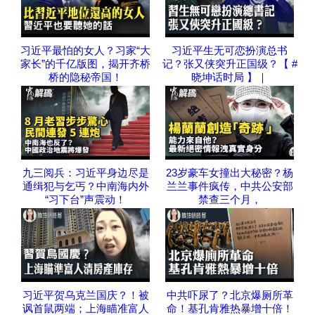
习近平最怕的女人？习家“大
习近平生无可恋扮演总书
家长”的千亿版图，揭开齐桥
记？张又侠突升正国级？【 #
桥的隐秘帝国！
晓坤话时局 】｜
九三阅兵：习近平身边尽是
23岁豪车女撞出大秘密？杨
通缉犯与乞丐？中南海内外
兰兰事件疯传，中共公安部
“习下台”声震动！
禁查三个月，
习近平贺乌克兰国庆？！被
中共吓尿了？北京爆厕所革
讽首鼠两端；上海瞄准富人
命！基孔肯雅热暴增十倍！