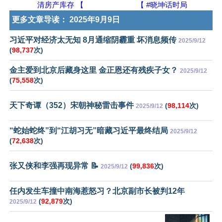
清房产库存 【
【 #晓坤话时局
更多文章导读：
2025年9月9日
习近平对经济太无知 8月通缩阴霾重 坏消息频传
2025/9/12
(
98,737
次)
金主爱到北京后藏身这里 金正恩还有残疾子女？
2025/9/12
(
75,558
次)
天下奇谭（352）宋朝神秘雷击事件
(
98,114
次)
2025/9/12
“蛇始蛇终”到“江胡习无”暗藏习近平最终结局
2025/9/12
(
72,638
次)
张又侠和李强再现异常 📝
(
99,836
次)
2025/9/12
任内发生车撞中南海惹怒习？北京副市长被判12年
(
92,879
次)
2025/9/12