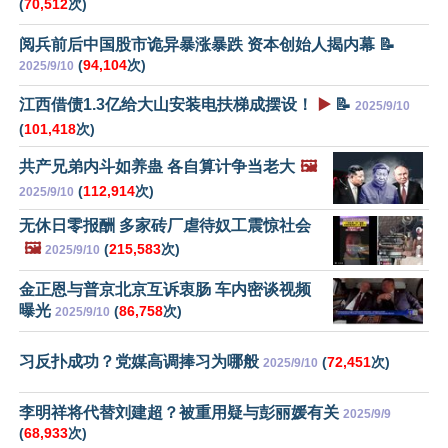
(
70,512
次)
阅兵前后中国股市诡异暴涨暴跌 资本创始人揭内幕 📝
(
94,104
次)
2025/9/10
江西借债1.3亿给大山安装电扶梯成摆设！
▶️
📝
2025/9/10
(
101,418
次)
共产兄弟内斗如养蛊 各自算计争当老大
🖼️
(
112,914
次)
2025/9/10
无休日零报酬 多家砖厂虐待奴工震惊社会
🖼️
(
215,583
次)
2025/9/10
金正恩与普京北京互诉衷肠 车内密谈视频
曝光
(
86,758
次)
2025/9/10
习反扑成功？党媒高调捧习为哪般
(
72,451
次)
2025/9/10
李明祥将代替刘建超？被重用疑与彭丽媛有关
2025/9/9
(
68,933
次)