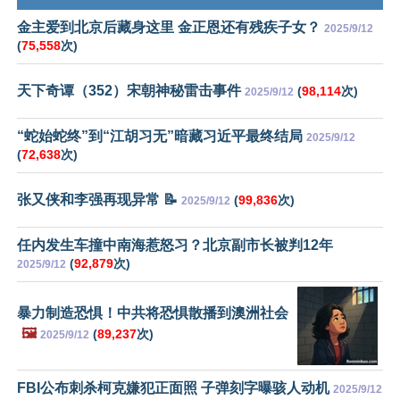
金主爱到北京后藏身这里 金正恩还有残疾子女？
2025/9/12
(
75,558
次)
天下奇谭（352）宋朝神秘雷击事件
(
98,114
次)
2025/9/12
“蛇始蛇终”到“江胡习无”暗藏习近平最终结局
2025/9/12
(
72,638
次)
张又侠和李强再现异常 📝
(
99,836
次)
2025/9/12
任内发生车撞中南海惹怒习？北京副市长被判12年
(
92,879
次)
2025/9/12
暴力制造恐惧！中共将恐惧散播到澳洲社会
🖼️
(
89,237
次)
2025/9/12
FBI公布刺杀柯克嫌犯正面照 子弹刻字曝骇人动机
2025/9/12