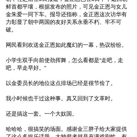
鲜首都平壤，根据发布的照片，可见金正恩与女儿
金朱爱一同下车。报导还指称，金正恩这次访华有
力彰显了朝中两国的友好关系永垂不朽、牢不可
破。

网民看到欢送金正恩如此魔幻的一幕，热议纷纷。

小学生双手向前使劲挥舞，怎么看都是“走吧，走
吧，早走早好。”

以金委员长的地位这点排场已经是很节俭了。

我小时候也干过这种事。真又回到了文革时。

还是搞这一套。一个大奴国。

哈哈哈，很搞笑的场面。感谢金三胖子给大家提供
了这么多娱乐话题。大独裁者就是充满戏剧性。有