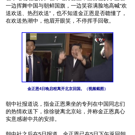
一边挥舞中国与朝鲜国旗，一边笑容满脸地高喊“欢
送欢送、热烈欢送”，也不知道金正恩是否聼懂了，
在欢送热潮中，他眉开眼笑，不停挥手回敬。

金正恩4日晚启程离开北京回国。（视频截图）
朝中社报道说，指金正恩乘坐的专列在中国同志们
的热情欢送下，徐徐驶离北京站，并称金正恩真心
实意感谢中共的安排。

朝中社之后在5日报道，金正恩已在5日下午返回朝