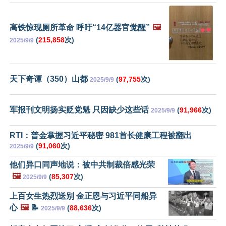
高铁惊现厕所革命 呼吁“14亿器官觉醒”
🖼️
(
215,858
次)
2025/9/9
天下奇谭（350）山都
(
97,755
次)
2025/9/9
军报刊文明扬实贬党魁 只因缺少这些话
(
91,966
次)
2025/9/9
RTI：普金掌握习近平秘密 981首长健康工程被翻出
(
91,060
次)
2025/9/9
他们异口同声地说：被中共制裁倍感光荣
🖼️
(
85,307
次)
2025/9/9
上百女生热烈送别 金正恩与习近平同船异
心
🖼️
📝
(
88,636
次)
2025/9/9