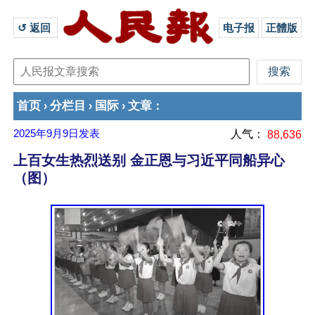
↺ 返回 
电子报
正體版
首页
分栏目
国际
文章
›
›
›
：
2025年9月9日
发表
人气：
88,636
上百女生热烈送别 金正恩与习近平同船异心
（图）