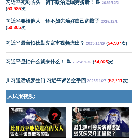
习近平死到临头，留下政治遗嘱穷折腾！ 📝
2025/12/2
(
53,985
次)
习近平要治他人，还不如先治好自己的脑子
2025/12/1
(
50,305
次)
习近平最害怕徐勤先庭审视频流出？
(
54,987
次)
2025/11/29
习近平是怕什么就来什么！ 📝
(
54,065
次)
2025/11/28
川习通话成罗生门 习近平诉苦空手回
(
52,211
次)
2025/11/27
人民报视频: