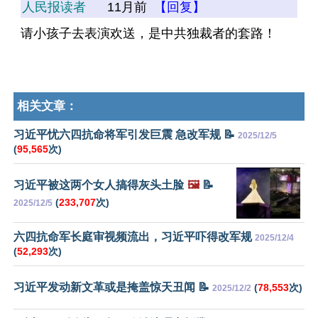
人民报读者
11月前
【回复】
请小孩子去表演欢送，是中共独裁者的套路！
相关文章：
习近平忧六四抗命将军引发巨震 急改军规 📝
2025/12/5
(
95,565
次)
习近平被这两个女人搞得灰头土脸
🖼️
📝
(
233,707
次)
2025/12/5
六四抗命军长庭审视频流出，习近平吓得改军规
2025/12/4
(
52,293
次)
习近平发动新文革或是掩盖惊天丑闻 📝
(
78,553
次)
2025/12/2