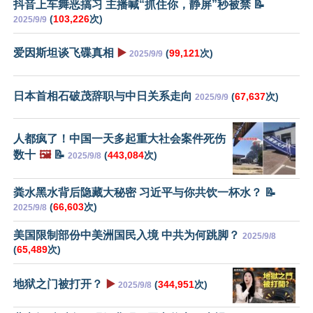
抖音上车舞恶搞习 主播喊“抓住你，静屏”秒被禁 📝
(
103,226
次)
2025/9/9
爱因斯坦谈飞碟真相
▶️
(
99,121
次)
2025/9/9
日本首相石破茂辞职与中日关系走向
(
67,637
次)
2025/9/9
人都疯了！中国一天多起重大社会案件死伤
数十
🖼️
📝
(
443,084
次)
2025/9/8
粪水黑水背后隐藏大秘密 习近平与你共饮一杯水？ 📝
(
66,603
次)
2025/9/8
美国限制部份中美洲国民入境 中共为何跳脚？
2025/9/8
(
65,489
次)
地狱之门被打开？
▶️
(
344,951
次)
2025/9/8