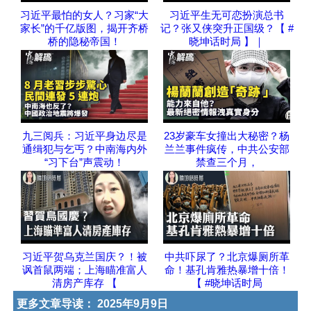
习近平最怕的女人？习家“大
习近平生无可恋扮演总书
家长”的千亿版图，揭开齐桥
记？张又侠突升正国级？【 #
桥的隐秘帝国！
晓坤话时局 】｜
九三阅兵：习近平身边尽是
23岁豪车女撞出大秘密？杨
通缉犯与乞丐？中南海内外
兰兰事件疯传，中共公安部
“习下台”声震动！
禁查三个月，
习近平贺乌克兰国庆？！被
中共吓尿了？北京爆厕所革
讽首鼠两端；上海瞄准富人
命！基孔肯雅热暴增十倍！
清房产库存 【
【 #晓坤话时局
更多文章导读：
2025年9月9日