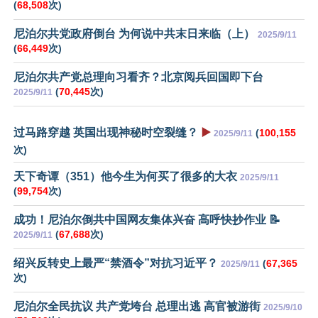
(
68,508
次)
尼泊尔共党政府倒台 为何说中共末日来临（上）
2025/9/11
(
66,449
次)
尼泊尔共产党总理向习看齐？北京阅兵回国即下台
(
70,445
次)
2025/9/11
过马路穿越 英国出现神秘时空裂缝？
▶️
(
100,155
2025/9/11
次)
天下奇谭（351）他今生为何买了很多的大衣
2025/9/11
(
99,754
次)
成功！尼泊尔倒共中国网友集体兴奋 高呼快抄作业 📝
(
67,688
次)
2025/9/11
绍兴反转史上最严“禁酒令”对抗习近平？
(
67,365
2025/9/11
次)
尼泊尔全民抗议 共产党垮台 总理出逃 高官被游街
2025/9/10