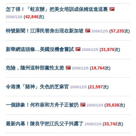
怎了得！「蛀京辦」把美女培訓成保姆送進這裏
🖼️
(
42,846
次)
2006/12/6
特號新聞！江澤民替身出現在新加坡
🖼️
(
57,235
次)
2006/12/5
新華網這頭條…美國沒機會嘗試
🖼️
(
31,876
次)
2006/12/5
危險，隨州這幹部黨性太差
🖼️
(
19,764
次)
2006/12/5
令港澳「賭神」失色的芝麻官
(
21,597
次)
2006/12/5
一個跡象！何祚庥和方舟子正被扔
🖼️
(
35,638
次)
2006/12/4
最新內幕！陳良宇把江氏父子抖露了
(
33,742
次)
2006/12/4