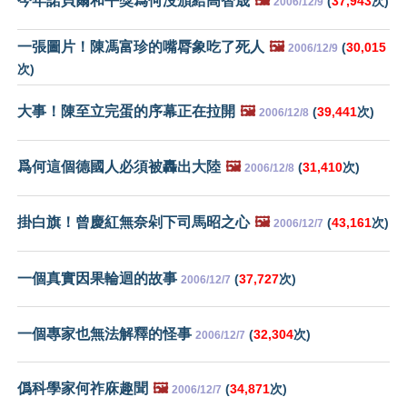
今年諾貝爾和平獎爲何沒頒給高智晟
🖼️
(
37,943
次)
2006/12/9
一張圖片！陳馮富珍的嘴脣象吃了死人
🖼️
(
30,015
2006/12/9
次)
大事！陳至立完蛋的序幕正在拉開
🖼️
(
39,441
次)
2006/12/8
爲何這個德國人必須被轟出大陸
🖼️
(
31,410
次)
2006/12/8
掛白旗！曾慶紅無奈剁下司馬昭之心
🖼️
(
43,161
次)
2006/12/7
一個真實因果輪迴的故事
(
37,727
次)
2006/12/7
一個專家也無法解釋的怪事
(
32,304
次)
2006/12/7
僞科學家何祚庥趣聞
🖼️
(
34,871
次)
2006/12/7