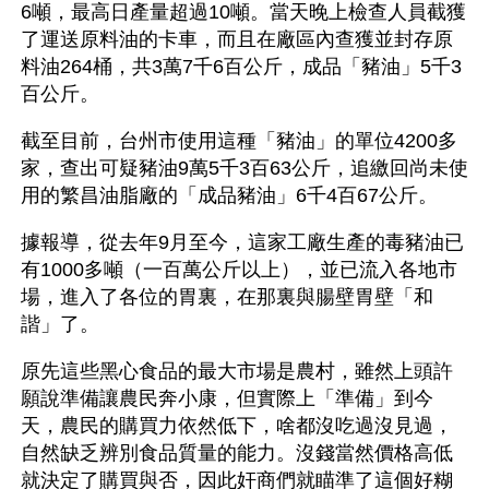
6噸，最高日產量超過10噸。當天晚上檢查人員截獲
了運送原料油的卡車，而且在廠區內查獲並封存原
料油264桶，共3萬7千6百公斤，成品「豬油」5千3
百公斤。 
截至目前，台州市使用這種「豬油」的單位4200多
家，查出可疑豬油9萬5千3百63公斤，追繳回尚未使
用的繁昌油脂廠的「成品豬油」6千4百67公斤。
據報導，從去年9月至今，這家工廠生產的毒豬油已
有1000多噸（一百萬公斤以上），並已流入各地市
場，進入了各位的胃裏，在那裏與腸壁胃壁「和
諧」了。
原先這些黑心食品的最大市場是農村，雖然上頭許
願說準備讓農民奔小康，但實際上「準備」到今
天，農民的購買力依然低下，啥都沒吃過沒見過，
自然缺乏辨別食品質量的能力。沒錢當然價格高低
就決定了購買與否，因此奸商們就瞄準了這個好糊