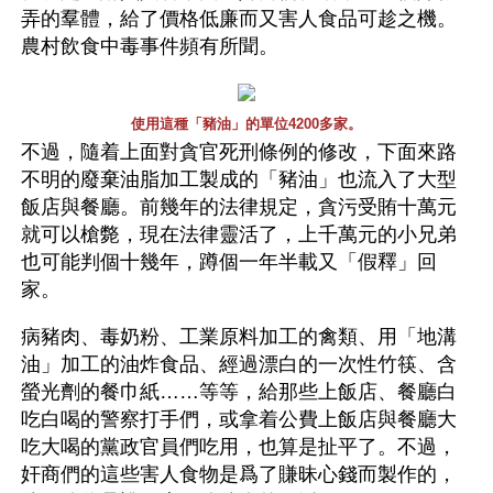
弄的羣體，給了價格低廉而又害人食品可趁之機。
農村飲食中毒事件頻有所聞。
使用這種「豬油」的單位4200多家。
不過，隨着上面對貪官死刑條例的修改，下面來路
不明的廢棄油脂加工製成的「豬油」也流入了大型
飯店與餐廳。前幾年的法律規定，貪污受賄十萬元
就可以槍斃，現在法律靈活了，上千萬元的小兄弟
也可能判個十幾年，蹲個一年半載又「假釋」回
家。
病豬肉、毒奶粉、工業原料加工的禽類、用「地溝
油」加工的油炸食品、經過漂白的一次性竹筷、含
螢光劑的餐巾紙……等等，給那些上飯店、餐廳白
吃白喝的警察打手們，或拿着公費上飯店與餐廳大
吃大喝的黨政官員們吃用，也算是扯平了。不過，
奸商們的這些害人食物是爲了賺昧心錢而製作的，