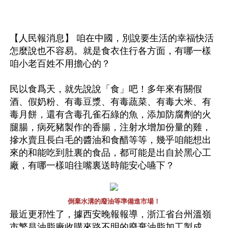
【人民報消息】 咱在中國，別說要生活的幸福快活
怎麼說也不容易。就是食衣住行各方面，有哪一樣
咱小老百姓不用擔心的？ 
民以食爲天，就先說說「食」吧！多年來有關假
酒、假奶粉、有毒豆漿、有毒蔬菜、有毒大米、有
毒月餅，還有含毒孔雀石綠的魚，添加防腐劑的火
腿腸，病死豬製作的香腸，注射水增加份量的雞，
摻水賣且長白毛的醬油和食醋等等，幾乎咱能想出
來的和能吃到肚裏的食品，都可能是出自於黑心工
廠，有哪一樣咱往嘴裏送時能安心嚥下？ 
倒棄水溝的廢油等準備進市場！
最近更邪性了，據西安晚報報導，浙江省台州溫嶺
市繁昌油脂廠收購來路不明的廢棄油脂加工製成