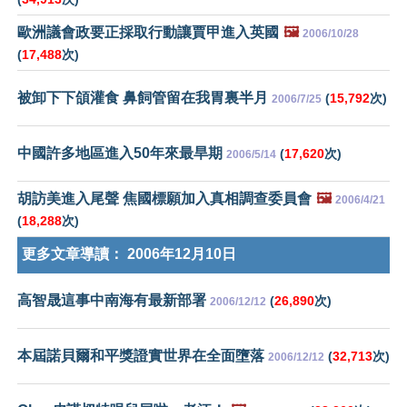
歐洲議會政要正採取行動讓賈甲進入英國
🖼️
2006/10/28
(
17,488
次)
被卸下下頜灌食 鼻飼管留在我胃裏半月
(
15,792
次)
2006/7/25
中國許多地區進入50年來最旱期
(
17,620
次)
2006/5/14
胡訪美進入尾聲 焦國標願加入真相調查委員會
🖼️
2006/4/21
(
18,288
次)
更多文章導讀：
2006年12月10日
高智晟這事中南海有最新部署
(
26,890
次)
2006/12/12
本屆諾貝爾和平獎證實世界在全面墮落
(
32,713
次)
2006/12/12