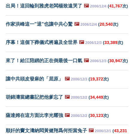
出局！這回輪到雅虎老闆楊致遠哭了
🖼️
(
41,767
次)
2006/12/4
作家洪峰這一"退"也讓中共心驚
🖼️
(
20,540
次)
2006/12/4
序幕！這個下葬儀式將遍及全世界
🖼️
(
33,389
次)
2006/12/3
來了！給江陪綁的正在倒最後一口氣
🖼️
(
30,947
次)
2006/12/3
讓中共頭皮發麻的「屈原」
🖼️
(
19,372
次)
2006/12/3
胡錦濤當總書記把他爹忘了
🖼️
(
34,449
次)
2006/12/2
薩達姆在這方面比李光耀強
🖼️
(
30,123
次)
2006/12/2
順奸的竇文濤納悶黃健翔爲何拒當兔子
🖼️
(
43,231
2006/12/1