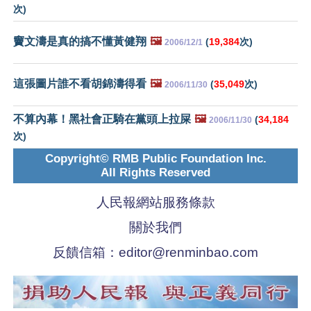
次)
竇文濤是真的搞不懂黃健翔
🖼️
(
19,384
次)
2006/12/1
這張圖片誰不看胡錦濤得看
🖼️
(
35,049
次)
2006/11/30
不算內幕！黑社會正騎在黨頭上拉屎
🖼️
(
34,184
2006/11/30
次)
Copyright© RMB Public Foundation Inc.
All Rights Reserved
人民報網站服務條款
關於我們
反饋信箱：
editor@renminbao.com