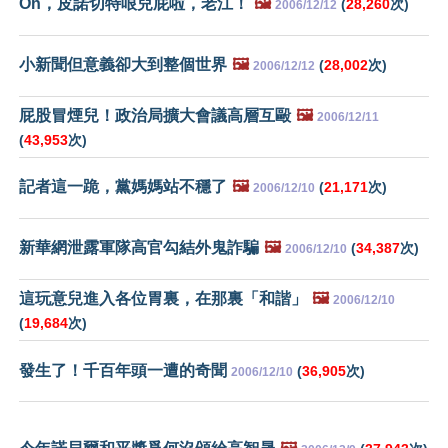
Oh，皮諾切特哏兒屁啦，老江！
🖼️
(
28,260
次)
2006/12/12
小新聞但意義卻大到整個世界
🖼️
(
28,002
次)
2006/12/12
屁股冒煙兒！政治局擴大會議高層互毆
🖼️
2006/12/11
(
43,953
次)
記者這一跪，黨媽媽站不穩了
🖼️
(
21,171
次)
2006/12/10
新華網泄露軍隊高官勾結外鬼詐騙
🖼️
(
34,387
次)
2006/12/10
這玩意兒進入各位胃裏，在那裏「和諧」
🖼️
2006/12/10
(
19,684
次)
發生了！千百年頭一遭的奇聞
(
36,905
次)
2006/12/10