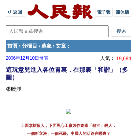
↺ 返回 
電子報
简体版
首頁
分欄目
萬象
文章
›
›
›
：
2006年12月10日
發表
人氣：
19,684
這玩意兒進入各位胃裏，在那裏「和諧」（多
圖）
張曉淨
上面拿槍殺人，下面黑心工廠製作劇毒「豬油」殺人；
一個斬立決，一個死緩。中國人的活路在哪裏？