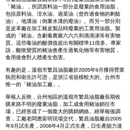
「豬油」，所謂原料油一部分是廢棄的食用油脂，
包括原料油、泔水油、過菜油（曾炸過食物的剩餘
油）、地溝油（倒棄水溝的廢油）。而另一部分則
是皮革廠在加工豬皮製品時廢棄的工業用油脂。製
成的「豬油」含劇毒農藥六六六和滴滴涕等有害物
質。這些毒油的酸價值超出有關標準11倍多。專家
說，酸敗變質的豬油會產生過氧化物等有害物質，
食用後會對人體產生危害。
有趣的是，溫嶺市繁昌油脂廠於2005年9月獲得營業
執照和衛生許可證，是浙江省規模較大的、台州市
惟一的「豬油加工廠」。
舉報人反映，台州地區的溫嶺市繁昌油脂廠長期收
購來路不明的廢棄油脂，加工成食用豬油銷往市
場，已經形成了一個龐大的購銷網絡。經舉報後調
查，工廠老闆應富明現場交代，繁昌油脂廠自2005
年9月試生產，2006年4月正式生產，日生產能力達