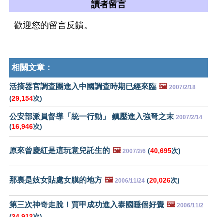
讀者留言
歡迎您的留言反饋。
相關文章：
活摘器官調查團進入中國調查時期已經來臨
🖼️
2007/2/18
(
29,154
次)
公安部派員督導「統一行動」 鎮壓進入強弩之末
2007/2/14
(
16,946
次)
原來曾慶紅是這玩意兒託生的
🖼️
(
40,695
次)
2007/2/6
那裏是妓女貼處女膜的地方
🖼️
(
20,026
次)
2006/11/24
第三次神奇走脫！賈甲成功進入泰國睡個好覺
🖼️
2006/11/2
(
34,913
次)