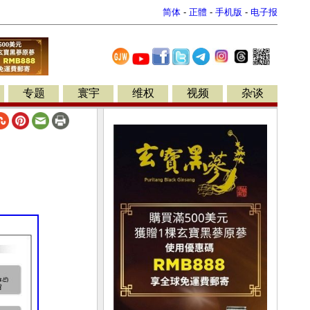
简体
-
正體
-
手机版
-
电子报
专题
寰宇
维权
视频
杂谈