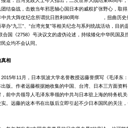
》报道：台湾党政人士今天指出，二次世界大战结束80周年
民团结奋战，击败当年邪恶轴心国日本的威权扩张野心，取得
共大阵仗纪念所谓抗日胜利80周年                ，扭曲
举办“九三”、“台湾光复”等相关纪念与系列统战活动，目的
联合国《2758》号决议文的虚伪论述，持续矮化中华民国及
民众均不会认同。

的真相
，2015年11月，日本筑波大学名誉教授远藤誉撰写《毛泽东
本出版。作者远藤根据她收集的中国、台湾、日本三方面资料
时，前中共领导人毛泽东率领的中共与日本驻上海的特务机关
史实。远藤的这本书在出版后立即引起不少日本国民的关注，