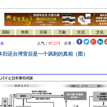
国际
奇闻
灾祸
万象
生活
文化
人气：
97,173
分享：
发表
本归还台湾背后是一个讽刺的真相（图）