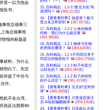
的吗？（一）
🖼️
(
369,566
次)
井英一以为他会
15. 百科精品：1.2-3 “眼见为实”有
告书。

道理吗？
🖼️
(
368,311
次)
16. 【唐青看时事】他是谁？被川
普点名立即辞职
▶️
(
367,657
次)
总领事馆总领事三
17. 百科精品：1.2-2 人体的物质
从上海总领事馆
结构：我们为什么能活著
🖼️
(
365,385
次)
机密情报的标题是
18. 百科精品：1.2-1 物体与生物
的界限在哪里？
🖼️
(
364,630
次)
19. 百科精品：1.1-1不同层次有不
同层次的物质粒子
🖼️
(
364,276
次)
事材料。为什么
20. 百科精品：1.1-3 粒子间是怎
就明白了。先交
么转化的？
🖼️
(
363,364
次)
岩井提了中共与
21. 百科精品：1.1-2 粒子的特性
由什么决定？
🖼️
(
361,415
次)
合作。

22. 【唐青看时事】北京的“定时炸
弹”
▶️
(
360,490
次)
23. 【唐青看时事】川普迷恋保洁
危机不在台湾。
员 AI短剧骗翻媒体
▶️
(
359,136
次)
庆祝反法西斯80
24. 【唐青看时事】日本政坛大地