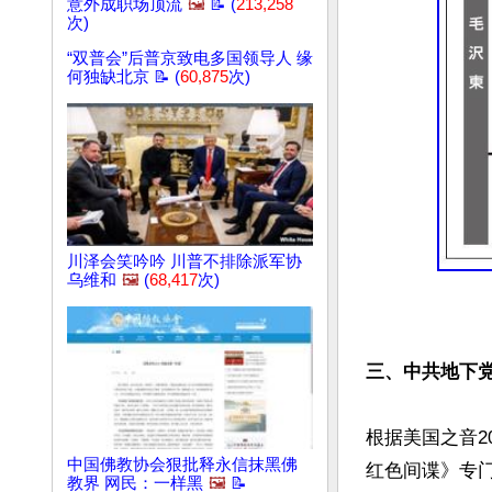
意外成职场顶流
🖼️
📝 (
213,258
次)
“双普会”后普京致电多国领导人 缘
何独缺北京 📝 (
60,875
次)
川泽会笑吟吟 川普不排除派军协
乌维和
🖼️
(
68,417
次)
三、中共地下
根据美国之音2
中国佛教协会狠批释永信抹黑佛
红色间谍》专门
教界 网民：一样黑
🖼️
📝