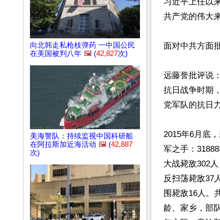
习近平上任以
共产党的伟大来
向北韩走私枪枝弹药 一中国公民
面对中共方面批
在美国被判八年
🖼️
(
42,827
次)
远藤誉批评说
抗日战争时期
党军队的抗日力
2015年6月
美海警队：持续监视中国科研船
在阿拉斯加近海活动
🖼️
(
42,887
军之手：318
次)
大战毙敌302
反扫荡毙敌37
围毙敌16人。
龄、家乡，部队