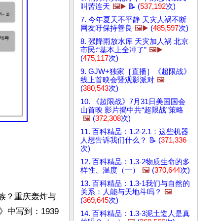
叫苦连天
🖼️▶️
📝 (
537,192
次)
7. 今年夏天不平静 天灾人祸不断
网友吁保持善良
🖼️▶️
(
485,597
次)
8. 强降雨放水库 天灾加人祸 北京
市民:“基本上全冲了”
🖼️▶️
(
475,117
次)
9. GJW+独家［直播］《超限战》
线上首映会暨观影派对
🖼️
(
380,543
次)
10. 《超限战》7月31日美国国会
山首映 影片揭中共“超限战”策略
🖼️
(
372,308
次)
11. 百科精品：1.2-2.1：这些机器
人想告诉我们什么？ 📝 (
371,336
次)
12. 百科精品：1.3-2物质生命的多
样性、温度（一）
🖼️
(
370,644
次)
13. 百科精品：1.3-1我们与自然的
关系：人能与天地斗吗？
🖼️
民族？重庆轰炸与
(
369,645
次)
中写到：1939
14. 百科精品：1.3-3泥土造人是真