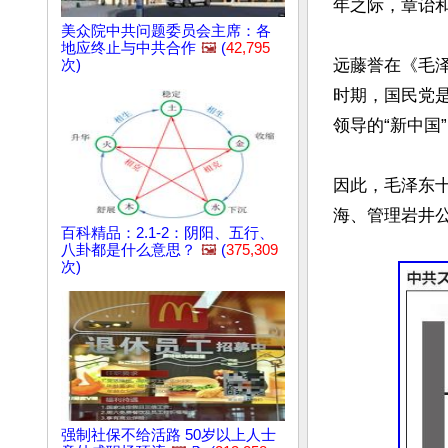
年之际，章诒和
美众院中共问题委员会主席：各
地应终止与中共合作
🖼️
(
42,795
远藤誉在《毛
次)
时期，国民党
领导的“新中国”
因此，毛泽东
海、管理岩井公
百科精品：2.1-2：阴阳、五行、
八卦都是什么意思？
🖼️
(
375,309
次)
强制社保不给活路 50岁以上人士