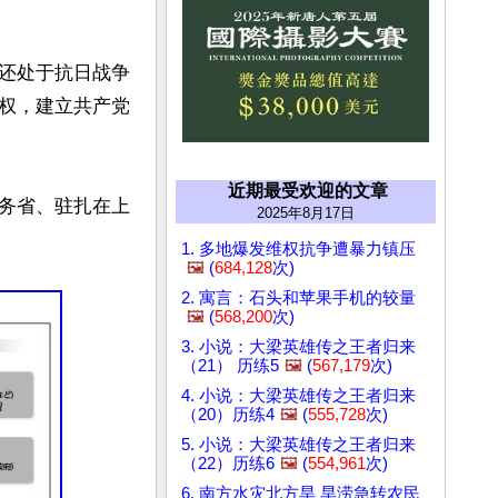
还处于抗日战争
权，建立共产党
近期最受欢迎的文章
务省、驻扎在上
2025年8月17日
1. 多地爆发维权抗争遭暴力镇压
🖼️
(
684,128
次)
2. 寓言：石头和苹果手机的较量
🖼️
(
568,200
次)
3. 小说：大梁英雄传之王者归来
（21） 历练5
🖼️
(
567,179
次)
4. 小说：大梁英雄传之王者归来
（20）历练4
🖼️
(
555,728
次)
5. 小说：大梁英雄传之王者归来
（22）历练6
🖼️
(
554,961
次)
6. 南方水灾北方旱 旱涝急转农民