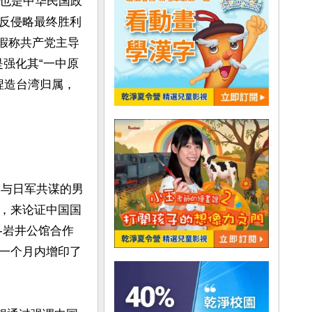
，也是中华民国政
反侵略最终胜利
历史假称共产党主导
是强化其“一中原
捏造台湾归属，
：与日军共谋的男
，来论证中国国
-岩井公馆合作
一个月内增印了