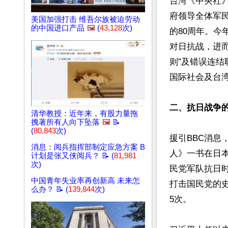
台湾《中央社
府领导全体军
美国加强打击 维吾尔族被迫劳动
的中国进口产品
🖼️
(
43,128
次)
的80周年。今年中
对日抗战，进而
则”及错误连结
国际社会及台湾
二、抗日战争
清华教授：近年来，有股力量拖
拽著所有人向下坠落
🖼️
📝
(
80,843
次)
援引BBC消息
消息：阅兵指挥部制定应急方案 B
人》一书在日
计划是张又侠阅兵？ 📝 (
81,981
次)
民党军队抗日
中国青年失业率再创新高 未来怎
打击国民党的
么办？ 📝 (
139,844
次)
5次。
