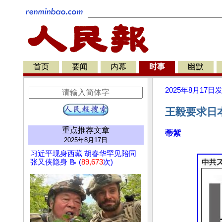
首页
要闻
内幕
时事
幽默
2025年8月17日
王毅要求日
重点推荐文章
蒂紫
2025年8月17日
习近平现身西藏 胡春华罕见陪同
张又侠隐身 📝 (
89,673
次)