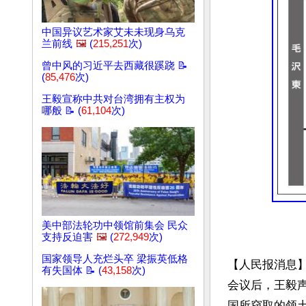
中国异议艺术家艾未未现身乌克
兰前线
🖼️
(
215,251
次)
曾中风的习近平去西藏很蹊跷 📝
(
85,476
次)
王毅宣称中共对台湾拥有主权为
哪般 📝 (
61,104
次)
美中部法轮功中领馆前集会 民众
支持反迫害
🖼️
(
272,949
次)
国家领导人充烂头卒 梁振英低格
【人民报消息】
有失国体 📝 (
43,158
次)
会议后，王毅
国所窃取的领土