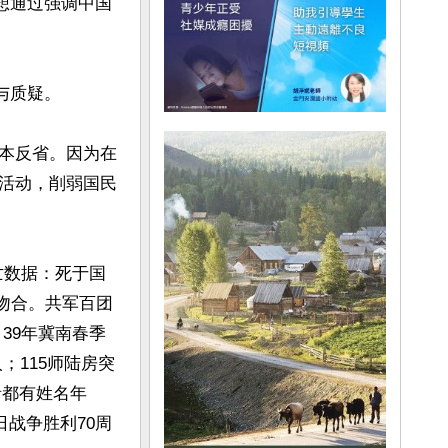
想通过强调中国
质疑。

本反省。因为在
活动，削弱国民
亡数据：死于国
据吻合。共军百团
；39年冀南春季
；115师陆房突
者都有姓名年
日战争胜利70周