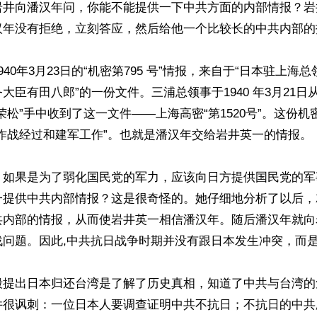
岩井向潘汉年问，你能不能提供一下中共方面的内部情报？岩
汉年没有拒绝，立刻答应，然后给他一个比较长的中共内部的报
40年3月23日的“机密第795 号”情报，来自于“日本驻上海
大臣有田八郎”的一份文件。三浦总领事于1940 年3月21日
荣松”手中收到了这一文件——上海高密“第1520号”。这份
作战经过和建军工作”。也就是潘汉年交给岩井英一的情报。

，如果是为了弱化国民党的军力，应该向日方提供国民党的军
一提供中共内部情报？这是很奇怪的。她仔细地分析了以后，
共内部的情报，从而使岩井英一相信潘汉年。随后潘汉年就向
问题。因此,中共抗日战争时期并没有跟日本发生冲突，而是
毅提出日本归还台湾是了解了历史真相，知道了中共与台湾的
件很讽刺：一位日本人要调查证明中共不抗日；不抗日的中共