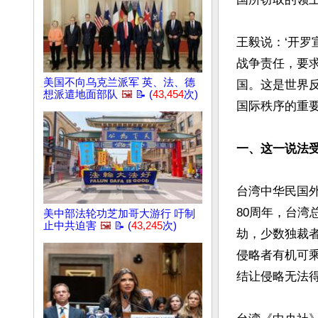
王毅说：‘开罗
战争责任，要
美国不向乌克兰派军 英、法、德
国。这是世界
想派遣地面部队
🖼️
📝 (
43,454
次)
国际秩序的重要
一、这一说法
台湾中华民国外
80周年，台湾
美中部法轮功芝加哥大游行 吁制
止中共迫害
🖼️
📝 (
43,245
次)
劫，少数独裁
侵略者有机可
结让侵略无法得