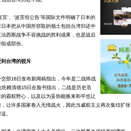
宣言’、‘波茨坦公告’等国际文件明确了日本的
求日本把从中国所窃取的领土包括台湾归还中
反法西斯战争不容挑战的胜利成果，也是战后
组成部份。

受到台湾的驳斥
交部16日发布新闻稿指出，今年是二战终战
总统赖清德15日在脸书指出，二战是历史浩
者的霸权野心，以及以为妥协能换来和平也让
乘，让许多国家卷入无情战火，因此当威权主义再次集结扩张
逞。
