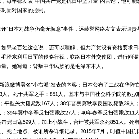
来，每年都发表“中国共产党是抗日中坚力量”的言论，他可能
巩固对国家的控制。

评“日本对战争仍毫无悔意”事件，远藤誉网络发文表示谴责与
：如果老百姓这么说，还可以理解，但共产党没有资格要求日
，毛泽东利用日军的侵略行径，联络日本外交使团，进行间谍
量。她写道：背叛中华民族的是毛泽东本人。

底，新浪微博署名“小右派”发表的内容：日本公布了二战在华阵
883人。死于共军之手：851人。基本与中国社会科学院的数
人；平型关大捷毙敌167人；38年晋察冀秋季反围攻毙敌39人
人；39年冀中冬季反扫荡毙敌27人；40年春季反扫荡毙敌11人
共击毙日寇599人，加上小战斗，合计被共军杀死851人。死
、死亡地点、被谁所杀详细记录。2015年7月，时值中国抗