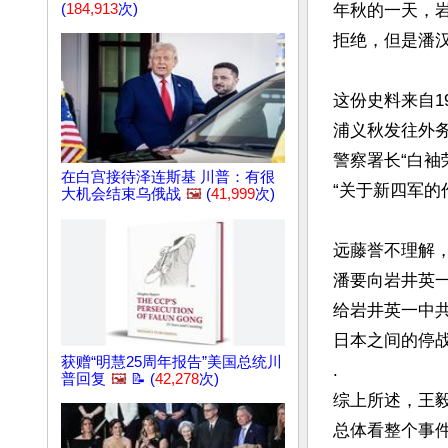
(
184,913
次)
年秋的一天，
拒绝，但是潘
这份史料来自19
浦义秋发往外务
警察署长“白袖
在白宫接待泽连斯基 川普：有很
“关于新四军的
大机会结束乌俄战
🖼️
(
41,999
次)
远藤誉不理解
潘要向岩井英
给岩井英一中
日本之间的停战
获赠“明慧25周年报告”美国总统川
.

普回复
🖼️
📝 (
42,278
次)
综上所述，王
总体看整个事