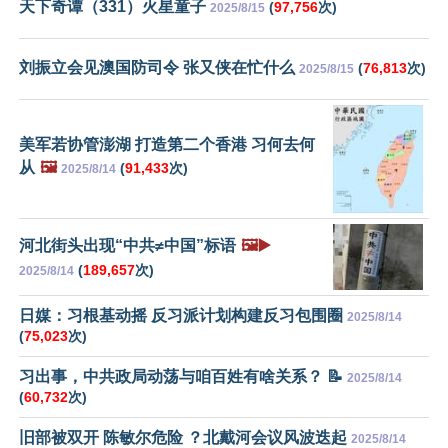
天下奇谭（331）火星童子
(
97,756
次)
2025/8/15
刘振立会见澳国防司令 张又侠在忙什么
(
76,813
次)
2025/8/15
美军若协管澎湖 打造第二个香港 习何去何
从
🖼️
(
91,433
次)
2025/8/14
河北街头出现“中共≠中国”标语
🖼️▶️
(
189,657
次)
2025/8/14
日媒：习根基动摇 反习派计划构建反习包围圈
2025/8/14
(
75,023
次)
习出事，中共政局动荡与咱百姓有啥关系？ 📝
2025/8/14
(
60,732
次)
旧部被双开 陈敏尔危险 ？北戴河会议风波迭起
2025/8/14