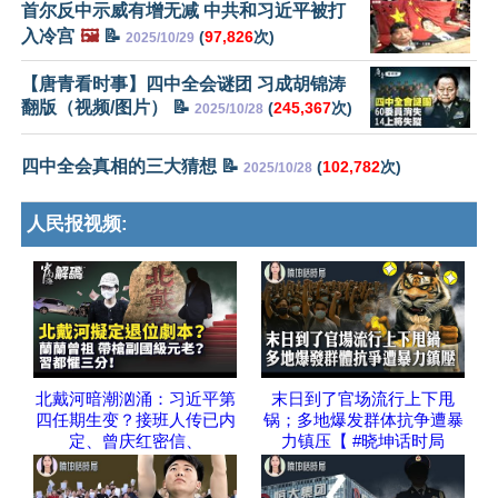
首尔反中示威有增无减 中共和习近平被打
入冷宫
🖼️
📝
(
97,826
次)
2025/10/29
【唐青看时事】四中全会谜团 习成胡锦涛
翻版（视频/图片） 📝
(
245,367
次)
2025/10/28
四中全会真相的三大猜想 📝
(
102,782
次)
2025/10/28
人民报视频:
北戴河暗潮汹涌：习近平第
末日到了官场流行上下甩
四任期生变？接班人传已内
锅；多地爆发群体抗争遭暴
定、曾庆红密信、
力镇压【 #晓坤话时局