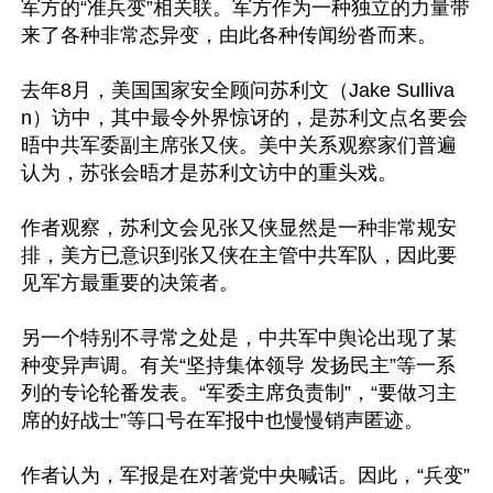
军方的“准兵变”相关联。军方作为一种独立的力量带
来了各种非常态异变，由此各种传闻纷沓而来。

去年8月，美国国家安全顾问苏利文（Jake Sulliva
n）访中，其中最令外界惊讶的，是苏利文点名要会
晤中共军委副主席张又侠。美中关系观察家们普遍
认为，苏张会晤才是苏利文访中的重头戏。

作者观察，苏利文会见张又侠显然是一种非常规安
排，美方已意识到张又侠在主管中共军队，因此要
见军方最重要的决策者。

另一个特别不寻常之处是，中共军中舆论出现了某
种变异声调。有关“坚持集体领导 发扬民主”等一系
列的专论轮番发表。“军委主席负责制”，“要做习主
席的好战士”等口号在军报中也慢慢销声匿迹。

作者认为，军报是在对著党中央喊话。因此，“兵变”