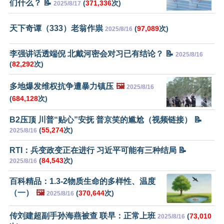
们什么？ 📝
(
371,336
次)
2025/8/17
天下奇谭（333）老翁作祟
(
97,089
次)
2025/8/16
李强讲话透端倪 北戴河密会对习已有结论？ 📝
2025/8/16
(
82,292
次)
多地爆发维权抗争遭暴力镇压
🖼️
2025/8/16
(
684,128
次)
B2压顶 川普“贴心”安抚 普京笑的尴尬（视频链接） 📝
(
55,274
次)
2025/8/16
RTI：兵变政变正在进行 习近平可能有三种结局 📝
(
84,543
次)
2025/8/16
百科精品：1.3-2物质生命的多样性、温度
（一）
🖼️
(
370,644
次)
2025/8/16
传刘建超副手孙海燕被查 联早：正常上班
(
73,010
2025/8/16