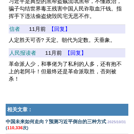
习近平是典型的黑帮盗贼流氓黑帮，不懂政治，
骗子勾结世界毒王残害中国人民诈取血汗钱。指
挥手下违法偷盗烧毁民宅无恶不作。
信者
11月前
【回复】
人定胜天可否? 天定。朝代为定数。天垂象。
人民报读者
11月前
【回复】
革命派人少，和事佬为了私利的人多，还有抱不
上的老阿斗！但最终还是革命派取胜，否则被
杀！
相关文章：
中国未来如何走向？预测习近平倒台的三种方式
2025/10/31
(
110,336
次)