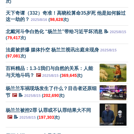
次)
天下奇谭（332）奇准！高晓松算命35岁死 他是如何躲过
这一劫的？
(
98,628
次)
2025/8/16
北戴河斗争白热化 “杨兰兰”带给习近平坏消息 📝
2025/8/15
(
79,417
次)
法庭被挤爆 媒体扑空 杨兰兰视讯出庭未现身
2025/8/15
(
97,081
次)
百科精品：1.3-1我们与自然的关系：人能
与天地斗吗？
🖼️
(
369,645
次)
2025/8/15
杨兰兰车祸现场发生了什么？目击者还原细
节
🖼️
📝
(
202,690
次)
2025/8/15
杨兰兰被控2罪 认罪或不认罪结果大不同
🖼️
📝
(
197,303
次)
2025/8/15