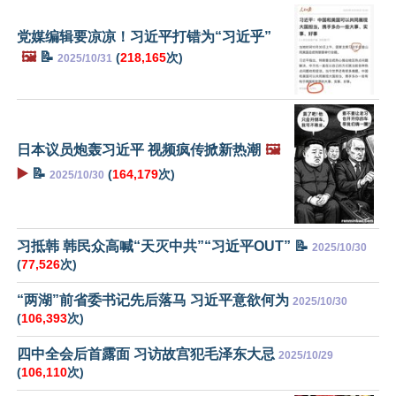
党媒编辑要凉凉！习近平打错为“习近乎”
🖼️
📝
(
218,165
次)
2025/10/31
日本议员炮轰习近平 视频疯传掀新热潮
🖼️
▶️
📝
(
164,179
次)
2025/10/30
习抵韩 韩民众高喊“天灭中共”“习近平OUT” 📝
2025/10/30
(
77,526
次)
“两湖”前省委书记先后落马 习近平意欲何为
2025/10/30
(
106,393
次)
四中全会后首露面 习访故宫犯毛泽东大忌
2025/10/29
(
106,110
次)