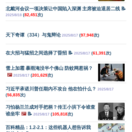
北戴河会议一项决策让中国陷入深渊 主席被迫退居二线 📝
(
82,451
次)
2025/8/18
天下奇谭（334）与鬼辩论
(
97,948
次)
2025/8/17
在大招与猛招之间选择了昏招 📝
(
61,391
次)
2025/8/17
雪上加霜 暴雨淹没半个佛山 防蚊网惹祸？
🖼️
(
201,629
次)
2025/8/17
习近平承诺川普任期内不攻台 他在怕什么？
2025/8/17
(
56,835
次)
习怕杨兰兰成对手把柄？传王小洪下令谁查
谁坐牢
🖼️
📝
(
105,818
次)
2025/8/17
百科精品：1.2-2.1：这些机器人想告诉我