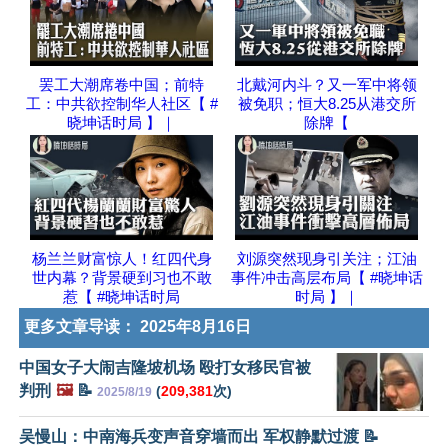
罢工大潮席卷中国；前特
北戴河内斗？又一军中将领
工：中共欲控制华人社区【 #
被免职；恒大8.25从港交所
晓坤话时局 】｜
除牌【
杨兰兰财富惊人！红四代身
刘源突然现身引关注；江油
世内幕？背景硬到习也不敢
事件冲击高层布局【 #晓坤话
惹【 #晓坤话时局
时局 】｜
更多文章导读：
2025年8月16日
中国女子大闹吉隆坡机场 殴打女移民官被
判刑
🖼️
📝
(
209,381
次)
2025/8/19
吴慢山：中南海兵变声音穿墙而出 军权静默过渡 📝