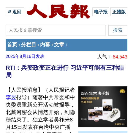
↺ 返回 
电子报
正體版
首页
分栏目
内幕
文章
›
›
›
：
2025年8月16日
发表
人气：
84,543
RTI：兵变政变正在进行 习近平可能有三种结
局
【人民报消息】（人民报记者
李昱
报导）随著中共常委和中
央委员重新公开活动被报导，
北戴河密会从悄然开始，到隐
秘结束了。独立学者吴祚来8
月15日发表在台湾中央广播