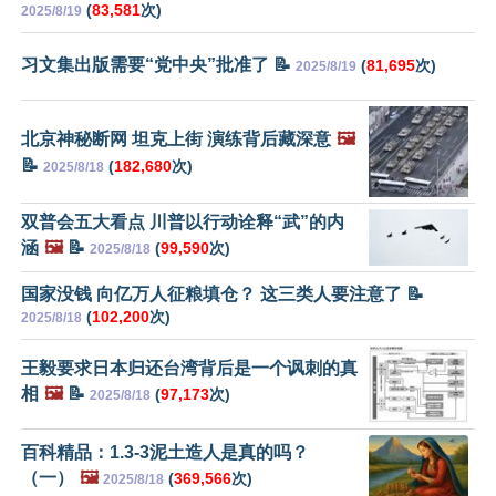
(
83,581
次)
2025/8/19
习文集出版需要“党中央”批准了 📝
(
81,695
次)
2025/8/19
北京神秘断网 坦克上街 演练背后藏深意
🖼️
📝
(
182,680
次)
2025/8/18
双普会五大看点 川普以行动诠释“武”的内
涵
🖼️
📝
(
99,590
次)
2025/8/18
国家没钱 向亿万人征粮填仓？ 这三类人要注意了 📝
(
102,200
次)
2025/8/18
王毅要求日本归还台湾背后是一个讽刺的真
相
🖼️
📝
(
97,173
次)
2025/8/18
百科精品：1.3-3泥土造人是真的吗？
（一）
🖼️
(
369,566
次)
2025/8/18