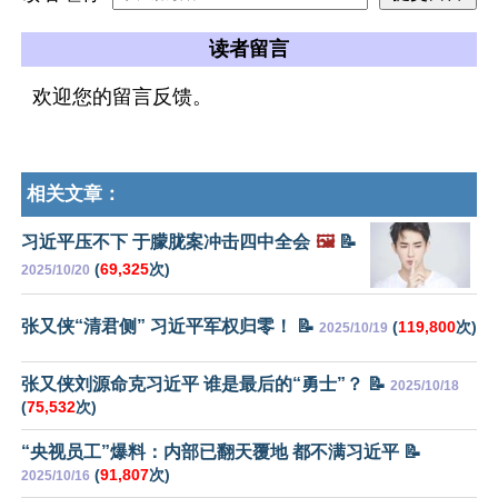
读者留言
欢迎您的留言反馈。
相关文章：
习近平压不下 于朦胧案冲击四中全会
🖼️
📝
(
69,325
次)
2025/10/20
张又侠“清君侧” 习近平军权归零！ 📝
(
119,800
次)
2025/10/19
张又侠刘源命克习近平 谁是最后的“勇士”？ 📝
2025/10/18
(
75,532
次)
“央视员工”爆料：内部已翻天覆地 都不满习近平 📝
(
91,807
次)
2025/10/16