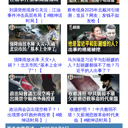
刘源突然现身引关注；江油
蔡奇现身2025年北戴河引猜
事件冲击高层布局【 #晓坤话
测；造反？网友：发钱不如
时局 】｜
发枪【
强降雨放水库 天灾+人
马兴瑞是习近平与彭丽媛的
祸？！北京市民:“基本上全冲
人？彭丽媛都保不了他？习
了”！【
近平的人出事了？
政治局会议出现空椅子？！
收缴护照？！中共脆弱不
出境禁令吓跑外商投资【 #晓
堪！欠薪潮恐致革命时代来
坤话时局 】｜
临【 #晓坤话时局 】