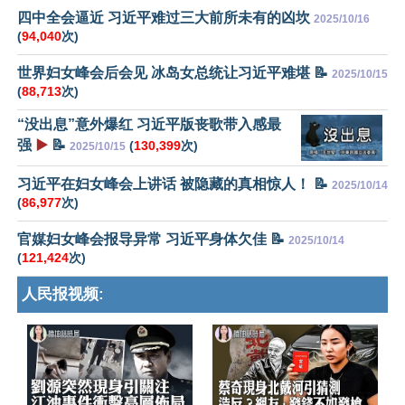
四中全会逼近 习近平难过三大前所未有的凶坎
2025/10/16
(
94,040
次)
世界妇女峰会后会见 冰岛女总统让习近平难堪 📝
2025/10/15
(
88,713
次)
“没出息”意外爆红 习近平版丧歌带入感最
强
▶️
📝
(
130,399
次)
2025/10/15
习近平在妇女峰会上讲话 被隐藏的真相惊人！ 📝
2025/10/14
(
86,977
次)
官媒妇女峰会报导异常 习近平身体欠佳 📝
2025/10/14
(
121,424
次)
人民报视频: