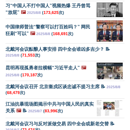
习“中国人不打中国人”视频热爆 王丹曾骂
“放屁”
🖼️
(
173,625
次)
2025/8/8
中国律师普法“警察可以打百姓吗？” 网民
狂刷“可以”
🖼️
(
168,691
次)
2025/8/8
北戴河会议酝酿人事安排 四中全会谁凶多吉少？ 📝
(
71,553
次)
2025/8/8
昆明再现孤勇者拉横幅“习近平走人”
🖼️
(
170,187
次)
2025/8/8
北戴河会议召开 北京衞戍区谈忠诚不提习主席 📝
2025/8/8
(
68,479
次)
江油抗暴现场图揭示中共与中国人民的真实
关系
🖼️
📝
(
83,996
次)
2025/8/7
北戴河会议习与反对派做交易 四中全会或新老交替 📝
(
72,474
次)
2025/8/7