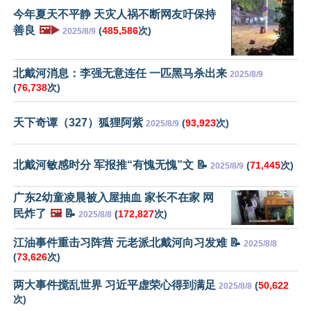
今年夏天不平静 天灾人祸不断网友吁保持
善良
🖼️▶️
(
485,586
次)
2025/8/9
北戴河消息：李强无意连任 一匹黑马杀出来
2025/8/9
(
76,738
次)
天下奇谭（327）狐狸阿紫
(
93,923
次)
2025/8/9
北戴河敏感时分 军报推“有愧无愧”文 📝
(
71,445
次)
2025/8/9
广东2幼童凌晨被入屋抽血 家长不在家 网
民炸了
🖼️
📝
(
172,827
次)
2025/8/8
江油事件重击习阵营 元老派北戴河向习发难 📝
2025/8/8
(
73,626
次)
两大事件搅乱世界 习近平虚荣心得到满足
(
50,622
2025/8/8
次)