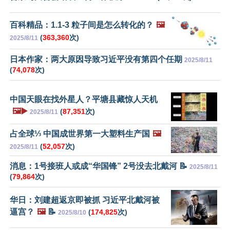
百科精品：1.1-3 粒子间是怎么转化的？
🖼️
(
363,360
次)
2025/8/11
日本作家：两大原因导致习近平没有第四个任期
2025/8/11
(
74,078
次)
中国天眼在找外星人？平塘县藏惊人天机
🖼️▶️
(
87,351
次)
2025/8/11
占全球⅓ 中国成世界第一大塑料生产国
🖼️
(
52,057
次)
2025/8/11
消息：1号接班人或成“华国锋” 2号没去北戴河 📝
2025/8/11
(
79,864
次)
华日：刘建超返京即被抓 习近平北戴河被
逼宫？
🖼️
📝
(
174,825
次)
2025/8/10