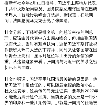
据新华社今年2月11日报导，习近平主席特别代表、
中共中央政治局委员、国务院副总理张国清在巴黎
出席人工智能行动峰会并致辞。据报道，在法期
间，法国总统马克龙会见了张国清。

杜文分析，丁薛祥是排名第一的总管科技的副总
理，应该由其代表中方出席AI峰会，但却由张国清
取而代之。当时有观点认为，这是习近平敲打被视
作接班人热门人选的丁薛祥，同时又让张国清在国
际舞台上亮相，显示对这位军工出身的亲信的倚
重。从这些迹象来看，张国清与习近平的关系之密
切已不言而喻。

杜文也强调，习近平用张国清最关键的原因是，他
是习近平非常信任的，可以随意拿捏的政治小白。
杜文也表示，这类传闻尚无法证实，要等到2027年
才能最后揭开这个底牌。当前更多的反应是一种外
界的印象和一些江湖传闻。那就是张国清的仕途被