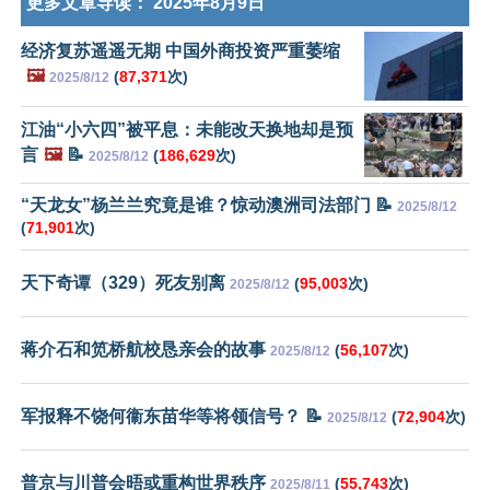
更多文章导读：
2025年8月9日
经济复苏遥遥无期 中国外商投资严重萎缩
🖼️
(
87,371
次)
2025/8/12
江油“小六四”被平息：未能改天换地却是预
言
🖼️
📝
(
186,629
次)
2025/8/12
“天龙女”杨兰兰究竟是谁？惊动澳洲司法部门 📝
2025/8/12
(
71,901
次)
天下奇谭（329）死友别离
(
95,003
次)
2025/8/12
蒋介石和笕桥航校恳亲会的故事
(
56,107
次)
2025/8/12
军报释不饶何衞东苗华等将领信号？ 📝
(
72,904
次)
2025/8/12
普京与川普会晤或重构世界秩序
(
55,743
次)
2025/8/11