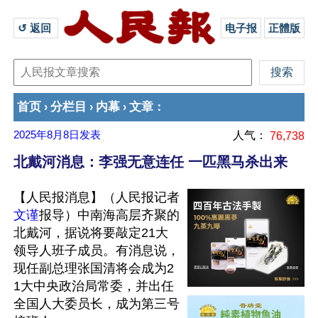
↺ 返回 
电子报
正體版
首页
分栏目
内幕
文章
›
›
›
：
2025年8月8日
发表
人气：
76,738
北戴河消息：李强无意连任 一匹黑马杀出来
【人民报消息】（人民报记者
文谨
报导）中南海高层齐聚的
北戴河，据说将要敲定21大
领导人班子成员。有消息说，
现任副总理张国清将会成为2
1大中央政治局常委，并出任
全国人大委员长，成为第三号