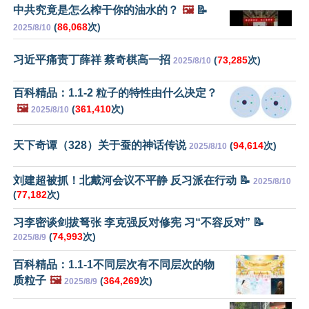
中共究竟是怎么榨干你的油水的？
🖼️
📝
(
86,068
次)
2025/8/10
习近平痛责丁薛祥 蔡奇棋高一招
(
73,285
次)
2025/8/10
百科精品：1.1-2 粒子的特性由什么决定？
🖼️
(
361,410
次)
2025/8/10
天下奇谭（328）关于蚕的神话传说
(
94,614
次)
2025/8/10
刘建超被抓！北戴河会议不平静 反习派在行动 📝
2025/8/10
(
77,182
次)
习李密谈剑拔弩张 李克强反对修宪 习“不容反对” 📝
(
74,993
次)
2025/8/9
百科精品：1.1-1不同层次有不同层次的物
质粒子
🖼️
(
364,269
次)
2025/8/9