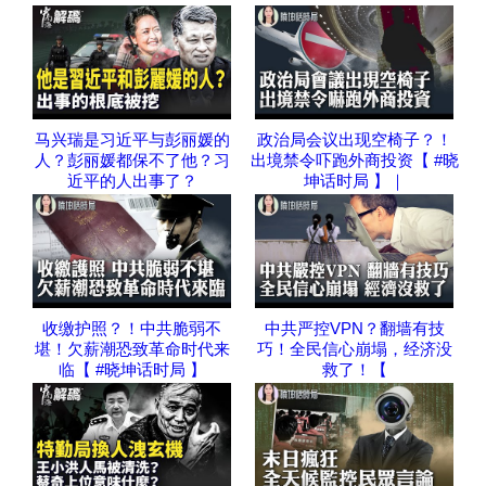
马兴瑞是习近平与彭丽媛的
政治局会议出现空椅子？！
人？彭丽媛都保不了他？习
出境禁令吓跑外商投资【 #晓
近平的人出事了？
坤话时局 】｜
收缴护照？！中共脆弱不
中共严控VPN？翻墙有技
堪！欠薪潮恐致革命时代来
巧！全民信心崩塌，经济没
临【 #晓坤话时局 】
救了！【