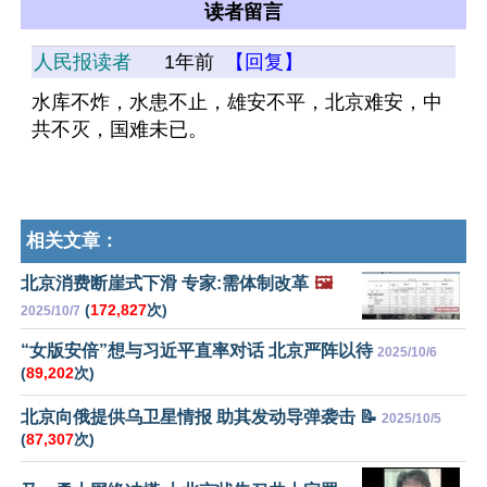
读者留言
人民报读者
1年前
【回复】
水库不炸，水患不止，雄安不平，北京难安，中
共不灭，国难未已。
相关文章：
北京消费断崖式下滑 专家:需体制改革
🖼️
(
172,827
次)
2025/10/7
“女版安倍”想与习近平直率对话 北京严阵以待
2025/10/6
(
89,202
次)
北京向俄提供乌卫星情报 助其发动导弹袭击 📝
2025/10/5
(
87,307
次)