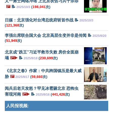
又一勇士网络冲塔 上北京状告习共十宗罪
🖼️
📝
(
198,041
次)
2025/10/3
日媒：北京强化对台湾总统府斩首作战 📝
2025/10/3
(
121,368
次)
李强出席联合国大会 北京高层生变并非是传闻 📝
2025/9/20
(
51,949
次)
北京成“跌王”习近平救市失败 房价全面崩
塌
🖼️▶️
📝
(
230,699
次)
2025/9/18
《北京之春》作家：中共跨国镇压是最大威
胁
🖼️
(
59,660
次)
2025/9/17
阅兵后老天发怒？罕见冰雹砸北京 恐怖虫
害现河南
🖼️▶️
📝
(
441,426
次)
2025/9/16
人民报视频: