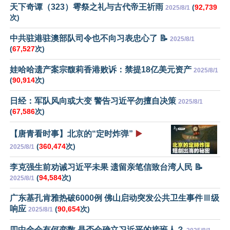
天下奇谭（323）雩祭之礼与古代帝王祈雨
(
92,739
2025/8/1
次)
中共驻港驻澳部队司令也不向习表忠心了 📝
2025/8/1
(
67,527
次)
娃哈哈遗产案宗馥莉香港败诉：禁提18亿美元资产
2025/8/1
(
90,914
次)
日经：军队风向或大变 警告习近平勿擅自决策
2025/8/1
(
67,586
次)
【唐青看时事】北京的“定时炸弹”
▶️
(
360,474
次)
2025/8/1
李克强生前劝诫习近平未果 遗留亲笔信致台湾人民 📝
(
94,584
次)
2025/8/1
广东基孔肯雅热破6000例 佛山启动突发公共卫生事件Ⅲ级
响应
(
90,654
次)
2025/8/1
四中全会有何变数 是否会确立习近平的接班人？