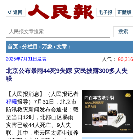
↺ 返回 
电子报
正體版
首页
分栏目
万象
文章
›
›
›
：
2025年7月31日
发表
人气：
90,316
北京公布暴雨44死9失踪 灾民披露300多人失
联
【人民报消息】（人民报记者
程曦
报导）7月31日，北京市
防汛救灾新闻发布会通报：截
至当日12时，北部山区暴雨
灾害已致44人死亡、9人失
联。其中，密云区太师屯镇养