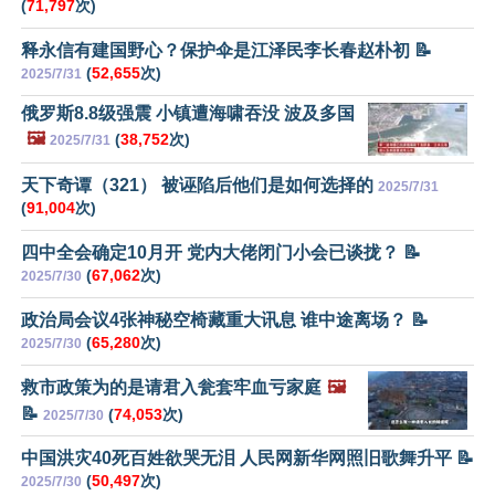
(
71,797
次)
释永信有建国野心？保护伞是江泽民李长春赵朴初 📝
(
52,655
次)
2025/7/31
俄罗斯8.8级强震 小镇遭海啸吞没 波及多国
🖼️
(
38,752
次)
2025/7/31
天下奇谭（321） 被诬陷后他们是如何选择的
2025/7/31
(
91,004
次)
四中全会确定10月开 党内大佬闭门小会已谈拢？ 📝
(
67,062
次)
2025/7/30
政治局会议4张神秘空椅藏重大讯息 谁中途离场？ 📝
(
65,280
次)
2025/7/30
救市政策为的是请君入瓮套牢血亏家庭
🖼️
📝
(
74,053
次)
2025/7/30
中国洪灾40死百姓欲哭无泪 人民网新华网照旧歌舞升平 📝
(
50,497
次)
2025/7/30