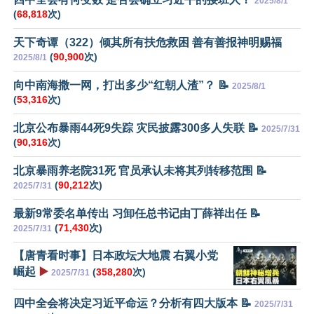
2025/8/1
(
68,818
次)
天下奇谭（322）倾其所有扶危救困 善有善报神明赐福
(
90,900
次)
2025/8/1
向中南海撒一网，打出多少“红朝人渣”？ 📝
2025/8/1
(
53,316
次)
北京公布暴雨44死9失踪 灾民披露300多人失联 📝
2025/7/31
(
90,316
次)
北京暴雨养老院31死 官员承认未将其列转移范围 📝
(
90,212
次)
2025/7/31
最新9常委名单传出 习卸任总书记由丁薛祥出任 📝
(
71,430
次)
2025/7/31
【唐青看时事】日本政坛大地震 右翼小党
崛起
▶️
(
358,280
次)
2025/7/31
四中全会将决定习近平命运？分析有四大版本 📝
2025/7/31