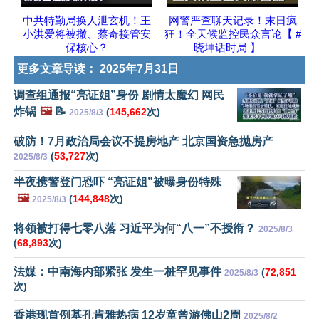
中共特勤局换人泄玄机！王
网警严查聊天记录！末日疯
小洪爱将被撤、蔡奇接管安
狂！全天候监控民众言论【 #
保核心？
晓坤话时局 】｜
更多文章导读：
2025年7月31日
调查组通报“亮证姐”身份 剧情太魔幻 网民
炸锅
🖼️
📝
(
145,662
次)
2025/8/3
破防！7月政治局会议不提房地产 北京国资急抛房产
(
53,727
次)
2025/8/3
半夜携警登门恐吓 “亮证姐”被曝身份特殊
🖼️
(
144,848
次)
2025/8/3
将领被打得七零八落 习近平为何“八一”不授衔？
2025/8/3
(
68,893
次)
法媒：中南海内部紧张 发生一桩罕见事件
(
72,851
2025/8/3
次)
香港现首例基孔肯雅热病 12岁童曾游佛山2周
2025/8/2