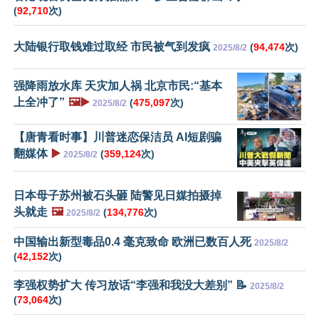
(
92,710
次)
大陆银行取钱难过取经 市民被气到发疯
(
94,474
次)
2025/8/2
强降雨放水库 天灾加人祸 北京市民:“基本
上全冲了”
🖼️▶️
(
475,097
次)
2025/8/2
【唐青看时事】川普迷恋保洁员 AI短剧骗
翻媒体
▶️
(
359,124
次)
2025/8/2
日本母子苏州被石头砸 陆警见日媒拍摄掉
头就走
🖼️
(
134,776
次)
2025/8/2
中国输出新型毒品0.4 毫克致命 欧洲已数百人死
2025/8/2
(
42,152
次)
李强权势扩大 传习放话“李强和我没大差别” 📝
2025/8/2
(
73,064
次)