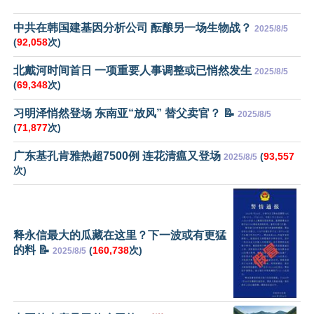
中共在韩国建基因分析公司 酝酿另一场生物战？
2025/8/5
(
92,058
次)
北戴河时间首日 一项重要人事调整或已悄然发生
2025/8/5
(
69,348
次)
习明泽悄然登场 东南亚“放风” 替父卖官？ 📝
2025/8/5
(
71,877
次)
广东基孔肯雅热超7500例 连花清瘟又登场
(
93,557
2025/8/5
次)
释永信最大的瓜藏在这里？下一波或有更猛
的料 📝
(
160,738
次)
2025/8/5