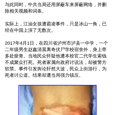
与此同时，中共当局还用屏蔽车来屏蔽网络，并删
除相关视频和词条。

实际上，江油女孩遭霸凌事件，只是冰山一角，已
经在中国上演了无数次。

2017年4月1日，在四川省泸州市泸县一中学，一个
二年级男生赵鑫清晨离奇伏尸学校宿舍外，身上带
多处瘀青。当地民众怀疑他遭本校官二代学生索钱
不成聚众打死。死者家属向政府讨说法，却被警方
软禁。事件引发舆论轩然大波，民众上街游行，为
死者讨公道。结果却遭当局强力镇压。
