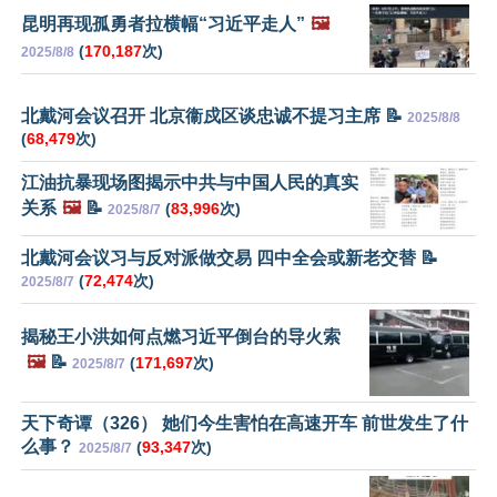
昆明再现孤勇者拉横幅“习近平走人”
🖼️
(
170,187
次)
2025/8/8
北戴河会议召开 北京衞戍区谈忠诚不提习主席 📝
2025/8/8
(
68,479
次)
江油抗暴现场图揭示中共与中国人民的真实
关系
🖼️
📝
(
83,996
次)
2025/8/7
北戴河会议习与反对派做交易 四中全会或新老交替 📝
(
72,474
次)
2025/8/7
揭秘王小洪如何点燃习近平倒台的导火索
🖼️
📝
(
171,697
次)
2025/8/7
天下奇谭（326） 她们今生害怕在高速开车 前世发生了什
么事？
(
93,347
次)
2025/8/7