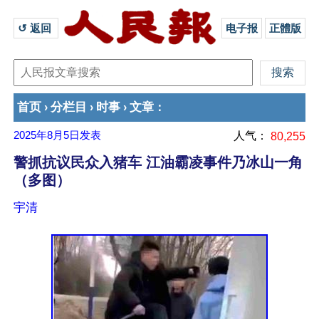
↺ 返回 
电子报
正體版
首页
分栏目
时事
文章
›
›
›
：
2025年8月5日
发表
人气：
80,255
警抓抗议民众入猪车 江油霸凌事件乃冰山一角
（多图）
宇清