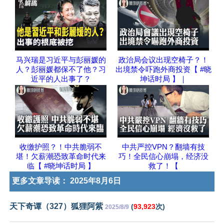
马兴瑞是习近平与彭丽媛的
政治局会议出现空椅子？！
人？彭丽媛都保不了他？习
出境禁令吓跑外商投资【 #晓
近平的人出事了？
坤话时局 】｜
收缴护照？！中共脆弱不
中共严控VPN？翻墙有技
堪！欠薪潮恐致革命时代来
巧！全民信心崩塌，经济没
临【 #晓坤话时局 】
救了！【
更多文章导读：
2025年8月6日
天下奇谭（327）狐狸阿紫
(
93,923
次)
2025/8/9