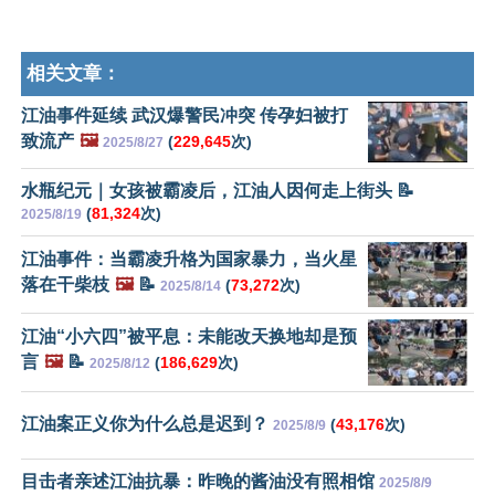
相关文章：
江油事件延续 武汉爆警民冲突 传孕妇被打
致流产
🖼️
(
229,645
次)
2025/8/27
水瓶纪元｜女孩被霸凌后，江油人因何走上街头 📝
(
81,324
次)
2025/8/19
江油事件：当霸凌升格为国家暴力，当火星
落在干柴枝
🖼️
📝
(
73,272
次)
2025/8/14
江油“小六四”被平息：未能改天换地却是预
言
🖼️
📝
(
186,629
次)
2025/8/12
江油案正义你为什么总是迟到？
(
43,176
次)
2025/8/9
目击者亲述江油抗暴：昨晚的酱油没有照相馆
2025/8/9