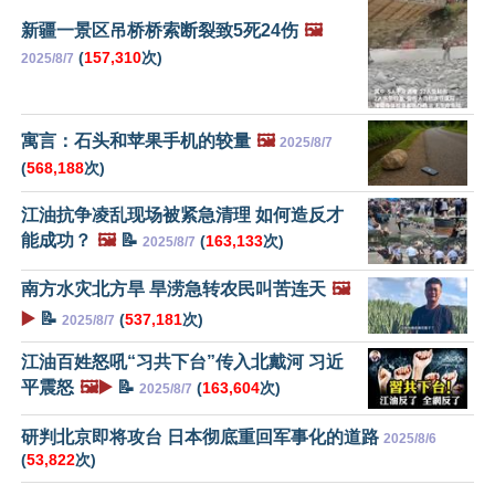
新疆一景区吊桥桥索断裂致5死24伤
🖼️
(
157,310
次)
2025/8/7
寓言：石头和苹果手机的较量
🖼️
2025/8/7
(
568,188
次)
江油抗争凌乱现场被紧急清理 如何造反才
能成功？
🖼️
📝
(
163,133
次)
2025/8/7
南方水灾北方旱 旱涝急转农民叫苦连天
🖼️
▶️
📝
(
537,181
次)
2025/8/7
江油百姓怒吼“习共下台”传入北戴河 习近
平震怒
🖼️▶️
📝
(
163,604
次)
2025/8/7
研判北京即将攻台 日本彻底重回军事化的道路
2025/8/6
(
53,822
次)