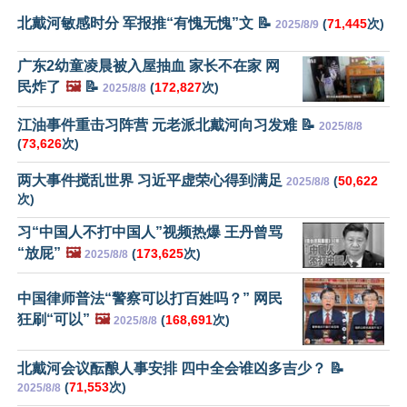
北戴河敏感时分 军报推“有愧无愧”文 📝
(
71,445
次)
2025/8/9
广东2幼童凌晨被入屋抽血 家长不在家 网
民炸了
🖼️
📝
(
172,827
次)
2025/8/8
江油事件重击习阵营 元老派北戴河向习发难 📝
2025/8/8
(
73,626
次)
两大事件搅乱世界 习近平虚荣心得到满足
(
50,622
2025/8/8
次)
习“中国人不打中国人”视频热爆 王丹曾骂
“放屁”
🖼️
(
173,625
次)
2025/8/8
中国律师普法“警察可以打百姓吗？” 网民
狂刷“可以”
🖼️
(
168,691
次)
2025/8/8
北戴河会议酝酿人事安排 四中全会谁凶多吉少？ 📝
(
71,553
次)
2025/8/8