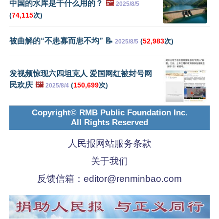
中国的水库是干什么用的？
🖼️
2025/8/5
(
74,115
次)
被曲解的“不患寡而患不均” 📝
(
52,983
次)
2025/8/5
发视频惊现六四坦克人 爱国网红被封号网
民欢庆
🖼️
(
150,699
次)
2025/8/4
Copyright© RMB Public Foundation Inc.
All Rights Reserved
人民报网站服务条款
关于我们
反馈信箱：
editor@renminbao.com