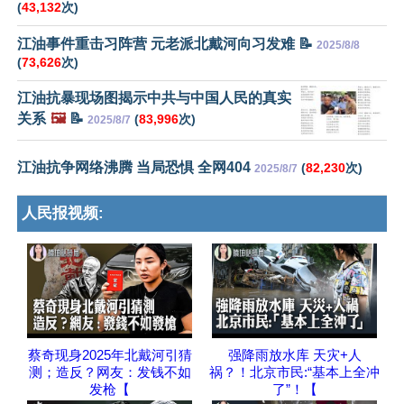
(
43,132
次)
江油事件重击习阵营 元老派北戴河向习发难 📝
2025/8/8
(
73,626
次)
江油抗暴现场图揭示中共与中国人民的真实
关系
🖼️
📝
(
83,996
次)
2025/8/7
江油抗争网络沸腾 当局恐惧 全网404
(
82,230
次)
2025/8/7
人民报视频:
蔡奇现身2025年北戴河引猜
强降雨放水库 天灾+人
测；造反？网友：发钱不如
祸？！北京市民:“基本上全冲
发枪【
了”！【