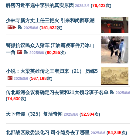
解密习近平选中李强的真实原因
(
76,423
次)
2025/8/6
少林寺新方丈上任三把火 引来和尚辞职潮
🖼️▶️
📝
(
151,522
次)
2025/8/6
警抓抗议民众入猪车 江油霸凌事件乃冰山
一角
🖼️
📝
(
80,255
次)
2025/8/6
小说：大梁英雄传之王者归来（21） 历练5
🖼️
(
567,168
次)
2025/8/6
传北戴河会议将确定习去留和21大领导班子名单 📝
2025/8/6
(
74,530
次)
天下奇谭（325）复活奇闻
(
92,904
次)
2025/8/6
北部战区政委淡化习 司令隐身去了哪里
(
54,845
次)
2025/8/6