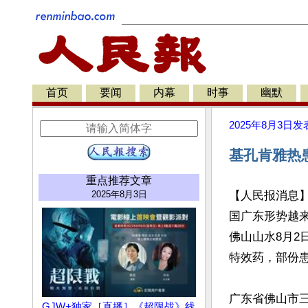
首页
要闻
内幕
时事
幽默
2025年8月3日
发
基孔肯雅热
重点推荐文章
2025年8月3日
【人民报消息
国广东形势越
佛山山水8月2
特效药，部份患
广东省佛山市三
GJW+独家［直播］《超限战》线