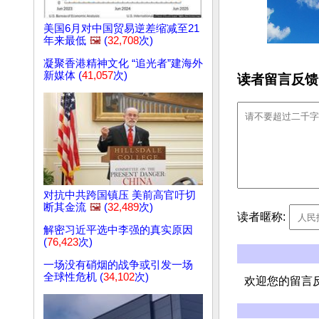
美国6月对中国贸易逆差缩减至21
年来最低
🖼️
(
32,708
次)
凝聚香港精神文化 “追光者”建海外
新媒体 (
41,057
次)
读者留言反馈
对抗中共跨国镇压 美前高官吁切
断其金流
🖼️
(
32,489
次)
读者暱称:
解密习近平选中李强的真实原因
(
76,423
次)
一场没有硝烟的战争或引发一场
全球性危机 (
34,102
次)
欢迎您的留言