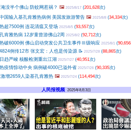
雨淹没半个佛山 防蚊网惹祸？
🖼️
(
201,628
次)
2025/8/17
中国输入基孔肯雅热病例 美国发旅游警告
🖼️
(
34,334
次)
2025/8/8
热超7500例 连花清瘟又登场
(
93,557
次)
2025/8/5
孔肯雅热病 12岁童曾游佛山2周
(
92,712
次)
2025/8/2
热破6000例 佛山启动突发公共卫生事件Ⅲ级响应
(
90,656
2025/8/1
4824例传12市 张文宏：人也是传染源
📝
(
88,865
次)
2025/7/28
日趋严峻 核酸检测重出江湖
(
40,951
次)
2025/7/27
热疫情惊动中央 病例破4000已溢外省
(
90,335
次)
2025/7/26
激增2659人染基孔肯雅热
🖼️
(
114,494
次)
2025/7/24
人民报视频
2025年8月3日