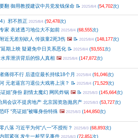
要翻 御用教授建议中共党发钱保命
📝
(
54,702
次)
2025/8/4
24）邪不胜正
(
92,478
次)
2025/8/4
专家 表述透习地位大不如前
(
68,555
次)
2025/8/4
附近无差别砍人 传孩童2死3伤
🖼️
📝
(
148,177
次)
2025/8/4
1”延期上映 疑避免中日关系恶化
📝
(
93,551
次)
2025/8/4
云水库泄洪背后的惊人真相
🖼️
(
147,872
次)
2025/8/4
者痛得不行 后遗症最长持续18个月
(
91,046
次)
2025/8/4
河 元老逼宫习退位大戏将上演？
📝
(
71,529
次)
2025/8/4
证姐”身份 剧情太魔幻 网民炸锅
🖼️
📝
(
145,664
次)
2025/8/3
治局会议不提房地产 北京国资急抛房产
(
53,727
次)
2025/8/3
恐吓 “亮证姐”被曝身份特殊
🖼️
(
144,850
次)
2025/8/3
零八落 习近平为何“八一”不授衔？
(
68,893
次)
2025/8/3
内部紧张 发生一桩罕见事件
(
72,851
次)
2025/8/3