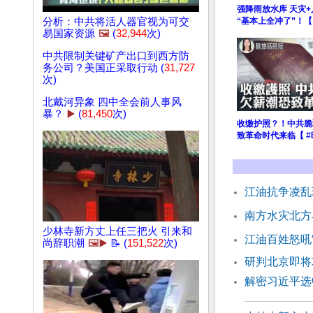
强降雨放水库 天灾+
分析：中共将活人器官视为可交
“基本上全冲了”！【
易国家资源
🖼️
(
32,944
次)
中共限制关键矿产出口到西方防
务公司？美国正采取行动 (
31,727
次)
北戴河异象 四中全会前人事风
暴？
▶️
(
81,450
次)
收缴护照？！中共脆
致革命时代来临【 #
江油抗争凌乱
南方水灾北方
少林寺新方丈上任三把火 引来和
江油百姓怒吼
尚辞职潮
🖼️▶️
📝 (
151,522
次)
研判北京即将
解密习近平选