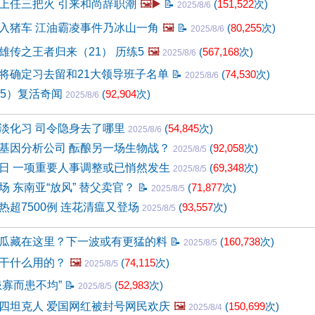
上任三把火 引来和尚辞职潮
🖼️▶️
📝
(
151,522
次)
2025/8/6
入猪车 江油霸凌事件乃冰山一角
🖼️
📝
(
80,255
次)
2025/8/6
雄传之王者归来（21） 历练5
🖼️
(
567,168
次)
2025/8/6
将确定习去留和21大领导班子名单
📝
(
74,530
次)
2025/8/6
25）复活奇闻
(
92,904
次)
2025/8/6
淡化习 司令隐身去了哪里
(
54,845
次)
2025/8/6
基因分析公司 酝酿另一场生物战？
(
92,058
次)
2025/8/5
日 一项重要人事调整或已悄然发生
(
69,348
次)
2025/8/5
 东南亚“放风” 替父卖官？
📝
(
71,877
次)
2025/8/5
热超7500例 连花清瘟又登场
(
93,557
次)
2025/8/5
瓜藏在这里？下一波或有更猛的料
📝
(
160,738
次)
2025/8/5
干什么用的？
🖼️
(
74,115
次)
2025/8/5
患寡而患不均”
📝
(
52,983
次)
2025/8/5
四坦克人 爱国网红被封号网民欢庆
🖼️
(
150,699
次)
2025/8/4