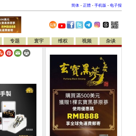
简体
-
正體
-
手机版
-
电子报
专题
寰宇
维权
视频
杂谈