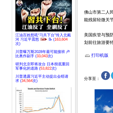
佛山市第二人
能残留轻微关节
美国疾管与预
江油百姓怒吼“习共下台”传入北戴
河 习近平震怒
🖼️▶️
📝 (
163,604
划前往旅游要
次)
文章网址: http://w
川普曝万斯2028年最可能接班 卢
打印机版
比奥作副手 (
33,043
次)
研判北京即将攻台 日本彻底重回
军事化的道路 (
53,822
次)
川普透露习近平主动提出会晤请
分享至：
求 (
34,564
次)