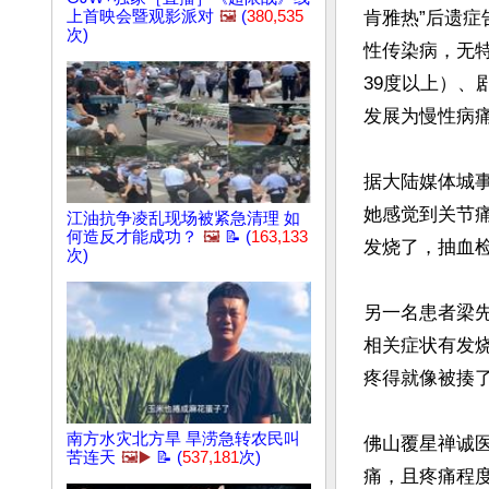
上首映会暨观影派对
🖼️
(
380,535
肯雅热”后遗症
次)
性传染病，无
39度以上）、
发展为慢性病痛
据大陆媒体城
她感觉到关节
江油抗争凌乱现场被紧急清理 如
何造反才能成功？
🖼️
📝 (
163,133
发烧了，抽血检
次)
另一名患者梁先
相关症状有发
疼得就像被揍了
南方水灾北方旱 旱涝急转农民叫
佛山覆星禅诚
苦连天
🖼️▶️
📝 (
537,181
次)
痛，且疼痛程