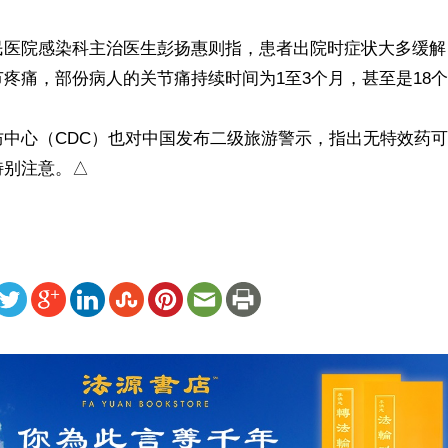
民医院感染科主治医生彭扬惠则指，患者出院时症状大多缓解
疼痛，部份病人的关节痛持续时间为1至3个月，甚至是18个
防中心（CDC）也对中国发布二级旅游警示，指出无特效药
特别注意。△
ww.renminbao.com/rmb/articles/2025/8/4/91677.html