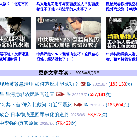
人祸？！北京市民:
马兴瑞是习近平与彭丽媛的人？彭丽媛
政治局会议出现空
都保不了他？习近平的人出事了？
跑外商投资【 #晓
弱不堪！欠薪潮恐
中共严控VPN？翻墙有技巧！全民信心
中共特勤局换人泄
晓坤话时局 】
崩塌，经济没救了！【
撤、蔡奇接管安保
更多文章导读：
2025年8月3日
现场被紧急清理 如何造反才能成功？
🖼️
📝
(
163,133
次)
2025/8/7
旱 旱涝急转农民叫苦连天
🖼️▶️
📝
(
537,181
次)
2025/8/7
“习共下台”传入北戴河 习近平震怒
🖼️▶️
📝
(
163,604
次)
2025/8/7
攻台 日本彻底重回军事化的道路
(
53,822
次)
2025/8/6
中李强的真实原因
(
76,423
次)
2025/8/6