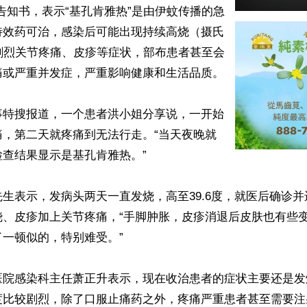
告知书，表示“基孔肯雅热”是由伊蚊传播的急
特效药可治，感染后可能出现持续高烧（摄氏
剧烈关节疼痛、皮疹等症状，部布患者甚至会
或严重并发症，严重影响健康和生活品质。

事特搜报道，一个患者洪小姐分享说，一开始
痛，第二天就疼痛到无法行走。“当天夜晚就
查结果显示是基孔肯雅热。”

生表示，发病头两天一直发烧，高至39.6度，就医后确诊
烧、皮疹加上关节疼痛，“手脚肿胀，皮疹消退后皮肤也有些
一顿似的，特别难受。”

医院感染科主任萧正升表示，现在收治患者的症状主要还是发
度比较剧烈，除了口服止痛药之外，疼痛严重患者甚至需要注