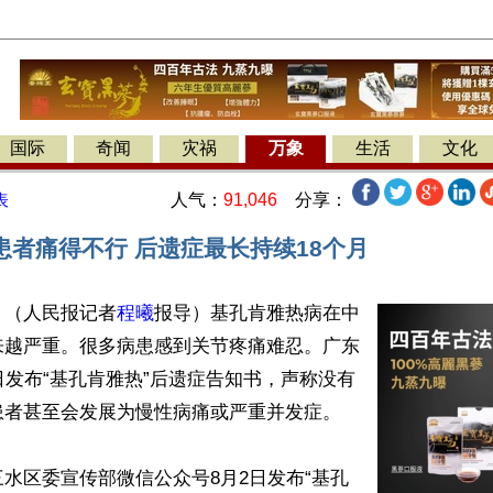
国际
奇闻
灾祸
万象
生活
文化
人气：
91,046
分享：
表
患者痛得不行 后遗症最长持续18个月
】（人民报记者
程曦
报导）基孔肯雅热病在中
来越严重。很多病患感到关节疼痛难忍。广东
日发布“基孔肯雅热”后遗症告知书，声称没有
者甚至会发展为慢性病痛或严重并发症。

水区委宣传部微信公众号8月2日发布“基孔