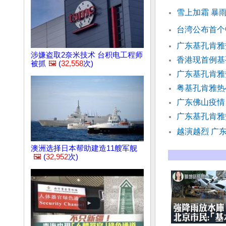
雪上加霜 暴
台湾公布首个
广东基孔肯雅
涉嫌盗取2奈米技术 台积电工程师
香港现首例基
被抓
🖼️
(
32,558
次)
广东基孔肯雅
粤基孔肯雅热
广东佛山疫情
广东基孔肯雅
越演越烈 广东
澳洲选择日本帮助建造11艘军舰
🖼️
(
32,952
次)