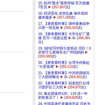
15. 杭州“粪水”藻类背锅 官方急撤
7官员
▶️
(
357,607
次)
16. 经济恶化 末世乱象 偷外卖的
越来越多
▶️
(
357,189
次)
17. 【唐青看时事】调停泰柬战争
川普一招见效
▶️
(
356,423
次)
18. 【唐青看时事】大学生矿厂遇
难 官方一语惹众怒
▶️
📝 (
356,384
次)
19. 3岁娃写对联引发热议 泪目！3
岁留守儿童骑车去广州找妈妈
▶️
(
355,583
次)
20. 【唐青看时事】台湾为何掀起
“大罢免潮”
▶️
(
355,110
次)
21. 【唐青看时事】中共跨国镇压
三大阴招曝光
▶️
📝 (
354,901
次)
22. 【唐青看时事】别老想打台湾
川普护台三大招
▶️
(
354,870
次)
23. 暴走团逼停120、119 冻一年
的鱼复活了！
▶️
(
354,829
次)
24. 中国高速烂尾遍地开花 百姓为