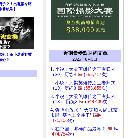
椅子？！出境禁令吓
坤话时局 】｜
近期最受欢迎的文章
玄机！王小洪爱将被
2025年8月3日
核心？
1. 小说：大梁英雄传之王者归来
（20）历练4
🖼️
(
555,717
次)
2. 小说：大梁英雄传之王者归来
（19）历练3
🖼️
(
553,858
次)
3. 小说：大梁英雄传之王者归来
（18） 历练2
🖼️
(
549,405
次)
4. 强降雨放水库 天灾加人祸 北京
市民:“基本上全冲了”
🖼️▶️
(
475,106
次)
5. 在中国，哪样产品最毒？
🖼️
📝
(
474,754
次)