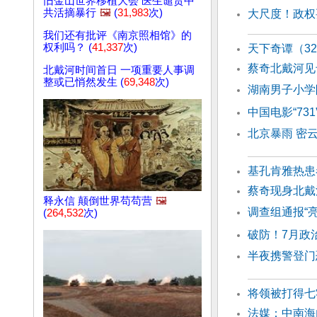
旧金山世界移植大会 医生谴责中
共活摘暴行
🖼️
(
31,983
次)
大尺度！政权
我们还有批评《南京照相馆》的
权利吗？ (
41,337
次)
天下奇谭（3
蔡奇北戴河见
北戴河时间首日 一项重要人事调
整或已悄然发生 (
69,348
次)
湖南男子小学
中国电影“73
北京暴雨 密
基孔肯雅热患
蔡奇现身北戴
释永信 颠倒世界苟苟营
🖼️
调查组通报“亮
(
264,532
次)
破防！7月政
半夜携警登门
将领被打得七
法媒：中南海