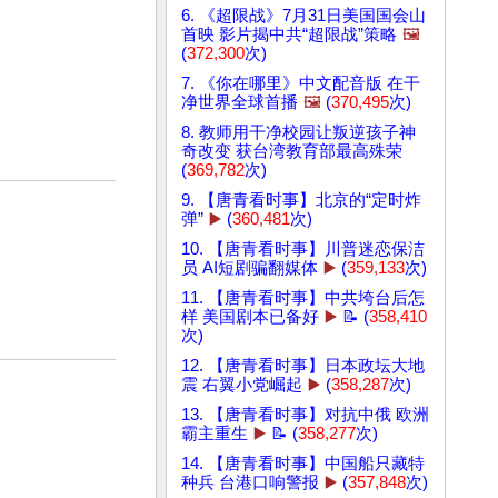
6. 《超限战》7月31日美国国会山
首映 影片揭中共“超限战”策略
🖼️
(
372,300
次)
7. 《你在哪里》中文配音版 在干
净世界全球首播
🖼️
(
370,495
次)
8. 教师用干净校园让叛逆孩子神
奇改变 获台湾教育部最高殊荣
(
369,782
次)
9. 【唐青看时事】北京的“定时炸
弹”
▶️
(
360,481
次)
10. 【唐青看时事】川普迷恋保洁
员 AI短剧骗翻媒体
▶️
(
359,133
次)
11. 【唐青看时事】中共垮台后怎
样 美国剧本已备好
▶️
📝 (
358,410
次)
12. 【唐青看时事】日本政坛大地
震 右翼小党崛起
▶️
(
358,287
次)
13. 【唐青看时事】对抗中俄 欧洲
霸主重生
▶️
📝 (
358,277
次)
14. 【唐青看时事】中国船只藏特
种兵 台港口响警报
▶️
(
357,848
次)