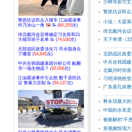
少林寺新方丈
警抓抗议民众
警抓抗议民众入猪车 江油霸凌事
小说：大梁英
件乃冰山一角
🖼️
📝 (
80,255
次)
传北戴河会议
传北戴河会议将确定习去留和21
天下奇谭（3
大领导班子名单 📝 (
74,530
次)
北部战区政委淡化习 司令隐身去
北部战区政委
了哪里 (
54,845
次)
中共在韩国建
中共在韩国建基因分析公司 酝酿
另一场生物战？ (
92,058
次)
北戴河时间首
江油霸凌事件引众怒 数千居民抗
习明泽悄然登场
议 警暴力压制 📝 (
94,137
次)
广东基孔肯雅
释永信最大的
中国的水库是
被曲解的“不
发视频惊现六