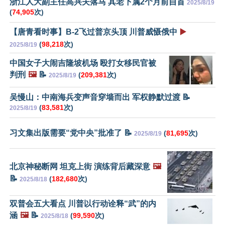
浙江人大副主任高兴夫落马 其老下属2个月前自首
2025/8/19
(
74,905
次)
【唐青看时事】B-2飞过普京头顶 川普威慑俄中
▶️
(
98,218
次)
2025/8/19
中国女子大闹吉隆坡机场 殴打女移民官被
判刑
🖼️
📝
(
209,381
次)
2025/8/19
吴慢山：中南海兵变声音穿墙而出 军权静默过渡 📝
(
83,581
次)
2025/8/19
习文集出版需要“党中央”批准了 📝
(
81,695
次)
2025/8/19
北京神秘断网 坦克上街 演练背后藏深意
🖼️
📝
(
182,680
次)
2025/8/18
双普会五大看点 川普以行动诠释“武”的内
涵
🖼️
📝
(
99,590
次)
2025/8/18