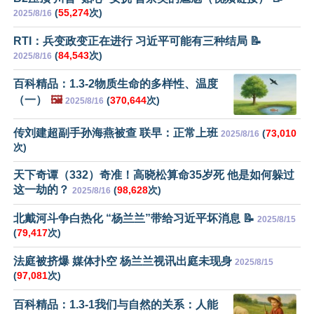
(
55,274
次)
2025/8/16
RTI：兵变政变正在进行 习近平可能有三种结局 📝
(
84,543
次)
2025/8/16
百科精品：1.3-2物质生命的多样性、温度
（一）
🖼️
(
370,644
次)
2025/8/16
传刘建超副手孙海燕被查 联早：正常上班
(
73,010
2025/8/16
次)
天下奇谭（332）奇准！高晓松算命35岁死 他是如何躲过
这一劫的？
(
98,628
次)
2025/8/16
北戴河斗争白热化 “杨兰兰”带给习近平坏消息 📝
2025/8/15
(
79,417
次)
法庭被挤爆 媒体扑空 杨兰兰视讯出庭未现身
2025/8/15
(
97,081
次)
百科精品：1.3-1我们与自然的关系：人能