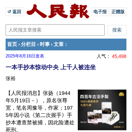
↺ 返回 
电子报
正體版
首页
分栏目
时事
文章
›
›
›
：
2025年8月16日
发表
人气：
45,498
一本手抄本惊动中央 上千人被连坐
张裕
【人民报消息】张扬（1944
年5月19日－），原名张尊
宽，笔名周豫等，作家；197
5年因小说《第二次握手》手
抄本遭查禁被捕，因此险遭处
死刑。
