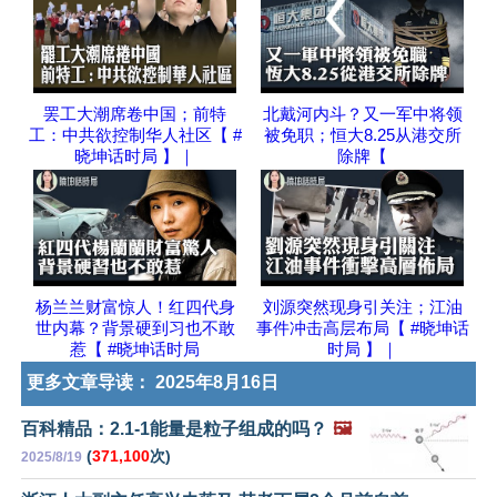
罢工大潮席卷中国；前特
北戴河内斗？又一军中将领
工：中共欲控制华人社区【 #
被免职；恒大8.25从港交所
晓坤话时局 】｜
除牌【
杨兰兰财富惊人！红四代身
刘源突然现身引关注；江油
世内幕？背景硬到习也不敢
事件冲击高层布局【 #晓坤话
惹【 #晓坤话时局
时局 】｜
更多文章导读：
2025年8月16日
百科精品：2.1-1能量是粒子组成的吗？
🖼️
(
371,100
次)
2025/8/19