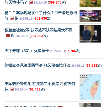
与天地斗吗？
🖼️
(
369,645
次)
2025/8/15
杨兰兰车祸现场发生了什么？目击者还原细
节
🖼️
📝
(
202,690
次)
2025/8/15
杨兰兰被控2罪 认罪或不认罪结果大不同
🖼️
📝
(
197,303
次)
2025/8/15
天下奇谭（331）火星童子
(
97,756
次)
2025/8/15
刘振立会见澳国防司令 张又侠在忙什么
(
76,813
次)
2025/8/15
美军若协管澎湖 打造第二个香港 习何去何
从
🖼️
(
91,433
次)
2025/8/14