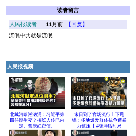
读者留言
人民报读者
11月前
【回复】
流氓中共就是流氓
人民报视频:
北戴河暗潮汹涌：习近平第
末日到了官场流行上下甩
四任期生变？接班人传已内
锅；多地爆发群体抗争遭暴
定、曾庆红密信、
力镇压【 #晓坤话时局