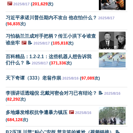
🖼️
(
201,629
次)
2025/8/17
习近平承诺川普任期内不攻台 他在怕什么？
2025/8/17
(
56,835
次)
习怕杨兰兰成对手把柄？传王小洪下令谁查
谁坐牢
🖼️
📝
(
105,818
次)
2025/8/17
百科精品：1.2-2.1：这些机器人想告诉我
们什么？ 📝
(
371,336
次)
2025/8/17
天下奇谭（333）老翁作祟
(
97,089
次)
2025/8/16
李强讲话透端倪 北戴河密会对习已有结论？ 📝
2025/8/16
(
82,292
次)
多地爆发维权抗争遭暴力镇压
🖼️
2025/8/16
(
684,128
次)
B2压顶 川普“贴心”安抚 普京笑的尴尬（视频链接） 📝