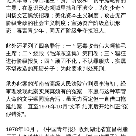
化大革命；捧出地主丶资产阶级和一切牛鬼蛇神的
亡灵，在意识形态领域里搞和平演变，为刘少奇丶
周扬文艺黑线招魂；美化资本主义制度，攻击无产
阶级专政的社会主义制度；宣扬资产阶级意识形
态，毒害青少年，同无产阶级争夺接班人。

此外还罗列了四条罪行：一丶恶毒攻击伟大领袖毛
主席；二丶烧毁《毛泽东选集》第四卷；三丶猖狂
进行阶级报复；四丶顽固不化，不认罪服法，实属
不堪改造的死硬分子；为此要求判处死刑。

承办此案的湖南省高级人民法院审判员李海初，经
审理发现此案实属莫须有的冤案，不愿与这种草菅
人命的文字狱同流合污，虽无力否定但一直借口拖
延结案，直至1976年10月“文革”结束后开始纠正“冤
假错案”。

1978年10月，《中国青年报》收到湖北省宜昌树脂