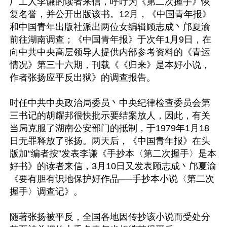
厂工人李谦的读者来信，呼吁为《第二次握手》恢
复名誉，并公开出版该书。12月，《中国青年报》
和中国青年出版社派出两位女编辑顾志成丶邝夏渝
前往湖南调查；《中国青年报》于次年1月9日，在
向中共中央高层领导人提供内部参考资料的《青运
情况》第三十六期，刊载《《归来》是本好小说，
作者张扬应平反出狱》的调查报告。

时任中共中央政治局委员丶中央纪律检查委员会第
三书记的胡耀邦很快批示要结案放人，因此，有关
当局克服了湖南公安部门的抵制，于1979年1月18
日无罪释放了张扬。两天后，《中国青年报》在头
版加“编者按”发表李谦《手抄本〈第二次握手〉是本
好书》的读者来信，3月10日又发表顾志成丶邝夏渝
《要有胆有识地保护好作品──手抄本小说〈第二次
握手〉调查记》。

随著张扬被平反，全国各地因传抄该小说而受处分