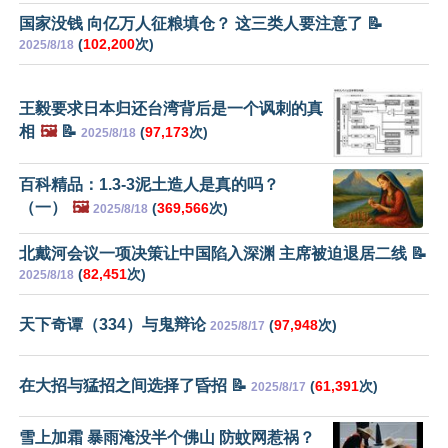
国家没钱 向亿万人征粮填仓？ 这三类人要注意了 📝
(
102,200
次)
2025/8/18
王毅要求日本归还台湾背后是一个讽刺的真
相
🖼️
📝
(
97,173
次)
2025/8/18
百科精品：1.3-3泥土造人是真的吗？
（一）
🖼️
(
369,566
次)
2025/8/18
北戴河会议一项决策让中国陷入深渊 主席被迫退居二线 📝
(
82,451
次)
2025/8/18
天下奇谭（334）与鬼辩论
(
97,948
次)
2025/8/17
在大招与猛招之间选择了昏招 📝
(
61,391
次)
2025/8/17
雪上加霜 暴雨淹没半个佛山 防蚊网惹祸？