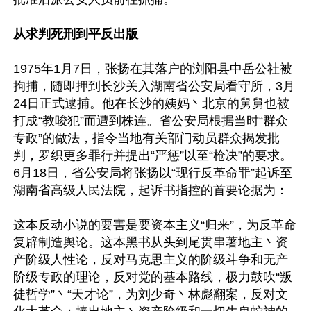
从求判死刑到平反出版
1975年1月7日，张扬在其落户的浏阳县中岳公社被
拘捕，随即押到长沙关入湖南省公安局看守所，3月
24日正式逮捕。他在长沙的姨妈丶北京的舅舅也被
打成“教唆犯”而遭到株连。省公安局根据当时“群众
专政”的做法，指令当地有关部门动员群众揭发批
判，罗织更多罪行并提出“严惩”以至“枪决”的要求。
6月18日，省公安局将张扬以“现行反革命罪”起诉至
湖南省高级人民法院，起诉书指控的首要论据为：

这本反动小说的要害是要资本主义“归来”，为反革命
复辟制造舆论。这本黑书从头到尾贯串著地主丶资
产阶级人性论，反对马克思主义的阶级斗争和无产
阶级专政的理论，反对党的基本路线，极力鼓吹“叛
徒哲学”丶“天才论”，为刘少奇丶林彪翻案，反对文