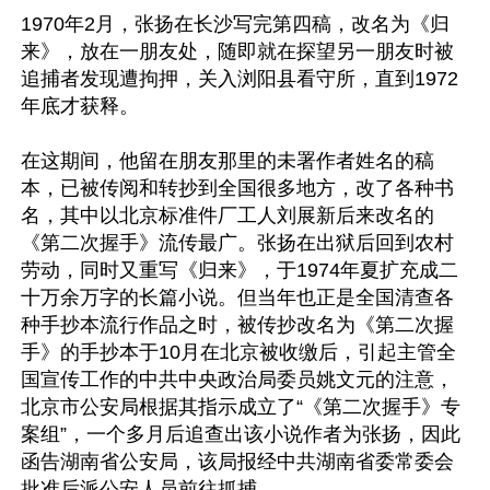
1970年2月，张扬在长沙写完第四稿，改名为《归
来》，放在一朋友处，随即就在探望另一朋友时被
追捕者发现遭拘押，关入浏阳县看守所，直到1972
年底才获释。

在这期间，他留在朋友那里的未署作者姓名的稿
本，已被传阅和转抄到全国很多地方，改了各种书
名，其中以北京标准件厂工人刘展新后来改名的
《第二次握手》流传最广。张扬在出狱后回到农村
劳动，同时又重写《归来》，于1974年夏扩充成二
十万余万字的长篇小说。但当年也正是全国清查各
种手抄本流行作品之时，被传抄改名为《第二次握
手》的手抄本于10月在北京被收缴后，引起主管全
国宣传工作的中共中央政治局委员姚文元的注意，
北京市公安局根据其指示成立了“《第二次握手》专
案组”，一个多月后追查出该小说作者为张扬，因此
函告湖南省公安局，该局报经中共湖南省委常委会
批准后派公安人员前往抓捕。
