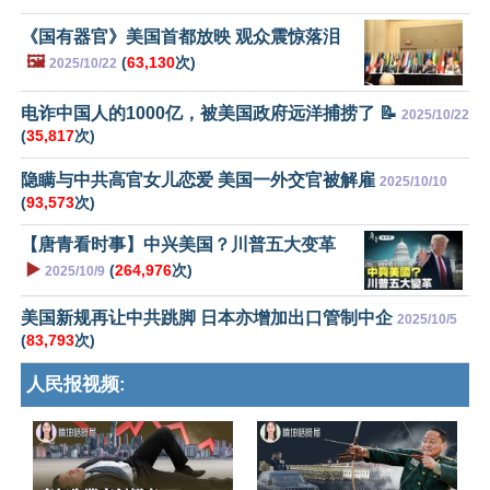
《国有器官》美国首都放映 观众震惊落泪
🖼️
(
63,130
次)
2025/10/22
电诈中国人的1000亿，被美国政府远洋捕捞了 📝
2025/10/22
(
35,817
次)
隐瞒与中共高官女儿恋爱 美国一外交官被解雇
2025/10/10
(
93,573
次)
【唐青看时事】中兴美国？川普五大变革
▶️
(
264,976
次)
2025/10/9
美国新规再让中共跳脚 日本亦增加出口管制中企
2025/10/5
(
83,793
次)
人民报视频: