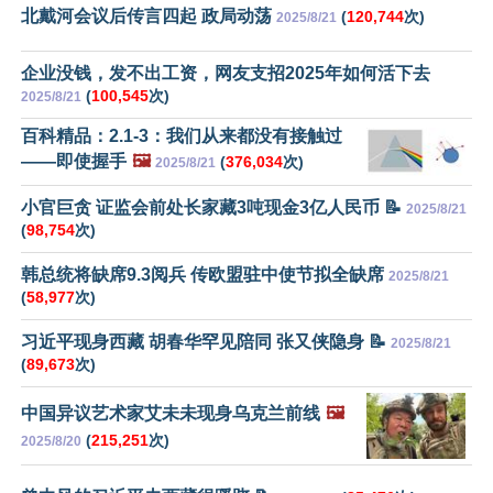
北戴河会议后传言四起 政局动荡
(
120,744
次)
2025/8/21
企业没钱，发不出工资，网友支招2025年如何活下去
(
100,545
次)
2025/8/21
百科精品：2.1-3：我们从来都没有接触过
——即使握手
🖼️
(
376,034
次)
2025/8/21
小官巨贪 证监会前处长家藏3吨现金3亿人民币 📝
2025/8/21
(
98,754
次)
韩总统将缺席9.3阅兵 传欧盟驻中使节拟全缺席
2025/8/21
(
58,977
次)
习近平现身西藏 胡春华罕见陪同 张又侠隐身 📝
2025/8/21
(
89,673
次)
中国异议艺术家艾未未现身乌克兰前线
🖼️
(
215,251
次)
2025/8/20