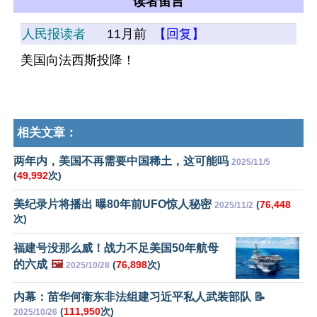
读者留言
人民报读者
11月前
【回复】
美国向法西斯投降！
相关文章：
两年内，美国不再需要中国稀土，这可能吗
2025/11/5
(
49,992
次)
美纪录片将播出 曝80年前UFO惊人秘密
(
76,448
2025/11/2
次)
福建号没那么威！战力不足美国50年航母
的六成
🖼️
(
76,898
次)
2025/10/28
内幕：苗华何衞东非法组建习近平私人武装部队 📝
(
111,950
次)
2025/10/26