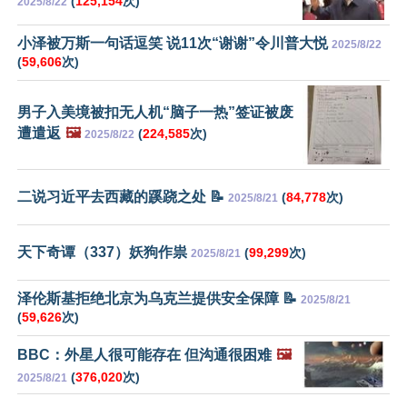
(
125,154
次)
2025/8/22
小泽被万斯一句话逗笑 说11次“谢谢”令川普大悦
2025/8/22
(
59,606
次)
男子入美境被扣无人机“脑子一热”签证被废
遭遣返
🖼️
(
224,585
次)
2025/8/22
二说习近平去西藏的蹊跷之处 📝
(
84,778
次)
2025/8/21
天下奇谭（337）妖狗作祟
(
99,299
次)
2025/8/21
泽伦斯基拒绝北京为乌克兰提供安全保障 📝
2025/8/21
(
59,626
次)
BBC：外星人很可能存在 但沟通很困难
🖼️
(
376,020
次)
2025/8/21