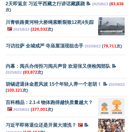
2天即返京 习近平西藏之行讲话藏蹊跷 📝
(
83,636
2025/8/23
次)
川青铁路黄河特大桥绳索断裂致12死4失踪
🖼️
(
226,532
次)
2025/8/22
习访拉萨 全城戒严 寺庙屋顶现狙击手
(
79,711
次)
2025/8/22
内幕：阅兵办传拒习阅兵声音 欢迎张又侠检阅部队 📝
(
83,872
次)
2025/8/22
胡锡进退休金惹风波 15个年轻人养一个老胡！ 📝
2025/8/22
(
100,121
次)
百科精品：2.1-4 物体跑得越快质量越大？
🖼️
(
377,001
次)
2025/8/22
习近平即将退位还是开展大清洗？
🖼️
📝