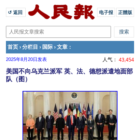
↺ 返回 
电子报
正體版
首页
分栏目
国际
文章
›
›
›
：
2025年8月20日
发表
人气：
43,454
美国不向乌克兰派军 英、法、德想派遣地面部
队（图）