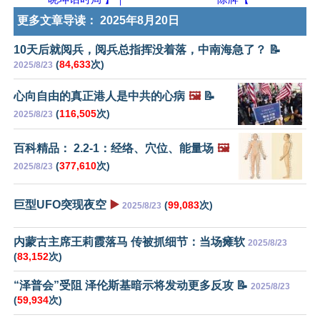
更多文章导读：
2025年8月20日
10天后就阅兵，阅兵总指挥没着落，中南海急了？ 📝
(
84,633
次)
2025/8/23
心向自由的真正港人是中共的心病
🖼️
📝
(
116,505
次)
2025/8/23
百科精品： 2.2-1：经络、穴位、能量场
🖼️
(
377,610
次)
2025/8/23
巨型UFO突现夜空
▶️
(
99,083
次)
2025/8/23
内蒙古主席王莉霞落马 传被抓细节：当场瘫软
2025/8/23
(
83,152
次)
“泽普会”受阻 泽伦斯基暗示将发动更多反攻 📝
2025/8/23
(
59,934
次)