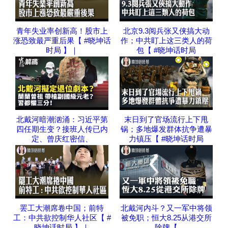
青年失业率创新高！股市上
北京9.3阅兵张又侠搞大动
涨恐致最严重后果【 #晓坤话
作；中共盯上这三类人的荷
时局 】｜
包【 #晓坤话时局
北戴河暗潮汹涌：习近平第
末日到了官场流行上下甩
四任期生变？接班人传已内
锅；多地爆发群体抗争遭暴
定、曾庆红密信、
力镇压【 #晓坤话时局
罢工大潮席卷中国；前特
北戴河内斗？又一军中将领
工：中共欲控制华人社区【 #
被免职；恒大8.25从港交所
晓坤话时局 】｜
除牌【