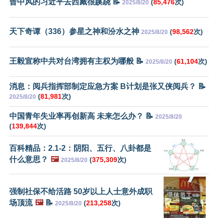
曾中风的习近平去西藏很蹊跷 📝
(
85,476
次)
2025/8/20
天下奇谭（336）参星之神和汾水之神
(
98,562
次)
2025/8/20
王毅宣称中共对台湾拥有主权为哪般 📝
(
61,104
次)
2025/8/20
消息：阅兵指挥部制定应急方案 B计划是张又侠阅兵？ 📝
(
81,981
次)
2025/8/20
中国青年失业率再创新高 未来怎么办？ 📝
2025/8/20
(
139,844
次)
百科精品：2.1-2：阴阳、五行、八卦都是
什么意思？
🖼️
(
375,309
次)
2025/8/20
强制社保不给活路 50岁以上人士意外成职
场顶流
🖼️
📝
(
213,258
次)
2025/8/20