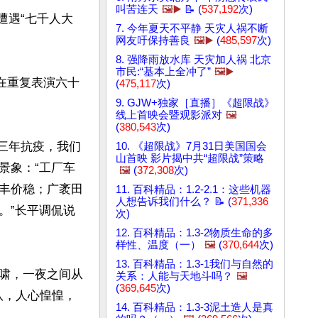
叫苦连天
🖼️▶️
📝 (
537,192
次)
遭遇“七千人大
7. 今年夏天不平静 天灾人祸不断
网友吁保持善良
🖼️▶️
(
485,597
次)
8. 强降雨放水库 天灾加人祸 北京
市民:“基本上全冲了”
🖼️▶️
在重复表演六十
(
475,117
次)
9. GJW+独家［直播］《超限战》
线上首映会暨观影派对
🖼️
(
380,543
次)
”《三年抗疫，我们
10. 《超限战》7月31日美国国会
山首映 影片揭中共“超限战”策略
景象：“工厂车
🖼️
(
372,308
次)
丰价稳；广袤田
11. 百科精品：1.2-2.1：这些机器
人想告诉我们什么？ 📝 (
371,336
”长平调侃说 
次)
12. 百科精品：1.3-2物质生命的多
样性、温度（一）
🖼️
(
370,644
次)
13. 百科精品：1.3-1我们与自然的
啸，一夜之间从
关系：人能与天地斗吗？
🖼️
(
369,645
次)
队，人心惶惶，
14. 百科精品：1.3-3泥土造人是真