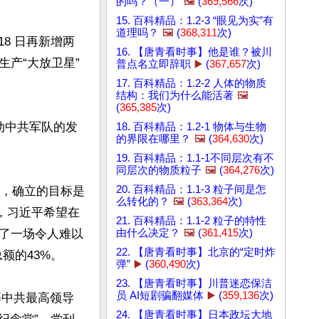
的吗？（一）
🖼️
(
369,566
次)
15. 百科精品：1.2-3 “眼见为实”有
道理吗？
🖼️
(
368,311
次)
18 日再新增两
16. 【唐青看时事】他是谁？被川
产“大放卫星”
普点名立即辞职
▶️
(
367,657
次)
17. 百科精品：1.2-2 人体的物质
结构：我们为什么能活著
🖼️
(
365,385
次)
动中共军队的发
18. 百科精品：1.2-1 物体与生物
的界限在哪里？
🖼️
(
364,630
次)
19. 百科精品：1.1-1不同层次有不
同层次的物质粒子
🖼️
(
364,276
次)
20. 百科精品：1.1-3 粒子间是怎
库，确立的目标是
么转化的？
🖼️
(
363,364
次)
此，习近平希望在
21. 百科精品：1.1-2 粒子的特性
由什么决定？
🖼️
(
361,415
次)
了一场令人难以
22. 【唐青看时事】北京的“定时炸
的43%。

弹”
▶️
(
360,490
次)
23. 【唐青看时事】川普迷恋保洁
员 AI短剧骗翻媒体
▶️
(
359,136
次)
等中共最高领导
24. 【唐青看时事】日本政坛大地