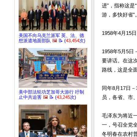
进”，指称这是
游，多快好省”
1958年4月
美国不向乌克兰派军 英、法、德
想派遣地面部队
🖼️
📝 (
43,454
次)
1958年5月
要讲话。在这
路线，这是全面
同年8月17日
美中部法轮功芝加哥大游行 吁制
员，各省、市
止中共迫害
🖼️
📝 (
43,245
次)
毛泽东为将近
一，号召全党全
冬明春在农村普