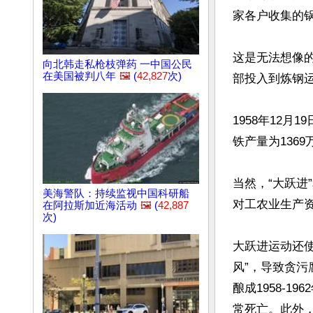
家各户收集的锅
这是无法想像
向北韩走私枪枝弹药 一中国公民
在美国被判八年
🖼️
(
42,827
次)
部投入到炼钢运
1958年12月
铁产量为1369
当然，“大跃
美海警队：持续监视中国科研船
对工农业生产
在阿拉斯加近海活动
🖼️
(
42,887
次)
大跃进运动还使
风”，导致贪
酿成1958-1
常死亡。此外，