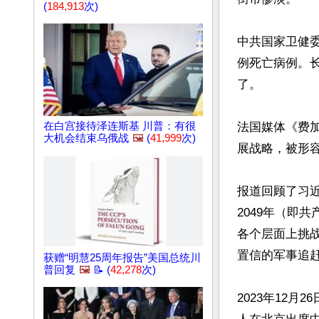
(
184,913
次)
中共国家卫健委当
例死亡病例。
了。

在白宫接待泽连斯基 川普：有很
法国媒体《费
大机会结束乌俄战
🖼️
(
41,999
次)
展战略，被形容
报道回顾了习近
2049年（即
各个层面上挑
置信的军事追赶
获赠“明慧25周年报告”美国总统川
普回复
🖼️
📝 (
42,278
次)
2023年12