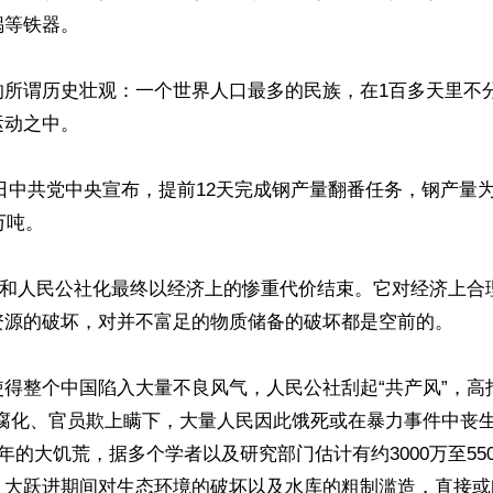
等铁器。

的所谓历史壮观：一个世界人口最多的民族，在1百多天里不
动之中。

19日中共党中央宣布，提前12天完成钢产量翻番任务，钢产量为1
万吨。

进”和人民公社化最终以经济上的惨重代价结束。它对经济上合
资源的破坏，对并不富足的物质储备的破坏都是空前的。

得整个中国陷入大量不良风气，人民公社刮起“共产风”，高
污腐化、官员欺上瞒下，大量人民因此饿死或在暴力事件中丧
962年的大饥荒，据多个学者以及研究部门估计有约3000万至5
大跃进期间对生态环境的破坏以及水库的粗制滥造，直接或间