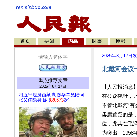
首页
要闻
内幕
时事
幽默
2025年8月17日
北戴河会议
重点推荐文章
2025年8月17日
【人民报消息
习近平现身西藏 胡春华罕见陪同
在公众视野，
张又侠隐身 📝 (
89,673
次)
不管北戴河“有
毋庸置疑的是
位，尤其在毛
为突出。195