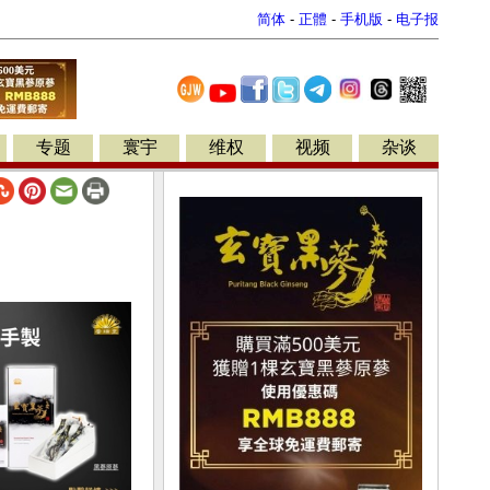
简体
-
正體
-
手机版
-
电子报
专题
寰宇
维权
视频
杂谈