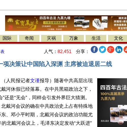
国际
奇闻
灾祸
万象
生活
文化
人气：
82,451
分享：
发表
一项决策让中国陷入深渊 主席被迫退居二线
】（人民报记者
文谨
报导）随著中共高层出现
北戴河休假已经落幕。在中共黑箱政治之下，
会”还是“无会”，同样会引发外界巨大猜测。
，北戴河会议的确在中共政治史上占有特殊地
泽东、邓小平时期，北戴河会议的政治功能尤
8年的北戴河会议上，毛泽东决定发动“大跃进”