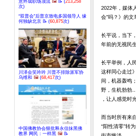
意外成职场顶流
🖼️
📝 (
213,258
次)
2022年，媒
“双普会”后普京致电多国领导人 缘
会”吗？》的文章
何独缺北京 📝 (
60,875
次)
长平说，当下
年前的无视民生
长平举例，人民日
这样同心走过
川泽会笑吟吟 川普不排除派军协
乌维和
🖼️
(
68,417
次)
间，机器轰鸣
野，生机勃勃…
，让人感觉时光
而当时所有来
“阳性清零”转
中国佛教协会狠批释永信抹黑佛
教界 网民：一样黑
🖼️
📝
街市惨淡。
