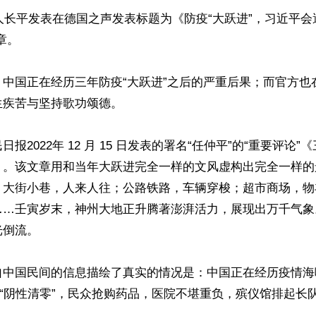
体人长平发表在德国之声发表标题为《防疫“大跃进”，习近平会
。

，中国正在经历三年防疫“大跃进”之后的严重后果；而官方也
疾苦与坚持歌功颂德。

报2022年 12 月 15 日发表的署名“任仲平”的“重要评论
》。该文章用和当年大跃进完全一样的文风虚构出完全一样的
；大街小巷，人来人往；公路铁路，车辆穿梭；超市商场，物
…壬寅岁末，神州大地正升腾著澎湃活力，展现出万千气象。
倒流。

自中国民间的信息描绘了真实的情况是：中国正在经历疫情海
为“阴性清零”，民众抢购药品，医院不堪重负，殡仪馆排起长