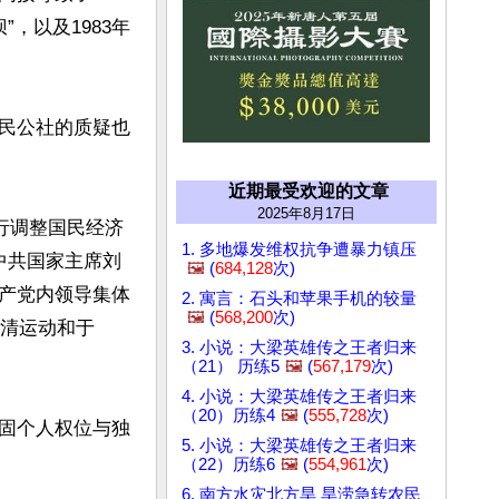
”，以及1983年
民公社的质疑也
近期最受欢迎的文章
2025年8月17日
行调整国民经济
1. 多地爆发维权抗争遭暴力镇压
任中共国家主席刘
🖼️
(
684,128
次)
产党内领导集体
2. 寓言：石头和苹果手机的较量
🖼️
(
568,200
次)
四清运动和于
3. 小说：大梁英雄传之王者归来
（21） 历练5
🖼️
(
567,179
次)
4. 小说：大梁英雄传之王者归来
（20）历练4
🖼️
(
555,728
次)
固个人权位与独
5. 小说：大梁英雄传之王者归来
（22）历练6
🖼️
(
554,961
次)
6. 南方水灾北方旱 旱涝急转农民