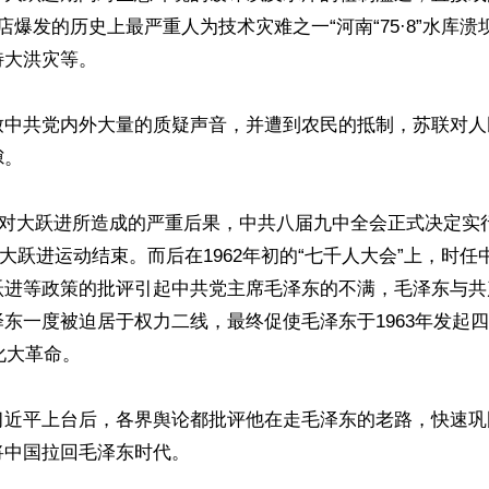
店爆发的历史上最严重人为技术灾难之一“河南“75·8”水库溃坝
大洪灾等。

致中共党内外大量的质疑声音，并遭到农民的抵制，苏联对人
。

，面对大跃进所造成的严重后果，中共八届九中全会正式决定实
，大跃进运动结束。而后在1962年初的“七千人大会”上，时
跃进等政策的批评引起中共党主席毛泽东的不满，毛泽东与共
东一度被迫居于权力二线，最终促使毛泽东于1963年发起
化大革命。

习近平上台后，各界舆论都批评他在走毛泽东的老路，快速巩
中国拉回毛泽东时代。
