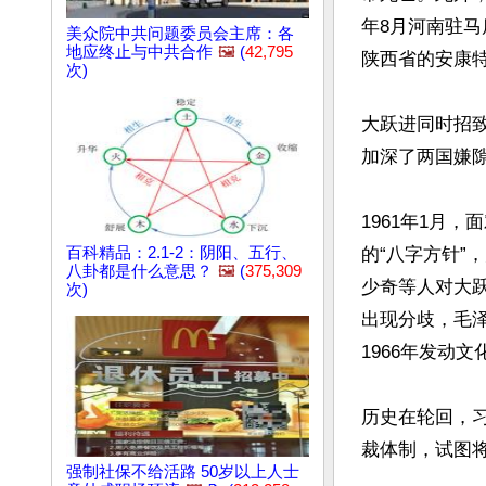
年8月河南驻马
美众院中共问题委员会主席：各
地应终止与中共合作
🖼️
(
42,795
陕西省的安康特
次)
大跃进同时招
加深了两国嫌隙
1961年1月
百科精品：2.1-2：阴阳、五行、
的“八字方针”
八卦都是什么意思？
🖼️
(
375,309
少奇等人对大
次)
出现分歧，毛泽
1966年发动文
历史在轮回，
裁体制，试图将
强制社保不给活路 50岁以上人士