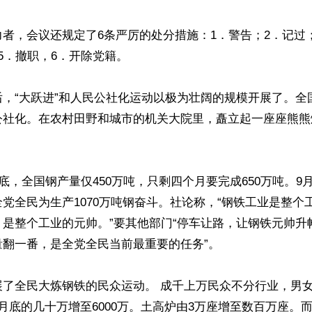
者，会议还规定了6条严厉的处分措施：1．警告；2．记过
5．撤职，6．开除党籍。

，“大跃进”和人民公社化运动以极为壮阔的规模开展了。全国
公社化。在农村田野和城市的机关大院里，矗立起一座座熊熊
月底，全国钢产量仅450万吨，只剩四个月要完成650万吨。9
党全民为生产1070万吨钢奋斗。社论称，“钢铁工业是整个
是整个工业的元帅。”要其他部门“停车让路，让钢铁元帅升帐
翻一番，是全党全民当前最重要的任务”。

展了全民大炼钢铁的民众运动。 成千上万民众不分行业，男
月底的几十万增至6000万。土高炉由3万座增至数百万座。