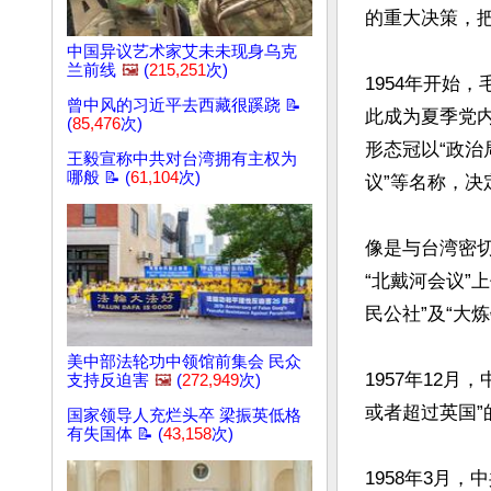
的重大决策，把
中国异议艺术家艾未未现身乌克
兰前线
🖼️
(
215,251
次)
1954年开始
曾中风的习近平去西藏很蹊跷 📝
此成为夏季党
(
85,476
次)
形态冠以“政治
王毅宣称中共对台湾拥有主权为
哪般 📝 (
61,104
次)
议”等名称，决
像是与台湾密切
“北戴河会议”
民公社”及“大炼
美中部法轮功中领馆前集会 民众
1957年12
支持反迫害
🖼️
(
272,949
次)
或者超过英国”
国家领导人充烂头卒 梁振英低格
有失国体 📝 (
43,158
次)
1958年3月