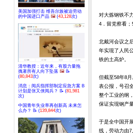
美国加强打击 维吾尔族被迫劳动
对大炼钢铁不力
的中国进口产品
🖼️
(
43,128
次)
4．留党察看；
北戴河会议之后
年实现了人民
铁的土高炉。

清华教授：近年来，有股力量拖
拽著所有人向下坠落
🖼️
📝
(
80,843
次)
但截至58年8
消息：阅兵指挥部制定应急方案 B
表公报，号召全
计划是张又侠阅兵？ 📝 (
81,981
整个工业的纲，
次)
保证实现钢产量
中国青年失业率再创新高 未来怎
么办？ 📝 (
139,844
次)
于是全中国开
线，劳动力由7