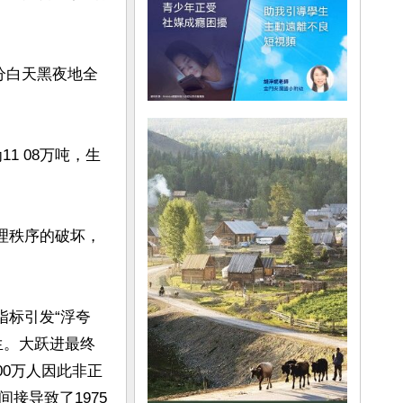
分白天黑夜地全
1 08万吨，生
理秩序的破坏，
指标引发“浮夸
生。大跃进最终
500万人因此非正
接导致了1975