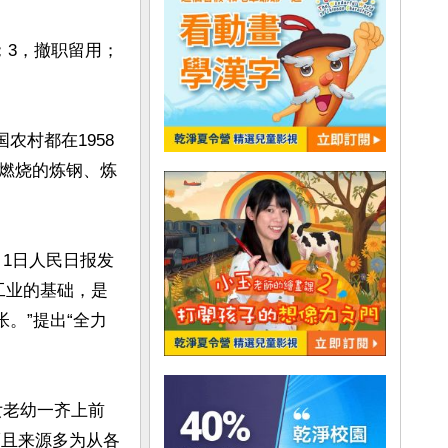
；3，撤职留用；
农村都在1958
燃烧的炼钢、炼
月1日人民日报发
工业的基础，是
。”提出“全力
女老幼一齐上前
而且来源多为从各