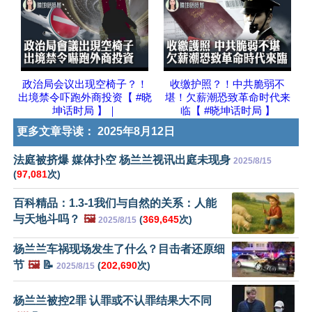
政治局会议出现空椅子？！
收缴护照？！中共脆弱不
出境禁令吓跑外商投资【 #晓
堪！欠薪潮恐致革命时代来
坤话时局 】｜
临【 #晓坤话时局 】
更多文章导读：
2025年8月12日
法庭被挤爆 媒体扑空 杨兰兰视讯出庭未现身
2025/8/15
(
97,081
次)
百科精品：1.3-1我们与自然的关系：人能
与天地斗吗？
🖼️
(
369,645
次)
2025/8/15
杨兰兰车祸现场发生了什么？目击者还原细
节
🖼️
📝
(
202,690
次)
2025/8/15
杨兰兰被控2罪 认罪或不认罪结果大不同