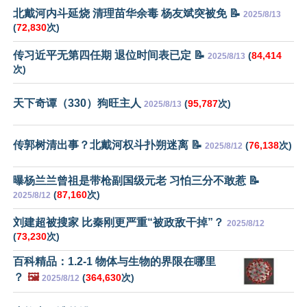
北戴河内斗延烧 清理苗华余毒 杨友斌突被免 📝
2025/8/13
(
72,830
次)
传习近平无第四任期 退位时间表已定 📝
(
84,414
2025/8/13
次)
天下奇谭（330）狗旺主人
(
95,787
次)
2025/8/13
传郭树清出事？北戴河权斗扑朔迷离 📝
(
76,138
次)
2025/8/12
曝杨兰兰曾祖是带枪副国级元老 习怕三分不敢惹 📝
(
87,160
次)
2025/8/12
刘建超被搜家 比秦刚更严重“被政敌干掉”？
2025/8/12
(
73,230
次)
百科精品：1.2-1 物体与生物的界限在哪里
？
🖼️
(
364,630
次)
2025/8/12