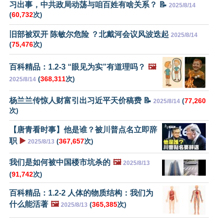
习出事，中共政局动荡与咱百姓有啥关系？ 📝
2025/8/14
(
60,732
次)
旧部被双开 陈敏尔危险 ？北戴河会议风波迭起
2025/8/14
(
75,476
次)
百科精品：1.2-3 “眼见为实”有道理吗？
🖼️
(
368,311
次)
2025/8/14
杨兰兰传惊人财富引出习近平天价稿费 📝
(
77,260
2025/8/14
次)
【唐青看时事】他是谁？被川普点名立即辞
职
▶️
(
367,657
次)
2025/8/13
我们是如何被中国楼市坑杀的
🖼️
2025/8/13
(
91,742
次)
百科精品：1.2-2 人体的物质结构：我们为
什么能活著
🖼️
(
365,385
次)
2025/8/13