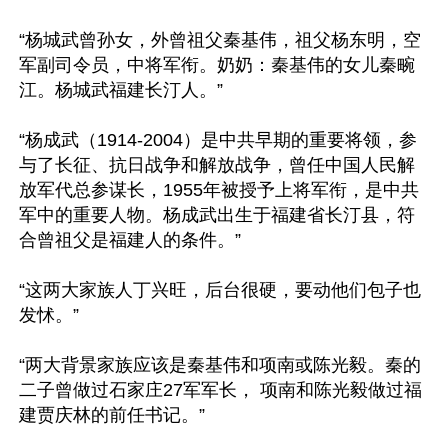
“杨城武曾孙女，外曾祖父秦基伟，祖父杨东明，空
军副司令员，中将军衔。奶奶：秦基伟的女儿秦畹
江。杨城武福建长汀人。”

“杨成武（1914-2004）是中共早期的重要将领，参
与了长征、抗日战争和解放战争，曾任中国人民解
放军代总参谋长，1955年被授予上将军衔，是中共
军中的重要人物。杨成武出生于福建省长汀县，符
合曾祖父是福建人的条件。”

“这两大家族人丁兴旺，后台很硬，要动他们包子也
发怵。”

“两大背景家族应该是秦基伟和项南或陈光毅。秦的
二子曾做过石家庄27军军长， 项南和陈光毅做过福
建贾庆林的前任书记。”
