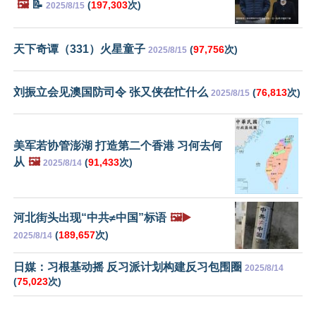
🖼️
📝
(
197,303
次)
2025/8/15
天下奇谭（331）火星童子
(
97,756
次)
2025/8/15
刘振立会见澳国防司令 张又侠在忙什么
(
76,813
次)
2025/8/15
美军若协管澎湖 打造第二个香港 习何去何
从
🖼️
(
91,433
次)
2025/8/14
河北街头出现“中共≠中国”标语
🖼️▶️
(
189,657
次)
2025/8/14
日媒：习根基动摇 反习派计划构建反习包围圈
2025/8/14
(
75,023
次)