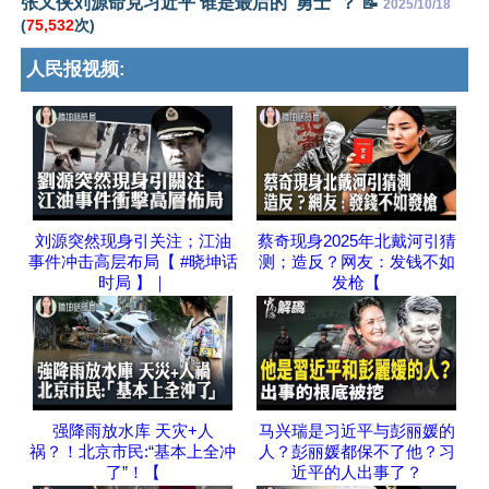
张又侠刘源命克习近平 谁是最后的“勇士”？ 📝
2025/10/18
(
75,532
次)
人民报视频:
刘源突然现身引关注；江油
蔡奇现身2025年北戴河引猜
事件冲击高层布局【 #晓坤话
测；造反？网友：发钱不如
时局 】｜
发枪【
强降雨放水库 天灾+人
马兴瑞是习近平与彭丽媛的
祸？！北京市民:“基本上全冲
人？彭丽媛都保不了他？习
了”！【
近平的人出事了？