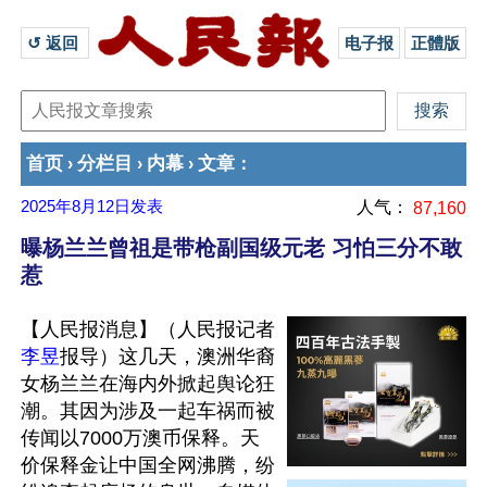
↺ 返回 
电子报
正體版
首页
分栏目
内幕
文章
›
›
›
：
2025年8月12日
发表
人气：
87,160
曝杨兰兰曾祖是带枪副国级元老 习怕三分不敢
惹
【人民报消息】（人民报记者
李昱
报导）这几天，澳洲华裔
女杨兰兰在海内外掀起舆论狂
潮。其因为涉及一起车祸而被
传闻以7000万澳币保释。天
价保释金让中国全网沸腾，纷