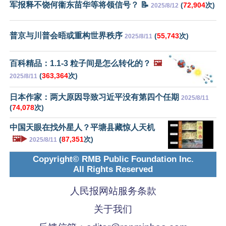
军报释不饶何衞东苗华等将领信号？ 📝
(
72,904
次)
2025/8/12
普京与川普会晤或重构世界秩序
(
55,743
次)
2025/8/11
百科精品：1.1-3 粒子间是怎么转化的？
🖼️
(
363,364
次)
2025/8/11
日本作家：两大原因导致习近平没有第四个任期
2025/8/11
(
74,078
次)
中国天眼在找外星人？平塘县藏惊人天机
🖼️▶️
(
87,351
次)
2025/8/11
Copyright© RMB Public Foundation Inc.
All Rights Reserved
人民报网站服务条款
关于我们