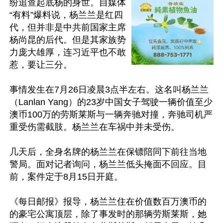
纷追查起底杨的身世。自媒体
“有料”爆料说，杨兰兰是红四
代，但并非是中共前国家主席
杨尚昆的后代。但是其家族势
力庞大雄厚，连习近平也不敢
惹，要让三分。

事情发生在7月26日凌晨3点半左右。这名叫杨兰兰
（Lanlan Yang）的23岁中国女子驾驶一辆价值至少
澳币100万的劳斯莱斯与一辆奔驰对撞，奔驰司机严
重受伤需截肢。杨兰兰在车祸中并未受伤。

几天后，全身名牌的杨兰兰在保镖陪同下前往当地
警局。面对记者询问，杨兰兰低头掩面不回应。目
前，案件定于8月15日开庭。

《每日邮报》报导，杨兰兰住在价值数百万澳币的
的豪宅公寓顶层，除了事发时的那辆劳斯莱斯，她