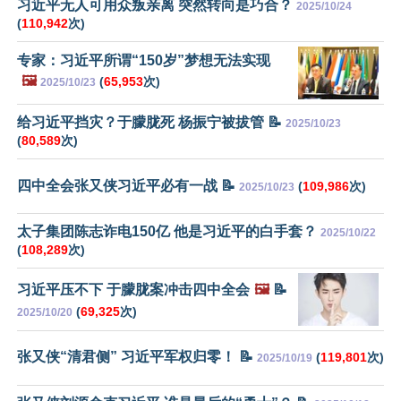
习近平无人可用众叛亲离 突然转向是巧合？
2025/10/24
(
110,942
次)
专家：习近平所谓“150岁”梦想无法实现
🖼️
(
65,953
次)
2025/10/23
给习近平挡灾？于朦胧死 杨振宁被拔管 📝
2025/10/23
(
80,589
次)
四中全会张又侠习近平必有一战 📝
(
109,986
次)
2025/10/23
太子集团陈志诈电150亿 他是习近平的白手套？
2025/10/22
(
108,289
次)
习近平压不下 于朦胧案冲击四中全会
🖼️
📝
(
69,325
次)
2025/10/20
张又侠“清君侧” 习近平军权归零！ 📝
(
119,801
次)
2025/10/19