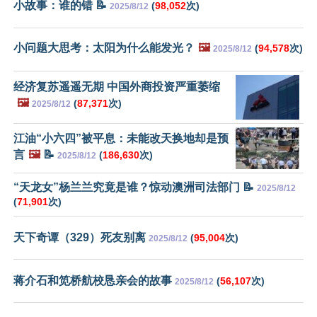
小故事：谁的错 📝
(
98,052
次)
2025/8/12
小问题大思考：太阳为什么能发光？
🖼️
(
94,578
次)
2025/8/12
经济复苏遥遥无期 中国外商投资严重萎缩
🖼️
(
87,371
次)
2025/8/12
江油“小六四”被平息：未能改天换地却是预
言
🖼️
📝
(
186,630
次)
2025/8/12
“天龙女”杨兰兰究竟是谁？惊动澳洲司法部门 📝
2025/8/12
(
71,901
次)
天下奇谭（329）死友别离
(
95,004
次)
2025/8/12
蒋介石和笕桥航校恳亲会的故事
(
56,107
次)
2025/8/12