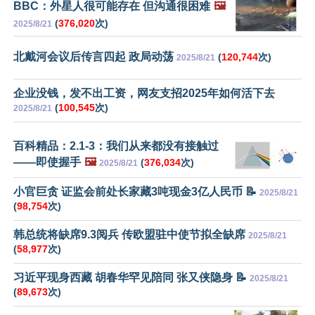
BBC：外星人很可能存在 但沟通很困难
🖼️
(
376,020
次)
2025/8/21
北戴河会议后传言四起 政局动荡
(
120,744
次)
2025/8/21
企业没钱，发不出工资，网友支招2025年如何活下去
(
100,545
次)
2025/8/21
百科精品：2.1-3：我们从来都没有接触过
——即使握手
🖼️
(
376,034
次)
2025/8/21
小官巨贪 证监会前处长家藏3吨现金3亿人民币 📝
2025/8/21
(
98,754
次)
韩总统将缺席9.3阅兵 传欧盟驻中使节拟全缺席
2025/8/21
(
58,977
次)
习近平现身西藏 胡春华罕见陪同 张又侠隐身 📝
2025/8/21
(
89,673
次)