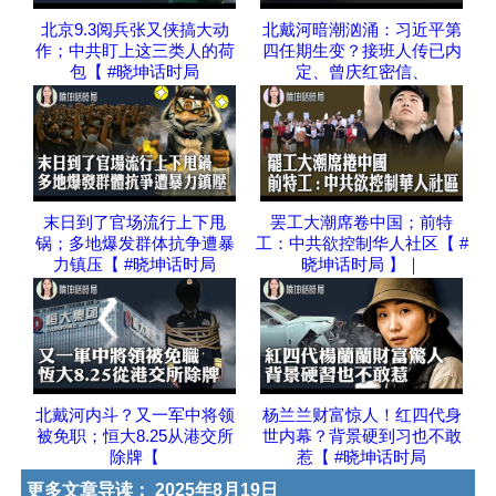
北京9.3阅兵张又侠搞大动
北戴河暗潮汹涌：习近平第
作；中共盯上这三类人的荷
四任期生变？接班人传已内
包【 #晓坤话时局
定、曾庆红密信、
末日到了官场流行上下甩
罢工大潮席卷中国；前特
锅；多地爆发群体抗争遭暴
工：中共欲控制华人社区【 #
力镇压【 #晓坤话时局
晓坤话时局 】｜
北戴河内斗？又一军中将领
杨兰兰财富惊人！红四代身
被免职；恒大8.25从港交所
世内幕？背景硬到习也不敢
除牌【
惹【 #晓坤话时局
更多文章导读：
2025年8月19日