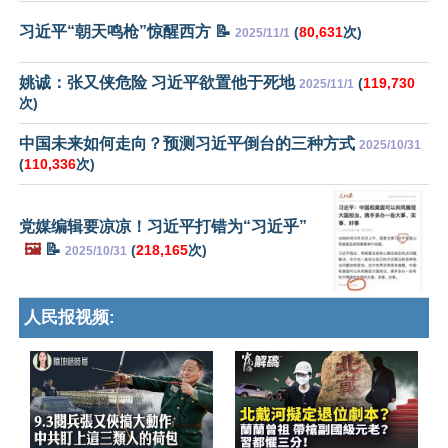
习近平“朝天鸣枪”惊醒西方 📝
(
80,631
次)
2025/11/1
姚诚：张又侠危险 习近平欲置他于死地
(
119,730
2025/11/1
次)
中国未来如何走向？预测习近平倒台的三种方式
2025/10/31
(
110,336
次)
党媒编辑要凉凉！习近平打错为“习近乎”
🖼️
📝
(
218,165
次)
2025/10/31
人民报视频: