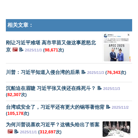
相关文章：
刚让习近平难堪 高市早苗又做这事惹怒北
京
🖼️
📝
(
98,671
次)
2025/11/3
川普：习近平知道入侵台湾的后果 📝
(
76,343
次)
2025/11/3
沉船迫在眉睫 习近平张又侠还在殊死斗？ 📝
2025/11/3
(
82,307
次)
台湾或安全了，习近平还有更大的锅等著他背 📝
2025/11/2
(
105,178
次)
为何川普说喜欢习近平？这镜头给出了答案
🖼️
📝
(
312,697
次)
2025/11/1