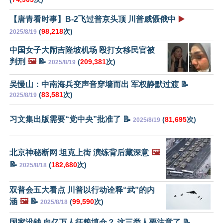
【唐青看时事】B-2飞过普京头顶 川普威慑俄中
▶️
(
98,218
次)
2025/8/19
中国女子大闹吉隆坡机场 殴打女移民官被
判刑
🖼️
📝
(
209,381
次)
2025/8/19
吴慢山：中南海兵变声音穿墙而出 军权静默过渡 📝
(
83,581
次)
2025/8/19
习文集出版需要“党中央”批准了 📝
(
81,695
次)
2025/8/19
北京神秘断网 坦克上街 演练背后藏深意
🖼️
📝
(
182,680
次)
2025/8/18
双普会五大看点 川普以行动诠释“武”的内
涵
🖼️
📝
(
99,590
次)
2025/8/18
国家没钱 向亿万人征粮填仓？ 这三类人要注意了 📝