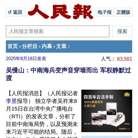
↺ 返回 
电子报
正體版
首页
分栏目
内幕
文章
›
›
›
：
2025年8月18日
发表
人气：
83,581
吴慢山：中南海兵变声音穿墙而出 军权静默过
渡
【人民报消息】（人民报记者
李昱
报导） 独立学者吴祚来8
月15日在台湾中央广播电台
（RTI）的发表文章，分析了
目前中南海局势，以及预测未
来习近平可能的结局。随后，