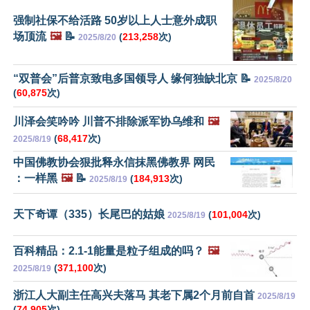
强制社保不给活路 50岁以上人士意外成职
场顶流
🖼️
📝
(
213,258
次)
2025/8/20
“双普会”后普京致电多国领导人 缘何独缺北京 📝
2025/8/20
(
60,875
次)
川泽会笑吟吟 川普不排除派军协乌维和
🖼️
(
68,417
次)
2025/8/19
中国佛教协会狠批释永信抹黑佛教界 网民
：一样黑
🖼️
📝
(
184,913
次)
2025/8/19
天下奇谭（335）长尾巴的姑娘
(
101,004
次)
2025/8/19
百科精品：2.1-1能量是粒子组成的吗？
🖼️
(
371,100
次)
2025/8/19
浙江人大副主任高兴夫落马 其老下属2个月前自首
2025/8/19
(
74,905
次)