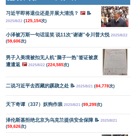
习近平即将退位还是开展大清洗？
🖼️
📝
(
125,154
次)
2025/8/22
小泽被万斯一句话逗笑 说11次“谢谢”令川普大悦
2025/8/22
(
59,606
次)
男子入美境被扣无人机“脑子一热”签证被废
遭遣返
🖼️
(
224,585
次)
2025/8/22
二说习近平去西藏的蹊跷之处 📝
(
84,778
次)
2025/8/21
天下奇谭（337）妖狗作祟
(
99,299
次)
2025/8/21
泽伦斯基拒绝北京为乌克兰提供安全保障 📝
2025/8/21
(
59,626
次)