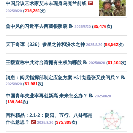
中国异议艺术家艾未未现身乌克兰前线
🖼️
(
215,251
次)
2025/8/20
曾中风的习近平去西藏很蹊跷 📝
(
85,476
次)
2025/8/20
天下奇谭（336）参星之神和汾水之神
(
98,562
次)
2025/8/20
王毅宣称中共对台湾拥有主权为哪般 📝
(
61,104
次)
2025/8/20
消息：阅兵指挥部制定应急方案 B计划是张又侠阅兵？ 📝
(
81,981
次)
2025/8/20
中国青年失业率再创新高 未来怎么办？ 📝
2025/8/20
(
139,844
次)
百科精品：2.1-2：阴阳、五行、八卦都是
什么意思？
🖼️
(
375,309
次)
2025/8/20