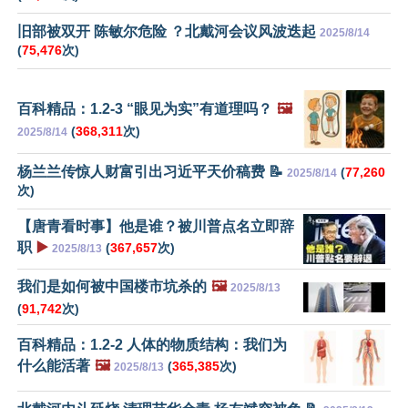
旧部被双开 陈敏尔危险 ？北戴河会议风波迭起
2025/8/14
(
75,476
次)
百科精品：1.2-3 “眼见为实”有道理吗？
🖼️
(
368,311
次)
2025/8/14
杨兰兰传惊人财富引出习近平天价稿费 📝
(
77,260
2025/8/14
次)
【唐青看时事】他是谁？被川普点名立即辞
职
▶️
(
367,657
次)
2025/8/13
我们是如何被中国楼市坑杀的
🖼️
2025/8/13
(
91,742
次)
百科精品：1.2-2 人体的物质结构：我们为
什么能活著
🖼️
(
365,385
次)
2025/8/13