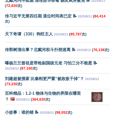
北戴河内斗延烧 清理苗华余毒 杨友斌突被免 📝
2025/8/13
(
72,830
次)
传习近平无第四任期 退位时间表已定 📝
(
84,414
2025/8/13
次)
天下奇谭（330）狗旺主人
(
95,787
次)
2025/8/13
传郭树清出事？北戴河权斗扑朔迷离 📝
(
76,138
次)
2025/8/12
曝杨兰兰曾祖是带枪副国级元老 习怕三分不敢惹 📝
(
87,160
次)
2025/8/12
刘建超被搜家 比秦刚更严重“被政敌干掉”？
2025/8/12
(
73,230
次)
百科精品：1.2-1 物体与生物的界限在哪里
？
🖼️
(
364,630
次)
2025/8/12
小故事：谁的错 📝
(
98,052
次)
2025/8/12