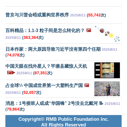
普京与川普会晤或重构世界秩序
(
55,743
次)
2025/8/11
百科精品：1.1-3 粒子间是怎么转化的？
🖼️
(
363,364
次)
2025/8/11
日本作家：两大原因导致习近平没有第四个任期
2025/8/11
(
74,078
次)
中国天眼在找外星人？平塘县藏惊人天机
🖼️▶️
(
87,351
次)
2025/8/11
占全球⅓ 中国成世界第一大塑料生产国
🖼️
(
52,057
次)
2025/8/11
消息：1号接班人或成“华国锋” 2号没去北戴河 📝
2025/8/11
(
79,864
次)
Copyright© RMB Public Foundation Inc.
All Rights Reserved