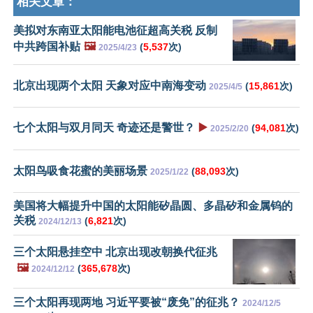
相关文章：
美拟对东南亚太阳能电池征超高关税 反制
中共跨国补贴
🖼️
(
5,537
次)
2025/4/23
北京出现两个太阳 天象对应中南海变动
(
15,861
次)
2025/4/5
七个太阳与双月同天 奇迹还是警世？
▶️
(
94,081
次)
2025/2/20
太阳鸟吸食花蜜的美丽场景
(
88,093
次)
2025/1/22
美国将大幅提升中国的太阳能矽晶圆、多晶矽和金属钨的
关税
(
6,821
次)
2024/12/13
三个太阳悬挂空中 北京出现改朝换代征兆
🖼️
(
365,678
次)
2024/12/12
三个太阳再现两地 习近平要被“废免”的征兆？
2024/12/5