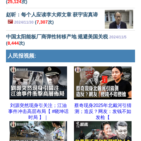
(
25,124
次)
赵昕：每个人应读李大师文章 获宇宙真谛
🖼️
(
7,307
次)
2024/11/30
中国太阳能板厂商弹性转移产地 规避美国关税
2024/11/5
(
8,444
次)
人民报视频:
刘源突然现身引关注；江油
蔡奇现身2025年北戴河引猜
事件冲击高层布局【 #晓坤话
测；造反？网友：发钱不如
时局 】｜
发枪【