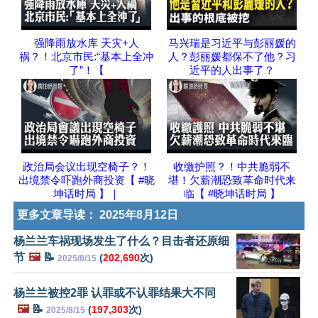
强降雨放水库 天灾+人
马兴瑞是习近平与彭丽媛的
祸？！北京市民:“基本上全冲
人？彭丽媛都保不了他？习
了”！【
近平的人出事了？
政治局会议出现空椅子？！
收缴护照？！中共脆弱不
出境禁令吓跑外商投资【 #晓
堪！欠薪潮恐致革命时代来
坤话时局 】｜
临【 #晓坤话时局 】
更多文章导读：
2025年8月12日
杨兰兰车祸现场发生了什么？目击者还原细
节
🖼️
📝
(
202,690
次)
2025/8/15
杨兰兰被控2罪 认罪或不认罪结果大不同
🖼️
📝
(
197,303
次)
2025/8/15