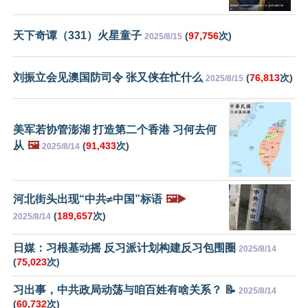
天下奇谭（331）火星童子
(
97,756
次)
2025/8/15
刘振立会见澳国防司令 张又侠在忙什么
(
76,813
次)
2025/8/15
美军若协管澎湖 打造第二个香港 习何去何
从
🖼️
(
91,433
次)
2025/8/14
河北街头出现“中共≠中国”标语
🖼️▶️
(
189,657
次)
2025/8/14
日媒：习根基动摇 反习派计划构建反习包围圈
2025/8/14
(
75,023
次)
习出事，中共政局动荡与咱百姓有啥关系？ 📝
2025/8/14
(
60,732
次)