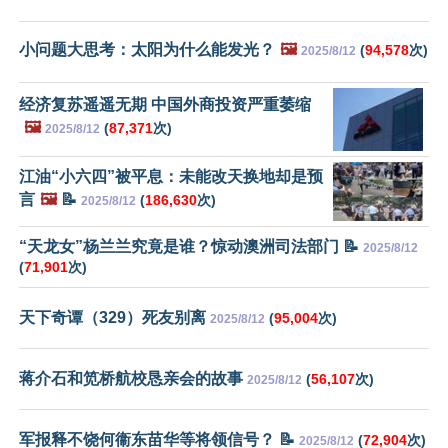
小问题大思考：太阳为什么能发光？
🖼️
(
94,578
次)
2025/8/12
经济复苏遥遥无期 中国外商投资严重萎缩
🖼️
(
87,371
次)
2025/8/12
江油“小六四”被平息：未能改天换地却是预
言
🖼️
📝
(
186,630
次)
2025/8/12
“天龙女”杨兰兰究竟是谁？惊动澳洲司法部门 📝
2025/8/12
(
71,901
次)
天下奇谭（329）死友别离
(
95,004
次)
2025/8/12
蒋介石和笕桥航校恳亲会的故事
(
56,107
次)
2025/8/12
军报释不饶何衞东苗华等将领信号？ 📝
(
72,904
次)
2025/8/12