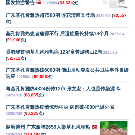
国发旅游警告
🖼️
(
34,334
次)
2025/8/8
广东基孔肯雅热超7500例 连花清瘟又登场
(
93,557
2025/8/5
次)
基孔肯雅热患者痛得不行 后遗症最长持续18个月
2025/8/4
(
91,046
次)
香港现首例基孔肯雅热病 12岁童曾游佛山2周
2025/8/2
(
92,712
次)
广东基孔肯雅热破6000例 佛山启动突发公共卫生事件Ⅲ级
响应
(
90,656
次)
2025/8/1
粤基孔肯雅热4824例传12市 张文宏：人也是传染源 📝
(
88,865
次)
2025/7/28
广东基孔肯雅热疫情惊动中央 病例破4000已溢外省
(
90,335
次)
2025/7/26
越演越烈 广东激增2659人染基孔肯雅热
🖼️
(
114,494
次)
2025/7/24