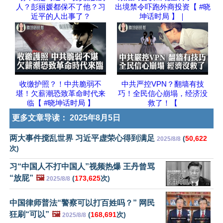
人？彭丽媛都保不了他？习
出境禁令吓跑外商投资【 #晓
近平的人出事了？
坤话时局 】｜
收缴护照？！中共脆弱不
中共严控VPN？翻墙有技
堪！欠薪潮恐致革命时代来
巧！全民信心崩塌，经济没
临【 #晓坤话时局 】
救了！【
更多文章导读：
2025年8月5日
两大事件搅乱世界 习近平虚荣心得到满足
(
50,622
2025/8/8
次)
习“中国人不打中国人”视频热爆 王丹曾骂
“放屁”
🖼️
(
173,625
次)
2025/8/8
中国律师普法“警察可以打百姓吗？” 网民
狂刷“可以”
🖼️
(
168,691
次)
2025/8/8