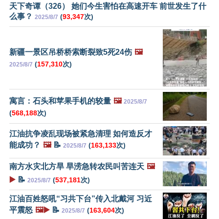
天下奇谭（326） 她们今生害怕在高速开车 前世发生了什
么事？
(
93,347
次)
2025/8/7
新疆一景区吊桥桥索断裂致5死24伤
🖼️
(
157,310
次)
2025/8/7
寓言：石头和苹果手机的较量
🖼️
2025/8/7
(
568,188
次)
江油抗争凌乱现场被紧急清理 如何造反才
能成功？
🖼️
📝
(
163,133
次)
2025/8/7
南方水灾北方旱 旱涝急转农民叫苦连天
🖼️
▶️
📝
(
537,181
次)
2025/8/7
江油百姓怒吼“习共下台”传入北戴河 习近
平震怒
🖼️▶️
📝
(
163,604
次)
2025/8/7