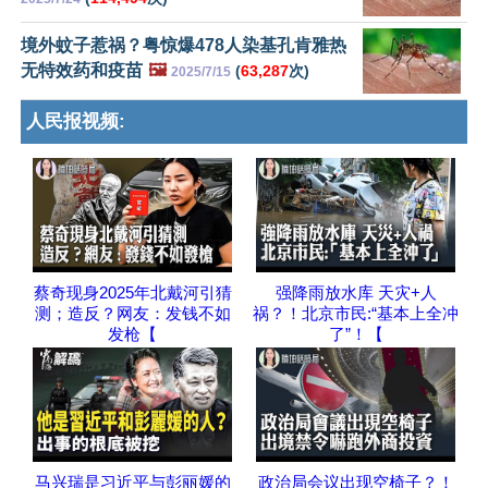
境外蚊子惹祸？粤惊爆478人染基孔肯雅热
无特效药和疫苗
🖼️
(
63,287
次)
2025/7/15
人民报视频:
蔡奇现身2025年北戴河引猜
强降雨放水库 天灾+人
测；造反？网友：发钱不如
祸？！北京市民:“基本上全冲
发枪【
了”！【
马兴瑞是习近平与彭丽媛的
政治局会议出现空椅子？！