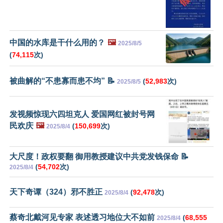
中国的水库是干什么用的？
🖼️
2025/8/5
(
74,115
次)
被曲解的“不患寡而患不均” 📝
(
52,983
次)
2025/8/5
发视频惊现六四坦克人 爱国网红被封号网
民欢庆
🖼️
(
150,699
次)
2025/8/4
大尺度！政权要翻 御用教授建议中共党发钱保命 📝
(
54,702
次)
2025/8/4
天下奇谭（324）邪不胜正
(
92,478
次)
2025/8/4
蔡奇北戴河见专家 表述透习地位大不如前
(
68,555
2025/8/4