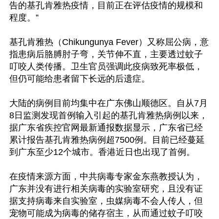
告的基孔肯雅热疫情，目前正在评估疫情的规模和
程度。”

基孔肯雅热（Chikungunya Fever）又称屈公病，意
指患病后胳膊肘子弯，关节伸不直，主要透过蚊子
叮咬人类传播。卫生官员强调此疫病致死率极低，
但仍可能给患者留下长远的后遗症。

大陆的病例目前均集中在广东佛山顺德区。自从7月
8日监测发现首例输入引起的基孔肯雅热病例以来，
据广东省疾控官网最新通报数据显示，广东省已经
累计报告基孔肯雅热病例超7500例。目前已经蔓延
到广东至少12个城市。香港近日也出现了首例。

在疫情来源方面，中共病毒专家金东燕教授认为，
广东并没有进行相关病毒的实验室研究，且没有证
据支持病毒来自实验室，虫媒病毒不会人传人，但
宠物可能成为病毒的储存宿主，从而通过蚊子叮咬