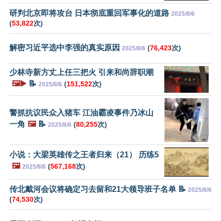
研判北京即将攻台 日本彻底重回军事化的道路
2025/8/6
(
53,822
次)
解密习近平选中李强的真实原因
(
76,423
次)
2025/8/6
少林寺新方丈上任三把火 引来和尚辞职潮
🖼️▶️
📝
(
151,522
次)
2025/8/6
警抓抗议民众入猪车 江油霸凌事件乃冰山
一角
🖼️
📝
(
80,255
次)
2025/8/6
小说：大梁英雄传之王者归来（21） 历练5
🖼️
(
567,168
次)
2025/8/6
传北戴河会议将确定习去留和21大领导班子名单 📝
2025/8/6
(
74,530
次)