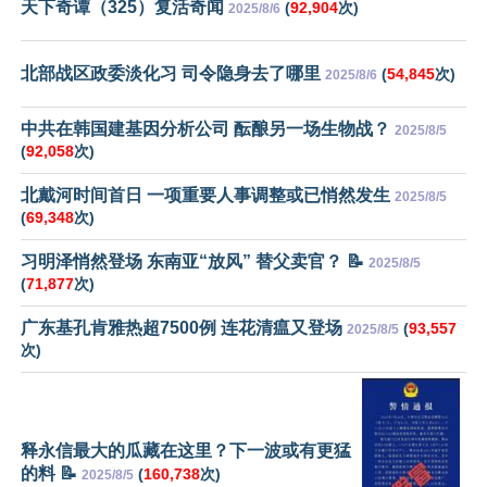
天下奇谭（325）复活奇闻
(
92,904
次)
2025/8/6
北部战区政委淡化习 司令隐身去了哪里
(
54,845
次)
2025/8/6
中共在韩国建基因分析公司 酝酿另一场生物战？
2025/8/5
(
92,058
次)
北戴河时间首日 一项重要人事调整或已悄然发生
2025/8/5
(
69,348
次)
习明泽悄然登场 东南亚“放风” 替父卖官？ 📝
2025/8/5
(
71,877
次)
广东基孔肯雅热超7500例 连花清瘟又登场
(
93,557
2025/8/5
次)
释永信最大的瓜藏在这里？下一波或有更猛
的料 📝
(
160,738
次)
2025/8/5