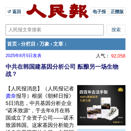
↺ 返回 
电子报
正體版
首页
分栏目
万象
文章
›
›
›
：
2025年8月5日
发表
人气：
92,058
中共在韩国建基因分析公司 酝酿另一场生物
战？
【人民报消息】（人民报记者
龚奈
报导）根据《朝鲜日报》
5日消息，中共基因分析企业
“诺禾致源”，于去年6月在韩
国成立了全资子公司——诺禾
致源韩国。这家基因分析能力