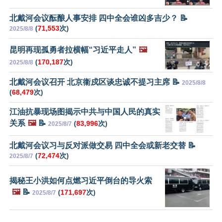
北戴河会议酝酿人事安排 四中全会谁凶多吉少？ 📝
(
71,553
次)
2025/8/8
昆明再现孤勇者拉横幅“习近平走人”
🖼️
(
170,187
次)
2025/8/8
北戴河会议召开 北京衞戍区谈忠诚不提习主席 📝
2025/8/8
(
68,479
次)
江油抗暴现场图揭示中共与中国人民的真实
关系
🖼️
📝
(
83,996
次)
2025/8/7
北戴河会议习与反对派做交易 四中全会或新老交替 📝
(
72,474
次)
2025/8/7
揭秘王小洪如何点燃习近平倒台的导火索
🖼️
📝
(
171,697
次)
2025/8/7