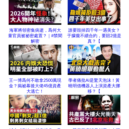
海軍將領密集病逝，爲何大
誰要毀掉四千年一遇美女？
量官員被祕密處置？｜#禁聞
于朦朧不續合約，要賠2億是
解密
真？【
王一博爲何不敢拿2500萬現
學者痛批AI是驚天泡沫！黃
金？揭祕幕後大佬45億資產
曉明借機器人上演資產大挪
大逃亡！
移？【