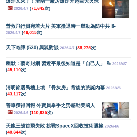
爆炸又來了！濟南一廠房爆炸升起巨大火球
🖼️
(
71,642
次)
2026/4/7
營救飛行員宛若大片 美軍撤退時一舉動為防中共 📝
(
46,015
次)
2026/4/7
天下奇譚 (530) 與狐對談
(
38,275
次)
2026/4/7
幽默：蔡奇封網 習近平最後知道是「自己人」 📝
2026/4/7
(
45,110
次)
清明節居民樓上墳 「骨灰房」背後的荒誕內幕
2026/4/6
(
43,117
次)
善舉獲得回報 外賣員舉手之勞感動美國人
🖼️
(
110,835
次)
2026/4/6
天龍三號首飛失敗 挑戰SpaceX回收技術遇挫
2026/4/6
(
40,644
次)