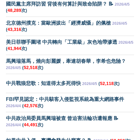
國民黨主席拜訪習 背後有何算計與致命陷阱？ 📝
2026/4/5
(
48,289
次)
北京德州撲克：當歐洲拔出「經濟威懾」的佩槍
2026/4/5
(
43,316
次)
美日菲聯手圍堵 中共轉向「工業級」灰色地帶滲透
2026/4/5
(
41,944
次)
馬興瑞落馬，燒向彭麗媛，牽連胡春華，李希也危險？
(
52,518
次)
2026/4/5
中共戰狼悲歌：知道得太多死得快
(
52,118
次)
2026/4/5
FBI罕見認定：中共駭客入侵監視系統為重大網路事件
(
42,576
次)
2026/4/4
中共政治局委員馬興瑞被查 曾迫害法輪功遭報應 📝
(
44,491
次)
2026/4/4