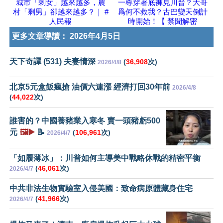
城市「剩女」越來越多，農
一尊穿著底褲見川普？大哥
村「剩男」卻越來越多？｜ #
爲何不救我？古巴變天倒計
人民報
時開始！【 禁聞解密
更多文章導讀：
2026年4月5日
天下奇譚 (531) 夫妻情深
(
36,908
次)
2026/4/8
北京5元盒飯瘋搶 油價六連漲 經濟打回30年前
2026/4/8
(
44,022
次)
誰害的？中國養豬業入寒冬 賣一頭豬虧500
元
🖼️▶️
📝
(
106,961
次)
2026/4/7
「如履薄冰」：川普如何主導美中戰略休戰的精密平衡
(
46,061
次)
2026/4/7
中共非法生物實驗室入侵美國：致命病原體藏身住宅
(
41,966
次)
2026/4/7