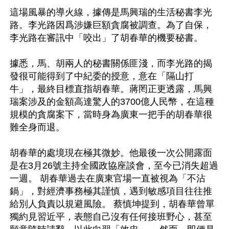
這場風暴的導火線，據傳是馬興瑞的生活秘書李光
路。李光路因爲涉嫌巨額貪腐被調查。為了自保，
李光路在審訊中「咬出」了胡春華的機要秘書。

據悉，馬、胡兩人的秘書關係匪淺，而李光路的揭
發很可能得到了中紀委的授意，意在「隔山打
牛」，最終目標直指胡春華。蔣罔正更透露，馬興
瑞案涉及的金額高達驚人的3700億人民幣，在這種
規模的貪腐案下，當時身為廣東一把手的胡春華很
難全身而退。

胡春華的處境現在極其微妙。他最後一次公開露面
是在3月26號主持全國政協座談會，至今已消失超過
一週。 胡春華過去在廣東官場一直被視為「不沾
鍋」，對經濟事務極其謹慎，遇到敏感項目往往推
給別人負責以規避風險。 蔡慎坤提到，胡春華曾單
獨約見習近平，表態自己沒有任何接班野心，甚至