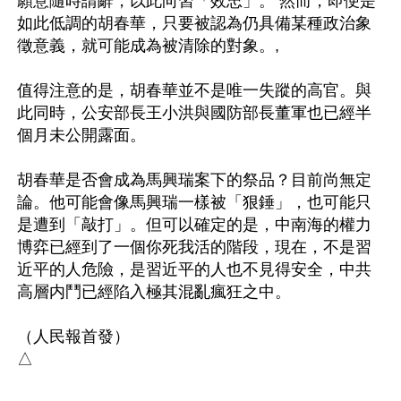
願意隨時請辭，以此向習「效忠」。 然而，即便是
如此低調的胡春華，只要被認為仍具備某種政治象
徵意義，就可能成為被清除的對象。,

值得注意的是，胡春華並不是唯一失蹤的高官。與
此同時，公安部長王小洪與國防部長董軍也已經半
個月未公開露面。

胡春華是否會成為馬興瑞案下的祭品？目前尚無定
論。他可能會像馬興瑞一樣被「狠錘」，也可能只
是遭到「敲打」。但可以確定的是，中南海的權力
博弈已經到了一個你死我活的階段，現在，不是習
近平的人危險，是習近平的人也不見得安全，中共
高層内鬥已經陷入極其混亂瘋狂之中。

（人民報首發）
