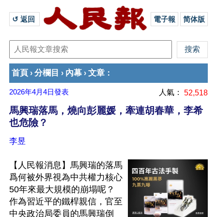
↺ 返回 
電子報
简体版
首頁
分欄目
內幕
文章
›
›
›
：
2026年4月4日
發表
人氣：
52,518
馬興瑞落馬，燒向彭麗媛，牽連胡春華，李希
也危險？
李昱
【人民報消息】馬興瑞的落馬
爲何被外界視為中共權力核心
50年來最大規模的崩塌呢？
作為習近平的鐵桿親信，官至
中央政治局委員的馬興瑞倒