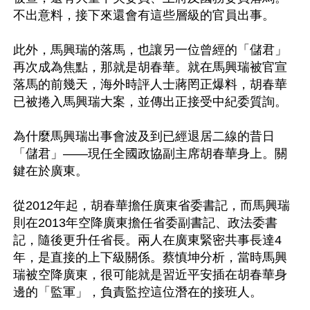
不出意料，接下來還會有這些層級的官員出事。

此外，馬興瑞的落馬，也讓另一位曾經的「儲君」
再次成為焦點，那就是胡春華。就在馬興瑞被官宣
落馬的前幾天，海外時評人士蔣罔正爆料，胡春華
已被捲入馬興瑞大案，並傳出正接受中紀委質詢。 

為什麼馬興瑞出事會波及到已經退居二線的昔日
「儲君」——現任全國政協副主席胡春華身上。關
鍵在於廣東。

從2012年起，胡春華擔任廣東省委書記，而馬興瑞
則在2013年空降廣東擔任省委副書記、政法委書
記，隨後更升任省長。兩人在廣東緊密共事長達4
年，是直接的上下級關係。蔡慎坤分析，當時馬興
瑞被空降廣東，很可能就是習近平安插在胡春華身
邊的「監軍」，負責監控這位潛在的接班人。
