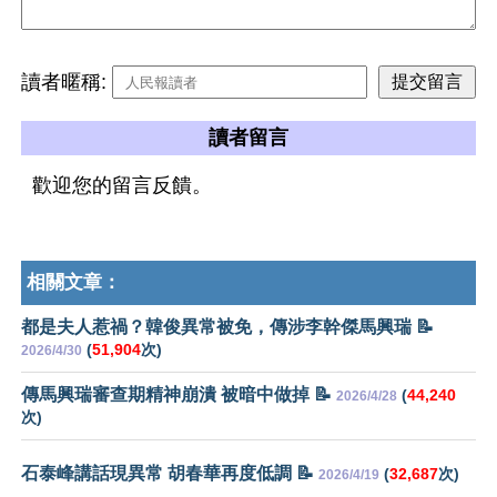
讀者暱稱:
讀者留言
歡迎您的留言反饋。
相關文章：
都是夫人惹禍？韓俊異常被免，傳涉李幹傑馬興瑞 📝
(
51,904
次)
2026/4/30
傳馬興瑞審查期精神崩潰 被暗中做掉 📝
(
44,240
2026/4/28
次)
石泰峰講話現異常 胡春華再度低調 📝
(
32,687
次)
2026/4/19