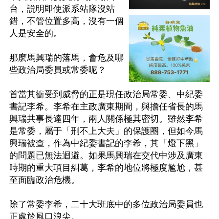
台，説明即使派系站隊沒站
錯，不管位置多高，沒有一個
人是安全的。

那麽馬興瑞的落馬，會危及哪
些政治局委員或常委呢？

首當其衝受到威脅的正是現任政治局常委、中紀委
書記李希。李希在主政廣東期間，與擔任省長的馬
興瑞共事長達四年，兩人關係極其密切。雖然李希
是常委，屬于「刑不上大夫」的保護圈，但如今馬
興瑞被查，作為中紀委書記的李希，其「燈下黑」
的問題已無法迴避。如果馬興瑞在交代中涉及廣東
時期的重大項目糾葛，李希的地位將極度尷尬，甚
至面臨政治危機。

除了常委李希，二十大班底中的多位政治局委員也
正處於風口浪尖。
