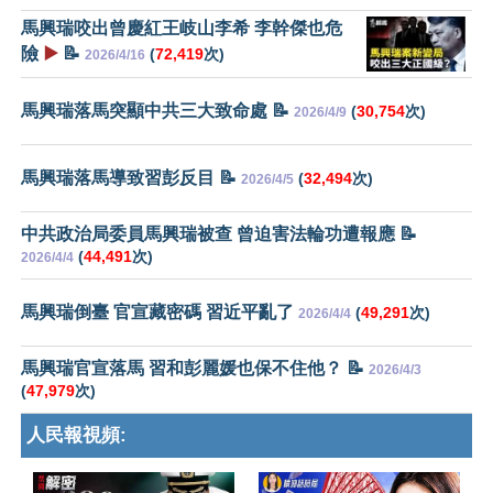
馬興瑞咬出曾慶紅王岐山李希 李幹傑也危
險
▶️
📝
(
72,419
次)
2026/4/16
馬興瑞落馬突顯中共三大致命處 📝
(
30,754
次)
2026/4/9
馬興瑞落馬導致習彭反目 📝
(
32,494
次)
2026/4/5
中共政治局委員馬興瑞被查 曾迫害法輪功遭報應 📝
(
44,491
次)
2026/4/4
馬興瑞倒臺 官宣藏密碼 習近平亂了
(
49,291
次)
2026/4/4
馬興瑞官宣落馬 習和彭麗媛也保不住他？ 📝
2026/4/3
(
47,979
次)
人民報視頻: