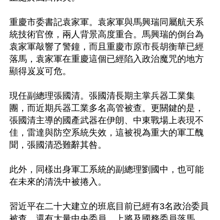
重慶市委書記袁家軍。袁家軍與馬興瑞同屬航天系
統技術官僚，兩人背景高度重合。馬興瑞的倒台為
袁家軍敲響了警鐘，而且重慶市原市長胡衡華已經
落馬，袁家軍在重慶這個已經陷入政治魔咒的地方
顯得岌岌可危。

現任副總理張國清。張國清長期主掌兵器工業集
團，而近期兵器工業多名高管被查。更關鍵的是，
張國清主導的國產武器在伊朗、中東戰場上表現不
佳，雷達與防空系統失效，這被視為重大的軍工醜
聞，張國清恐難辭其咎。

此外，同樣出身軍工系統的副總理劉國中，也可能
在未來的清洗中被捲入。

習近平在二十大建立的班底目前已經有3名政治委員
被查，還有大量中央委員、上將及國務委員落馬。