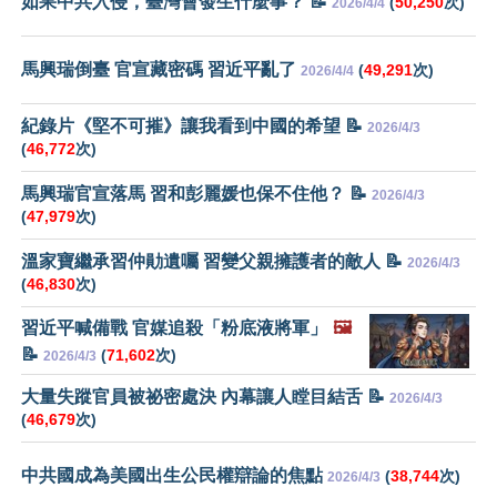
如果中共入侵，臺灣會發生什麼事？ 📝
(
50,250
次)
2026/4/4
馬興瑞倒臺 官宣藏密碼 習近平亂了
(
49,291
次)
2026/4/4
紀錄片《堅不可摧》讓我看到中國的希望 📝
2026/4/3
(
46,772
次)
馬興瑞官宣落馬 習和彭麗媛也保不住他？ 📝
2026/4/3
(
47,979
次)
溫家寶繼承習仲勛遺囑 習變父親擁護者的敵人 📝
2026/4/3
(
46,830
次)
習近平喊備戰 官媒追殺「粉底液將軍」
🖼️
📝
(
71,602
次)
2026/4/3
大量失蹤官員被祕密處決 內幕讓人瞠目結舌 📝
2026/4/3
(
46,679
次)
中共國成為美國出生公民權辯論的焦點
(
38,744
次)
2026/4/3