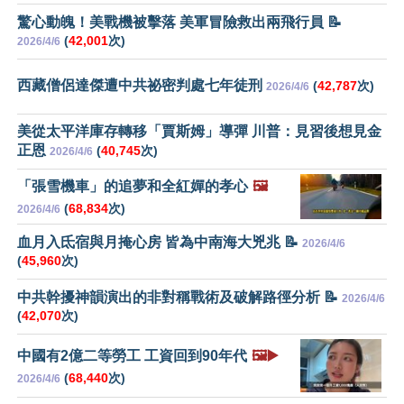
驚心動魄！美戰機被擊落 美軍冒險救出兩飛行員 📝
(
42,001
次)
2026/4/6
西藏僧侶達傑遭中共祕密判處七年徒刑
(
42,787
次)
2026/4/6
美從太平洋庫存轉移「賈斯姆」導彈 川普：見習後想見金
正恩
(
40,745
次)
2026/4/6
「張雪機車」的追夢和全紅嬋的孝心
🖼️
(
68,834
次)
2026/4/6
血月入氐宿與月掩心房 皆為中南海大兇兆 📝
2026/4/6
(
45,960
次)
中共幹擾神韻演出的非對稱戰術及破解路徑分析 📝
2026/4/6
(
42,070
次)
中國有2億二等勞工 工資回到90年代
🖼️▶️
(
68,440
次)
2026/4/6