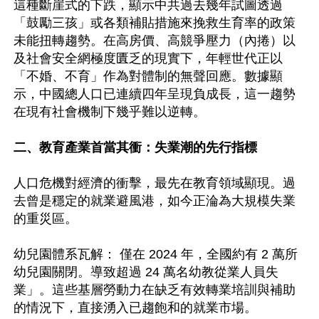
這種斷崖式的下跌，顯示中共過去幾年試圖透過
「鼓勵三孩」或各類補貼措施來挽救生育率的政策
未能扭轉趨勢。在高房價、高競爭壓力（內捲）以
及社會安全網極度匱乏的現實下，年輕世代正以
「不婚、不育」作為對體制的無聲回應。數據顯
示，中國總人口已連續四年呈現負成長，這一趨勢
在現有社會機制下幾乎難以逆轉。

二、教育產業首當其衝：失業潮的先行指標
人口危機對經濟的衝擊，最先在教育領域顯現。過
去曾是穩定的就業避風港，如今正淪為大規模失業
的重災區。   

幼兒園體系瓦解： 僅在 2024 年，全國約有 2 萬所
幼兒園關閉。導致超過 24 萬名幼教從業人員失
業」。這些基層勞動力在缺乏有效轉業培訓與補助
的情況下，直接湧入已趨飽和的就業市場。
