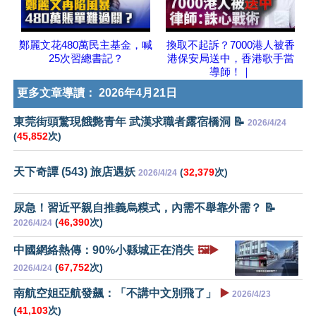
鄭麗文花480萬民主基金，喊
換取不起訴？7000港人被香
25次習總書記？
港保安局送中，香港歌手當
導師！｜
更多文章導讀：
2026年4月21日
東莞街頭驚現餓斃青年 武漢求職者露宿橋洞 📝
2026/4/24
(
45,852
次)
天下奇譚 (543) 旅店遇妖
(
32,379
次)
2026/4/24
尿急！習近平親自推義烏糢式，內需不舉靠外需？ 📝
(
46,390
次)
2026/4/24
中國網絡熱傳：90%小縣城正在消失
🖼️▶️
(
67,752
次)
2026/4/24
南航空姐亞航發飆：「不講中文別飛了」
▶️
2026/4/23
(
41,103
次)