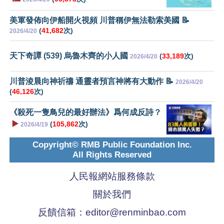
美軍發佈向伊船開火視頻 川普稱伊無法勒索美國 📝
(
41,682
次)
2026/4/20
天下奇譚 (539) 烏魯木齊的小人國
(
33,189
次)
2026/4/20
川普淩晨向神祈禱 通靈者預言神將有大動作 📝
2026/4/20
(
46,126
次)
《殺死一隻鳥兒的最好辦法》爲何成反詩？
▶️
(
105,862
次)
2026/4/19
Copyright© RMB Public Foundation Inc.
All Rights Reserved
人民報網站服務條款
關於我們
反饋信箱：
editor@renminbao.com