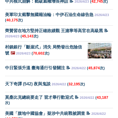
中共模式崩解：戳破威權增長神話 📝
(
42,745
次)
2026/4/23
美軍印太截擊無國籍油輪：中伊石油生命線告急
2026/4/23
(
40,175
次)
齊贊習在地方堅持正確政績觀 王滬寧等高官在高級黑 📝
(
45,143
次)
2026/4/23
村鎮銀行「斷崖式」消失 局勢發出危險信
號
🖼️
(
70,602
次)
2026/4/23
中日緊張升溫 臺海通行引發關注 📝
(
45,874
次)
2026/4/22
天下奇譚 (542) 夜與鬼談
(
32,195
次)
2026/4/22
莫桑比克總統要走了 習才舉行歡迎式 📝
(
43,187
2026/4/22
次)
美國「腹地中國協會」疑涉中共統戰被調查 📝
2026/4/22