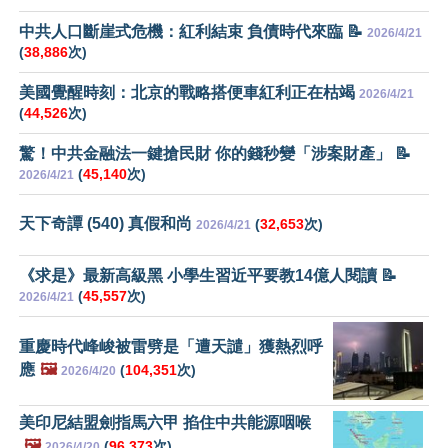
中共人口斷崖式危機：紅利結束 負債時代來臨 📝
2026/4/21
(
38,886
次)
美國覺醒時刻：北京的戰略搭便車紅利正在枯竭
2026/4/21
(
44,526
次)
驚！中共金融法一鍵搶民財 你的錢秒變「涉案財產」 📝
(
45,140
次)
2026/4/21
天下奇譚 (540) 真假和尚
(
32,653
次)
2026/4/21
《求是》最新高級黑 小學生習近平要教14億人閱讀 📝
(
45,557
次)
2026/4/21
重慶時代峰峻被雷劈是「遭天譴」獲熱烈呼
應
🖼️
(
104,351
次)
2026/4/20
美印尼結盟劍指馬六甲 掐住中共能源咽喉
🖼️
(
96,373
次)
2026/4/20