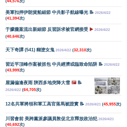
(
44,576
次)
美軍扣押伊朗貨船細節 中共影子航線曝光 📝
2026/4/22
(
41,394
次)
于朦朧案流出新細節 反習訴求被官網接受
▶️
2026/4/22
(
40,646
次)
天下奇譚 (541) 糊塗女鬼
(
32,310
次)
2026/4/22
習近平頂峰作案被抓包 中共經濟或臨致命陷阱 📝
2026/4/22
(
43,999
次)
屋漏偏逢夜雨 陝西多地突降大雪
🖼️
📝
(
64,705
次)
2026/4/22
12名共軍將領和軍工高官落馬被證實 📝
(
45,955
次)
2026/4/21
川習會前 美跨黨派參議員敦促北京釋放政治犯
2026/4/21
(
40,692
次)