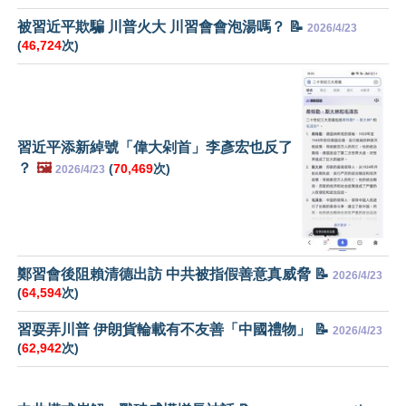
被習近平欺騙 川普火大 川習會會泡湯嗎？ 📝
2026/4/23
(
46,724
次)
習近平添新綽號「偉大剁首」李彥宏也反了
？
🖼️
(
70,469
次)
2026/4/23
鄭習會後阻賴清德出訪 中共被指假善意真威脅 📝
2026/4/23
(
64,594
次)
習耍弄川普 伊朗貨輪載有不友善「中國禮物」 📝
2026/4/23
(
62,942
次)