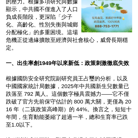
的壓力。根據多項研究與數據
顯示，中共國不僅進入了人口
負成長階段，更深陷「少子
化、高齡化、性別失衡與城鄉
分配極化」的多重困境。這場
危機正從邊緣擴散至經濟與社會核心，威脅長期穩
定。

一、出生率創1949年以來新低：政策刺激徹底失效
根據國防安全研究院副研究員王占璽的分析，以及
中國國家統計局數據，2025年中共國新生兒數量已
跌落至 792 萬人。這個數字極具震撼力——它不僅
跌破了官方先前保守估計的 800 萬大關，更僅為 20
16 年（二孩政策高峰期）的 44%。換言之，短短十
年間，生育動能萎縮了超過一半，總和生育率已跌
至1.0以下。  
