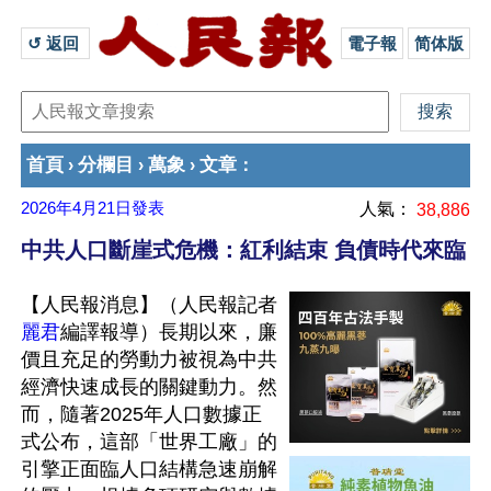
↺ 返回 
電子報
简体版
首頁
分欄目
萬象
文章
›
›
›
：
2026年4月21日
發表
人氣：
38,886
中共人口斷崖式危機：紅利結束 負債時代來臨
【人民報消息】（人民報記者
麗君
編譯報導）長期以來，廉
價且充足的勞動力被視為中共
經濟快速成長的關鍵動力。然
而，隨著2025年人口數據正
式公布，這部「世界工廠」的
引擎正面臨人口結構急速崩解