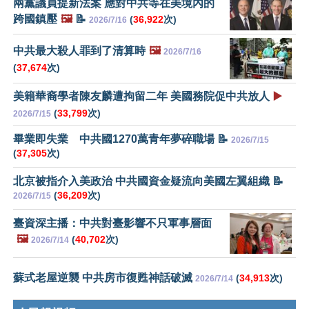
兩黨議員提新法案 應對中共等在美境內的
跨國鎮壓
🖼️
📝
(
36,922
次)
2026/7/16
中共最大殺人罪到了清算時
🖼️
2026/7/16
(
37,674
次)
美籍華裔學者陳友麟遭拘留二年 美國務院促中共放人
▶️
(
33,799
次)
2026/7/15
畢業即失業 中共國1270萬青年夢碎職場 📝
2026/7/15
(
37,305
次)
北京被指介入美政治 中共國資金疑流向美國左翼組織 📝
(
36,209
次)
2026/7/15
臺資深主播：中共對臺影響不只軍事層面
🖼️
(
40,702
次)
2026/7/14
蘇式老屋逆襲 中共房市復甦神話破滅
(
34,913
次)
2026/7/14