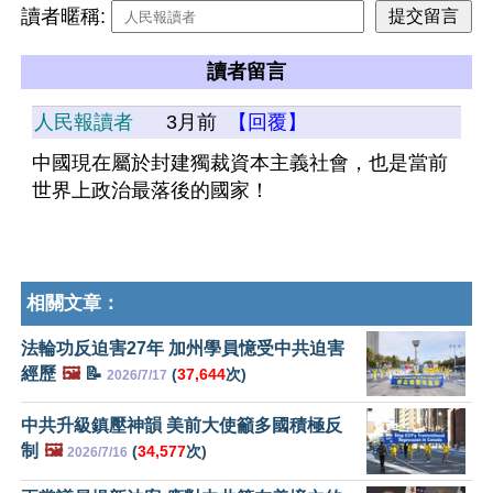
讀者暱稱:
讀者留言
人民報讀者
3月前
【回覆】
中國現在屬於封建獨裁資本主義社會，也是當前
世界上政治最落後的國家！
相關文章：
法輪功反迫害27年 加州學員憶受中共迫害
經歷
🖼️
📝
(
37,644
次)
2026/7/17
中共升級鎮壓神韻 美前大使籲多國積極反
制
🖼️
(
34,577
次)
2026/7/16