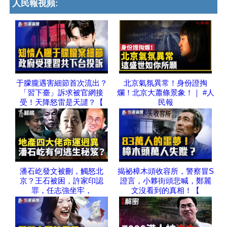
人民報視頻:
于朦朧遇害細節首次流出？
北京氣氛異常！身份證掏
「習下臺」訴求被官網接
爛！北京大蕭條景象！｜ #人
受！天降怒雷是天譴？【
民報
潘石屹發文被刪，觸怒北
揭祕樟木頭收容所，警察冒S
京？王石被困，許家印認
證言，小夥街頭悲喊，鄭麗
罪，任志強坐牢，
文沒看到的真相！【