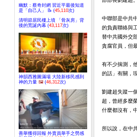
部部長劉建超。
幽默：蔡奇封網 習近平最後知道
是「自己人」 📝 (
45,110
次)
中聯部是中共
清明節居民樓上墳 「骨灰房」背
後的荒誕內幕 (
43,117
次)
的負責聯絡與
替中共國外交
貪腐官員，但
有不少揣測，
的話」有關，現
神韻西雅圖滿場 大陸新移民感到
神的力量
🖼️
(
46,312
次)
劉建超失蹤一
超，曾經多麼
什麼都沒有，中
所以說，在中
善舉獲得回報 外賣員舉手之勞感