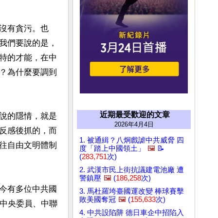
沒有貪污。也
我們要說的是，
特的才能，在中
？為什麼要調到
近期最受歡迎的文章
說的隱情，就是
2026年4月4日
反感後抓的，而
1. 被通緝？八炯戲謔中共威脅 四
往自由文明體制
度「踏上中國領土」
🖼️
📝
(
283,751
次)
2. 武漢市民上街抗議建電池廠 遭
警鎮壓
🖼️
(
186,258
次)
今有多位中共國
3. 馬杜羅垮臺國運改變 棒球賽擊
敗美國奪冠
🖼️
(
155,633
次)
屆中央委員、中聯
4. 中共設陷阱 德日車企中招陷入