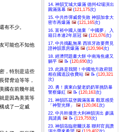
14. 神韻艾城大爆滿 德州42場演出
圓滿落幕
🖼️
(
121,175
次)
15. 中共炸彈威脅失敗 神韻加拿大
密市再爆滿
🖼️
(
121,165
次)
還有不少。

16. 富裕中國人拋棄「中國夢」 入
籍日本連2年居冠
🖼️
(
121,076
次)
17. 中共搗亂無果 西班牙政要齊見
友可能也不知他
證神韻票房爆滿
🖼️
(
120,984
次)
18. 經濟問題畫大餅 中南海焦慮又
躺平
🖼️
📝 (
120,690
次)
19. 此路是我開！中國地方政府競
密，特別是這些
相在國道設收費站
🖼️
📝 (
120,321
次)
長臂脅迫等等，
20. 勇！廣東白髮老奶奶單挑防暴
美國在前幾年就
警察爆紅
🖼️
📝 (
120,163
次)
就是因為美英等
21. 神韻匹茲堡圓滿落幕 觀眾感受
「神聖光輝」
🖼️
(
120,061
次)
構成了一定威
22. 中共幹擾意大利神韻演出 參議
員譴責
🖼️
📝 (
119,759
次)
23. 神韻蒞臨密爾沃基 聯邦官員讚
演出帶來希望
🖼️
(
119,402
次)