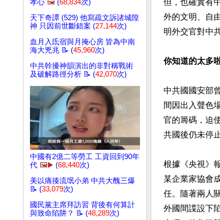
但，也確實有
孝心
🖼️
(
68,834
次)
外的文明、自
天下奇譚 (529) 他寫疏文訴諸城隍
神 只因前世斷錯案 (
27,144
次)
明外交官對中共
血月入氐宿與月掩心房 皆為中南
海大兇兆 📝 (
45,960
次)
你知道的太多
中共幹擾神韻演出的非對稱戰術
及破解路徑分析 📝 (
42,070
次)
中共國國安部
間因出入聲色
官的籌碼，迫
共國後仍未停止
中國有2億二等勞工 工資回到90年
根據《央視》
代
🖼️▶️
(
68,440
次)
某企業家協會
美以痛揍流氓小弟 中共大醜三爆
📝 (
33,079
次)
任。隨著兩人
國民黨主席拜訪習 背後有何算計
外國間諜設下
與致命陷阱？ 📝 (
48,289
次)