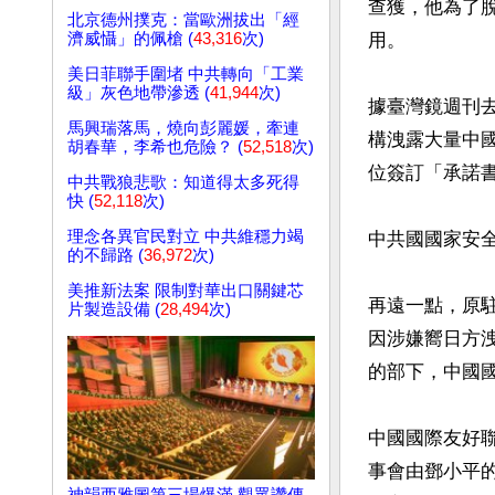
查獲，他為了
北京德州撲克：當歐洲拔出「經
濟威懾」的佩槍 (
43,316
次)
用。

美日菲聯手圍堵 中共轉向「工業
級」灰色地帶滲透 (
41,944
次)
據臺灣鏡週刊
馬興瑞落馬，燒向彭麗媛，牽連
構洩露大量中
胡春華，李希也危險？ (
52,518
次)
位簽訂「承諾書
中共戰狼悲歌：知道得太多死得
快 (
52,118
次)
理念各異官民對立 中共維穩力竭
中共國國家安
的不歸路 (
36,972
次)
美推新法案 限制對華出口關鍵芯
再遠一點，原
片製造設備 (
28,494
次)
因涉嫌嚮日方
的部下，中國
中國國際友好
事會由鄧小平