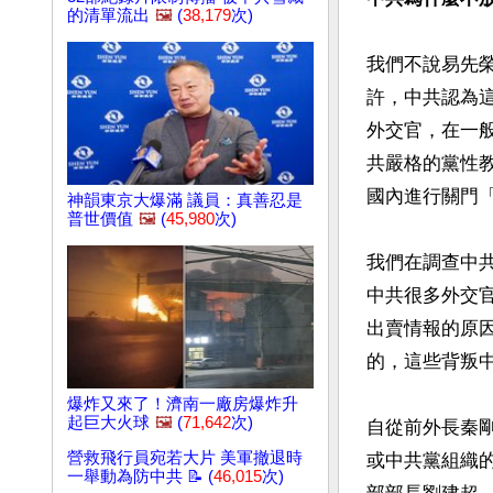
的清單流出
🖼️
(
38,179
次)
我們不說易先
許，中共認為
外交官，在一
共嚴格的黨性
國內進行關門「
神韻東京大爆滿 議員：真善忍是
普世價值
🖼️
(
45,980
次)
我們在調查中
中共很多外交
出賣情報的原
的，這些背叛中
爆炸又來了！濟南一廠房爆炸升
起巨大火球
🖼️
(
71,642
次)
自從前外長秦
營救飛行員宛若大片 美軍撤退時
或中共黨組織
一舉動為防中共 📝 (
46,015
次)