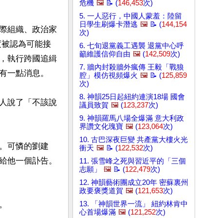
危機
🖼️
📝 (
146,453
次)
5. 一人惡行，中國人蒙羞：陸留
日學生刷爆卡潛逃
🖼️
📝 (
144,154
際組織、政治家
次)
度被認為可能接
6. 七旬退黨義工遇襲 退黨中心呼
籲維護信仰自由
🖼️
(
142,509
次)
，執行跨國追緝
7. 牆內封殺牆外瘋傳 王毅「戰狼
有一點消息。

腔」模仿視頻爆火
🖼️
📝 (
125,859
次)
8. 神韻25日起紐約連演18場 國會
人說了「不該說
議員致賀
🖼️
(
123,237
次)
9. 神韻羅馬八場全爆滿 意大利政
界讚文化瑰寶
🖼️
(
123,064
次)
10. 古巴深夜巨變 共產黨大樓火光
。可憐的劉建
衝天
🖼️
📝 (
122,532
次)
給他一個訃告。
11. 張雪峰之死與習近平的「三個
志願」
🖼️
📝 (
122,479
次)
12. 神韻藝術團成立20年 密蘇裏州
政要褒獎道賀
🖼️
(
121,653
次)


13. 「神韻世界一流」 紐約林肯中
心首場爆滿
🖼️
(
121,252
次)