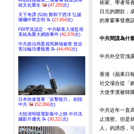
神韻西雅圖第三場爆滿 觀眾讚傳
術家、學者等
統文化重生
🖼️
(
47,255
次)
日元的贈款，
天下奇譚 (528) 鄭和下西洋 弘揚
燦爛中華文明 📝 (
27,654
次)
的東窗事發應該
FBI罕見認定：中共駭客入侵監視
系統為重大網路事件 (
42,576
次)
中共間諜為什
中共政治局委員馬興瑞被查 曾迫
害法輪功遭報應 📝 (
44,491
次)
中共外交官洩露
香港《蘋果日
社交場合從「
大使李濱被韓國
日本快速發展「反擊能力」 劍指
中共
🖼️
(
52,356
次)
中共近年一直
大陸清明檔電影集中上映 中共洗
止洩密。但是
腦影片優先 📝 (
30,221
次)
人」的誘惑，可