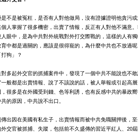
榮是不是被冤枉，是否有人對他做局，沒有證據證明他貪污或
這個人掌握了很多機密，出賣了情報，反正有人對他不滿意。
般人眼中，是為中共對外統戰對外打交際戰的，這樣的人有獨
教育中都是過關的，應該是很得寵的，為什麼中共也不放過呢
打狗」？

共對多起外交官的抓捕案件中，發現了一個中共不能說也不敢
官一般都是出賣情報、說了不該說的話，被人舉報或引起高層
因，很多是在外國受到錢、色等利誘，也有反感中共的暴政嚮
共的原因，中共說不出口。

剛傳出因在美國有私生子，出賣情報而被中共免職關押後，至
的外交官被抓捕、失蹤，包括前不久盛傳的習近平紅人、20