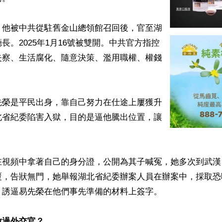
？他被中共從駐舊金山總領館召回後，官至湖
長。2025年1月16號被雙開。中共官方指控
失察、生活腐化、隨意決策、濫用職權、權錢
先榮是平民出身，靠自己努力在仕途上屢獲升
北省紀委陷害入獄，目的是逼他騰出位置，讓
在視頻中拿著自己的身分證，公開為其子喊冤，她多次到武漢
覆，告狀無門，她舉報湖北省紀委辦案人員在辦案中，採取恐
誘逼易先榮在他們事先準備的材料上簽字。

放過外交官？