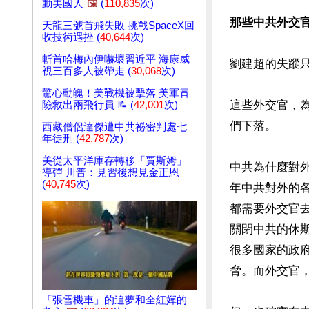
動美國人
🖼️
(
110,835
次)
那些中共外交
天龍三號首飛失敗 挑戰SpaceX回
收技術遇挫 (
40,644
次)
斬首哈梅內伊嚇壞習近平 海康威
劉建超的失蹤
視三百多人被帶走 (
30,068
次)
驚心動魄！美戰機被擊落 美軍冒
這些外交官，
險救出兩飛行員 📝 (
42,001
次)
們下落。

西藏僧侶達傑遭中共祕密判處七
年徒刑 (
42,787
次)
美從太平洋庫存轉移「賈斯姆」
中共為什麼對
導彈 川普：見習後想見金正恩
(
40,745
次)
年中共對外的
都需要外交官
關閉中共的休
很多國家的政
脅。而外交官，
「張雪機車」的追夢和全紅嬋的