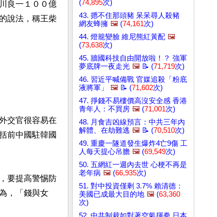
(
74,895
次)
川良一１００億
43. 摁不住那頭豬 呆呆尋人殺豬
的說法，稱王柴
網友蜂擁
🖼️
(
74,161
次)
44. 燈籠變臉 維尼熊紅黃配
🖼️
(
73,638
次)
45. 牆國科技自由開放啦！？ 強軍
夢底牌一夜走光
🖼️
📝 (
71,719
次)
46. 習近平喊備戰 官媒追殺「粉底
液將軍」
🖼️
📝 (
71,602
次)
47. 掙錢不易樓價高沒安全感 香港
青年人：不買房
🖼️
(
71,001
次)
外交官很容易在
48. 月食吉凶線預言：中共三年內
解體、在劫難逃
🖼️
📝 (
70,510
次)
括前中國駐韓國
49. 重慶一隧道發生爆炸4亡9傷 工
人每天提心吊膽
🖼️
(
69,549
次)
50. 五網紅一週內去世 心梗不再是
老年病
🖼️
(
66,935
次)
，要提高警惕防
51. 對中投資僅剩 3.7% 賴清德：
為，「錢與女
美國已成最大目的地
🖼️
(
63,360
次)
52. 中共制裁如對著空氣揮拳 日本