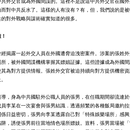
中共外交官成為外國間諜的。這裡不是說這中共外交官在國外
由而對中共反水了。這樣的人有沒有？有，但，我們說的是被
的對外戰略與謀術確實知道的很多。

啦！
曾經揭露一起外交人員在外國遭脅迫洩密案件。涉案的張姓外
場所，被外國間諜機構掌握其嫖娼証據。這些證據成為外國間
使其為對方提供情報。張姓外交官被迫持續向對方提供機密資
。

報導，身為中共國駐外公職人員的張男，在任職期間卻流連於
成員李某在一次宴會與張男結識．透過頻繁的各種飯局邀約拉
關係日益密切，張男向李某透露自己對「特殊娛樂場所」感興
陷阱，誘使張男前往當地情色場所嫖妓。豈料，張男當場被「