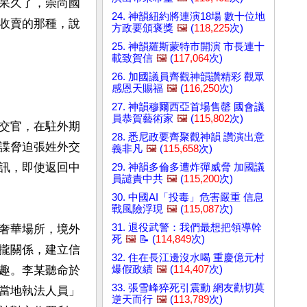
呆久了，崇尚國
24. 神韻紐約將連演18場 數十位地
收賣的那種，說
方政要頒褒獎
🖼️
(
118,225
次)
25. 神韻羅斯蒙特市開演 市長連十
載致賀信
🖼️
(
117,064
次)
26. 加國議員齊觀神韻讚精彩 觀眾
感恩天賜福
🖼️
(
116,250
次)
27. 神韻穆爾西亞首場售罄 國會議
員恭賀藝術家
🖼️
(
115,802
次)
交官，在駐外期
28. 悉尼政要齊聚觀神韻 讚演出意
諜脅迫張姓外交
義非凡
🖼️
(
115,658
次)
訊，即使返回中
29. 神韻多倫多遭炸彈威脅 加國議
員譴責中共
🖼️
(
115,200
次)
30. 中國AI「投毒」危害嚴重 信息
戰風險浮現
🖼️
(
115,087
次)
31. 退役武警：我們最想把領導幹
奢華場所，境外
死
🖼️
📝 (
114,849
次)
攏關係，建立信
32. 住在長江邊沒水喝 重慶億元村
趣。李某聽命於
爆假政績
🖼️
(
114,407
次)
33. 張雪峰猝死引震動 網友勸切莫
當地執法人員」
逆天而行
🖼️
(
113,789
次)