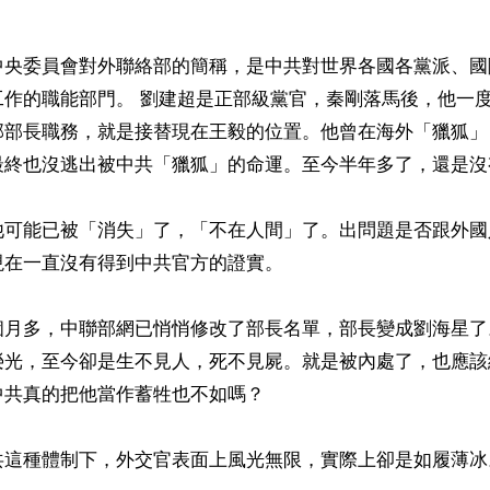


中央委員會對外聯絡部的簡稱，是中共對世界各國各黨派、國
工作的職能部門。 劉建超是正部級黨官，秦剛落馬後，他一
部部長職務，就是接替現在王毅的位置。他曾在海外「獵狐」
最終也沒逃出被中共「獵狐」的命運。至今半年多了，還是沒
他可能已被「消失」了，「不在人間」了。出問題是否跟外國
在一直沒有得到中共官方的證實。

個月多，中聯部網已悄悄修改了部長名單，部長變成劉海星了
榮光，至今卻是生不見人，死不見屍。就是被內處了，也應該
共真的把他當作蓄牲也不如嗎？

共這種體制下，外交官表面上風光無限，實際上卻是如履薄冰。