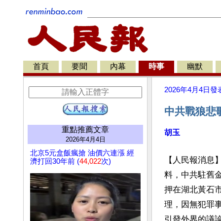
首頁
要聞
內幕
時事
幽默
2026年4月4日
發
中共戰狼悲
重點推薦文章
胡玉
2026年4月4日
北京5元盒飯瘋搶 油價六連漲 經
【人民報消息】
濟打回30年前 (
44,022
次)
料，中共駐舊
押在湖北黃石
理，因無犯罪
引發外界的議論