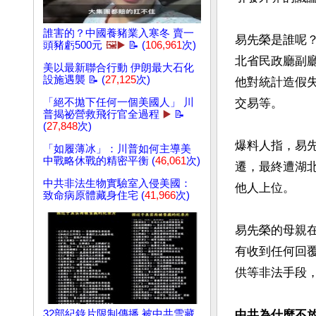
誰害的？中國養豬業入寒冬 賣一
易先榮是誰呢
頭豬虧500元
🖼️▶️
📝 (
106,961
次)
北省民政廳副廳
美以最新聯合行動 伊朗最大石化
設施遇襲 📝 (
27,125
次)
他對統計造假
「絕不拋下任何一個美國人」 川
交易等。

普揭祕營救飛行官全過程
▶️
📝
(
27,848
次)
爆料人指，易
「如履薄冰」：川普如何主導美
中戰略休戰的精密平衡 (
46,061
次)
遷，最終遭湖
中共非法生物實驗室入侵美國：
他人上位。

致命病原體藏身住宅 (
41,966
次)
易先榮的母親
有收到任何回
供等非法手段，
32部紀錄片限制傳播 被中共雪藏
中共為什麼不