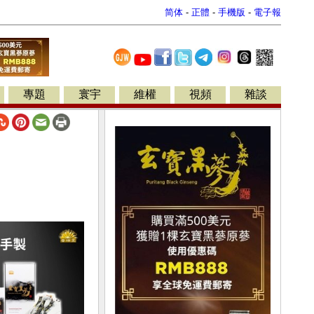
简体
-
正體
-
手機版
-
電子報
專題
寰宇
維權
視頻
雜談