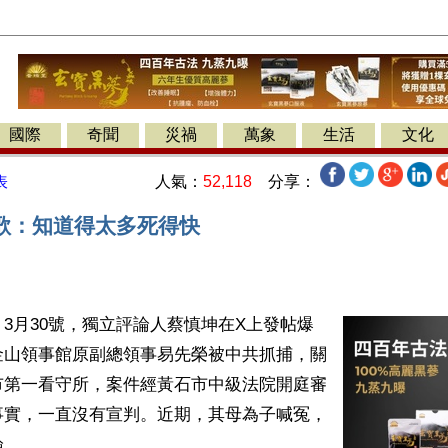
國際
奇聞
災禍
萬象
生活
文化
人氣：
52,118
分享：
表
歌：知道得太多死得快
3月30號，獨立評論人蔡慎坤在X上發帖爆
金山領事館原副總領事易先榮被中共抓捕，關
市第一看守所，案件經黃石市中級法院開庭審
事實，一直沒有宣判。近期，其母為子喊冤，
。
