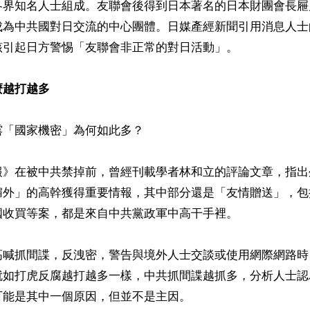
各界知名人士組成。友聯會後得到日本著名的日本財團會長屜
成為中共國對日交流的中心團體。日媒產經新聞引用消息人士
引起日方警惕「友聯會非正常的對日活動」。

麼越打越多
「國家機密」為何如此多？

報》在被中共禁掉前，曾經刊載學者林和立的評論文章，指出
媚外」的高幹獲得重要情報，其中部分還是「友情贈送」，包
收買等案，都是來自中共黨政軍中高干手裡。

高喊抓間諜，反洩密，警告與境外人士交談或使用網際網路時
就如打虎反腐越打越多一樣，中共抓間諜越抓多，分析人士認
能是其中一個原因，但並不是主因。
