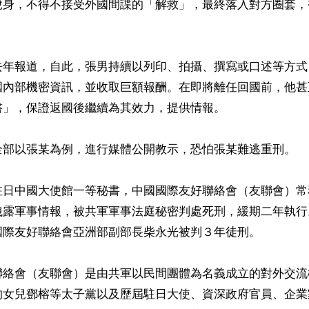
脫身，不得不接受外國間諜的「解救」，最終落入對方圈套，
去年報道，自此，張男持續以列印、拍攝、撰寫或口述等方式
國內部機密資訊，並收取巨額報酬。在即將離任回國前，他甚
」，保證返國後繼續為其效力，提供情報。

全部以張某為例，進行媒體公開教示，恐怕張某難逃重刑。

駐日中國大使館一等秘書，中國國際友好聯絡會（友聯會）常
洩露軍事情報，被共軍軍事法庭秘密判處死刑，緩期二年執行
國際友好聯絡會亞洲部副部長柴永光被判３年徒刑。

聯絡會（友聯會）是由共軍以民間團體為名義成立的對外交流
的女兒鄧榕等太子黨以及歷屆駐日大使、資深政府官員、企業