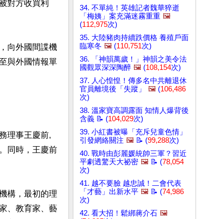
被對方收買利
34. 不單純！英雄記者魏華猝逝
「梅姨」案充滿迷霧重重
🖼️
(
112,975
次)
35. 大陸豬肉持續跌價格 養殖戶面
臨寒冬
🖼️
(
110,751
次)
，向外國間諜機
36. 「神韻萬歲！」神韻之美令法
至與外國情報單
國觀眾深深陶醉
🖼️
(
108,154
次)
37. 人心惶惶！傳多名中共離退休
官員離境後「失蹤」
🖼️
(
106,486
次)
38. 溫家寶高調露面 知情人爆背後
含義 📝 (
104,029
次)
39. 小紅書被曝「充斥兒童色情」
務理事王慶前,
引發網絡關注
🖼️
📝 (
99,288
次)
。同時，王慶前
40. 戰時由彭麗媛統帥三軍？習近
平劇透驚天大祕密
🖼️
📝 (
78,054
次)
41. 越不要臉 越忠誠！二會代表
「才藝」出新水平
🖼️
📝 (
74,986
機構，最初的理
次)
家、教育家、藝
42. 看大招！鬆綁蔣介石
🖼️