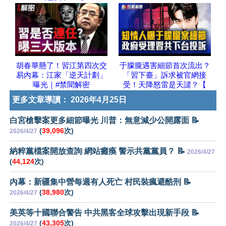
胡春華懸了！習江第四次交
于朦朧遇害細節首次流出？
易內幕：江家「逆天計劃」
「習下臺」訴求被官網接
曝光｜#禁聞解密
受！天降怒雷是天譴？【
更多文章導讀：
2026年4月25日
白宮槍擊案更多細節曝光 川普：無意減少公開露面 📝
(
39,096
次)
2026/4/27
納粹黨檔案開放查詢 網站癱瘓 警示共黨黨員？ 📝
2026/4/27
(
44,124
次)
內幕：新疆集中營每週有人死亡 村民裝瘋避酷刑 📝
(
38,980
次)
2026/4/27
美英等十國聯合警告 中共黑客全球攻擊出現新手段 📝
(
43,305
次)
2026/4/27