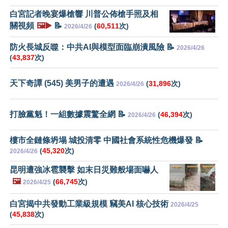
白宮記者晚宴爆槍響 川普公佈槍手照及相
關視頻
🖼️▶️
📝
(
60,511
次)
2026/4/26
防火長城反噬：中共AI與模型面臨崩潰風險 📝
2026/4/26
(
43,837
次)
天下奇譚 (545) 美男子的遭遇
(
31,896
次)
2026/4/26
打臉黨魁！一組數據震驚全網 📝
(
46,394
次)
2026/4/26
樓市全鏈條坍塌 城投清零 中國社會系統性危機爆發 📝
(
45,320
次)
2026/4/26
昆明遭強冰雹襲擊 如末日災難般場面嚇人
🖼️
(
66,745
次)
2026/4/25
白宮揭中共發動工業級規模 竊美AI 核心技術
2026/4/25
(
45,838
次)