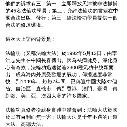
他們的訴求有三：第一，立即釋放天津被非法抓捕
的45名法輪功學員；第二，允許法輪功的書籍在中
國合法出版、發行；第三，給法輪功學員提供一個
合法的修煉環境。

這次大上訪的背景是：

法輪功（又稱法輪大法）於1992年5月13日，由李
洪志先生在中國長春傳出。因為祛病健身、淨化身
心有奇效，法輪功迅速從逾2300種氣功中脫穎而
出，成為海內外廣受歡迎的氣功，傳播速度非常
快。到1999年，短短7年間，已傳遍中國大陸32個
省、自治區、直轄市，傳到香港、澳門、臺灣，傳
到歐、美、亞、澳四大洲的許多國家。

法輪功真修者從親身實踐中體會到：法輪大法於國
於民有百利而無一害；法輪大法是千年不遇的正道
大法、高德大法。
