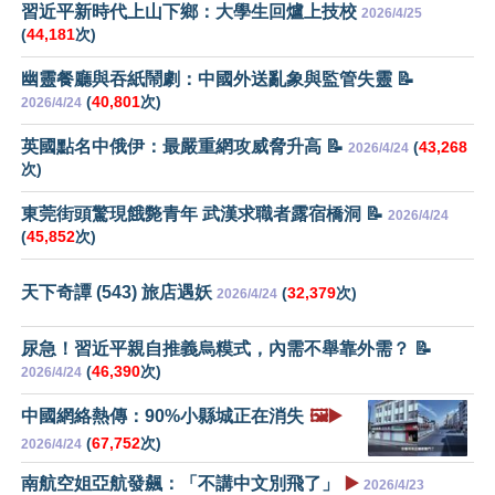
習近平新時代上山下鄉：大學生回爐上技校
2026/4/25
(
44,181
次)
幽靈餐廳與吞紙鬧劇：中國外送亂象與監管失靈 📝
(
40,801
次)
2026/4/24
英國點名中俄伊：最嚴重網攻威脅升高 📝
(
43,268
2026/4/24
次)
東莞街頭驚現餓斃青年 武漢求職者露宿橋洞 📝
2026/4/24
(
45,852
次)
天下奇譚 (543) 旅店遇妖
(
32,379
次)
2026/4/24
尿急！習近平親自推義烏糢式，內需不舉靠外需？ 📝
(
46,390
次)
2026/4/24
中國網絡熱傳：90%小縣城正在消失
🖼️▶️
(
67,752
次)
2026/4/24
南航空姐亞航發飆：「不講中文別飛了」
▶️
2026/4/23