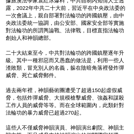
據旅澳法學家袁紅冰爆料，中共體制內知情人士透
露，2022年中共二十大前，習近平在中央政法委的
一次會議上，親自部署對法輪功的跨國鎮壓，由中
央政法委統一協調，由公安部、國家安全部等實施
對法輪功的所謂輿論戰、法律戰，目標直指法輪功
創始人和神韻總部。

二十大結束至今，中共對法輪功的跨國鎮壓逐年升
級。其中一種邪惡而又愚蠢的做法是，利用一些人
渣敗類，冒充別人的名義，躲在陰暗角落裡發炸彈
威脅、死亡威脅郵件。

過去兩年裡，神韻藝術團遭受了超過150起虛假威
脅，包括炸彈威脅、大規模槍擊威脅、強姦和謀殺
工作人員的威脅等等。而在全球範圍內，此類針對
法輪功的暴力威脅已超過270起。

這些人不僅威脅神韻演員、神韻演出劇院、神韻主