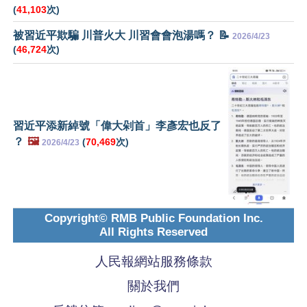
(
41,103
次)
被習近平欺騙 川普火大 川習會會泡湯嗎？ 📝
2026/4/23
(
46,724
次)
習近平添新綽號「偉大剁首」李彥宏也反了
？
🖼️
(
70,469
次)
2026/4/23
Copyright© RMB Public Foundation Inc.
All Rights Reserved
人民報網站服務條款
關於我們