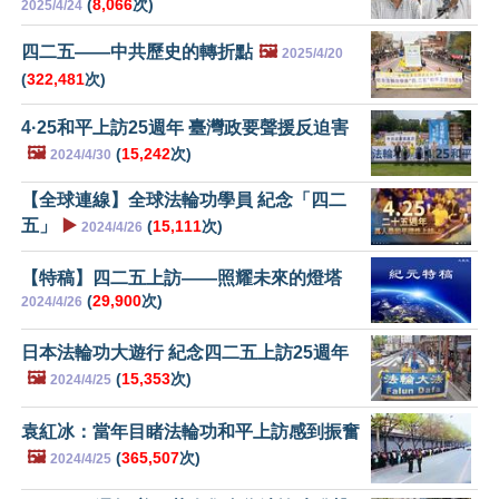
(
8,066
次)
2025/4/24
四二五——中共歷史的轉折點
🖼️
2025/4/20
(
322,481
次)
4·25和平上訪25週年 臺灣政要聲援反迫害
🖼️
(
15,242
次)
2024/4/30
【全球連線】全球法輪功學員 紀念「四二
五」
▶️
(
15,111
次)
2024/4/26
【特稿】四二五上訪——照耀未來的燈塔
(
29,900
次)
2024/4/26
日本法輪功大遊行 紀念四二五上訪25週年
🖼️
(
15,353
次)
2024/4/25
袁紅冰：當年目睹法輪功和平上訪感到振奮
🖼️
(
365,507
次)
2024/4/25