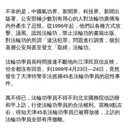
不幸的是，中國氣功界、新聞界、科技界、新聞出
版署、公安部極少數別有用心的人對法輪功廣傳海
內外產生了忌恨。從1996年起，他們以各種方式攻
擊、謾罵、詆毀法輪功，禁止法輪功的書籍出版、
對法輪功的所謂「違法犯罪」問題進行調查，個別
基層公安局甚至發文「取締」法輪功。

法輪功學員長時間接連不斷地向江澤民寫信反映，
但全都沒有回音。到1999年4月23日—24日，竟然
發生了天津特警非法抓捕45名法輪功學員的惡性事
件。

萬不得已，法輪功學員不得不到北京國務院信訪辦
和平上訪，行使法輪功學員的合法權利。當晚9點左
右，得知天津45名法輪功學員已被釋放後，上訪的
法輪功學員全部有序撤離。
