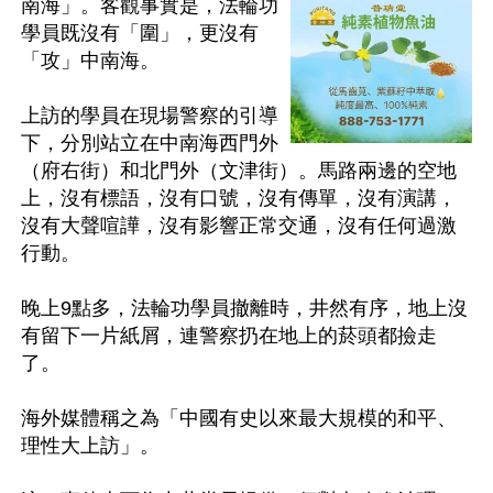
南海」。客觀事實是，法輪功
學員既沒有「圍」，更沒有
「攻」中南海。

上訪的學員在現場警察的引導
下，分別站立在中南海西門外
（府右街）和北門外（文津街）。馬路兩邊的空地
上，沒有標語，沒有口號，沒有傳單，沒有演講，
沒有大聲喧譁，沒有影響正常交通，沒有任何過激
行動。

晚上9點多，法輪功學員撤離時，井然有序，地上沒
有留下一片紙屑，連警察扔在地上的菸頭都撿走
了。

海外媒體稱之為「中國有史以來最大規模的和平、
理性大上訪」。
