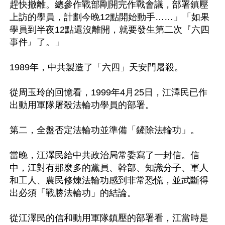
趕快撤離。總參作戰部剛開完作戰會議，部署鎮壓
上訪的學員，計劃今晚12點開始動手……」「如果
學員到半夜12點還沒離開，就要發生第二次『六四
事件』了。」

1989年，中共製造了「六四」天安門屠殺。

從周玉玲的回憶看，1999年4月25日，江澤民已作
出動用軍隊屠殺法輪功學員的部署。

第二，全盤否定法輪功並準備「鏟除法輪功」。

當晚，江澤民給中共政治局常委寫了一封信。信
中，江對有那麼多的黨員、幹部、知識分子、軍人
和工人、農民修煉法輪功感到非常恐慌，並武斷得
出必須「戰勝法輪功」的結論。

從江澤民的信和動用軍隊鎮壓的部署看，江當時是