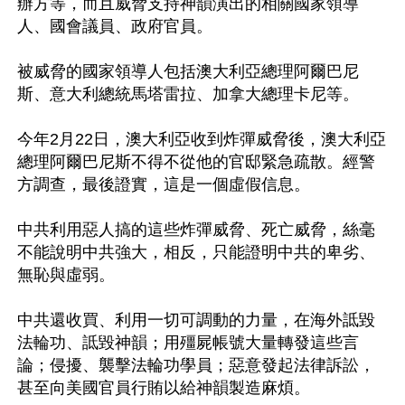
辦方等，而且威脅支持神韻演出的相關國家領導
人、國會議員、政府官員。

被威脅的國家領導人包括澳大利亞總理阿爾巴尼
斯、意大利總統馬塔雷拉、加拿大總理卡尼等。

今年2月22日，澳大利亞收到炸彈威脅後，澳大利亞
總理阿爾巴尼斯不得不從他的官邸緊急疏散。經警
方調查，最後證實，這是一個虛假信息。

中共利用惡人搞的這些炸彈威脅、死亡威脅，絲毫
不能說明中共強大，相反，只能證明中共的卑劣、
無恥與虛弱。

中共還收買、利用一切可調動的力量，在海外詆毀
法輪功、詆毀神韻；用殭屍帳號大量轉發這些言
論；侵擾、襲擊法輪功學員；惡意發起法律訴訟，
甚至向美國官員行賄以給神韻製造麻煩。
