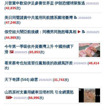
川普重申歡迎伊足參賽世界盃 伊朗恐懼球隊叛逃
2026/4/25
(
42,835
次)
美日同聲譴責中共濫用民航體系圍堵臺灣 📝
2026/4/25
(
47,246
次)
假空姐大鬧亞航後續：同機男同胞怒曝真相
▶️
📝
2026/4/25
(
44,989
次)
今年第一季吸收外資臺灣上升 中國持續下
滑
🖼️
(
65,853
次)
2026/4/25
看來蔡奇也知道習任黨魁後的政績風評差
(
49,414
2026/4/25
次)
天下奇譚 (544) 綠雲
(
31,743
次)
2026/4/25
山西原村支書用鏟車活埋村民 引全網震怒
🖼️▶️
(
66,996
次)
2026/4/25