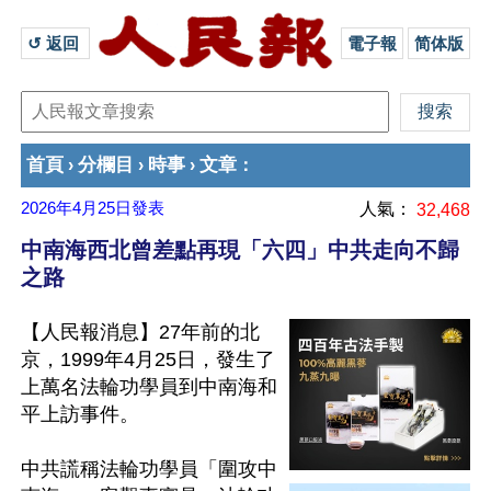
↺ 返回 
電子報
简体版
首頁
分欄目
時事
文章
›
›
›
：
2026年4月25日
發表
人氣：
32,468
中南海西北曾差點再現「六四」中共走向不歸
之路
【人民報消息】27年前的北
京，1999年4月25日，發生了
上萬名法輪功學員到中南海和
平上訪事件。

中共謊稱法輪功學員「圍攻中