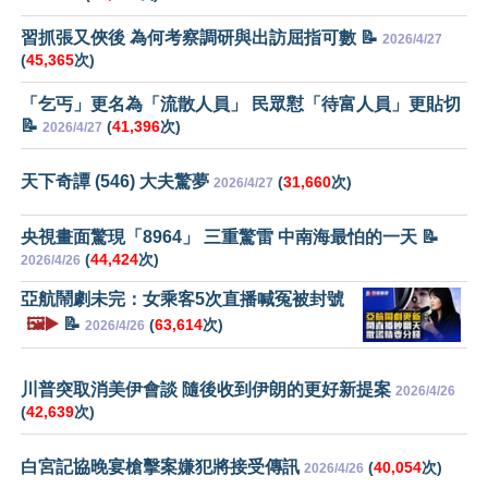
習抓張又俠後 為何考察調研與出訪屈指可數 📝
2026/4/27
(
45,365
次)
「乞丐」更名為「流散人員」 民眾懟「待富人員」更貼切
📝
(
41,396
次)
2026/4/27
天下奇譚 (546) 大夫驚夢
(
31,660
次)
2026/4/27
央視畫面驚現「8964」 三重驚雷 中南海最怕的一天 📝
(
44,424
次)
2026/4/26
亞航鬧劇未完：女乘客5次直播喊冤被封號
🖼️▶️
📝
(
63,614
次)
2026/4/26
川普突取消美伊會談 隨後收到伊朗的更好新提案
2026/4/26
(
42,639
次)
白宮記協晚宴槍擊案嫌犯將接受傳訊
(
40,054
次)
2026/4/26