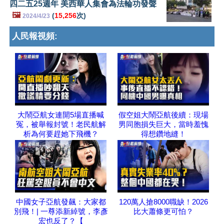
四二五25週年 美西華人集會為法輪功發聲
🖼️
(
15,256
次)
2024/4/23
人民報視頻:
大鬧亞航女連開5場直播喊
假空姐大鬧亞航後續：現場
冤，被舉報封號！老民航解
男同胞損失巨大，當時羞愧
析為何要趕她下飛機？
得想鑽地縫！
中國女子亞航發飆：大家都
120萬人搶8000職缺！2026
別飛！| 一尊添新綽號，李彥
比大蕭條更可怕？
宏也反了？【