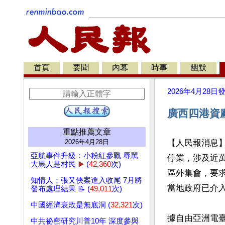
首頁
要聞
內幕
時事
幽默
2026年4月28日
廣西四港資
重點推薦文章
2026年4月28日
【人民報消息】
亞航事件升級：小粉紅參戰 辱駡
停業，涉及近萬
大馬人是村民
▶️
(
42,360
次)
區外集會，要求
知情人：張又俠案進入收尾 7月將
當地政府已介入
發布處理結果 📝 (
49,011
次)
中國經濟衰敗是無底洞 (
32,321
次)
據自由亞洲電臺
中共祕密研究川普10年 深度參與