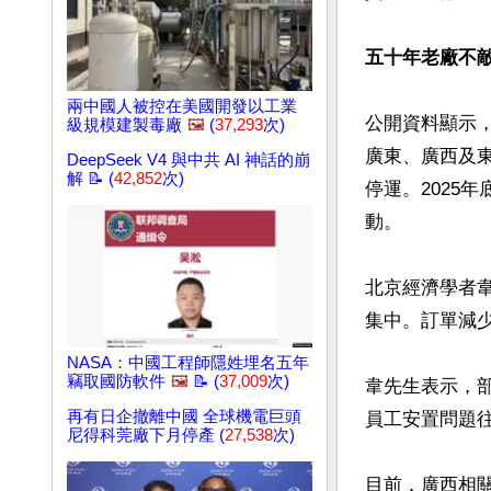
五十年老廠不
兩中國人被控在美國開發以工業
公開資料顯示
級規模建製毒廠
🖼️
(
37,293
次)
廣東、廣西及
DeepSeek V4 與中共 AI 神話的崩
解 📝 (
42,852
次)
停運。2025
動。

北京經濟學者
集中。訂單減
NASA：中國工程師隱姓埋名五年
竊取國防軟件
🖼️
📝 (
37,009
次)
韋先生表示，
再有日企撤離中國 全球機電巨頭
員工安置問題往
尼得科莞廠下月停產 (
27,538
次)
目前，廣西相