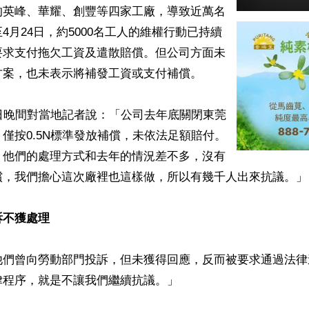
的英峰、華耀、創豐等四家工廠，導致近萬名
4月24日，約5000名工人的維權行動已持續
要求支付拖欠工資及遣散賠償。但公司方面未
案，也未表示將補發工資或支付補償。

日晚間對當地記者說：「公司去年底關閉東莞
僅按0.5N標準發放補償，未依法足額賠付。
，他們的處理方式和去年的情況差不多，沒有
償，我們擔心這次廠裡也這樣做，所以有幾千人出來抗議。」

訴不獲處理
他們曾向勞動部門投訴，但未獲得回應，反而被要求通過法律
程序，就是不讓我們繼續抗議。」
