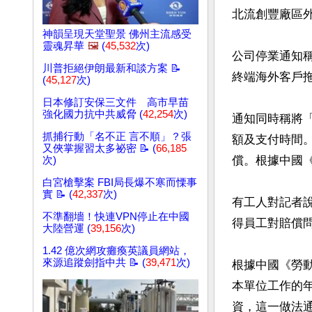
北流創豐廠區外
神韻呈現天堂聖景 佛州主流感受
靈魂昇華
🖼️
(
45,532
次)
公司停業通知
川普拒絕伊朗最新和談方案 📝
終端海外客戶
(
45,127
次)
日本修訂安保三文件 高市早苗
強化國力抗中共威脅 (
42,254
次)
通知同時稱將
抓捕行動「名不正 言不順」？張
額及支付時間。
又俠掌握習太多祕密 📝 (
66,185
償。根據中國《
次)
白宮槍擊案 FBI局長爆不寒而慄事
實 📝 (
42,337
次)
有工人對記者
不準翻墻！快連VPN停止在中國
得員工對賠償
大陸營運 (
39,156
次)
1.42 億次網攻癱瘓英議員網站，
來源追蹤劍指中共 📝 (
39,471
次)
根據中國《勞動
本單位工作的年
資，這一做法通