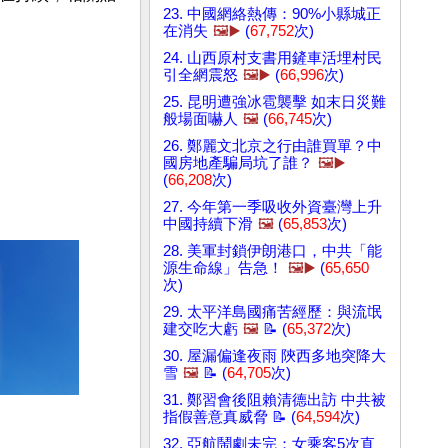
23. 中國網絡熱傳：90%小縣城正
在消失
🖼️▶️
(
67,752
次)
24. 山西原村支書用鏟車活埋村民
引全網震怒
🖼️▶️
(
66,996
次)
25. 昆明遭強冰雹襲擊 如末日災難
般場面嚇人
🖼️
(
66,745
次)
26. 鄭麗文北京之行由誰買單？中
國房地產騙局坑了誰？
🖼️▶️
(
66,208
次)
27. 今年第一季吸收外資臺灣上升
中國持續下滑
🖼️
(
65,853
次)
28. 美軍封鎖伊朗港口，中共「能
源生命線」告急！
🖼️▶️
(
65,650
次)
29. 太平洋島國痛苦經歷：與流氓
建交吃大虧
🖼️
📝 (
65,372
次)
30. 屋漏偏逢夜雨 陝西多地突降大
雪
🖼️
📝 (
64,705
次)
31. 鄭習會後阻賴清德出訪 中共被
指假善意真威脅 📝 (
64,594
次)
32. 亞航鬧劇未完：女乘客5次直