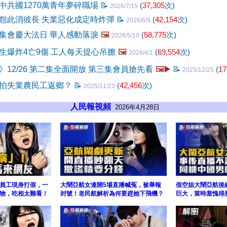
中共國1270萬青年夢碎職場
📝
(
37,305
次)
2026/7/15
怨此消彼長 失業惡化成定時炸彈
📝
(
42,154
次)
2026/6/9
集會慶大法日 華人感動落淚
🖼️
(
58,775
次)
2026/5/19
生爆炸4亡9傷 工人每天提心吊膽
🖼️
(
69,554
次)
2026/4/1
12/26 第二集全面開放 第三集會員搶先看
🖼️▶️
📝
(
17
2025/12/25
怕失業農民工返鄉？
📝
(
42,456
次)
2025/11/23
人民報視頻
2026年4月28日
員工現身打假，一
大鬧亞航女連開5場直播喊冤，被舉報
假空姐大鬧亞航後
物，吃相太難看！
封號！老民航解析為何要趕她下飛機？
巨大，當時羞愧得