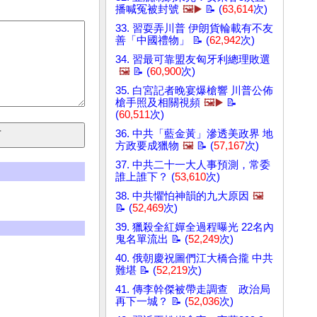
播喊冤被封號
🖼️▶️
📝 (
63,614
次)
33. 習耍弄川普 伊朗貨輪載有不友
善「中國禮物」 📝 (
62,942
次)
34. 習最可靠盟友匈牙利總理敗選
🖼️
📝 (
60,900
次)
35. 白宮記者晚宴爆槍響 川普公佈
槍手照及相關視頻
🖼️▶️
📝
(
60,511
次)
36. 中共「藍金黃」滲透美政界 地
方政要成獵物
🖼️
📝 (
57,167
次)
37. 中共二十一大人事預測，常委
誰上誰下？ (
53,610
次)
38. 中共懼怕神韻的九大原因
🖼️
📝 (
52,469
次)
39. 獵殺全紅嬋全過程曝光 22名內
鬼名單流出 📝 (
52,249
次)
40. 俄朝慶祝圖們江大橋合攏 中共
難堪 📝 (
52,219
次)
41. 傳李幹傑被帶走調查 政治局
再下一城？ 📝 (
52,036
次)