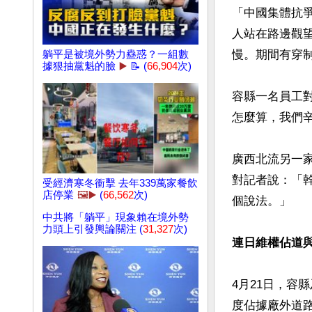
「中國集體抗
人站在路邊觀
慢。期間有穿制
躺平是被境外勢力蠱惑？一組數
據狠抽黨魁的臉
▶️
📝 (
66,904
次)
容縣一名員工
怎麼算，我們辛
廣西北流另一
對記者說：「
受經濟寒冬衝擊 去年339萬家餐飲
店停業
🖼️▶️
(
66,562
次)
個說法。」

中共將「躺平」現象賴在境外勢
力頭上引發輿論關注 (
31,327
次)
連日維權佔道
4月21日，容
度佔據廠外道