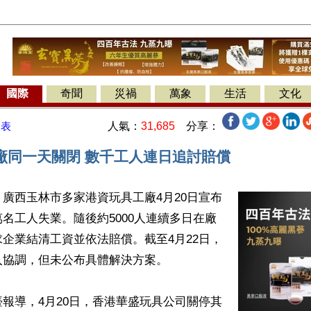
國際
奇聞
災禍
萬象
生活
文化
人氣：
31,685
分享：
發表
廠同一天關閉 數千工人連日追討賠償
廣西玉林市多家港資玩具工廠4月20日宣布
名工人失業。隨後約5000人連續多日在廠
企業結清工資並依法賠償。截至4月22日，
協調，但未公布具體解決方案。

報導，4月20日，香港華盛玩具公司關停其