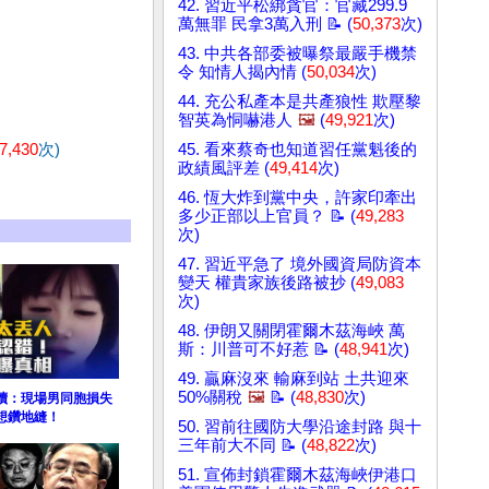
42. 習近平松綁貪官：官藏299.9
萬無罪 民拿3萬入刑 📝 (
50,373
次)
43. 中共各部委被曝祭最嚴手機禁
令 知情人揭內情 (
50,034
次)
44. 充公私產本是共產狼性 欺壓黎
智英為恫嚇港人
🖼️
(
49,921
次)
7,430
次)
45. 看來蔡奇也知道習任黨魁後的
政績風評差 (
49,414
次)
46. 恆大炸到黨中央，許家印牽出
多少正部以上官員？ 📝 (
49,283
次)
47. 習近平急了 境外國資局防資本
變天 權貴家族後路被抄 (
49,083
次)
48. 伊朗又關閉霍爾木茲海峽 萬
斯：川普可不好惹 📝 (
48,941
次)
49. 贏麻沒來 輸麻到站 土共迎來
50%關稅
🖼️
📝 (
48,830
次)
續：現場男同胞損失
想鑽地縫！
50. 習前往國防大學沿途封路 與十
三年前大不同 📝 (
48,822
次)
51. 宣佈封鎖霍爾木茲海峽伊港口