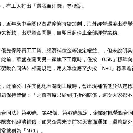
，有工人打出「還我血汗錢」等標語。

稱，近年來中美關稅貿易摩擦持續加劇，海外經營環境出現變
拖欠貨款，出現資金問題，自即日起停止全部經營業務。

「優先保障員工工資、經濟補償金等法定權益」，但未說明具
此前，華盛在關閉另一家旗下工廠時，僅按「0.5N」標準
勞動合同法》相關規定，用人單位應至少按「N+1」標準進行
說，此前公司在其他地區關閉工廠時，曾出現補償低於法定標
問題保持警惕：「之前有廠只給到打折的賠償，這次大家都不放
合同法》第40條、第46條、第47條規定，企業解除勞動合
限支付經濟補償；如果企業未提前30天書面通知，還應額外
常被稱為「N+1」。
