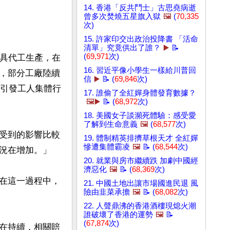
14. 香港「反共鬥士」古思堯病逝
曾多次焚燒五星旗入獄
🖼️
(
70,335
次)
15. 許家印交出政治投降書 「活命
清單」究竟供出了誰？
▶️
📝
(
69,971
次)
玩具代工生產，在
16. 習近平像小學生一樣給川普回
，部分工廠陸續
信
▶️
📝 (
69,846
次)
題引發工人集體行
17. 誰偷了全紅嬋身體發育數據？
🖼️▶️
📝 (
68,972
次)
18. 美國女子談瀕死體驗：感受愛
了解到生命意義
🖼️
(
68,577
次)
受到的影響比較
19. 體制精英排擠草根天才 全紅嬋
慘遭集體霸凌
🖼️
📝 (
68,544
次)
況在增加。」

20. 就業與房市繼續跌 加劇中國經
濟惡化
🖼️
📝 (
68,369
次)
在這一過程中，
21. 中國土地出讓市場國進民退 風
險由韭菜承擔
🖼️
📝 (
68,082
次)
22. 人聲鼎沸的香港酒樓現熄火潮
誰破壞了香港的運勢
🖼️
📝
(
67,874
次)
在持續，相關賠