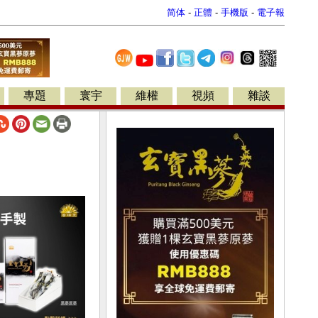
简体
-
正體
-
手機版
-
電子報
專題
寰宇
維權
視頻
雜談