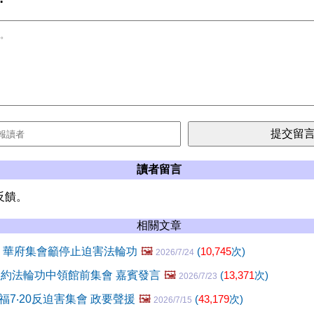
讀者留言
反饋。
相關文章
年 華府集會籲停止迫害法輪功
🖼️
(
10,745
次)
2026/7/24
 紐約法輪功中領館前集會 嘉賓發言
🖼️
(
13,371
次)
2026/7/23
7‧20反迫害集會 政要聲援
🖼️
(
43,179
次)
2026/7/15