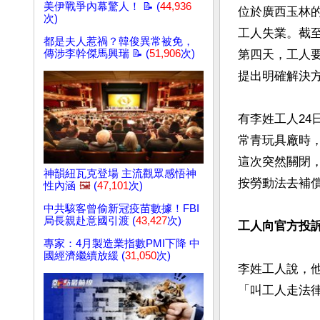
美伊戰爭內幕驚人！ 📝 (
44,936
位於廣西玉林
次)
工人失業。截至
都是夫人惹禍？韓俊異常被免，
傳涉李幹傑馬興瑞 📝 (
51,906
次)
第四天，工人
提出明確解決方
有李姓工人24
常青玩具廠時，
這次突然關閉
神韻紐瓦克登場 主流觀眾感悟神
按勞動法去補
性內涵
🖼️
(
47,101
次)
中共駭客曾偷新冠疫苗數據！FBI
局長親赴意國引渡 (
43,427
次)
工人向官方投
專家：4月製造業指數PMI下降 中
國經濟繼續放緩 (
31,050
次)
李姓工人說，
「叫工人走法律