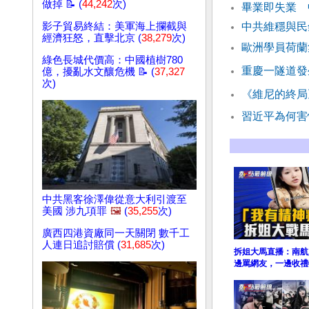
做掉 📝 (
44,242
次)
畢業即失業 
影子貿易終結：美軍海上攔截與
中共維穩與民
經濟狂怒，直擊北京 (
38,279
次)
歐洲學員荷蘭
綠色長城代價高：中國植樹780
重慶一隧道發
億，擾亂水文釀危機 📝 (
37,327
次)
《維尼的終局》
習近平為何害
中共黑客徐澤偉從意大利引渡至
美國 涉九項罪
🖼️
(
35,255
次)
廣西四港資廠同一天關閉 數千工
人連日追討賠償 (
31,685
次)
拆姐大馬直播：南航
邊罵網友，一邊收禮