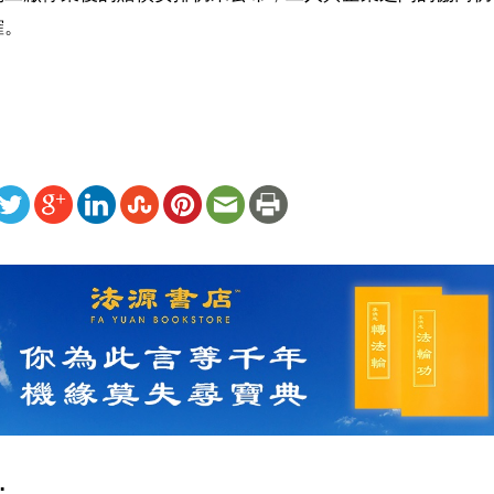
。

ww.renminbao.com/rmb/articles/2026/4/28/95022b.html
: