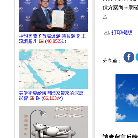
償方案尚未明確
△
文章網址: http://w
打印機版
神韻奧蘭多首場爆滿 議員頒獎 主
流讚超凡
🖼️
(
40,852
次)
分享至：
美伊衝突給海灣國家帶來的深層
影響
🖼️
📝 (
66,163
次)
讀者留言反饋