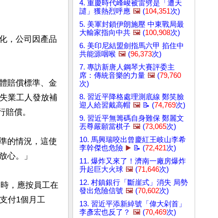
4. 重慶時代峰峻被雷劈是「遭天
譴」獲熱烈呼應
🖼️
(
104,351
次)
5. 美軍封鎖伊朗施壓 中東戰局最
大輸家指向中共
🖼️
(
100,908
次)
化，公司因產品
6. 美印尼結盟劍指馬六甲 掐住中
共能源咽喉
🖼️
(
96,373
次)
7. 專訪新唐人鋼琴大賽評委主
席：傳統音樂的力量
🖼️
(
79,760
體賠償標準、金
次)
向失業工人發放補
8. 習近平降格處理測底線 鄭笑臉
迎人給習戴高帽
🖼️
📝 (
74,769
次)
賠償。

9. 習近平無籌碼自身難保 鄭麗文
丟尊嚴願當棋子
🖼️
(
73,065
次)
10. 馬興瑞咬出曾慶紅王岐山李希
準的情況，這使
李幹傑也危險
▶️
📝 (
72,421
次)
心。」

11. 爆炸又來了！濟南一廠房爆炸
升起巨大火球
🖼️
(
71,646
次)
12. 村鎮銀行「斷崖式」消失 局勢
同時，應按員工在
發出危險信號
🖼️
(
70,602
次)
支付1個月工
13. 習近平添新綽號「偉大剁首」
李彥宏也反了？
🖼️
(
70,469
次)