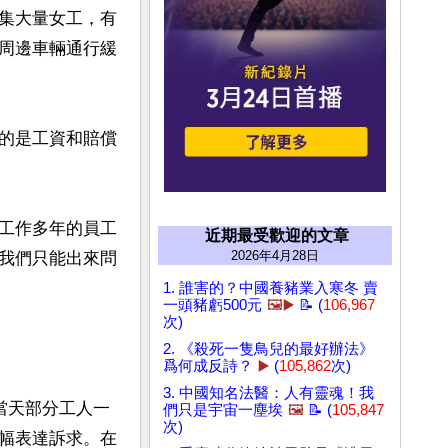
集大量女工，有
周邊車輛通行緩
的是工資和賠償
工作多年的員工
近期最受歡迎的文章
2026年4月28日
我們只能出來問
1. 誰害的？中國養豬業入寒冬 賣
一頭豬虧500元
🖼️▶️
📝 (
106,967
次)
2. 《殺死一隻鳥兒的最好辦法》
爲何成反詩？
▶️
(
105,862
次)
3. 中國知名法醫：人有靈魂！我
當天部分工人一
們只是宇宙一塵埃
🖼️
📝 (
105,847
次)
幅表達訴求。在