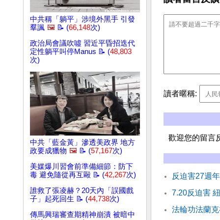
中共稱「躺平」涉境外黑手 引發
羣諷
🖼️
📝 (
66,148
次)
政治局會議吹噓 習近平昏招迭代
定性躺平叫停Manus 📝 (
48,803
次)
讀者暱稱:
歡迎您的留言
中共「藍金黃」滲透美政界 地方
政要成獵物
🖼️
📝 (
57,167
次)
美媒爆川習會前準備細節：防下
毒 避免隨從再互毆 📝 (
42,267
次)
反迫害27週
誰救了張凌赫？20天內「誤國戲
7.20反迫害
子」起死回生 📝 (
44,738
次)
法輪功法蘭克福
傳馬興瑞審查期精神崩潰 被暗中