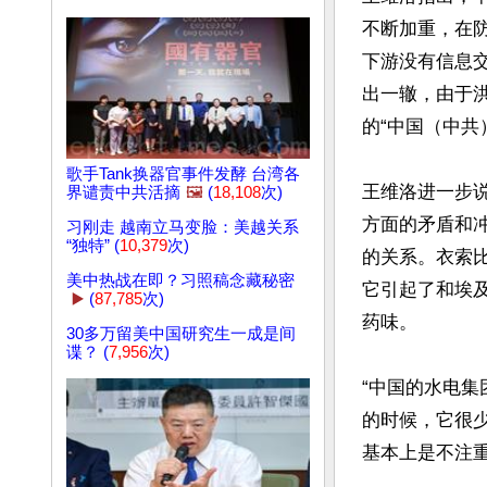
不断加重，在
下游没有信息交
出一辙，由于
的“中国（中共
歌手Tank换器官事件发酵 台湾各
王维洛进一步
界谴责中共活摘
🖼️
(
18,108
次)
方面的矛盾和
习刚走 越南立马变脸：美越关系
“独特” (
10,379
次)
的关系。衣索比亚的
美中热战在即？习照稿念藏秘密
它引起了和埃
▶️
(
87,785
次)
药味。

30多万留美中国研究生一成是间
谍？ (
7,956
次)
“中国的水电集
的时候，它很
基本上是不注重