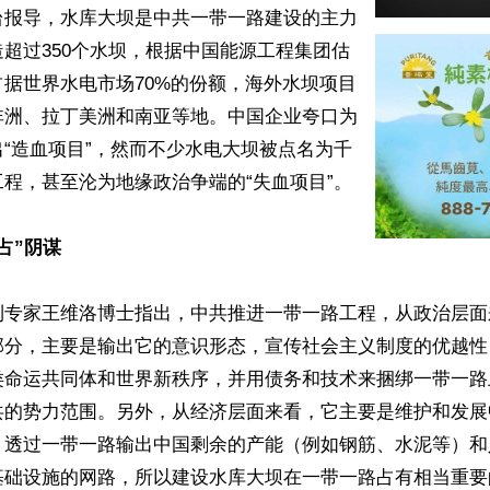
台报导，水库大坝是中共一带一路建设的主力
超过350个水坝，根据中国能源工程集团估
据世界水电市场70%的份额，海外水坝项目
非洲、拉丁美洲和南亚等地。中国企业夸口为
“造血项目”，然而不少水电大坝被点名为千
程，甚至沦为地缘政治争端的“失血项目”。

占”阴谋
利专家王维洛博士指出，中共推进一带一路工程，从政治层面
部分，主要是输出它的意识形态，宣传社会主义制度的优越性
类命运共同体和世界新秩序，并用债务和技术来捆绑一带一路
共的势力范围。另外，从经济层面来看，它主要是维护和发展
，透过一带一路输出中国剩余的产能（例如钢筋、水泥等）和
基础设施的网路，所以建设水库大坝在一带一路占有相当重要的