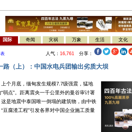
国际
奇闻
灾祸
万象
生活
文化
人气：
16,761
分享：
发表
一路（上）：中国水电兵团输出劣质大坝
上个月底，缅甸发生规模7.7级强震，猛地
“弱点”。距离震央一千公里外的曼谷审计署
，这是地震中泰国唯一倒塌的建筑物，由中铁
“豆腐渣工程”引发各界对中国企业施工质量