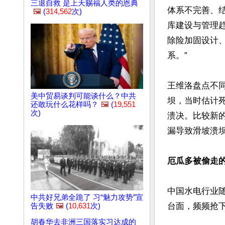
三退自救 是上天赐福人类的恩典
体系不完善、结
🖼️
(
314,562
次)
库建设与管理趋
除险加固设计
系。”

王维洛盘点不同
美中贸易谈判可能谈什么？中共
坝，当时估计死
还敢玩什么花样吗？
🖼️
(
19,551
次)
溃决。比较新的
漏导致滑坡溃坝，
厄瓜多被偷走
中国水电行业
中共好兄弟全跪了 习“魅力攻势”宣
台面，频频抢下
告失败
🖼️
(
10,631
次)
胡春华去非洲三国落实习达成的