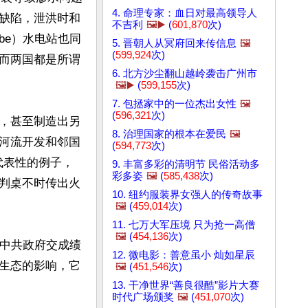
4. 命理专家：血日对最高领导人
缺陷，泄洪时和
不吉利
🖼️▶️
(
601,870
次)
be）水电站也同
5. 晋朝人从冥府回来传信息
🖼️
(
599,924
次)
而两国都是所谓
6. 北方沙尘翻山越岭袭击广州市
🖼️▶️
(
599,155
次)
7. 包拯家中的一位杰出女性
🖼️
(
596,321
次)
，甚至制造出另
8. 治理国家的根本在爱民
🖼️
河流开发和邻国
(
594,773
次)
也是代表性的例子，
9. 丰富多彩的清明节 民俗活动多
彩多姿
🖼️
(
585,438
次)
判桌不时传出火
10. 纽约服装界女强人的传奇故事
🖼️
(
459,014
次)
11. 七万大军压境 只为抢一高僧
🖼️
(
454,136
次)
向中共政府交成绩
12. 微电影：善意虽小 灿如星辰
生态的影响，它
🖼️
(
451,546
次)
13. 干净世界“善良很酷”影片大赛
时代广场颁奖
🖼️
(
451,070
次)