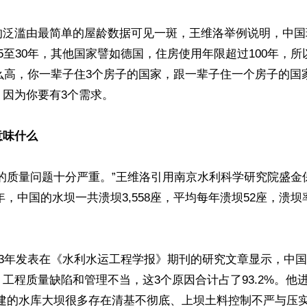
的泛滥由最简单的屋龄数据可见一斑，王维洛举例说明，中国
5至30年，其他国家譬如德国，住房使用年限超过100年，
么高，你一辈子住3个房子的国家，跟一辈子住一个房子的国
因为你要有3个需求。

意味什么
的质量问题十分严重。”王维洛引用南京水利科学研究院盛金
21年，中国的水坝一共溃坝3,558座，平均每年溃坝52座，溃
23年发表在《水利水运工程学报》期刊的研究文章显示，中
工程质量缺陷和管理不当，这3个原因合计占了93.2%。他
修建的水库大坝很多存在清基不彻底、上坝土料控制不严与压