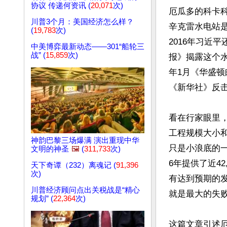
协议 传递何资讯 (
20,071
次)
厄瓜多的科卡科多
川普3个月：美国经济怎么样？
辛克雷水电站
(
19,783
次)
2016年习近
中美博弈最新动态——301“船轮三
战” (
15,859
次)
报》揭露这个水
年1月《华盛
《新华社》反击
看在行家眼里
工程规模大小
神韵巴黎三场爆满 演出重现中华
只是小浪底的
文明的神圣
🖼️
(
311,733
次)
6年提供了近4
天下奇谭（232）离魂记 (
91,396
次)
有达到预期的
川普经济顾问点出关税战是“精心
就是最大的失败
规划” (
22,364
次)
这篇文章引述