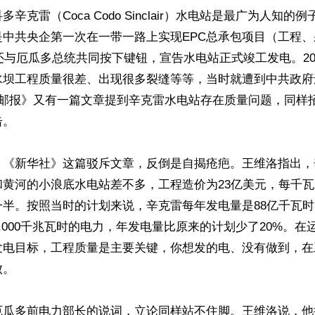
辛克雷（Coca Codo Sinclair）水电站是最广为人知的
是中共央企第一次在一带一路上实现EPC总承包项目（工程
平还与厄瓜多总统共同按下键钮，宣告水电站正式竣工发电。20
坝工程质量很差、出现很多裂缝等等，当时就遭到中共政府还
顿邮报》又有一篇文章提到辛克雷水电站存在质量问题，同样
。

，《新华社》这篇驳斥文章，反倒是自揭疮疤。王维洛指出，
和黄河的小浪底水电站差不多，工程造价为23亿美元，每千
一半。按照当时的计划来说，辛克雷每年发电量是88亿千瓦
2,000千兆瓦时的电力，年发电量比原来的计划少了20%。在
发电目标，工程质量是主要关键，你想发的电、没有做到，在
。

厄瓜多前电力部长的说词，立论同样站不住脚。王维洛说，他