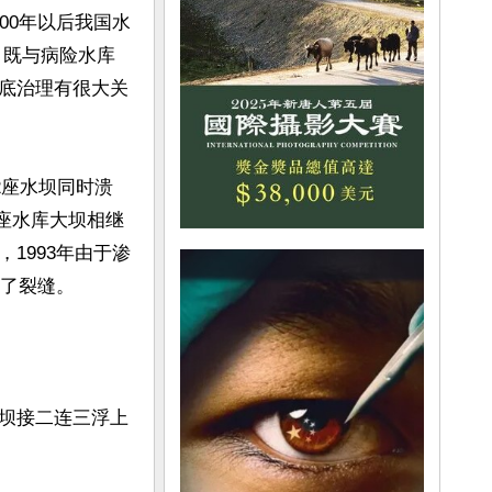
00年以后我国水
，既与病险水库
底治理有很大关
2座水坝同时溃
9座水库大坝相继
1993年由于渗
了裂缝。

坝接二连三浮上