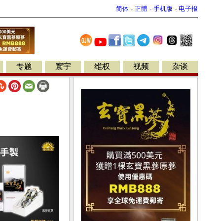
简体
-
正體
-
手机版
-
电子报
专题
寰宇
维权
视频
杂谈