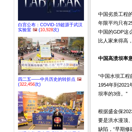
中国劣质工程
年限平均只有2
白宫公布：COVID-19超源于武汉
实验室
🖼️
(
10,928
次)
中国的GDP这
比人家来得高，
中国高溃坝率
“中国水坝工程
四二五——中共历史的转折点
🖼️
(
322,456
次)
1954年到20
坝率的3倍。”

根据盛金保20
要是洪水漫顶、
缺陷，“早期