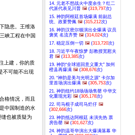
14. 元老不想战火中度余生？红二
代派代表见川普
🖼️
(
319,797
次)
15. 神韵阿根廷首场爆满 前副总
统、政要赞佩
🖼️
(
315,212
次)
下隐患。王维洛
16. 神韵汉密尔顿演出全爆满 议员
褒奖 名流齐赞
🖼️
(
314,024
次)
而三峡工程在中国
17. 稳定压倒一切
🖼️
(
313,720
次)
18. 习近平午夜惊梦 彭教授宽慰夫
君
🖼️
(
313,385
次)
往上建，你的质
19. 神韵“全球巡回意义重大” 加州
橙县再爆满
🖼️
(
308,676
次)
是不可能不出现
20. “神韵是美与光明之源” 卡尔加
里首场演出爆满
🖼️
(
305,753
次)
21. 神韵纽约18场场场售罄 中华文
化重现光彩
🖼️
(
305,178
次)
合格情况，而且
22. 司马棍子成司马烂仔
🖼️
是中国制造的水
(
302,666
次)
裂缝也被质疑为
23. 神韵抵达阿根廷 未演先热 票
房告罄
🖼️
(
301,627
次)
24. 神韵温哥华演出大爆满落幕 华