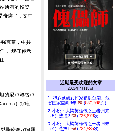
电站所有的投资，
是奇迹了，文中
在强震带，中共
任，“现在你老
。”

近期最受欢迎的文章
2025年4月18日
坦的尼卢姆杰卢
1. 28岁藏族女作家被以分裂、危
害国家重判8年
🖼️
(
880,998
次)
aruma）水电
2. 小说：大梁英雄传之王者归来
（5）选拔2
🖼️
(
736,678
次)
3. 小说：大梁英雄传之王者归来
（4）选拔1
🖼️
(
734,585
次)
开裂导致渗水问题