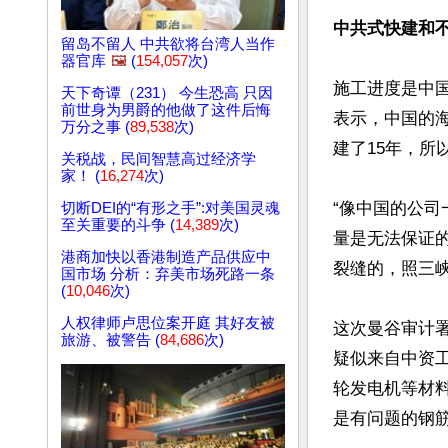
中共式快建和
留岛不留人 中共欲将台湾人当作
器官库
🖼️
(
154,057
次)
施工进度是中
天下奇谭（231） 今生恐高 只因
前世身为男爵的他做了这件后悔
表示，中国的
万分之事 (
89,538
次)
建了15年，所
关税战，民间智慧高过经济学
家！ (
16,274
次)
“像中国的公
切断DEI的“有形之手”:对美国灵魂
至关重要的斗争 (
14,389
次)
量是无法保证
港商加快以香港制造产品供应中
裂缝的，照三峡
国市场 分析：弃美市场死路一条
(
10,046
次)
人权律师卢思位案开庭 其好友被
这次曼谷审计
旅游、被警告 (
84,686
次)
疑似来自中资
轮发电机等材料
是有问题的钢筋