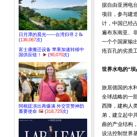
据自由亚洲电
项目，参与建造
计，中国已经占
遍布东南亚、
日月潭的晨光——台湾归寻 2 📝
(
136,067
次)
一个个国家输出
富士康搬迁设备 苹果加速转移中
疮百孔的劣质工
国供应链！
▶️
(
90,070
次)
世界水电的“坝
旅居德国的水
全球战略的一
西降，建构人
阿根廷演出再爆满 外交官赞神韵
重要使命
🖼️
(
318,729
次)
弟，建立起中
曲的产业结构
设法控制世界