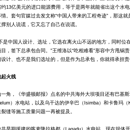
省约13亿美元的进口能源费用，等于是两年就能省出这个水
事情。套句官媒过去发文称“中国人带来的工程奇迹”，那这就
撑别人说谎，它又忘了自己在说谎。

程不是中国人设计、选址，它选在离火山不远的地方，同时位
目，签下总承包合同。”王维洛以“吃相难看”形容中方甩锅责
设计、也不是我们选址的，但是作为总承包，你就得承担责任
挑起火线
山一角，《华盛顿邮报》点名的中共海外大坝项目还有巴基斯
 Jhelum）水电站，以及乌干达的伊辛巴（Isimba）和卡鲁玛（K
裂缝等施工质量问题一再被提及。

共早期援建的喀麦隆拉格都（Lagadu）水电站，现在坝体