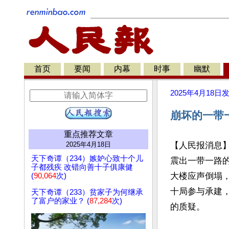
首页
要闻
内幕
时事
幽默
2025年4月18日
崩坏的一带
重点推荐文章
2025年4月18日
【人民报消息】
天下奇谭（234）嫉妒心致十个儿
震出一带一路的
子都残疾 改错向善十子俱康健
大楼应声倒塌
(
90,064
次)
十局参与承建，
天下奇谭（233）贫家子为何继承
了富户的家业？ (
87,284
次)
的质疑。
