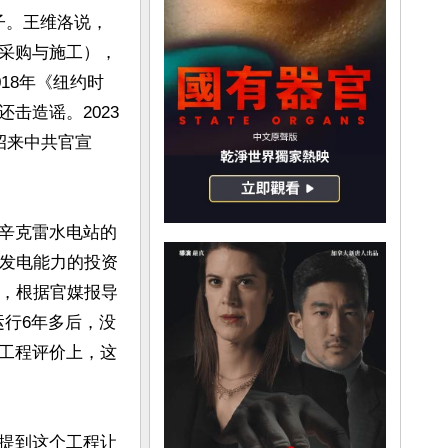
例子。王维洛说，
、采购与施工），
18年《纽约时
击造谣。2023
招来中共官宣
辛克雷水电站的
瓦发电能力的投资
时，根据官媒报导
运行6年多后，没
工程评价上，这
提到这个工程让