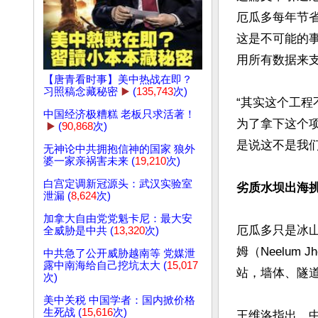
厄瓜多每年节
这是不可能的
用所有数据来支
【唐青看时事】美中热战在即？
习照稿念藏秘密
▶️
(
135,743
次)
“其实这个工
中国经济极糟糕 老板只求活著！
为了拿下这个项
▶️
(
90,868
次)
是说这不是我们
无神论中共拥抱信神的国家 狼外
婆一家亲祸害未来 (
19,210
次)
白宫定调新冠源头：武汉实验室
劣质水坝出海
泄漏 (
8,624
次)
加拿大自由党党魁卡尼：最大安
厄瓜多只是冰
全威胁是中共 (
13,320
次)
姆（Neelum
中共急了公开威胁越南等 党媒泄
露中南海给自己挖坑太大 (
15,017
站，墙体、隧道
次)
美中关税 中国学者：国内掀价格
生死战 (
15,616
次)
王维洛指出，中