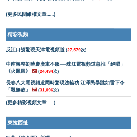
(更多民間維權文章......)
精彩視頻
反江口號驚現天津電視頻道
(
27,579
次)
中南海整劉曉慶廣東不服──珠江電視頻道急推「絕唱」
《火鳳凰》
🖼️
(
24,494
次)
長春八大電視頻道同時驚現法輪功 江澤民暴跳如雷下令
「殺無赦」
🖼️
(
31,096
次)
(更多精彩視頻文章......)
東拉西扯