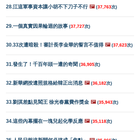
28.江這軍事資本讓小胡不下刀子不行
🖼️
(
37,763
次)
29.一個真實因果輪迴的故事
(
37,727
次)
30.33次遭暗殺！審計長李金華的誓言不值得
🖼️
(
37,623
次)
31.發生了！千百年頭一遭的奇聞
(
36,905
次)
32.新華網按遺照規格給韓正出消息
🖼️
(
36,182
次)
33.劉淇差點見閻王 徐光春黨費作獎金
🖼️
(
35,943
次)
34.這些內幕擺在一塊兒起化學反應
🖼️
(
35,118
次)