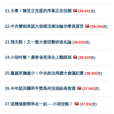
21.大事！陳至立完蛋的序幕正在拉開
🖼️
(
39,441
次)
22.中共變相承認大規模活摘法輪功學員器官
🖼️
(
39,043
次)
23.飛天獸！又一重大發現擊碎進化論
(
38,633
次)
24.小胡咋整！廣東省長浪尖上翻跟頭
🖼️
(
38,519
次)
25.黨越來膽越小！中央政治局擴大會議紀實
(
38,420
次)
26.今年諾貝爾和平獎爲何沒頒給高智晟
🖼️
(
37,943
次)
27.這幾個新聞串在一起──小胡沒輒！
🖼️
(
37,932
次)