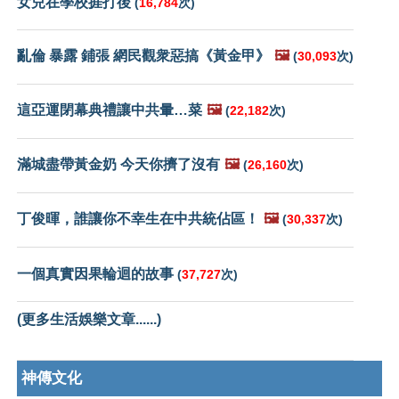
女兒在學校捱打後
(
16,784
次)
亂倫 暴露 鋪張 網民觀衆惡搞《黃金甲》
🖼️
(
30,093
次)
這亞運閉幕典禮讓中共暈…菜
🖼️
(
22,182
次)
滿城盡帶黃金奶 今天你擠了沒有
🖼️
(
26,160
次)
丁俊暉，誰讓你不幸生在中共統佔區！
🖼️
(
30,337
次)
一個真實因果輪迴的故事
(
37,727
次)
(更多生活娛樂文章......)
神傳文化