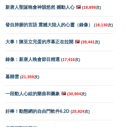
新唐人聖誕晚會神韻悠然 撼動人心
🖼️
(
18,899
次)
發自肺腑的言語 震撼大陸人的心靈（錄像）
(
18,130
次)
大事！陳至立完蛋的序幕正在拉開
🖼️
(
39,441
次)
錄像：新唐人晚會節目精選
(
17,416
次)
暮歸雲
(
21,359
次)
一段動人心絃的樂曲和圖象
🖼️
(
30,904
次)
好棒！動態網的自由門軟件6.2D
(
25,924
次)