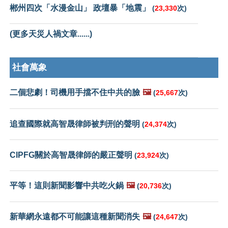
郴州四次「水漫金山」 政壇暴「地震」
(
23,330
次)
(更多天災人禍文章......)
社會萬象
二個悲劇！司機用手擋不住中共的臉
🖼️
(
25,667
次)
追查國際就高智晟律師被判刑的聲明
(
24,374
次)
CIPFG關於高智晟律師的嚴正聲明
(
23,924
次)
平等！這則新聞影響中共吃火鍋
🖼️
(
20,736
次)
新華網永遠都不可能讓這種新聞消失
🖼️
(
24,647
次)