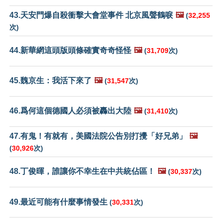
43.天安門爆自殺衝擊大會堂事件 北京風聲鶴唳
🖼️
(
32,255
次)
44.新華網這頭版頭條確實奇奇怪怪
🖼️
(
31,709
次)
45.魏京生：我活下來了
🖼️
(
31,547
次)
46.爲何這個德國人必須被轟出大陸
🖼️
(
31,410
次)
47.有鬼！有就有，美國法院公告別打攪「好兄弟」
🖼️
(
30,926
次)
48.丁俊暉，誰讓你不幸生在中共統佔區！
🖼️
(
30,337
次)
49.最近可能有什麼事情發生
(
30,331
次)