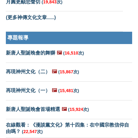
月圓更顯悲聲切
(
19,843
次)
(更多神傳文化文章......)
專題報導
新唐人聖誕晚會的舞獅
🖼️
(
16,510
次)
再現神州文化（二）
🖼️
(
15,867
次)
再現神州文化（一）
🖼️
(
15,481
次)
新唐人聖誕晚會首場精選
🖼️
(
15,924
次)
在線觀看：《漫談黨文化》第十四集：在中國宗教信仰自
由嗎？
(
22,547
次)