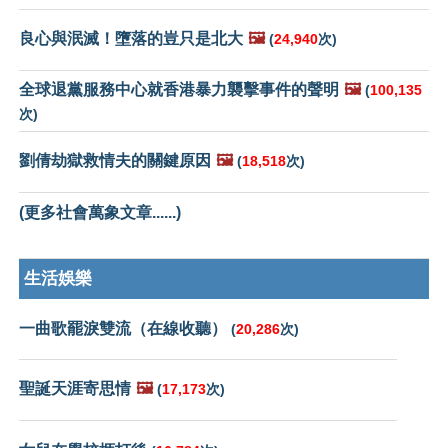
良心與泯滅！墮落的豈只是北大
🖼️
(
24,940
次)
全球退黨服務中心就香港暴力襲擊事件的聲明
🖼️
(
100,135
次)
劉倩劫獄救情夫的關鍵原因
🖼️
(
18,518
次)
(更多社會萬象文章......)
生活娛樂
一曲歌罷淚雙流（在線收聽）
(
20,286
次)
聖誕天涯寄思情
🖼️
(
17,173
次)