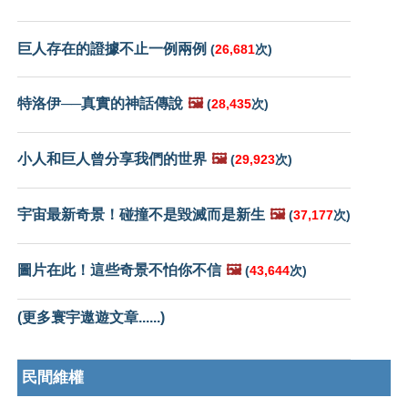
巨人存在的證據不止一例兩例
(
26,681
次)
特洛伊──真實的神話傳說
🖼️
(
28,435
次)
小人和巨人曾分享我們的世界
🖼️
(
29,923
次)
宇宙最新奇景！碰撞不是毀滅而是新生
🖼️
(
37,177
次)
圖片在此！這些奇景不怕你不信
🖼️
(
43,644
次)
(更多寰宇遨遊文章......)
民間維權