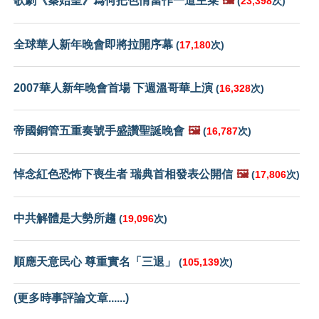
歌劇《秦始皇》爲何把色情當作一道主菜
🖼️
(
23,398
次)
全球華人新年晚會即將拉開序幕
(
17,180
次)
2007華人新年晚會首場 下週溫哥華上演
(
16,328
次)
帝國銅管五重奏號手盛讚聖誕晚會
🖼️
(
16,787
次)
悼念紅色恐怖下喪生者 瑞典首相發表公開信
🖼️
(
17,806
次)
中共解體是大勢所趨
(
19,096
次)
順應天意民心 尊重實名「三退」
(
105,139
次)
(更多時事評論文章......)