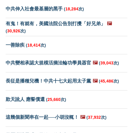
中共伸入社會最基層的黑手
(
18,284
次)
有鬼！有就有，美國法院公告別打攪「好兄弟」
🖼️
(
30,926
次)
一善除疾
(
18,414
次)
中共變相承認大規模活摘法輪功學員器官
🖼️
(
39,043
次)
長征是播種兒機！中共十七大起用太子黨
🖼️
(
45,486
次)
欺天訛人 應誓償還
(
25,660
次)
這幾個新聞串在一起──小胡沒輒！
🖼️
(
37,932
次)