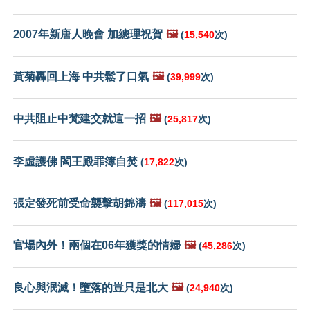
2007年新唐人晚會 加總理祝賀
🖼️
(
15,540
次)
黃菊轟回上海 中共鬆了口氣
🖼️
(
39,999
次)
中共阻止中梵建交就這一招
🖼️
(
25,817
次)
李虛護佛 閻王殿罪簿自焚
(
17,822
次)
張定發死前受命襲擊胡錦濤
🖼️
(
117,015
次)
官場內外！兩個在06年獲獎的情婦
🖼️
(
45,286
次)
良心與泯滅！墮落的豈只是北大
🖼️
(
24,940
次)