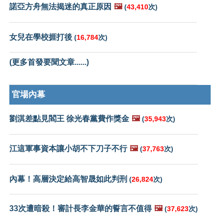
諾亞方舟無法揭迷的真正原因
🖼️
(
43,410
次)
女兒在學校捱打後
(
16,784
次)
(更多首發要聞文章......)
官場內幕
劉淇差點見閻王 徐光春黨費作獎金
🖼️
(
35,943
次)
江這軍事資本讓小胡不下刀子不行
🖼️
(
37,763
次)
內幕！高層決定給高智晟如此判刑
(
26,824
次)
33次遭暗殺！審計長李金華的誓言不值得
🖼️
(
37,623
次)