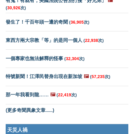
有鬼！有就有，美國法院公告別打攪「好兄弟」
🖼️
(
30,926
次)
發生了！千百年頭一遭的奇聞
(
36,905
次)
東西方兩大宗教「等」的是同一個人
(
22,938
次)
一個專家也無法解釋的怪事
(
32,304
次)
特號新聞！江澤民替身出現在新加坡
🖼️
(
57,235
次)
那一年我看到龍……
🖼️
(
22,419
次)
(更多奇聞異象文章......)
天災人禍