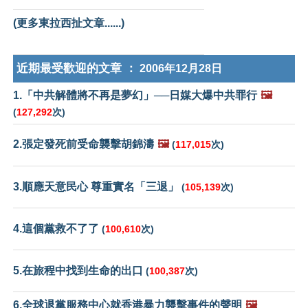
(更多東拉西扯文章......)
近期最受歡迎的文章 ：
2006年12月28日
1.「中共解體將不再是夢幻」──日媒大爆中共罪行
🖼️
(
127,292
次)
2.張定發死前受命襲擊胡錦濤
🖼️
(
117,015
次)
3.順應天意民心 尊重實名「三退」
(
105,139
次)
4.這個黨救不了了
(
100,610
次)
5.在旅程中找到生命的出口
(
100,387
次)
6.全球退黨服務中心就香港暴力襲擊事件的聲明
🖼️