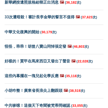
新華網按遺照規格給韓正出消息
🖼️
(
36,182
次)
33次遭暗殺！審計長李金華的誓言不值得
🖼️
(
37,623
次)
中華文化復興的開始
(
30,179
次)
怪怪，乖乖！胡曾八寶山同悼張定發
🖼️
(
46,803
次)
好樣的！賈甲在馬來西亞又發出了聲音
🖼️
(
22,028
次)
這些內幕擺在一塊兒起化學反應
🖼️
(
35,118
次)
小胡咋整！廣東省長浪尖上翻跟頭
🖼️
(
38,519
次)
中共哆嗦！這個天下奇聞被梵蒂岡確認
(
33,055
次)