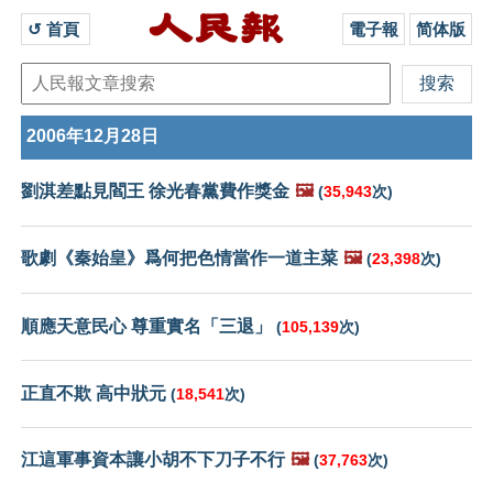
↺ 首頁 
電子報
简体版
2006年12月28日
劉淇差點見閻王 徐光春黨費作獎金
🖼️
(
35,943
次)
歌劇《秦始皇》爲何把色情當作一道主菜
🖼️
(
23,398
次)
順應天意民心 尊重實名「三退」
(
105,139
次)
正直不欺 高中狀元
(
18,541
次)
江這軍事資本讓小胡不下刀子不行
🖼️
(
37,763
次)