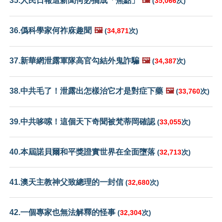
35.人民日報這新聞何必搞成「焦點」
🖼️
(
35,066
次)
36.僞科學家何祚庥趣聞
🖼️
(
34,871
次)
37.新華網泄露軍隊高官勾結外鬼詐騙
🖼️
(
34,387
次)
38.中共毛了！泄露出怎樣治它才是對症下藥
🖼️
(
33,760
次)
39.中共哆嗦！這個天下奇聞被梵蒂岡確認
(
33,055
次)
40.本屆諾貝爾和平獎證實世界在全面墮落
(
32,713
次)
41.澳天主教神父致總理的一封信
(
32,680
次)
42.一個專家也無法解釋的怪事
(
32,304
次)