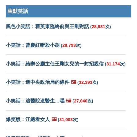
幽默笑話
黑色小笑話：霍英東臨終前與王剛對話
(
28,931
次)
小笑話：曾慶紅暗殺小胡
(
28,793
次)
小笑話：給辦公廳主任王剛女兒的一封招親信
(
31,174
次)
小笑話：進中央政治局的條件
🖼️
(
32,393
次)
小笑話：這醫院這醫生…嘿
🖼️
(
27,040
次)
爆笑版：江總看女人
🖼️
(
31,003
次)