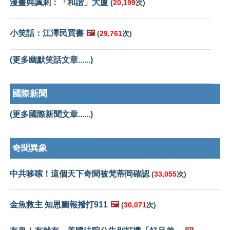
漫畫與諷刺：「和諧」大廈
(
20,199
次)
小笑話：江澤民買書
🖼️
(
29,761
次)
(更多幽默笑話文章......)
國際新聞
(更多國際新聞文章......)
奇聞異象
中共哆嗦！這個天下奇聞被梵蒂岡確認
(
33,055
次)
金魚救主 知恩圖報撥打911
🖼️
(
30,071
次)