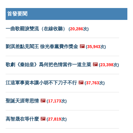
首發要聞
一曲歌罷淚雙流（在線收聽）
(
20,286
次)
劉淇差點見閻王 徐光春黨費作獎金
🖼️
(
35,943
次)
歌劇《秦始皇》爲何把色情當作一道主菜
🖼️
(
23,398
次)
江這軍事資本讓小胡不下刀子不行
🖼️
(
37,763
次)
聖誕天涯寄思情
🖼️
(
17,173
次)
高智晟在等什麼
🖼️
(
27,819
次)