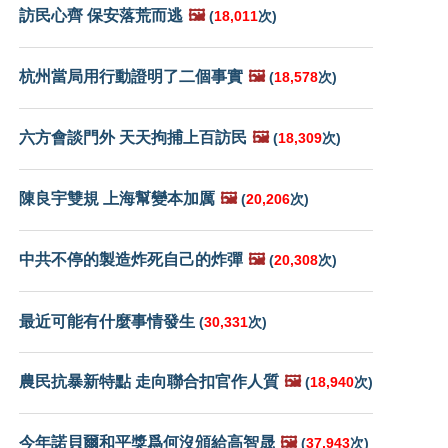
訪民心齊 保安落荒而逃
🖼️
(
18,011
次)
杭州當局用行動證明了二個事實
🖼️
(
18,578
次)
六方會談門外 天天拘捕上百訪民
🖼️
(
18,309
次)
陳良宇雙規 上海幫變本加厲
🖼️
(
20,206
次)
中共不停的製造炸死自己的炸彈
🖼️
(
20,308
次)
最近可能有什麼事情發生
(
30,331
次)
農民抗暴新特點 走向聯合扣官作人質
🖼️
(
18,940
次)
今年諾貝爾和平獎爲何沒頒給高智晟
🖼️
(
37,943
次)