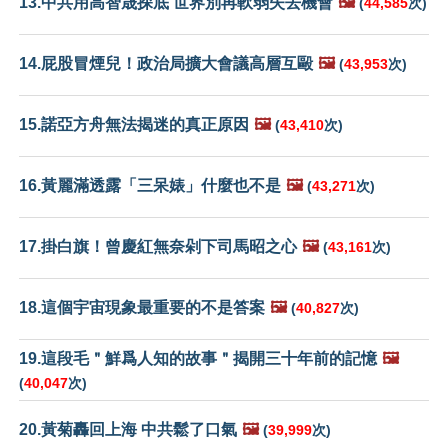
13.中共用高智晟探底 世界別再軟弱失去機會
🖼️
(
44,585
次)
14.屁股冒煙兒！政治局擴大會議高層互毆
🖼️
(
43,953
次)
15.諾亞方舟無法揭迷的真正原因
🖼️
(
43,410
次)
16.黃麗滿透露「三呆婊」什麼也不是
🖼️
(
43,271
次)
17.掛白旗！曾慶紅無奈剁下司馬昭之心
🖼️
(
43,161
次)
18.這個宇宙現象最重要的不是答案
🖼️
(
40,827
次)
19.這段毛＂鮮爲人知的故事＂揭開三十年前的記憶
🖼️
(
40,047
次)
20.黃菊轟回上海 中共鬆了口氣
🖼️
(
39,999
次)