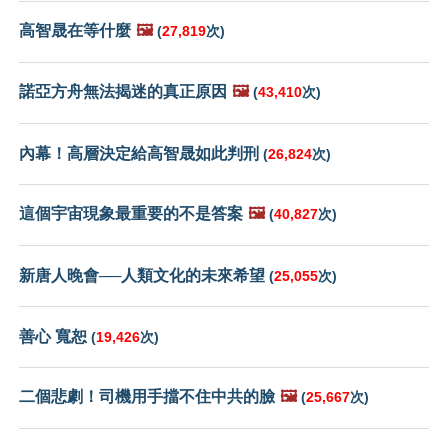
高智晟在等什麼
🖼️
(
27,819
次)
諾亞方舟無法揭迷的真正原因
🖼️
(
43,410
次)
內幕！高層決定給高智晟如此判刑
(
26,824
次)
這個宇宙現象最重要的不是答案
🖼️
(
40,827
次)
新唐人晚會──人類文化的未來希望
(
25,055
次)
善心 寬恕
(
19,426
次)
二個悲劇！司機用手擋不住中共的臉
🖼️
(
25,667
次)