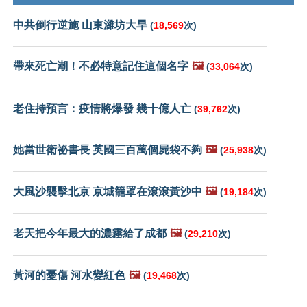
中共倒行逆施 山東濰坊大旱
(
18,569
次)
帶來死亡潮！不必特意記住這個名字
🖼️
(
33,064
次)
老住持預言：疫情將爆發 幾十億人亡
(
39,762
次)
她當世衛祕書長 英國三百萬個屍袋不夠
🖼️
(
25,938
次)
大風沙襲擊北京 京城籠罩在滾滾黃沙中
🖼️
(
19,184
次)
老天把今年最大的濃霧給了成都
🖼️
(
29,210
次)
黃河的憂傷 河水變紅色
🖼️
(
19,468
次)