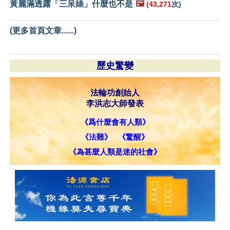
黃麗滿透露「三呆婊」什麼也不是
🖼️
(
43,271
次)
(更多首頁文章......)
歷史驚變
法輪功創始人
李洪志大師發表
《爲什麼會有人類》
《法難》
《驚醒》
《為甚麼人類是迷的社會》