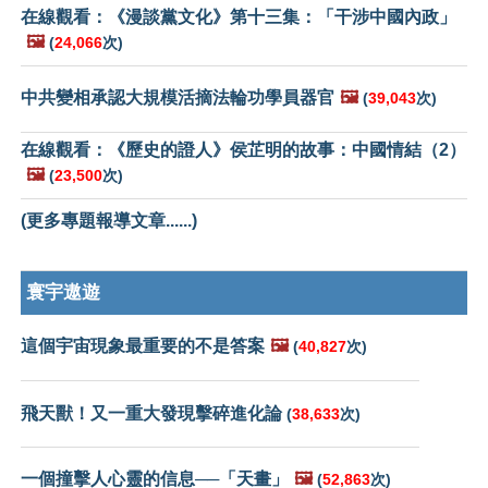
在線觀看：《漫談黨文化》第十三集：「干涉中國內政」
🖼️
(
24,066
次)
中共變相承認大規模活摘法輪功學員器官
🖼️
(
39,043
次)
在線觀看：《歷史的證人》侯芷明的故事：中國情結（2）
🖼️
(
23,500
次)
(更多專題報導文章......)
寰宇遨遊
這個宇宙現象最重要的不是答案
🖼️
(
40,827
次)
飛天獸！又一重大發現擊碎進化論
(
38,633
次)
一個撞擊人心靈的信息──「天畫」
🖼️
(
52,863
次)