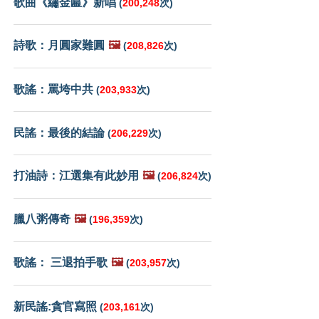
歌曲《繡金匾》新唱
(
200,248
次)
詩歌：月圓家難圓
🖼️
(
208,826
次)
歌謠：罵垮中共
(
203,933
次)
民謠：最後的結論
(
206,229
次)
打油詩：江選集有此妙用
🖼️
(
206,824
次)
臘八粥傳奇
🖼️
(
196,359
次)
歌謠： 三退拍手歌
🖼️
(
203,957
次)
新民謠:貪官寫照
(
203,161
次)