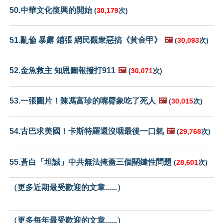
50.中華文化復興的開始
(
30,179
次)
51.亂倫 暴露 鋪張 網民觀衆惡搞《黃金甲》
🖼️
(
30,093
次)
52.金魚救主 知恩圖報撥打911
🖼️
(
30,071
次)
53.一張圖片！陳馮富珍的嘴脣象吃了死人
🖼️
(
30,015
次)
54.古巴求美國！卡斯特羅還沒咽最後一口氣
🖼️
(
29,768
次)
55.蒼白「坦誠」中共無法掩蓋三個關鍵性問題
(
28,601
次)
（更多近期最受歡迎的文章......）
（更多每年最受歡迎的文章......）