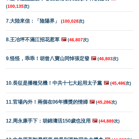
(
100,135
次)
7.大陸來信：「陰陽界」
(
100,028
次)
8.王冶坪不滿江招花惹草
🖼️
(
46,807
次)
9.怪怪，乖乖！胡曾八寶山同悼張定發
🖼️
(
46,803
次)
10.長征是播種兒機！中共十七大起用太子黨
🖼️
(
45,486
次)
11.官場內外！兩個在06年獲獎的情婦
🖼️
(
45,286
次)
12.周永康手下：胡錦濤活150歲也沒用
🖼️
(
44,889
次)