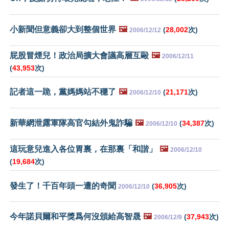
小新聞但意義卻大到整個世界
🖼️
(
28,002
次)
2006/12/12
屁股冒煙兒！政治局擴大會議高層互毆
🖼️
2006/12/11
(
43,953
次)
記者這一跪，黨媽媽站不穩了
🖼️
(
21,171
次)
2006/12/10
新華網泄露軍隊高官勾結外鬼詐騙
🖼️
(
34,387
次)
2006/12/10
這玩意兒進入各位胃裏，在那裏「和諧」
🖼️
2006/12/10
(
19,684
次)
發生了！千百年頭一遭的奇聞
(
36,905
次)
2006/12/10
今年諾貝爾和平獎爲何沒頒給高智晟
🖼️
(
37,943
次)
2006/12/9