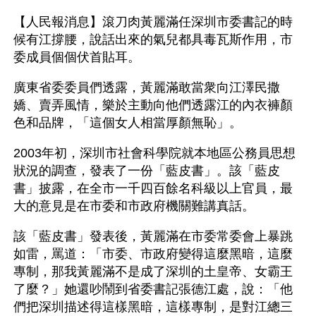
【人民報消息】滾刀肉黃麗滿任深圳市委書記的時
候有江撐腰，說話出來的氣兒都具毒瓦斯作用，市
委成員個個伏首貼耳。
廣東省委委員們透露，黃麗滿敢當衆向江澤民撒
嬌、賣弄風情，樂於主動向他們透露江的內衣褲顏
色和品牌，「這個女人相當厚顏無恥」。
2003年初，深圳市社會科學院就本地區公務員思想
狀況的調查，發表了一份「藍皮書」。該「藍皮
書」披露，在全市一千四百餘名科級以上官員，最
大的意見是在市委和市政府機關難講真話。
該「藍皮書」發表後，黃麗滿在市委常委會上暴跳
如雷，罵道：「市委、市政府變得這麼黑暗，這麼
專制，那我黃麗滿不是成了深圳的土皇帝、女霸王
了麼？」她還吵鬧到省委書記張德江處，說：「他
們把深圳描述得這樣黑暗，這樣專制，是對江總三