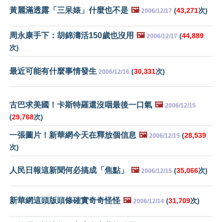
黃麗滿透露「三呆婊」什麼也不是
🖼️
(
43,271
次)
2006/12/17
周永康手下：胡錦濤活150歲也沒用
🖼️
(
44,889
2006/12/17
次)
最近可能有什麼事情發生
(
30,331
次)
2006/12/16
古巴求美國！卡斯特羅還沒咽最後一口氣
🖼️
2006/12/15
(
29,768
次)
一張圖片！新華網今天在釋放個信息
🖼️
(
28,539
2006/12/15
次)
人民日報這新聞何必搞成「焦點」
🖼️
(
35,066
次)
2006/12/15
新華網這頭版頭條確實奇奇怪怪
🖼️
(
31,709
次)
2006/12/14