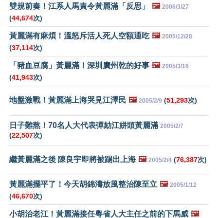
雙規前奏！江系人馬責令黃麗滿「反思」
🖼️
2006/3/27
(
44,674
次)
黃麗滿有麻煩！溫怒斥活人死人空額通吃
🖼️
2005/12/28
(
37,114
次)
「豬血豆腐」黃麗滿！深圳廣州乾的好事
🖼️
2005/3/16
(
41,943
次)
地盤激戰！黃麗滿上海哭見江澤民
🖼️
(
51,293
次)
2005/2/9
日子難熬！70名人大代表彈劾江姘頭黃麗滿
2005/2/7
(
22,507
次)
繼黃麗滿之後 陳良宇即將被踢出上海
🖼️
(
76,387
次)
2005/2/4
黃麗滿擺平了！今天胡錦濤放風整治陳至立
🖼️
2005/1/12
(
46,670
次)
小胡治老江！黃麗滿接任粵省人大主任之前的下馬威
🖼️