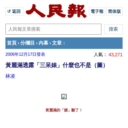
↺ 返回 
電子報
简体版
首頁
分欄目
內幕
文章
›
›
›
：
2006年12月17日
發表
人氣：
43,271
黃麗滿透露「三呆婊」什麼也不是（圖）
林凌
黃麗滿的「腰」斷了！