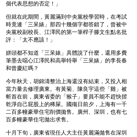
個代表思想的否定！」
但就在此期間，黃麗滿到中央黨校學習時，在考試
時竟連「三呆婊」那四十幾個字都答錯了，曾被中
央黨校副校長、江澤民的第一筆桿子滕文生點名批
評：「太不應該！」
姘頭都不知道「三呆婊」具體說了什麼，還用多費
筆墨去噁心江澤民和高舉特舉「三呆婊」的李長春
和曾慶紅嗎？
今年秋天，胡錦濤整治上海還沒有結束，又投入相
當力量去修理廣東。有黃菊、陳良宇這些「雞」被
斬首在前，廣東省委的「猴子」要員不能不趕快揩
乾淨自己屁股上的稀屎。國殤日前夕，上海有一千
二百多幢豪華住宅削價拋售。廣州、深圳，也有七
百多幢豪華住宅拋出求售。
十月下旬，廣東省現任人大主任黃麗滿拋售在深圳