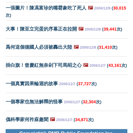
一張圖片！陳馮富珍的嘴脣象吃了死人
🖼️
(
30,015
2006/12/9
次)
大事！陳至立完蛋的序幕正在拉開
🖼️
(
39,441
次)
2006/12/8
爲何這個德國人必須被轟出大陸
🖼️
(
31,410
次)
2006/12/8
掛白旗！曾慶紅無奈剁下司馬昭之心
🖼️
(
43,161
次)
2006/12/7
一個真實因果輪迴的故事
(
37,727
次)
2006/12/7
一個專家也無法解釋的怪事
(
32,304
次)
2006/12/7
僞科學家何祚庥趣聞
🖼️
(
34,871
次)
2006/12/7