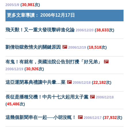
(
30,981
次)
2005/1/9
更多文章導讀：
2006年12月17日
飛天獸！又一重大發現擊碎進化論
(
38,633
次)
2006/12/20
劉倩劫獄救情夫的關鍵原因
🖼️
(
18,518
次)
2006/12/19
有鬼！有就有，美國法院公告別打攪「好兄弟」
🖼️
(
30,926
次)
2006/12/19
這亞運閉幕典禮讓中共暈…菜
🖼️
(
22,182
次)
2006/12/18
長征是播種兒機！中共十七大起用太子黨
🖼️
2006/12/18
(
45,486
次)
這幾個新聞串在一起──小胡沒輒！
🖼️
(
37,932
次)
2006/12/17