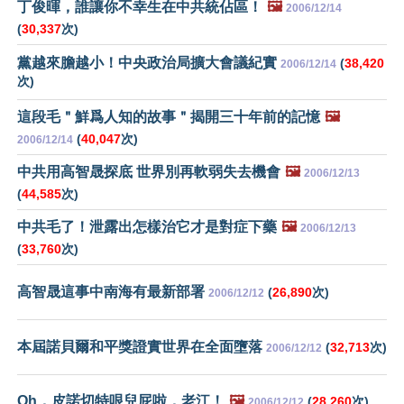
丁俊暉，誰讓你不幸生在中共統佔區！
🖼️
2006/12/14
(
30,337
次)
黨越來膽越小！中央政治局擴大會議紀實
(
38,420
2006/12/14
次)
這段毛＂鮮爲人知的故事＂揭開三十年前的記憶
🖼️
(
40,047
次)
2006/12/14
中共用高智晟探底 世界別再軟弱失去機會
🖼️
2006/12/13
(
44,585
次)
中共毛了！泄露出怎樣治它才是對症下藥
🖼️
2006/12/13
(
33,760
次)
高智晟這事中南海有最新部署
(
26,890
次)
2006/12/12
本屆諾貝爾和平獎證實世界在全面墮落
(
32,713
次)
2006/12/12
Oh，皮諾切特哏兒屁啦，老江！
🖼️
(
28,260
次)
2006/12/12