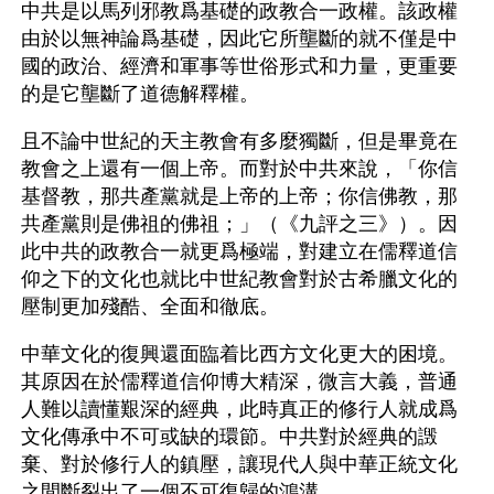
中共是以馬列邪教爲基礎的政教合一政權。該政權
由於以無神論爲基礎，因此它所壟斷的就不僅是中
國的政治、經濟和軍事等世俗形式和力量，更重要
的是它壟斷了道德解釋權。
且不論中世紀的天主教會有多麼獨斷，但是畢竟在
教會之上還有一個上帝。而對於中共來說，「你信
基督教，那共產黨就是上帝的上帝；你信佛教，那
共產黨則是佛祖的佛祖；」（《九評之三》）。因
此中共的政教合一就更爲極端，對建立在儒釋道信
仰之下的文化也就比中世紀教會對於古希臘文化的
壓制更加殘酷、全面和徹底。
中華文化的復興還面臨着比西方文化更大的困境。
其原因在於儒釋道信仰博大精深，微言大義，普通
人難以讀懂艱深的經典，此時真正的修行人就成爲
文化傳承中不可或缺的環節。中共對於經典的譭
棄、對於修行人的鎮壓，讓現代人與中華正統文化
之間斷裂出了一個不可復歸的鴻溝。