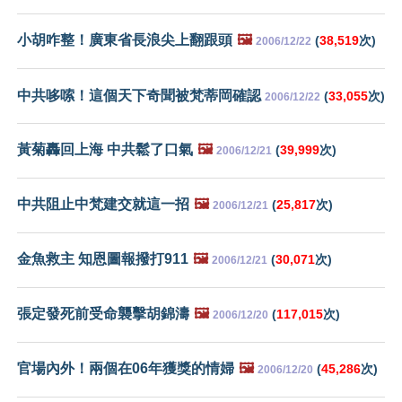
小胡咋整！廣東省長浪尖上翻跟頭
🖼️
(
38,519
次)
2006/12/22
中共哆嗦！這個天下奇聞被梵蒂岡確認
(
33,055
次)
2006/12/22
黃菊轟回上海 中共鬆了口氣
🖼️
(
39,999
次)
2006/12/21
中共阻止中梵建交就這一招
🖼️
(
25,817
次)
2006/12/21
金魚救主 知恩圖報撥打911
🖼️
(
30,071
次)
2006/12/21
張定發死前受命襲擊胡錦濤
🖼️
(
117,015
次)
2006/12/20
官場內外！兩個在06年獲獎的情婦
🖼️
(
45,286
次)
2006/12/20