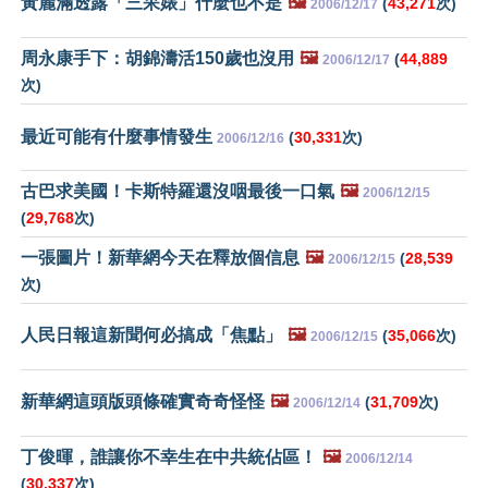
黃麗滿透露「三呆婊」什麼也不是
🖼️
(
43,271
次)
2006/12/17
周永康手下：胡錦濤活150歲也沒用
🖼️
(
44,889
2006/12/17
次)
最近可能有什麼事情發生
(
30,331
次)
2006/12/16
古巴求美國！卡斯特羅還沒咽最後一口氣
🖼️
2006/12/15
(
29,768
次)
一張圖片！新華網今天在釋放個信息
🖼️
(
28,539
2006/12/15
次)
人民日報這新聞何必搞成「焦點」
🖼️
(
35,066
次)
2006/12/15
新華網這頭版頭條確實奇奇怪怪
🖼️
(
31,709
次)
2006/12/14
丁俊暉，誰讓你不幸生在中共統佔區！
🖼️
2006/12/14
(
30,337
次)