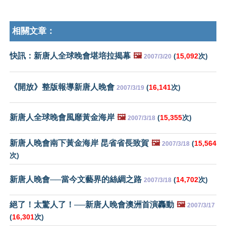
相關文章：
快訊：新唐人全球晚會堪培拉揭幕
🖼️
(
15,092
次)
2007/3/20
《開放》整版報導新唐人晚會
(
16,141
次)
2007/3/19
新唐人全球晚會風靡黃金海岸
🖼️
(
15,355
次)
2007/3/18
新唐人晚會南下黃金海岸 昆省省長致賀
🖼️
(
15,564
2007/3/18
次)
新唐人晚會──當今文藝界的絲綢之路
(
14,702
次)
2007/3/18
絕了！太驚人了！──新唐人晚會澳洲首演轟動
🖼️
2007/3/17
(
16,301
次)