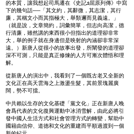
的本質，讓我想起司馬遷在《史記ܦ屈原列傳》中寫
下的幾句話──「其文約，其辭微，其志潔，其行
廉，其稱文小而其指極大，舉類邇而見義遠。」
（就是說，文章簡約，詞彙簡單，但志向高潔，德
行清廉，雖然講的東西很小但指出的道理卻非常
大，舉的例子就在身邊但是映射的內涵卻非常深
遠。）新唐人從很小的故事出發，所闡發的道理卻
深不可測，只能是真正修煉的人方可漸次體悟和理
解。
從新唐人的演出中，我看到了一個既古老又全新的
文化正在高天雲海之上激盪生髮，其前景瑰麗廣
闊，勢不可擋。
中共賴以生存的文化基礎「黨文化」正在新唐人晚
會爲代表的文化復興運動中冰消雪解，由此必將引
發中國人生活方式和社會管理方式的轉變，幫助中
國籍由信仰、道德和文化的重建而平順過渡到一個
新的紀元。