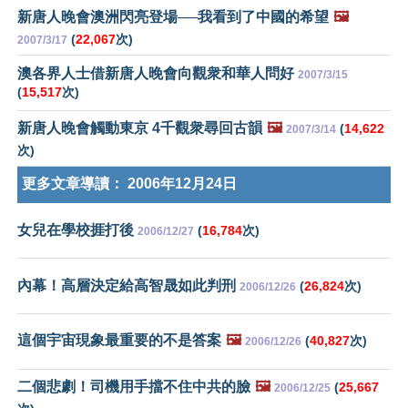
新唐人晚會澳洲閃亮登場──我看到了中國的希望
🖼️
(
22,067
次)
2007/3/17
澳各界人士借新唐人晚會向觀衆和華人問好
2007/3/15
(
15,517
次)
新唐人晚會觸動東京 4千觀衆尋回古韻
🖼️
(
14,622
2007/3/14
次)
更多文章導讀：
2006年12月24日
女兒在學校捱打後
(
16,784
次)
2006/12/27
內幕！高層決定給高智晟如此判刑
(
26,824
次)
2006/12/26
這個宇宙現象最重要的不是答案
🖼️
(
40,827
次)
2006/12/26
二個悲劇！司機用手擋不住中共的臉
🖼️
(
25,667
2006/12/25