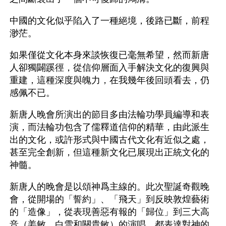
中國的文化似乎陷入了一種絕境，後路已斷，前程
渺茫。
如果僅從文化本身來談恢復已毫無希望，然而新唐
人卻獨闢蹊徑，從信仰層面入手解決文化的復興與
重建，這種深度與魄力，在我幾年後回頭看去，仍
感佩不已。
新唐人晚會所演出的節目多由法輪功學員編導和表
演，而法輪功包含了儒釋道信仰的精華，由此派生
出的文化，或許形式與中國古代文化有近似之處，
甚至完全創新，但這種新文化已展現出正統文化的
神髓。 
新唐人的晚會是以頌神爲主線的。此次聖誕奇觀晚
會，從開場的「誓約」、「飛天」到反映敦煌藝術
的「造像」，從表現善惡有報的「歸位」到三大高
音（姜敏、白雪和關貴敏）的演唱，都表達對神的