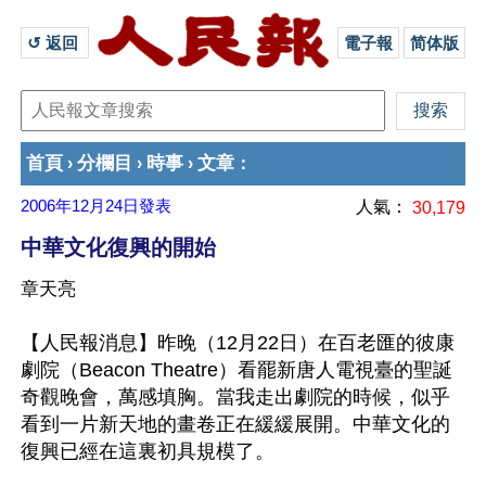
↺ 返回 
電子報
简体版
首頁
分欄目
時事
文章
›
›
›
：
2006年12月24日
發表
人氣：
30,179
中華文化復興的開始
章天亮
【人民報消息】昨晚（12月22日）在百老匯的彼康
劇院（Beacon Theatre）看罷新唐人電視臺的聖誕
奇觀晚會，萬感填胸。當我走出劇院的時候，似乎
看到一片新天地的畫卷正在緩緩展開。中華文化的
復興已經在這裏初具規模了。