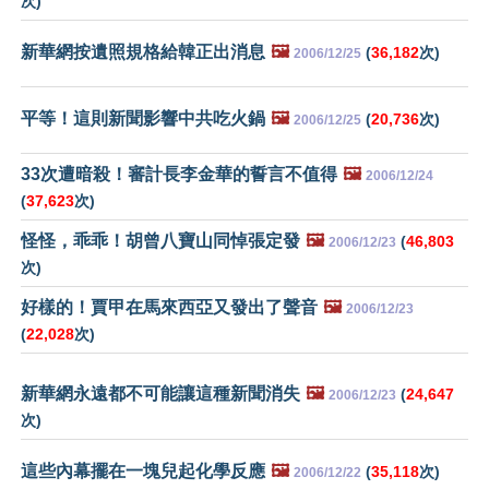
次)
新華網按遺照規格給韓正出消息
🖼️
(
36,182
次)
2006/12/25
平等！這則新聞影響中共吃火鍋
🖼️
(
20,736
次)
2006/12/25
33次遭暗殺！審計長李金華的誓言不值得
🖼️
2006/12/24
(
37,623
次)
怪怪，乖乖！胡曾八寶山同悼張定發
🖼️
(
46,803
2006/12/23
次)
好樣的！賈甲在馬來西亞又發出了聲音
🖼️
2006/12/23
(
22,028
次)
新華網永遠都不可能讓這種新聞消失
🖼️
(
24,647
2006/12/23
次)
這些內幕擺在一塊兒起化學反應
🖼️
(
35,118
次)
2006/12/22