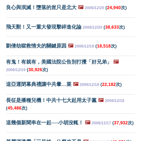
良心與泯滅！墮落的豈只是北大
🖼️
(
24,940
次)
2006/12/20
飛天獸！又一重大發現擊碎進化論
(
38,633
次)
2006/12/20
劉倩劫獄救情夫的關鍵原因
🖼️
(
18,518
次)
2006/12/19
有鬼！有就有，美國法院公告別打攪「好兄弟」
🖼️
(
30,926
次)
2006/12/19
這亞運閉幕典禮讓中共暈…菜
🖼️
(
22,182
次)
2006/12/18
長征是播種兒機！中共十七大起用太子黨
🖼️
2006/12/18
(
45,486
次)
這幾個新聞串在一起──小胡沒輒！
🖼️
(
37,932
次)
2006/12/17