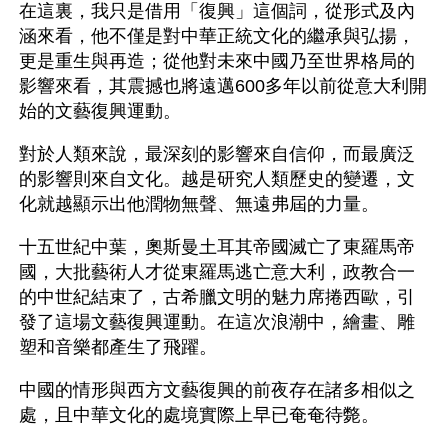
在這裏，我只是借用「復興」這個詞，從形式及內
涵來看，他不僅是對中華正統文化的繼承與弘揚，
更是重生與再造；從他對未來中國乃至世界格局的
影響來看，其震撼也將遠邁600多年以前從意大利開
始的文藝復興運動。
對於人類來說，最深刻的影響來自信仰，而最廣泛
的影響則來自文化。越是研究人類歷史的變遷，文
化就越顯示出他潤物無聲、無遠弗屆的力量。 
十五世紀中葉，奧斯曼土耳其帝國滅亡了東羅馬帝
國，大批藝術人才從東羅馬逃亡意大利，政教合一
的中世紀結束了，古希臘文明的魅力席捲西歐，引
發了這場文藝復興運動。在這次浪潮中，繪畫、雕
塑和音樂都產生了飛躍。
中國的情形與西方文藝復興的前夜存在諸多相似之
處，且中華文化的處境實際上早已奄奄待斃。