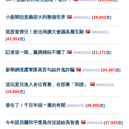
小新聞但意義卻大到整個世界
🖼️
(
28,002
次)
2006/12/12
屁股冒煙兒！政治局擴大會議高層互毆
🖼️
2006/12/11
(
43,953
次)
記者這一跪，黨媽媽站不穩了
🖼️
(
21,171
次)
2006/12/10
新華網泄露軍隊高官勾結外鬼詐騙
🖼️
(
34,387
次)
2006/12/10
這玩意兒進入各位胃裏，在那裏「和諧」
🖼️
2006/12/10
(
19,684
次)
發生了！千百年頭一遭的奇聞
(
36,905
次)
2006/12/10
今年諾貝爾和平獎爲何沒頒給高智晟
🖼️
(
37,943
次)
2006/12/9