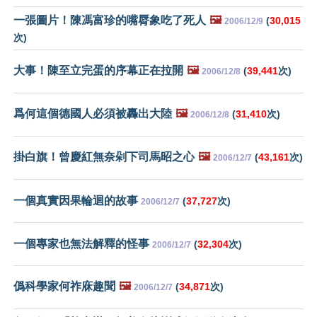
一張圖片！陳馮富珍的嘴脣象吃了死人
🖼️
(
30,015
2006/12/9
次)
大事！陳至立完蛋的序幕正在拉開
🖼️
(
39,441
次)
2006/12/8
爲何這個德國人必須被轟出大陸
🖼️
(
31,410
次)
2006/12/8
掛白旗！曾慶紅無奈剁下司馬昭之心
🖼️
(
43,161
次)
2006/12/7
一個真實因果輪迴的故事
(
37,727
次)
2006/12/7
一個專家也無法解釋的怪事
(
32,304
次)
2006/12/7
僞科學家何祚庥趣聞
🖼️
(
34,871
次)
2006/12/7