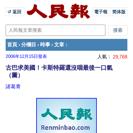
↺ 返回 
電子報
简体版
首頁
分欄目
時事
文章
›
›
›
：
2006年12月15日
發表
人氣：
29,768
古巴求美國！卡斯特羅還沒咽最後一口氣
（圖）
諸葛青