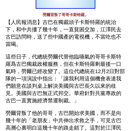
勞爾背叛了哥哥卡斯特羅。
【人民報消息】古巴在獨裁頭子卡斯特羅的統治
下，和中共摟了幾十年，一直貧困交加，江澤民去
古巴訪問時，送了些中國產的電視機，不當吃也不
當喝。
這些日子，代總統勞爾代替他臨嚥氣的哥哥卡斯特
羅爲古巴獨裁政權服務，但在卡斯特羅剩最後一口
氣時，勞爾已經改變了。這位代總統在12月2日對部
隊的一項演說中指出：「讓我利用這個機會表達我
們願意在談判桌上解決美國與古巴長久以來的歧
見。美國與古巴無正式邦交。華府針對共黨專政的
古巴一直實施經濟禁運制裁。」 
勞爾背叛了他的哥哥，古巴開始求美國，而不是向
幾十年的「老朋友」中共伸出求救之手，可見古巴
高層心裏明白這幾十年的路走錯了。這對於江澤民