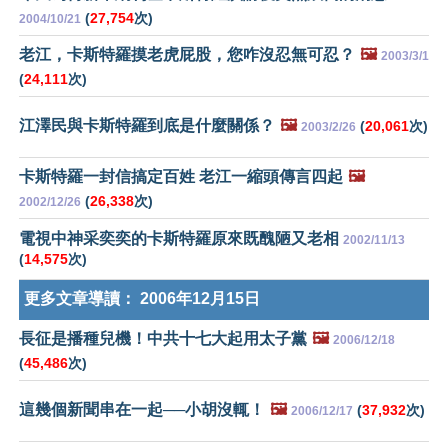
(
27,754
次)
2004/10/21
老江，卡斯特羅摸老虎屁股，您咋沒忍無可忍？
🖼️
2003/3/1
(
24,111
次)
江澤民與卡斯特羅到底是什麼關係？
🖼️
(
20,061
次)
2003/2/26
卡斯特羅一封信搞定百姓 老江一縮頭傳言四起
🖼️
(
26,338
次)
2002/12/26
電視中神采奕奕的卡斯特羅原來既醜陋又老相
2002/11/13
(
14,575
次)
更多文章導讀：
2006年12月15日
長征是播種兒機！中共十七大起用太子黨
🖼️
2006/12/18
(
45,486
次)
這幾個新聞串在一起──小胡沒輒！
🖼️
(
37,932
次)
2006/12/17