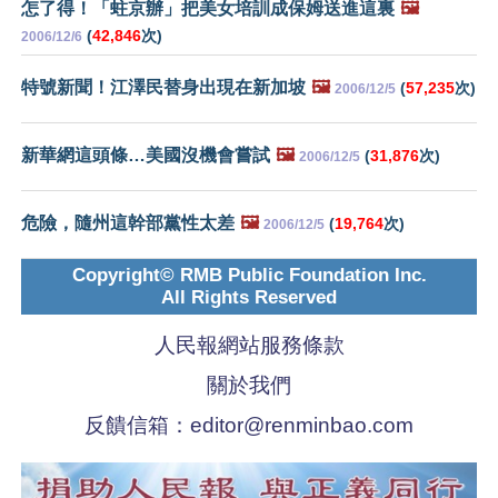
怎了得！「蛀京辦」把美女培訓成保姆送進這裏
🖼️
(
42,846
次)
2006/12/6
特號新聞！江澤民替身出現在新加坡
🖼️
(
57,235
次)
2006/12/5
新華網這頭條…美國沒機會嘗試
🖼️
(
31,876
次)
2006/12/5
危險，隨州這幹部黨性太差
🖼️
(
19,764
次)
2006/12/5
Copyright© RMB Public Foundation Inc.
All Rights Reserved
人民報網站服務條款
關於我們
反饋信箱：
editor@renminbao.com