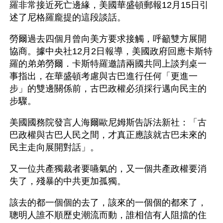
羅非常接近死亡邊緣，美國華盛頓郵報12月15日引
述了尼格羅龐提的這段談話。
勞爾過去四個月曾向美方要求接觸，呼籲雙方展開
協商。據中央社12月2日報導，美國政府回應卡斯特
羅的弟弟勞爾．卡斯特羅邀請兩國共同上談判桌一
事指出，在華盛頓考慮與古巴進行任何「更進一
步」的雙邊關係前，古巴政權必須採行邁向民主的
步驟。
美國國務院發言人海爾歐尼姆斯告訴法新社：「古
巴政權與古巴人民之間，才真正應該就古巴未來的
民主走向展開對話」。
又一位共產獨裁者要嚥氣的，又一個共產政權要消
失了，殘暴的中共更加孤獨。
該去的都一個個的去了，該來的一個個的都來了，
聰明人誰不順歷史潮流而動，誰相信有人阻擋的住