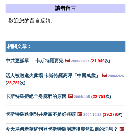
讀者留言
歡迎您的留言反饋。
相關文章：
中共更孤單──卡斯特羅要完
🖼️
(
21,946
次)
2006/11/13
活人被送進火葬場 卡斯特羅高呼「中國萬歲」
🖼️
2006/2/26
(
23,781
次)
卡斯特羅拒絕全身麻醉的原因
🖼️
(
22,751
次)
2004/11/5
卡斯特羅跌倒對共產黨不是好兆頭
🖼️
(
19,276
次)
2004/10/22
今天爲何新華網刊登卡斯特羅演講後突然跌倒的消息？
🖼️