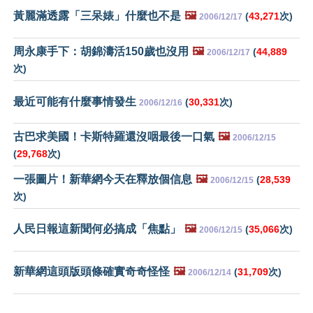
黃麗滿透露「三呆婊」什麼也不是
🖼️
(
43,271
次)
2006/12/17
周永康手下：胡錦濤活150歲也沒用
🖼️
(
44,889
2006/12/17
次)
最近可能有什麼事情發生
(
30,331
次)
2006/12/16
古巴求美國！卡斯特羅還沒咽最後一口氣
🖼️
2006/12/15
(
29,768
次)
一張圖片！新華網今天在釋放個信息
🖼️
(
28,539
2006/12/15
次)
人民日報這新聞何必搞成「焦點」
🖼️
(
35,066
次)
2006/12/15
新華網這頭版頭條確實奇奇怪怪
🖼️
(
31,709
次)
2006/12/14