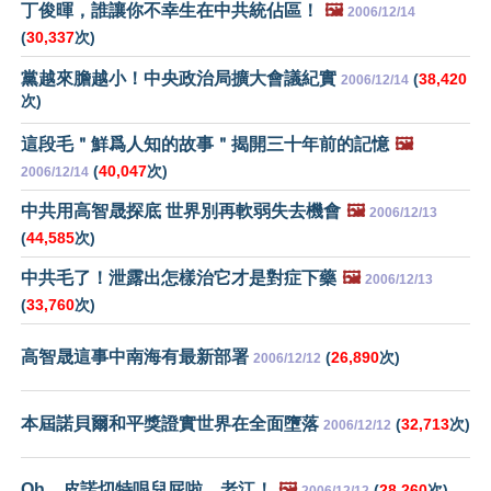
丁俊暉，誰讓你不幸生在中共統佔區！
🖼️
2006/12/14
(
30,337
次)
黨越來膽越小！中央政治局擴大會議紀實
(
38,420
2006/12/14
次)
這段毛＂鮮爲人知的故事＂揭開三十年前的記憶
🖼️
(
40,047
次)
2006/12/14
中共用高智晟探底 世界別再軟弱失去機會
🖼️
2006/12/13
(
44,585
次)
中共毛了！泄露出怎樣治它才是對症下藥
🖼️
2006/12/13
(
33,760
次)
高智晟這事中南海有最新部署
(
26,890
次)
2006/12/12
本屆諾貝爾和平獎證實世界在全面墮落
(
32,713
次)
2006/12/12
Oh，皮諾切特哏兒屁啦，老江！
🖼️
(
28,260
次)
2006/12/12