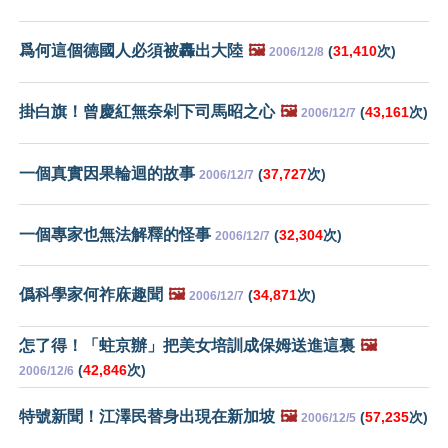
爲何這個德國人必須被轟出大陸
🖼️
(
31,410
次)
2006/12/8
掛白旗！曾慶紅無奈剁下司馬昭之心
🖼️
(
43,161
次)
2006/12/7
一個真實因果輪迴的故事
(
37,727
次)
2006/12/7
一個專家也無法解釋的怪事
(
32,304
次)
2006/12/7
僞科學家何祚庥趣聞
🖼️
(
34,871
次)
2006/12/7
怎了得！「蛀京辦」把美女培訓成保姆送進這裏
🖼️
(
42,846
次)
2006/12/6
特號新聞！江澤民替身出現在新加坡
🖼️
(
57,235
次)
2006/12/5