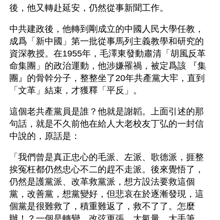
後，他又轉赴延安，仍然從事新聞工作。
中共建政後，他轉到剛成立的中國人民大學任教，
成爲「新中國」第一批從事馬列主義教學和研究的
資深教授。在1955年，毛澤東發動肅清「胡風反革
命集團」的政治運動，他涉嫌罹禍，被定爲該 『集
團』的骨幹分子，整整坐了20年共產黨大牢，直到
「文革」結束，才獲釋「平反」。
這個老共產黨員是誰？他就是謝韜。上面引述的那
句話，就是不久前他在給人大老校友丁弘的一封信
中說的，原話是：
「我們曾是真正忠心的毛派、左派、歌德派，捱整
挨冤枉都仍然忠心不二的趕不走派。後來覺悟了，
仍然是護黨派、改革救黨派，想方設法要救這個
黨，改善黨，想黨變好，但悲哀在於逐漸發現，這
個黨是很難救了，積重難返了，救不了了。怎麼
辦！？一個是轉變，改弦更張，大氣量，大手筆，