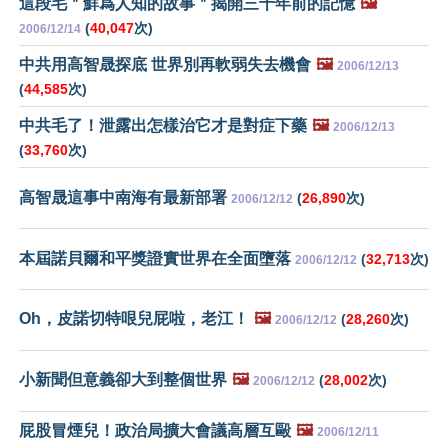
這段毛＂鮮爲人知的故事＂揭開三十年前的記憶
🖼️
(
40,047
次)
2006/12/14
中共用高智晟探底 世界別再軟弱失去機會
🖼️
2006/12/13
(
44,585
次)
中共毛了！泄露出怎樣治它才是對症下藥
🖼️
2006/12/13
(
33,760
次)
高智晟這事中南海有最新部署
(
26,890
次)
2006/12/12
本屆諾貝爾和平獎證實世界在全面墮落
(
32,713
次)
2006/12/12
Oh，皮諾切特哏兒屁啦，老江！
🖼️
(
28,260
次)
2006/12/12
小新聞但意義卻大到整個世界
🖼️
(
28,002
次)
2006/12/12
屁股冒煙兒！政治局擴大會議高層互毆
🖼️
2006/12/11