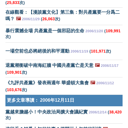
(
25,833
次)
在線觀看：【漫談黨文化】第三集：對共產黨要一分爲二
嗎？
🖼️
(
26,063
次)
2006/11/29
暴行震撼全場 共產黨是一個邪惡的生命
(
109,991
2006/11/20
次)
一場空前也必將絕後的和平運動
(
101,971
次)
2006/11/19
退黨潮衝破中南海紅牆 中國共產黨亡是天意
🖼️
2006/11/17
(
109,901
次)
《九評共產黨》發表兩週年 華盛頓大集會
🖼️
2006/11/12
(
103,676
次)
更多文章導讀：
2006年12月11日
黨越來膽越小！中央政治局擴大會議紀實
(
38,420
2006/12/14
次)