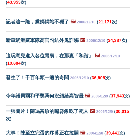
(
43,953
次)
記者這一跪，黨媽媽站不穩了
🖼️
(
21,171
次)
2006/12/10
新華網泄露軍隊高官勾結外鬼詐騙
🖼️
(
34,387
次)
2006/12/10
這玩意兒進入各位胃裏，在那裏「和諧」
🖼️
2006/12/10
(
19,684
次)
發生了！千百年頭一遭的奇聞
(
36,905
次)
2006/12/10
今年諾貝爾和平獎爲何沒頒給高智晟
🖼️
(
37,943
次)
2006/12/9
一張圖片！陳馮富珍的嘴脣象吃了死人
🖼️
(
30,015
2006/12/9
次)
大事！陳至立完蛋的序幕正在拉開
🖼️
(
39,441
次)
2006/12/8