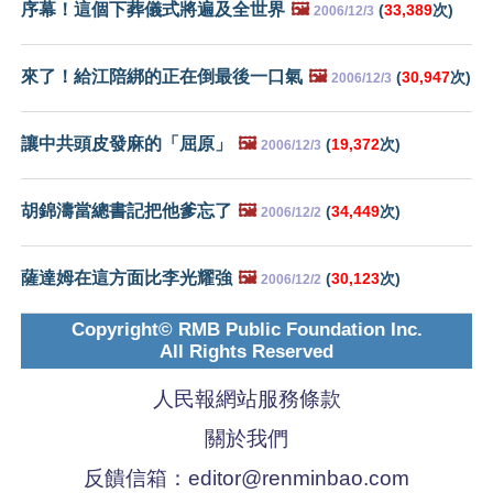
序幕！這個下葬儀式將遍及全世界
🖼️
(
33,389
次)
2006/12/3
來了！給江陪綁的正在倒最後一口氣
🖼️
(
30,947
次)
2006/12/3
讓中共頭皮發麻的「屈原」
🖼️
(
19,372
次)
2006/12/3
胡錦濤當總書記把他爹忘了
🖼️
(
34,449
次)
2006/12/2
薩達姆在這方面比李光耀強
🖼️
(
30,123
次)
2006/12/2
Copyright© RMB Public Foundation Inc.
All Rights Reserved
人民報網站服務條款
關於我們
反饋信箱：
editor@renminbao.com