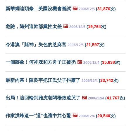
新華網這頭條…美國沒機會嘗試
🖼️
(
31,876
次)
2006/12/5
危險，隨州這幹部黨性太差
🖼️
(
19,764
次)
2006/12/5
令港澳「賭神」失色的芝麻官
(
21,597
次)
2006/12/5
一個跡象！何祚庥和方舟子正被扔
🖼️
(
35,638
次)
2006/12/4
最新內幕！陳良宇把江氏父子抖露了
(
33,742
次)
2006/12/4
出局！這回輪到雅虎老闆楊致遠哭了
🖼️
(
41,767
次)
2006/12/4
作家洪峰這一"退"也讓中共心驚
🖼️
(
20,540
次)
2006/12/4