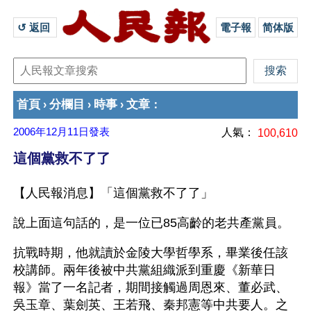
↺ 返回 
電子報
简体版
首頁
分欄目
時事
文章
›
›
›
：
2006年12月11日
發表
人氣：
100,610
這個黨救不了了
【人民報消息】「這個黨救不了了」
說上面這句話的，是一位已85高齡的老共產黨員。
抗戰時期，他就讀於金陵大學哲學系，畢業後任該
校講師。兩年後被中共黨組織派到重慶《新華日
報》當了一名記者，期間接觸過周恩來、董必武、
吳玉章、葉劍英、王若飛、秦邦憲等中共要人。之