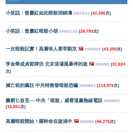
小笑話：曾慶紅如此暗殺胡錦濤
(
42,286
次)
2007/1/11
小笑話：曾慶紅暗殺小胡
(
28,793
次)
2006/11/15
一次暗殺記實！高層有人要宰劉京
🖼️
(
43,350
次)
2006/9/25
李金華成貞節牌坊 北京這場風暴停的急
🖼️
(
31,824
2006/9/3
次)
滅亡前的瘋狂 中共特務發暗殺恐嚇
(
114,976
次)
2006/8/23
圖窮匕首見──中共「暗殺」威脅退黨熱線電話
2006/8/22
(
16,951
次)
高層暗殺開始！羅幹命在旋渦中
🖼️
(
46,276
次)
2006/8/2