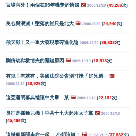
官場內外！兩個在06年獲獎的情婦
🖼️
(
45,286
次)
2006/12/20
良心與泯滅！墮落的豈只是北大
🖼️
(
24,940
次)
2006/12/20
飛天獸！又一重大發現擊碎進化論
(
38,633
次)
2006/12/20
劉倩劫獄救情夫的關鍵原因
🖼️
(
18,518
次)
2006/12/19
有鬼！有就有，美國法院公告別打攪「好兄弟」
🖼️
(
30,926
次)
2006/12/19
這亞運閉幕典禮讓中共暈…菜
🖼️
(
22,182
次)
2006/12/18
長征是播種兒機！中共十七大起用太子黨
🖼️
2006/12/18
(
45,486
次)
這幾個新聞串在一起──小胡沒輒！
🖼️
(
37,932
次)
2006/12/17