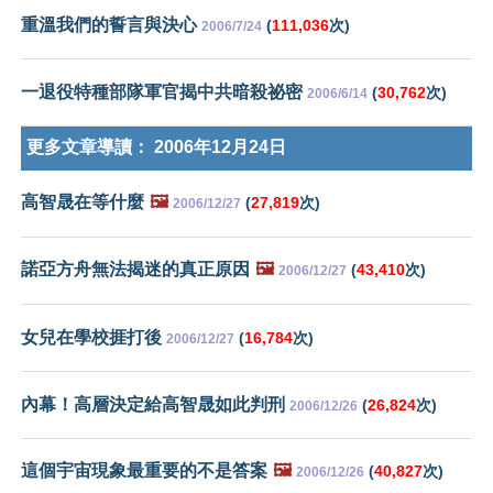
重溫我們的誓言與決心
(
111,036
次)
2006/7/24
一退役特種部隊軍官揭中共暗殺祕密
(
30,762
次)
2006/6/14
更多文章導讀：
2006年12月24日
高智晟在等什麼
🖼️
(
27,819
次)
2006/12/27
諾亞方舟無法揭迷的真正原因
🖼️
(
43,410
次)
2006/12/27
女兒在學校捱打後
(
16,784
次)
2006/12/27
內幕！高層決定給高智晟如此判刑
(
26,824
次)
2006/12/26
這個宇宙現象最重要的不是答案
🖼️
(
40,827
次)
2006/12/26