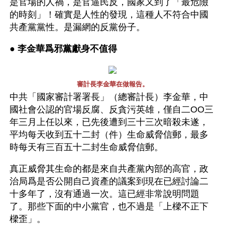
是官場的人禍，是官逼民反，國家又到了「最危險
的時刻」！確實是人性的發現，這種人不符合中國
共產黨黨性。是漏網的反黨份子。
● 
李金華爲邪黨獻身不值得 
審計長李金華在做報告。
中共「國家審計署署長」（總審計長）李金華，中
國社會公認的官場反腐、反貪污英雄，僅自二OO三
年三月上任以來，已先後遭到三十三次暗殺未遂，
平均每天收到五十二封（件）生命威脅信郵，最多
時每天有三百五十二封生命威脅信郵。
真正威脅其生命的都是來自共產黨內部的高官，政
治局爲是否公開自己資產的議案到現在已經討論二
十多年了，沒有通過一次。這已經非常說明問題
了。那些下面的中小黨官，也不過是「上樑不正下
樑歪」。