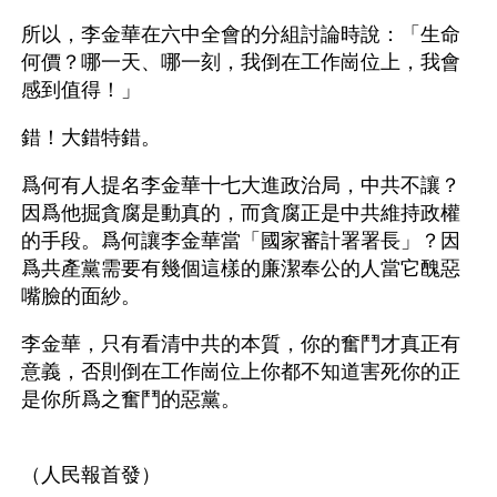
所以，李金華在六中全會的分組討論時說：「生命
何價？哪一天、哪一刻，我倒在工作崗位上，我會
感到值得！」
錯！大錯特錯。 
爲何有人提名李金華十七大進政治局，中共不讓？
因爲他掘貪腐是動真的，而貪腐正是中共維持政權
的手段。爲何讓李金華當「國家審計署署長」？因
爲共產黨需要有幾個這樣的廉潔奉公的人當它醜惡
嘴臉的面紗。
李金華，只有看清中共的本質，你的奮鬥才真正有
意義，否則倒在工作崗位上你都不知道害死你的正
是你所爲之奮鬥的惡黨。
（人民報首發） 