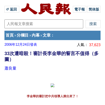
↺ 返回 
電子報
简体版
首頁
分欄目
內幕
文章
›
›
›
：
2006年12月24日
發表
人氣：
37,623
33次遭暗殺！審計長李金華的誓言不值得（多
圖）
蕭良量
李金華的審計把中共領導人揪出來了！