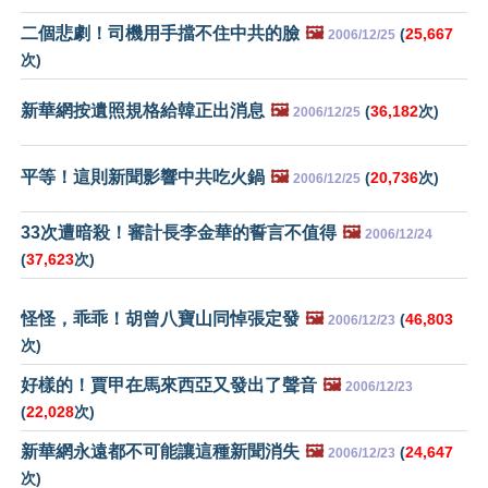
二個悲劇！司機用手擋不住中共的臉
🖼️
(
25,667
2006/12/25
次)
新華網按遺照規格給韓正出消息
🖼️
(
36,182
次)
2006/12/25
平等！這則新聞影響中共吃火鍋
🖼️
(
20,736
次)
2006/12/25
33次遭暗殺！審計長李金華的誓言不值得
🖼️
2006/12/24
(
37,623
次)
怪怪，乖乖！胡曾八寶山同悼張定發
🖼️
(
46,803
2006/12/23
次)
好樣的！賈甲在馬來西亞又發出了聲音
🖼️
2006/12/23
(
22,028
次)
新華網永遠都不可能讓這種新聞消失
🖼️
(
24,647
2006/12/23
次)