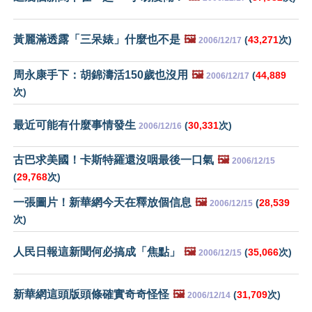
黃麗滿透露「三呆婊」什麼也不是
🖼️
(
43,271
次)
2006/12/17
周永康手下：胡錦濤活150歲也沒用
🖼️
(
44,889
2006/12/17
次)
最近可能有什麼事情發生
(
30,331
次)
2006/12/16
古巴求美國！卡斯特羅還沒咽最後一口氣
🖼️
2006/12/15
(
29,768
次)
一張圖片！新華網今天在釋放個信息
🖼️
(
28,539
2006/12/15
次)
人民日報這新聞何必搞成「焦點」
🖼️
(
35,066
次)
2006/12/15
新華網這頭版頭條確實奇奇怪怪
🖼️
(
31,709
次)
2006/12/14