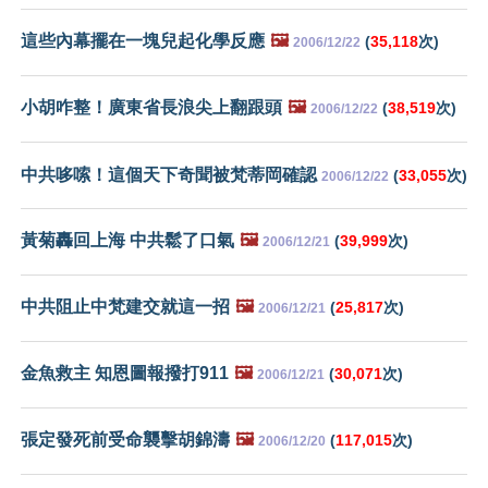
這些內幕擺在一塊兒起化學反應
🖼️
(
35,118
次)
2006/12/22
小胡咋整！廣東省長浪尖上翻跟頭
🖼️
(
38,519
次)
2006/12/22
中共哆嗦！這個天下奇聞被梵蒂岡確認
(
33,055
次)
2006/12/22
黃菊轟回上海 中共鬆了口氣
🖼️
(
39,999
次)
2006/12/21
中共阻止中梵建交就這一招
🖼️
(
25,817
次)
2006/12/21
金魚救主 知恩圖報撥打911
🖼️
(
30,071
次)
2006/12/21
張定發死前受命襲擊胡錦濤
🖼️
(
117,015
次)
2006/12/20