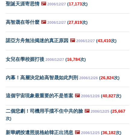
聖誕天涯寄思情
🖼️
(
17,173
次)
2006/12/27
高智晟在等什麼
🖼️
(
27,819
次)
2006/12/27
諾亞方舟無法揭迷的真正原因
🖼️
(
43,410
次)
2006/12/27
女兒在學校捱打後
(
16,784
次)
2006/12/27
內幕！高層決定給高智晟如此判刑
(
26,824
次)
2006/12/26
這個宇宙現象最重要的不是答案
🖼️
(
40,827
次)
2006/12/26
二個悲劇！司機用手擋不住中共的臉
🖼️
(
25,667
2006/12/25
次)
新華網按遺照規格給韓正出消息
🖼️
(
36,182
次)
2006/12/25