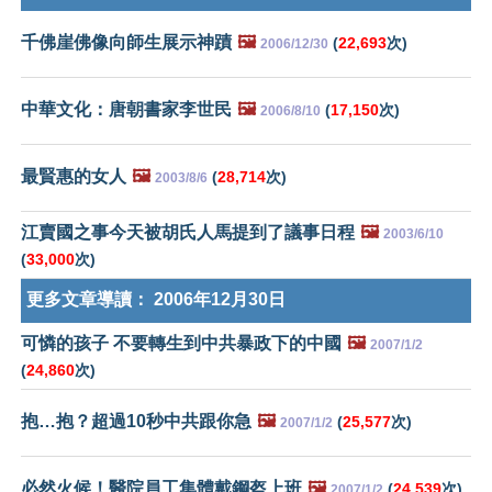
千佛崖佛像向師生展示神蹟
🖼️
(
22,693
次)
2006/12/30
中華文化：唐朝書家李世民
🖼️
(
17,150
次)
2006/8/10
最賢惠的女人
🖼️
(
28,714
次)
2003/8/6
江賣國之事今天被胡氏人馬提到了議事日程
🖼️
2003/6/10
(
33,000
次)
更多文章導讀：
2006年12月30日
可憐的孩子 不要轉生到中共暴政下的中國
🖼️
2007/1/2
(
24,860
次)
抱…抱？超過10秒中共跟你急
🖼️
(
25,577
次)
2007/1/2
必然火候！醫院員工集體戴鋼盔上班
🖼️
(
24,539
次)
2007/1/2