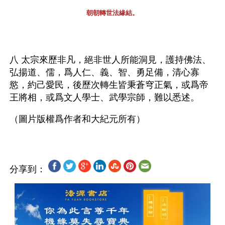
朝朝轉世法緣結。
八 太宗來歷非凡，絕非世人所能洞見，護持佛法、
弘揚道、儒，爲人仁、義、智、勇足備，清心寡
慾，約己愛民，後歷次轉生皆秉蒼穹正氣，或爲帝
王將相，或爲文人學士、武學宗師，難以悉述。
分享到：