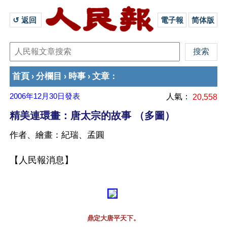
↺ 返回 
電子報
简体版
首頁
分欄目
時事
文章
›
›
›
：
2006年12月30日
發表
人氣：
20,558
精美連環畫：唐太宗的故事 （多圖）
作者、繪畫：紀瑞、孟圓
【人民報消息】
鼎定大唐平天下。