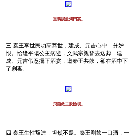
重義誤赴鴻門宴。
三 秦王李世民功高蓋世，建成、元吉心中十分妒
恨。恰逢平陽公主病逝，文武宗親皆去送葬，建
成、元吉假意擺下酒宴，邀秦王共飲，卻在酒中下
了劇毒。
飛燕救主脫險境。
四 秦王生性豁達，坦然不疑。秦王剛飲一口酒，一