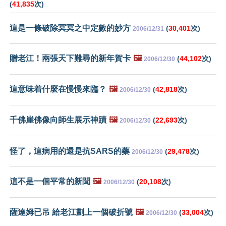
(
41,835
次)
這是一條破除冥冥之中定數的妙方
(
30,401
次)
2006/12/31
贈老江！兩張天下難尋的新年賀卡
🖼️
(
44,102
次)
2006/12/30
這意味着什麼在慢慢來臨？
🖼️
(
42,818
次)
2006/12/30
千佛崖佛像向師生展示神蹟
🖼️
(
22,693
次)
2006/12/30
怪了，這病用的還是抗SARS的藥
(
29,478
次)
2006/12/30
這不是一個平常的新聞
🖼️
(
20,108
次)
2006/12/30
薩達姆已吊 給老江劃上一個破折號
🖼️
(
33,004
次)
2006/12/30