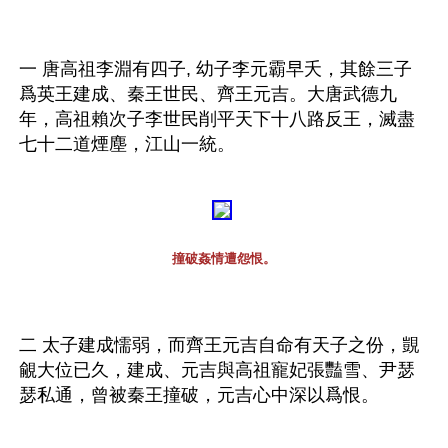
一 唐高祖李淵有四子, 幼子李元霸早夭，其餘三子
爲英王建成、秦王世民、齊王元吉。大唐武德九
年，高祖賴次子李世民削平天下十八路反王，滅盡
七十二道煙塵，江山一統。
撞破姦情遭怨恨。
二 太子建成懦弱，而齊王元吉自命有天子之份，覬
覦大位已久，建成、元吉與高祖寵妃張豔雪、尹瑟
瑟私通，曾被秦王撞破，元吉心中深以爲恨。