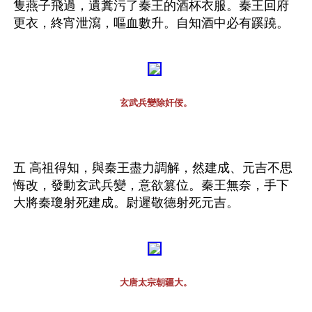
隻燕子飛過，遺糞污了秦王的酒杯衣服。秦王回府
更衣，終宵泄瀉，嘔血數升。自知酒中必有蹊蹺。
玄武兵變除奸佞。
五 高祖得知，與秦王盡力調解，然建成、元吉不思
悔改，發動玄武兵變，意欲篡位。秦王無奈，手下
大將秦瓊射死建成。尉遲敬德射死元吉。
大唐太宗朝疆大。