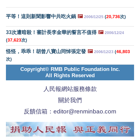
平等！這則新聞影響中共吃火鍋
🖼️
(
20,736
次)
2006/12/25
33次遭暗殺！審計長李金華的誓言不值得
🖼️
2006/12/24
(
37,623
次)
怪怪，乖乖！胡曾八寶山同悼張定發
🖼️
(
46,803
2006/12/23
次)
Copyright© RMB Public Foundation Inc.
All Rights Reserved
人民報網站服務條款
關於我們
反饋信箱：
editor@renminbao.com