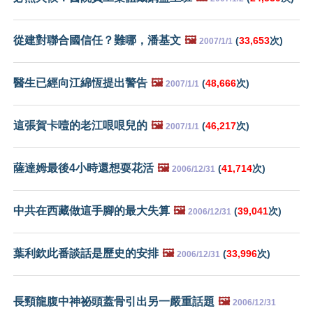
從建對聯合國信任？難哪，潘基文
🖼️
(
33,653
次)
2007/1/1
醫生已經向江綿恆提出警告
🖼️
(
48,666
次)
2007/1/1
這張賀卡噎的老江哏哏兒的
🖼️
(
46,217
次)
2007/1/1
薩達姆最後4小時還想耍花活
🖼️
(
41,714
次)
2006/12/31
中共在西藏做這手腳的最大失算
🖼️
(
39,041
次)
2006/12/31
葉利欽此番談話是歷史的安排
🖼️
(
33,996
次)
2006/12/31
長頸龍腹中神祕頭蓋骨引出另一嚴重話題
🖼️
2006/12/31