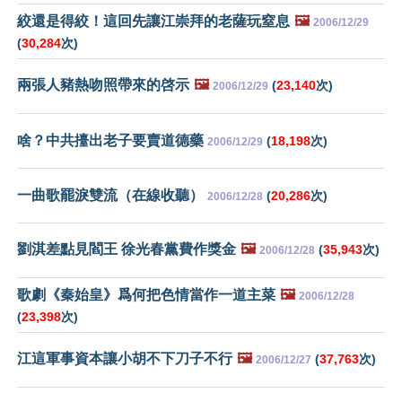
絞還是得絞！這回先讓江崇拜的老薩玩窒息
🖼️
2006/12/29
(
30,284
次)
兩張人豬熱吻照帶來的啓示
🖼️
(
23,140
次)
2006/12/29
啥？中共擡出老子要賣道德藥
(
18,198
次)
2006/12/29
一曲歌罷淚雙流（在線收聽）
(
20,286
次)
2006/12/28
劉淇差點見閻王 徐光春黨費作獎金
🖼️
(
35,943
次)
2006/12/28
歌劇《秦始皇》爲何把色情當作一道主菜
🖼️
2006/12/28
(
23,398
次)
江這軍事資本讓小胡不下刀子不行
🖼️
(
37,763
次)
2006/12/27