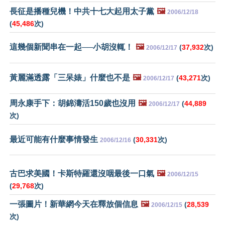
長征是播種兒機！中共十七大起用太子黨
🖼️
2006/12/18
(
45,486
次)
這幾個新聞串在一起──小胡沒輒！
🖼️
(
37,932
次)
2006/12/17
黃麗滿透露「三呆婊」什麼也不是
🖼️
(
43,271
次)
2006/12/17
周永康手下：胡錦濤活150歲也沒用
🖼️
(
44,889
2006/12/17
次)
最近可能有什麼事情發生
(
30,331
次)
2006/12/16
古巴求美國！卡斯特羅還沒咽最後一口氣
🖼️
2006/12/15
(
29,768
次)
一張圖片！新華網今天在釋放個信息
🖼️
(
28,539
2006/12/15
次)