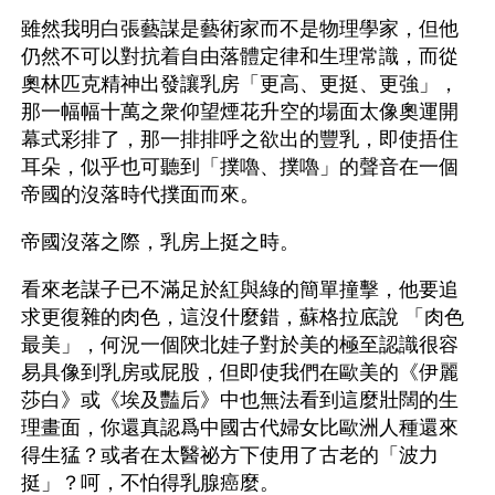
雖然我明白張藝謀是藝術家而不是物理學家，但他
仍然不可以對抗着自由落體定律和生理常識，而從
奧林匹克精神出發讓乳房「更高、更挺、更強」，
那一幅幅十萬之衆仰望煙花升空的場面太像奧運開
幕式彩排了，那一排排呼之欲出的豐乳，即使捂住
耳朵，似乎也可聽到「撲嚕、撲嚕」的聲音在一個
帝國的沒落時代撲面而來。
帝國沒落之際，乳房上挺之時。
看來老謀子已不滿足於紅與綠的簡單撞擊，他要追
求更復雜的肉色，這沒什麼錯，蘇格拉底說 「肉色
最美」，何況一個陝北娃子對於美的極至認識很容
易具像到乳房或屁股，但即使我們在歐美的《伊麗
莎白》或《埃及豔后》中也無法看到這麼壯闊的生
理畫面，你還真認爲中國古代婦女比歐洲人種還來
得生猛？或者在太醫祕方下使用了古老的「波力
挺」？呵，不怕得乳腺癌麼。