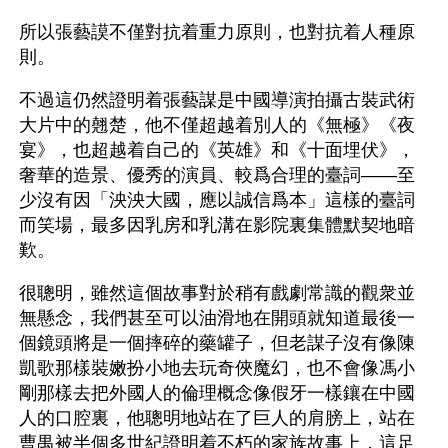
所以張藝謨不僅對抗着重力原則，也對抗着人種原
則。
不過這仍然證明着張藝謀是中國導演拍攝古裝武術
大片中的翹楚，他不僅超越着別人的《無極》《夜
宴》，也超越着自己的《英雄》和《十面埋伏》，
奢華的造景、優秀的演員、較爲合理的臺詞——至
少沒有因「泱泱大國，應以誠信爲本」這樣的臺詞
而笑場，最多因乳房和乳溝在影院裏集體默契地暗
歎。
很聰明，雖然這個故事對於稍有戲劇常識的觀衆並
無懸念，我們甚至可以油滑地在開頭就知道最後一
個鏡頭將是一個摔碎的藥罐子，但老謀子沒有像陳
凱歌那樣裝嫩扮小地去玩奇俠魔幻，也不會像馮小
剛那樣去把外國人的倫理概念像假牙一樣鑲在中國
人的口腔裏，他聰明地站在了巨人的肩膀上，站在
曹禺被半個多世紀證明着不朽的家族故事上，這足