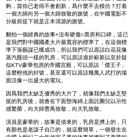
夠，當你已老得不會創新，爲什麼不去模仿？打着
一個大師向另一個大師致敬的旗號，在中國電影不
分級前提下就是正本清源的旗號。
翻拍一個經典的故事+沒有硬傷=票房和口碑，這已
是我們對中國國產大片最寬容的標準了，在這個標
準下張藝謀已獲成功，所以我們可以原諒白花花像
蒸汽饅頭一樣的乳房，可以原諒過於嶄新以至於疑
似KTV豪華包房的帝國宮殿，可以原諒「傑王子」
這麼輕佻的封號，甚至還可以原諒幾萬人武打的場
面活像一出盛大的電玩。
因爲我們太缺乏優秀的大片了，就像我們太缺乏堅
挺的乳房後，就會在下面墊海綿上面託圈兒以示性
感繁榮，向大師曹禺致敬，向大乳致敬。
演員是豪華的，故事是借來的，乳房是擠上的，只
有顏色是老謀子自己的，就這麼簡單，一個發生在