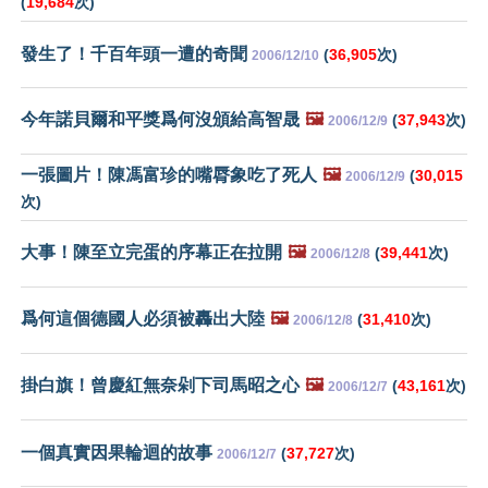
(
19,684
次)
發生了！千百年頭一遭的奇聞
(
36,905
次)
2006/12/10
今年諾貝爾和平獎爲何沒頒給高智晟
🖼️
(
37,943
次)
2006/12/9
一張圖片！陳馮富珍的嘴脣象吃了死人
🖼️
(
30,015
2006/12/9
次)
大事！陳至立完蛋的序幕正在拉開
🖼️
(
39,441
次)
2006/12/8
爲何這個德國人必須被轟出大陸
🖼️
(
31,410
次)
2006/12/8
掛白旗！曾慶紅無奈剁下司馬昭之心
🖼️
(
43,161
次)
2006/12/7
一個真實因果輪迴的故事
(
37,727
次)
2006/12/7