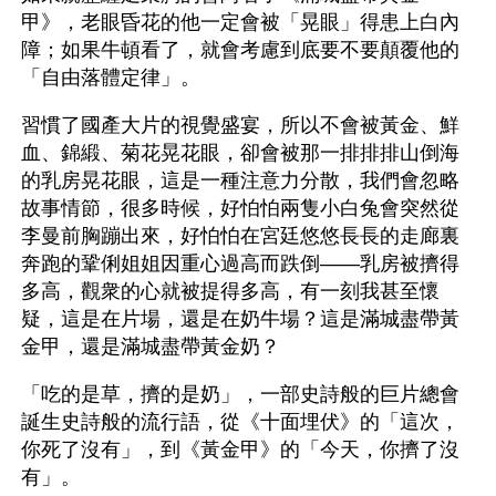
甲》，老眼昏花的他一定會被「晃眼」得患上白內
障；如果牛頓看了，就會考慮到底要不要顛覆他的
「自由落體定律」。
習慣了國產大片的視覺盛宴，所以不會被黃金、鮮
血、錦緞、菊花晃花眼，卻會被那一排排排山倒海
的乳房晃花眼，這是一種注意力分散，我們會忽略
故事情節，很多時候，好怕怕兩隻小白兔會突然從
李曼前胸蹦出來，好怕怕在宮廷悠悠長長的走廊裏
奔跑的鞏俐姐姐因重心過高而跌倒——乳房被擠得
多高，觀衆的心就被提得多高，有一刻我甚至懷
疑，這是在片場，還是在奶牛場？這是滿城盡帶黃
金甲，還是滿城盡帶黃金奶？
「吃的是草，擠的是奶」，一部史詩般的巨片總會
誕生史詩般的流行語，從《十面埋伏》的「這次，
你死了沒有」，到《黃金甲》的「今天，你擠了沒
有」。