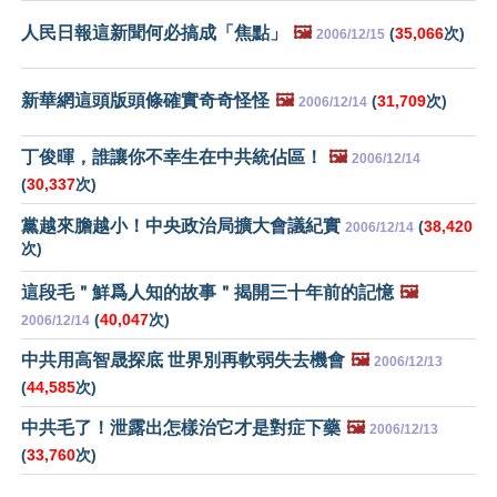
人民日報這新聞何必搞成「焦點」
🖼️
(
35,066
次)
2006/12/15
新華網這頭版頭條確實奇奇怪怪
🖼️
(
31,709
次)
2006/12/14
丁俊暉，誰讓你不幸生在中共統佔區！
🖼️
2006/12/14
(
30,337
次)
黨越來膽越小！中央政治局擴大會議紀實
(
38,420
2006/12/14
次)
這段毛＂鮮爲人知的故事＂揭開三十年前的記憶
🖼️
(
40,047
次)
2006/12/14
中共用高智晟探底 世界別再軟弱失去機會
🖼️
2006/12/13
(
44,585
次)
中共毛了！泄露出怎樣治它才是對症下藥
🖼️
2006/12/13
(
33,760
次)