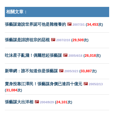
相關文章：
張藝謀遊說世界認可他是雜種養的
🖼️
(
34,453
次)
2007/3/1
張藝謀是誹謗祖宗的惡棍
🖼️
(
29,509
次)
2007/2/10
吐沫星子亂濺！偶爾想起張藝謀
🖼️
(
26,018
次)
2005/4/18
新華網：誰不知道你是張藝謀
🖼️
(
33,887
次)
2005/3/23
賣身投靠江澤民！張藝謀身價已達四十億元
🖼️
2005/2/13
(
31,084
次)
張藝謀大出洋相
🖼️
(
24,101
次)
2004/9/29