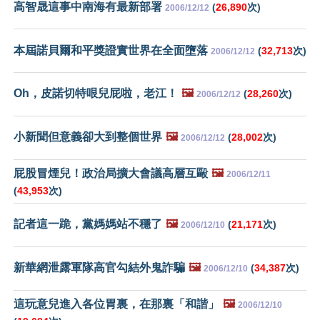
高智晟這事中南海有最新部署
(
26,890
次)
2006/12/12
本屆諾貝爾和平獎證實世界在全面墮落
(
32,713
次)
2006/12/12
Oh，皮諾切特哏兒屁啦，老江！
🖼️
(
28,260
次)
2006/12/12
小新聞但意義卻大到整個世界
🖼️
(
28,002
次)
2006/12/12
屁股冒煙兒！政治局擴大會議高層互毆
🖼️
2006/12/11
(
43,953
次)
記者這一跪，黨媽媽站不穩了
🖼️
(
21,171
次)
2006/12/10
新華網泄露軍隊高官勾結外鬼詐騙
🖼️
(
34,387
次)
2006/12/10
這玩意兒進入各位胃裏，在那裏「和諧」
🖼️
2006/12/10