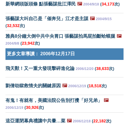
新華網頭版頭條 點張藝謀批江澤民
🖼️
(
34,173
次)
2004/9/18
張藝謀大叫自己是「催奔兒」江才是主謀
🖼️
2004/9/15
(
32,532
次)
雅典8分鐘大倒中共中央胃口 張藝謀拍馬屁拍斷蛤蟆腿
🖼️
(
23,942
次)
2004/9/8
更多文章導讀：
2006年12月17日
飛天獸！又一重大發現擊碎進化論
(
38,633
次)
2006/12/20
劉倩劫獄救情夫的關鍵原因
🖼️
(
18,518
次)
2006/12/19
有鬼！有就有，美國法院公告別打攪「好兄弟」
🖼️
(
30,926
次)
2006/12/19
這亞運閉幕典禮讓中共暈…菜
🖼️
(
22,182
次)
2006/12/18