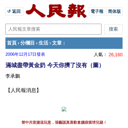
↺ 返回 
電子報
简体版
首頁
分欄目
生活
文章
›
›
›
：
2006年12月17日
發表
人氣：
26,160
滿城盡帶黃金奶 今天你擠了沒有（圖）
李承鵬
【人民報消息】
替中共宣揚這玩意，張藝謀真喜歡拿腦袋當球兒踢！