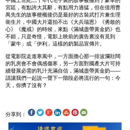
中國上世紀二十年代宅子裏的故事被搬到了豪華的
宮廷，有點誇大其辭，有點用力過猛，但在借用曹
禺先生的故事梗概後仍是最好的古裝武打片兼生理
衛生片，中國大片還拍不出《大兵瑞恩》《勇敢的
心》《魔戒》的時候，來點《滿城盡帶黃金奶》也
不錯，只是奇怪，電影上映前的廣告裏沒有見到
「蒙牛」或「伊利」這樣的奶製品宣傳片。
從電影院走進寒風中，一方面擔心那一排波瀾壯闊
的乳房會不會偶感傷寒，另一方面對國產大片可持
續發展必需的乳汁充滿自信，滿城盡帶黃金奶——
請讓我們一起說一聲下一階段必將流行的一句：今
分享到：