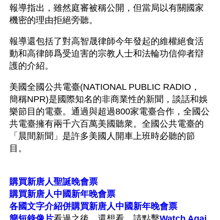
報導指出，雖然庭審被稱公開，但當局以有關國家
機密的理由拒絕旁聽。
報導還包括了對高智晟律師今年發起的維權絕食活
動和高律師爲受迫害的宗教人士和法輪功信仰者辯
護的介紹。
美國全國公共電臺(NATIONAL PUBLIC RADIO， 
簡稱NPR)是國際知名的非商業性的新聞，談話和娛
樂節目的電臺。通過與超過800家電臺合作，全國公
共電臺擁有兩千六百萬美國聽衆。全國公共電臺的
「晨間新聞」是許多美國人開車上班時必聽的節
目。
購買新唐人聖誕晚會票
購買新唐人中國新年晚會票
各國文字介紹併購買新唐人中國新年晚會票
簡短錄像片
看過之後，還想看，請點擊
Watch Agai