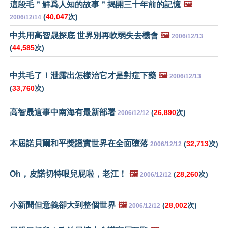
這段毛＂鮮爲人知的故事＂揭開三十年前的記憶
🖼️
(
40,047
次)
2006/12/14
中共用高智晟探底 世界別再軟弱失去機會
🖼️
2006/12/13
(
44,585
次)
中共毛了！泄露出怎樣治它才是對症下藥
🖼️
2006/12/13
(
33,760
次)
高智晟這事中南海有最新部署
(
26,890
次)
2006/12/12
本屆諾貝爾和平獎證實世界在全面墮落
(
32,713
次)
2006/12/12
Oh，皮諾切特哏兒屁啦，老江！
🖼️
(
28,260
次)
2006/12/12
小新聞但意義卻大到整個世界
🖼️
(
28,002
次)
2006/12/12