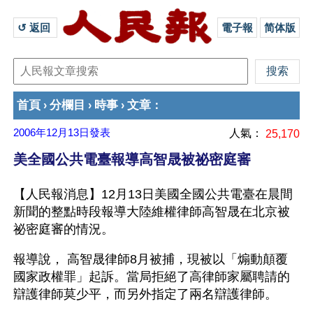
↺ 返回 
電子報
简体版
首頁
分欄目
時事
文章
›
›
›
：
2006年12月13日
發表
人氣：
25,170
美全國公共電臺報導高智晟被祕密庭審
【人民報消息】12月13日美國全國公共電臺在晨間
新聞的整點時段報導大陸維權律師高智晟在北京被
祕密庭審的情況。
報導說， 高智晟律師8月被捕，現被以「煽動顛覆
國家政權罪」起訴。當局拒絕了高律師家屬聘請的
辯護律師莫少平，而另外指定了兩名辯護律師。