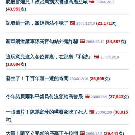
屁股冒煙兒！政治局擴大會議高層互毆
🖼️
2006/12/11
(
43,953
次)
記者這一跪，黨媽媽站不穩了
🖼️
(
21,171
次)
2006/12/10
新華網泄露軍隊高官勾結外鬼詐騙
🖼️
(
34,387
次)
2006/12/10
這玩意兒進入各位胃裏，在那裏「和諧」
🖼️
2006/12/10
(
19,684
次)
發生了！千百年頭一遭的奇聞
(
36,905
次)
2006/12/10
今年諾貝爾和平獎爲何沒頒給高智晟
🖼️
(
37,943
次)
2006/12/9
一張圖片！陳馮富珍的嘴脣象吃了死人
🖼️
(
30,015
2006/12/9
次)
大事！陳至立完蛋的序幕正在拉開
🖼️
(
39,441
次)
2006/12/8