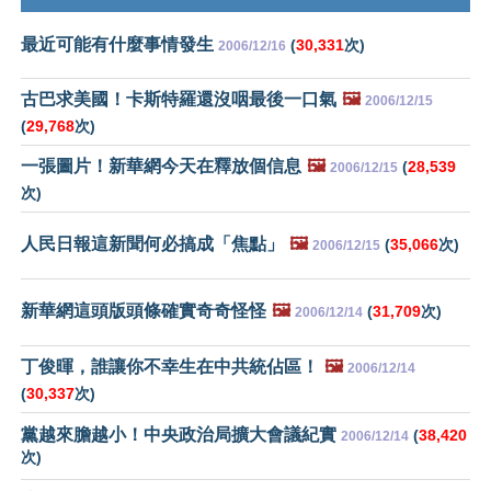
最近可能有什麼事情發生
(
30,331
次)
2006/12/16
古巴求美國！卡斯特羅還沒咽最後一口氣
🖼️
2006/12/15
(
29,768
次)
一張圖片！新華網今天在釋放個信息
🖼️
(
28,539
2006/12/15
次)
人民日報這新聞何必搞成「焦點」
🖼️
(
35,066
次)
2006/12/15
新華網這頭版頭條確實奇奇怪怪
🖼️
(
31,709
次)
2006/12/14
丁俊暉，誰讓你不幸生在中共統佔區！
🖼️
2006/12/14
(
30,337
次)
黨越來膽越小！中央政治局擴大會議紀實
(
38,420
2006/12/14
次)