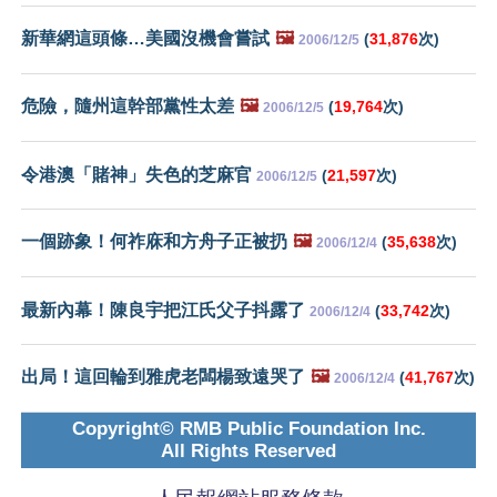
新華網這頭條…美國沒機會嘗試
🖼️
(
31,876
次)
2006/12/5
危險，隨州這幹部黨性太差
🖼️
(
19,764
次)
2006/12/5
令港澳「賭神」失色的芝麻官
(
21,597
次)
2006/12/5
一個跡象！何祚庥和方舟子正被扔
🖼️
(
35,638
次)
2006/12/4
最新內幕！陳良宇把江氏父子抖露了
(
33,742
次)
2006/12/4
出局！這回輪到雅虎老闆楊致遠哭了
🖼️
(
41,767
次)
2006/12/4
Copyright© RMB Public Foundation Inc.
All Rights Reserved