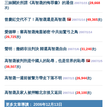
三妹關於所謂《高智晟的悔罪書》的通信
(
28,668
2007/1/15
次)
曾慶紅交代不了！高智晟還是高智晟
🖼️
(
49,365
次)
2007/1/14
愛德華：審高智晟掩蓋祕密 中共如驚弓之鳥
2007/1/14
(
26,725
次)
聲明：撤銷非法判決 歸還高智晟自由
(
31,240
次)
2007/1/6
高智晟被判刑是中國人的恥辱，也是世界的恥辱
🖼️
2007/1/5
(
38,507
次)
高智晟一週前被警方帶走下落不明
(
26,944
次)
2007/1/3
高智晟及家人被押離北京後又返回
(
28,100
次)
2007/1/2
更多文章導讀：
2006年12月13日