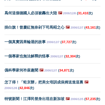
爲何這個德國人必須被轟出大陸
🖼️
(
31,410
次)
2006/12/8
掛白旗！曾慶紅無奈剁下司馬昭之心
🖼️
(
43,161
次)
2006/12/7
一個真實因果輪迴的故事
(
37,727
次)
2006/12/7
一個專家也無法解釋的怪事
(
32,304
次)
2006/12/7
僞科學家何祚庥趣聞
🖼️
(
34,871
次)
2006/12/7
怎了得！「蛀京辦」把美女培訓成保姆送進這裏
🖼️
(
42,846
次)
2006/12/6
特號新聞！江澤民替身出現在新加坡
🖼️
(
57,235
次)
2006/12/5