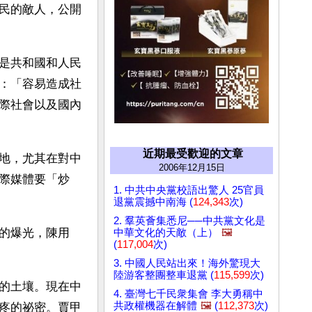
民的敵人，公開
是共和國和人民
：「容易造成社
際社會以及國內
近期最受歡迎的文章
地，尤其在對中
2006年12月15日
際媒體要「炒
1. 中共中央黨校語出驚人 25官員
退黨震撼中南海 (
124,343
次)
2. 羣英薈集悉尼──中共黨文化是
的爆光，陳用
中華文化的天敵（上）
🖼️
(
117,004
次)
3. 中國人民站出來！海外驚現大
陸游客整團整車退黨 (
115,599
次)
的土壤。現在中
4. 臺灣七千民衆集會 李大勇稱中
共政權機器在解體
🖼️
(
112,373
次)
疼的祕密。賈甲