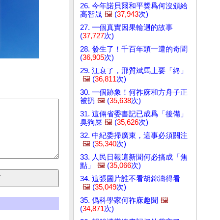
26. 今年諾貝爾和平獎爲何沒頒給
高智晟
🖼️
(
37,943
次)
27. 一個真實因果輪迴的故事
(
37,727
次)
28. 發生了！千百年頭一遭的奇聞
(
36,905
次)
29. 江衰了，邢質斌馬上要「終」
🖼️
(
36,811
次)
30. 一個跡象！何祚庥和方舟子正
被扔
🖼️
(
35,638
次)
31. 這倆省委書記已成爲「後備」
臭狗屎
🖼️
(
35,626
次)
32. 中紀委掃廣東，這事必須關注
🖼️
(
35,340
次)
33. 人民日報這新聞何必搞成「焦
點」
🖼️
(
35,066
次)
34. 這張圖片誰不看胡錦濤得看
🖼️
(
35,049
次)
35. 僞科學家何祚庥趣聞
🖼️
(
34,871
次)