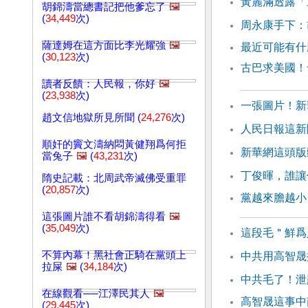
黃麗滿透露「
胡錦濤當總書記把他爹忘了
🖼️
(
34,449
次)
周永康手下：
薩達姆在這方面比李光耀強
🖼️
最近可能有
(
30,123
次)
古巴求美國！
讀者反饋：人民報，你好
🖼️
(
23,938
次)
一張圖片！新
趙文信地獄所見所聞 (
24,276
次)
人民日報這新
順奸的竇文濤納悶黃健翔爲何拒
新華網這頭版
當兔子
🖼️
(
43,231
次)
丁俊暉，誰讓
隋史記載：北周武帝滅佛受重罪
(
20,857
次)
黨越來膽越小
這張圖片誰不看胡錦濤得看
🖼️
(
35,049
次)
這段毛＂鮮爲
不算內幕！黑社會正騎在黨頭上
中共用高智晟
拉屎
🖼️
(
34,184
次)
中共毛了！泄
在線觀看──江澤民其人
🖼️
高智晟這事中
(
29,445
次)