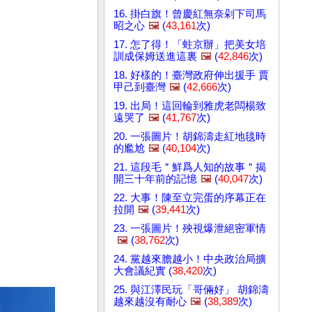
16. 掛白旗！曾慶紅無奈剁下司馬
昭之心
🖼️
(
43,161
次)
17. 怎了得！「蛀京辦」把美女培
訓成保姆送進這裏
🖼️
(
42,846
次)
18. 好樣的！臺灣政府伸出援手 賈
甲己到臺灣
🖼️
(
42,666
次)
19. 出局！這回輪到雅虎老闆楊致
遠哭了
🖼️
(
41,767
次)
20. 一張圖片！胡錦濤走紅地毯時
的尷尬
🖼️
(
40,104
次)
21. 這段毛＂鮮爲人知的故事＂揭
開三十年前的記憶
🖼️
(
40,047
次)
22. 大事！陳至立完蛋的序幕正在
拉開
🖼️
(
39,441
次)
23. 一張圖片！殃視爆泄絕密軍情
🖼️
(
38,762
次)
24. 黨越來膽越小！中央政治局擴
大會議紀實 (
38,420
次)
25. 與江澤民玩「哥倆好」 胡錦濤
越來越沒有耐心
🖼️
(
38,389
次)