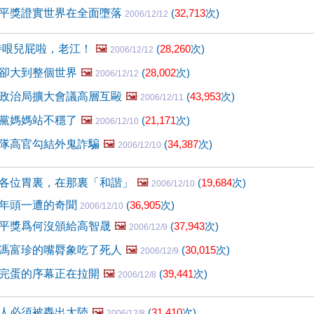
平獎證實世界在全面墮落
(
32,713
次)
2006/12/12
特哏兒屁啦，老江！
🖼️
(
28,260
次)
2006/12/12
卻大到整個世界
🖼️
(
28,002
次)
2006/12/12
政治局擴大會議高層互毆
🖼️
(
43,953
次)
2006/12/11
黨媽媽站不穩了
🖼️
(
21,171
次)
2006/12/10
隊高官勾結外鬼詐騙
🖼️
(
34,387
次)
2006/12/10
各位胃裏，在那裏「和諧」
🖼️
(
19,684
次)
2006/12/10
年頭一遭的奇聞
(
36,905
次)
2006/12/10
平獎爲何沒頒給高智晟
🖼️
(
37,943
次)
2006/12/9
馮富珍的嘴脣象吃了死人
🖼️
(
30,015
次)
2006/12/9
完蛋的序幕正在拉開
🖼️
(
39,441
次)
2006/12/8
人必須被轟出大陸
🖼️
(
31,410
次)
2006/12/8