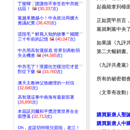
丁俊暉，誰讓你不幸生在中共統
起義能拿到檯
佔區！
🖼️
(
30,337
次)
黨越來膽越小！中央政治局擴大
正如賈甲所言
會議紀實 (
38,420
次)
黨就剩黨中央
這段毛＂鮮爲人知的故事＂揭開
三十年前的記憶
🖼️
(
40,047
次)
如果讓《九評
中共用高智晟探底 世界別再軟弱
第二大暢銷書
失去機會
🖼️
(
44,585
次)
《九評共產黨
中共毛了！泄露出怎樣治它才是
對症下藥
🖼️
(
33,760
次)
所有的祕密都
澳天主教神父致總理的一封信
(
32,680
次)
（文章有改動
高智晟這事中南海有最新部署
(
26,890
次)
本屆諾貝爾和平獎證實世界在全
購買新唐人聖
面墮落 (
32,713
次)
購買新唐人中
Oh，皮諾切特哏兒屁啦，老江！