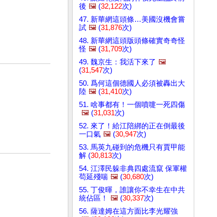
後
🖼️
(
32,122
次)
47. 新華網這頭條…美國沒機會嘗
試
🖼️
(
31,876
次)
48. 新華網這頭版頭條確實奇奇怪
怪
🖼️
(
31,709
次)
49. 魏京生：我活下來了
🖼️
(
31,547
次)
50. 爲何這個德國人必須被轟出大
陸
🖼️
(
31,410
次)
51. 啥事都有！一個噴嚏一死四傷
🖼️
(
31,031
次)
52. 來了！給江陪綁的正在倒最後
一口氣
🖼️
(
30,947
次)
53. 馬英九碰到的危機只有賈甲能
解 (
30,813
次)
54. 江澤民躲非典四處流竄 保軍權
苟延殘喘
🖼️
(
30,680
次)
55. 丁俊暉，誰讓你不幸生在中共
統佔區！
🖼️
(
30,337
次)
56. 薩達姆在這方面比李光耀強