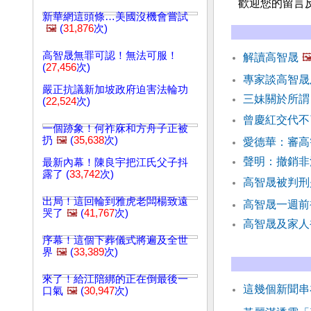
歡迎您的留言
新華網這頭條…美國沒機會嘗試
🖼️
(
31,876
次)
高智晟無罪可認！無法可服！
解讀高智晟
🖼
(
27,456
次)
專家談高智晟
嚴正抗議新加坡政府迫害法輪功
三妹關於所謂
(
22,524
次)
曾慶紅交代不
一個跡象！何祚庥和方舟子正被
扔
🖼️
(
35,638
次)
愛德華：審高
聲明：撤銷非
最新內幕！陳良宇把江氏父子抖
露了 (
33,742
次)
高智晟被判刑
出局！這回輪到雅虎老闆楊致遠
高智晟一週前
哭了
🖼️
(
41,767
次)
高智晟及家人
序幕！這個下葬儀式將遍及全世
界
🖼️
(
33,389
次)
來了！給江陪綁的正在倒最後一
這幾個新聞串
口氣
🖼️
(
30,947
次)