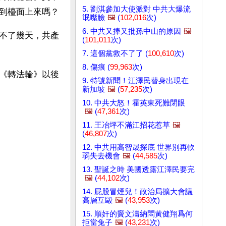
5. 劉淇參加大使派對 中共大爆流
到檯面上來嗎？
氓嘴臉
🖼️
(
102,016
次)
6. 中共又捧又批孫中山的原因
🖼️
不了幾天，共產
(
101,011
次)
7. 這個黨救不了了 (
100,610
次)
8. 傷痕 (
99,963
次)
《轉法輪》以後
9. 特號新聞！江澤民替身出現在
新加坡
🖼️
(
57,235
次)
10. 中共大怒！霍英東死難閉眼
🖼️
(
47,361
次)
11. 王冶坪不滿江招花惹草
🖼️
(
46,807
次)
12. 中共用高智晟探底 世界別再軟
弱失去機會
🖼️
(
44,585
次)
13. 聖誕之時 美國透露江澤民要完
🖼️
(
44,102
次)
14. 屁股冒煙兒！政治局擴大會議
高層互毆
🖼️
(
43,953
次)
15. 順奸的竇文濤納悶黃健翔爲何
拒當兔子
🖼️
(
43,231
次)