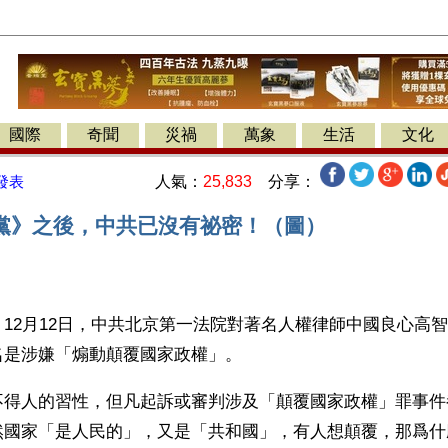
國際
奇聞
災禍
萬象
生活
文化
人氣：
25,833
分享：
發表
黨》之後，中共已沒有祕密！（圖）
12月12日，中共北京第一法院對著名人權律師中國良心高
名是涉嫌「煽動顛覆國家政權」。
不得人的習性，但凡起訴或審判涉及「顛覆國家政權」罪事件
然國家「是人民的」，又是「共和國」，有人想顛覆，那爲什