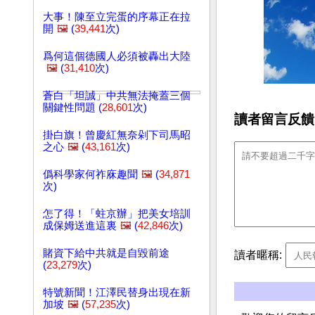
大事！陳至立完蛋的序幕正在拉
開
🖼️
(
39,441
次)
爲何這個德國人必須被轟出大陸
🖼️
(
31,410
次)
蒼白「坦誠」中共無法掩蓋三個
關鍵性問題 (
28,601
次)
讀者留言反饋
掛白旗！曾慶紅無奈剁下司馬昭
之心
🖼️
(
43,161
次)
僞科學家何祚庥趣聞
🖼️
(
34,871
次)
怎了得！「蛀京辦」把美女培訓
成保姆送進這裏
🖼️
(
42,846
次)
賭資下給中共就是自毀前途
讀者暱稱:
(
23,279
次)
特號新聞！江澤民替身出現在新
加坡
🖼️
(
57,235
次)