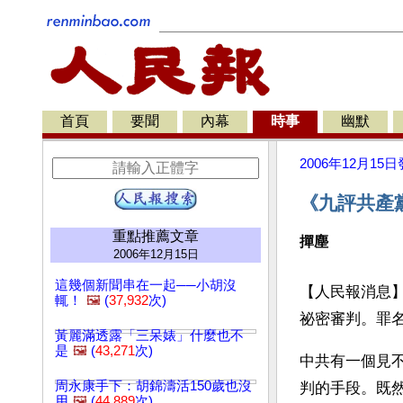
首頁
要聞
內幕
時事
幽默
2006年12月15日
《九評共產
重點推薦文章
撣塵
2006年12月15日
這幾個新聞串在一起──小胡沒
【人民報消息】
輒！
🖼️
(
37,932
次)
祕密審判。罪
黃麗滿透露「三呆婊」什麼也不
是
🖼️
(
43,271
次)
中共有一個見
周永康手下：胡錦濤活150歲也沒
判的手段。既
用
🖼️
(
44,889
次)