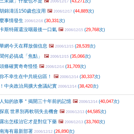
三呆婊」什麼也不是
🖼️
(
43,271
次)
2006/12/17
胡錦濤活150歲也沒用
🖼️
(
44,889
次)
2006/12/17
什麼事情發生
(
30,331
次)
2006/12/16
卡斯特羅還沒咽最後一口氣
🖼️
(
29,768
次)
2006/12/15
華網今天在釋放個信息
🖼️
(
28,539
次)
2006/12/15
聞何必搞成「焦點」
🖼️
(
35,066
次)
2006/12/15
頭條確實奇奇怪怪
🖼️
(
31,709
次)
2006/12/14
你不幸生在中共統佔區！
🖼️
(
30,337
次)
2006/12/14
！中央政治局擴大會議紀實
(
38,420
次)
2006/12/14
人知的故事＂揭開三十年前的記憶
🖼️
(
40,047
次)
2006/12/14
探底 世界別再軟弱失去機會
🖼️
(
44,585
次)
2006/12/13
露出怎樣治它才是對症下藥
🖼️
(
33,760
次)
2006/12/13
南海有最新部署
(
26,890
次)
2006/12/12