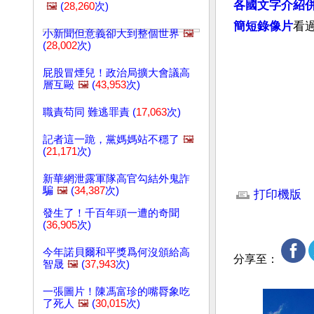
各國文字介紹
🖼️
(
28,260
次)
簡短錄像片
看
小新聞但意義卻大到整個世界
🖼️
(
28,002
次)
屁股冒煙兒！政治局擴大會議高
層互毆
🖼️
(
43,953
次)
職責苟同 難逃罪責 (
17,063
次)
記者這一跪，黨媽媽站不穩了
🖼️
(
21,171
次)
文章網址: http://w
新華網泄露軍隊高官勾結外鬼詐
騙
🖼️
(
34,387
次)
打印機版
發生了！千百年頭一遭的奇聞
(
36,905
次)
今年諾貝爾和平獎爲何沒頒給高
分享至：
智晟
🖼️
(
37,943
次)
一張圖片！陳馮富珍的嘴脣象吃
了死人
🖼️
(
30,015
次)