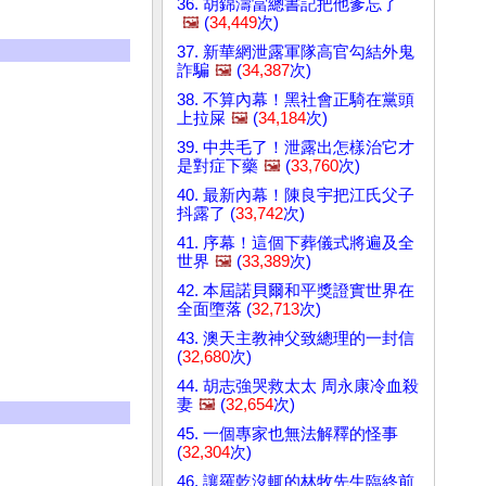
36. 胡錦濤當總書記把他爹忘了
🖼️
(
34,449
次)
37. 新華網泄露軍隊高官勾結外鬼
詐騙
🖼️
(
34,387
次)
38. 不算內幕！黑社會正騎在黨頭
上拉屎
🖼️
(
34,184
次)
39. 中共毛了！泄露出怎樣治它才
是對症下藥
🖼️
(
33,760
次)
40. 最新內幕！陳良宇把江氏父子
抖露了 (
33,742
次)
41. 序幕！這個下葬儀式將遍及全
世界
🖼️
(
33,389
次)
42. 本屆諾貝爾和平獎證實世界在
全面墮落 (
32,713
次)
43. 澳天主教神父致總理的一封信
(
32,680
次)
44. 胡志強哭救太太 周永康冷血殺
妻
🖼️
(
32,654
次)
45. 一個專家也無法解釋的怪事
(
32,304
次)
46. 讓羅乾沒輒的林牧先生臨終前