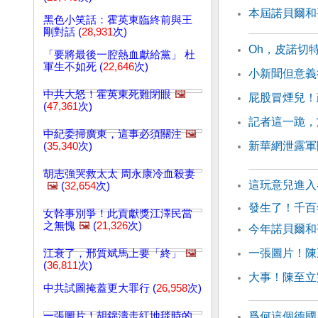
本屆諾貝爾和
黑色小笑話：霍英東臨終前與王
剛對話 (
28,931
次)
Oh，皮諾切
「要將最後一腔熱血獻給黨」 杜
軍生不如死 (
22,646
次)
小新聞但意義
中共大怒！霍英東死難閉眼
🖼️
屁股冒煙兒！
(
47,361
次)
記者這一跪，
中紀委掃廣東，這事必須關注
🖼️
新華網泄露軍
(
35,340
次)
胡志強哭救太太 周永康冷血殺妻
這玩意兒進入
🖼️
(
32,654
次)
發生了！千百
女幹事別爭！此貢獻獎江澤民當
之無愧
🖼️
(
21,326
次)
今年諾貝爾和
一張圖片！陳
江衰了，邢質斌馬上要「終」
🖼️
(
36,811
次)
大事！陳至立
中共試圖掩蓋更大罪行 (
26,958
次)
一張圖片！胡錦濤走紅地毯時的
爲何這個德國