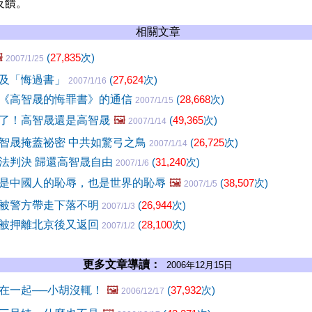
反饋。
相關文章
️
(
27,835
次)
2007/1/25
及「悔過書」
(
27,624
次)
2007/1/16
《高智晟的悔罪書》的通信
(
28,668
次)
2007/1/15
了！高智晟還是高智晟
🖼️
(
49,365
次)
2007/1/14
智晟掩蓋祕密 中共如驚弓之鳥
(
26,725
次)
2007/1/14
法判決 歸還高智晟自由
(
31,240
次)
2007/1/6
是中國人的恥辱，也是世界的恥辱
🖼️
(
38,507
次)
2007/1/5
被警方帶走下落不明
(
26,944
次)
2007/1/3
被押離北京後又返回
(
28,100
次)
2007/1/2
更多文章導讀：
2006年12月15日
在一起──小胡沒輒！
🖼️
(
37,932
次)
2006/12/17