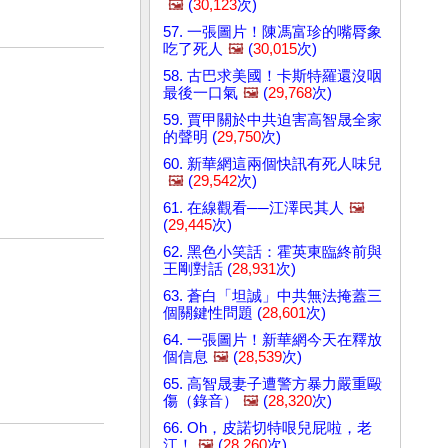
🖼️
(
30,123
次)
57. 一張圖片！陳馮富珍的嘴脣象
吃了死人
🖼️
(
30,015
次)
58. 古巴求美國！卡斯特羅還沒咽
最後一口氣
🖼️
(
29,768
次)
59. 賈甲關於中共迫害高智晟全家
的聲明 (
29,750
次)
60. 新華網這兩個快訊有死人味兒
🖼️
(
29,542
次)
61. 在線觀看──江澤民其人
🖼️
(
29,445
次)
62. 黑色小笑話：霍英東臨終前與
王剛對話 (
28,931
次)
63. 蒼白「坦誠」中共無法掩蓋三
個關鍵性問題 (
28,601
次)
64. 一張圖片！新華網今天在釋放
個信息
🖼️
(
28,539
次)
65. 高智晟妻子遭警方暴力嚴重毆
傷（錄音）
🖼️
(
28,320
次)
66. Oh，皮諾切特哏兒屁啦，老
江！
🖼️
(
28,260
次)