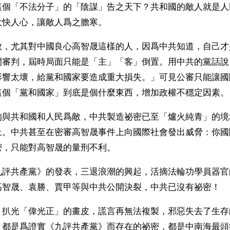
這個「不法分子」的「陰謀」告之天下？共和國的敵人就是人
大快人心，讓敵人爲之膽寒。
敢，尤其對中國良心高智晟這樣的人，因爲中共知道，自己才
開審判，屆時局面只能是「主」「客」倒置。用中共的黨話說
影響太壞，給黨和國家要造成重大損失。」可見公審只能讓國
這個「黨和國家」到底是個什麼東西，增加政權不穩定因素。
的與共和國和人民爲敵，中共製造祕密已至「爐火純青」的境
上。中共甚至在密審高智晟事件上向國際社會發出威脅：你國
密，只能對高智晟的量刑不利。
九評共產黨》的發表，三退浪潮的興起，活摘法輪功學員器官
高智晟、袁勝、賈甲等與中共公開決裂，中共已沒有祕密！
》扒光「偉光正」的畫皮，謊言再無法複製，邪惡失去了生存
，都是爲證實《九評共產黨》而存在的祕密，都是中南海最頭