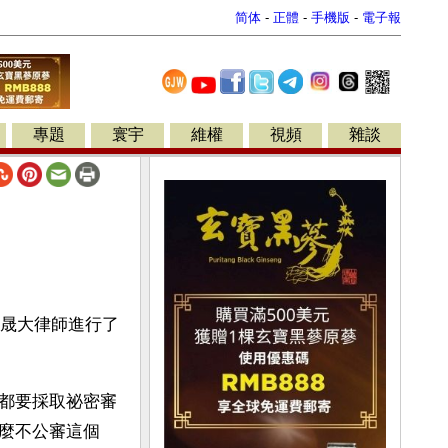
简体
-
正體
-
手機版
-
電子報
專題
寰宇
維權
視頻
雜談
智晟大律師進行了
都要採取祕密審
麼不公審這個