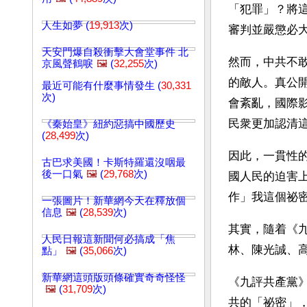
「犯罪」？將
人生如夢 (
19,913
次)
審判並嚴懲必
天安門爆自殺衝擊大會堂事件 北
然而，中共不
京風聲鶴唳
🖼️
(
32,255
次)
的敵人。真公
最近可能有什麼事情發生 (
30,331
次)
會紊亂，國際
民衆更加認清
《秦始皇》紐約惡搞中國歷史
(
28,499
次)
因此，一貫性
古巴求美國！卡斯特羅還沒咽最
後一口氣
🖼️
(
29,768
次)
國人民的迫害
作」我這個祕
一張圖片！新華網今天在釋放個
信息
🖼️
(
28,539
次)
其實，隨着《
人民日報這新聞何必搞成「焦
林、陳光誠、
點」
🖼️
(
35,066
次)
新華網這頭版頭條確實奇奇怪怪
《九評共產黨
🖼️
(
31,709
次)
共的「祕密」