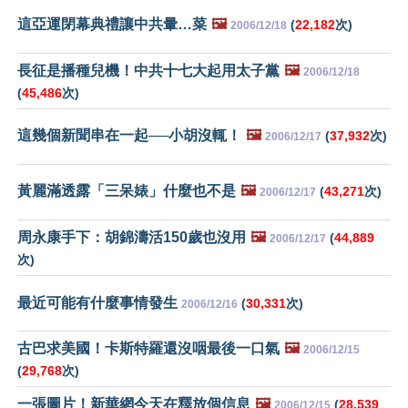
這亞運閉幕典禮讓中共暈…菜
🖼️
(
22,182
次)
2006/12/18
長征是播種兒機！中共十七大起用太子黨
🖼️
2006/12/18
(
45,486
次)
這幾個新聞串在一起──小胡沒輒！
🖼️
(
37,932
次)
2006/12/17
黃麗滿透露「三呆婊」什麼也不是
🖼️
(
43,271
次)
2006/12/17
周永康手下：胡錦濤活150歲也沒用
🖼️
(
44,889
2006/12/17
次)
最近可能有什麼事情發生
(
30,331
次)
2006/12/16
古巴求美國！卡斯特羅還沒咽最後一口氣
🖼️
2006/12/15
(
29,768
次)
一張圖片！新華網今天在釋放個信息
🖼️
(
28,539
2006/12/15