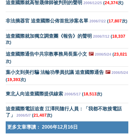
追查國際就高智晟律師被判刑的聲明
(
24,374
次)
2006/12/25
非法摘器官 追查國際公佈首批涉案名單
(
17,807
次)
2006/7/22
追查國際就加獨立調查團《報告》的聲明
(
18,337
2006/7/12
次)
追查國際通告中共宗教事務局長葉小文
🖼️
(
23,021
2006/5/24
次)
葉小文到美行騙 法輪功學員抗議 追查國際通告
🖼️
2006/5/24
(
19,393
次)
東北人向追查國際提供線索
(
18,513
次)
2006/5/17
追查國際電話追查 江澤民隨行人員：「我都不敢接電話
了」
(
21,407
次)
2006/5/7
更多文章導讀：
2006年12月16日