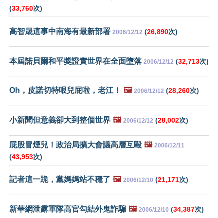
(
33,760
次)
高智晟這事中南海有最新部署
(
26,890
次)
2006/12/12
本屆諾貝爾和平獎證實世界在全面墮落
(
32,713
次)
2006/12/12
Oh，皮諾切特哏兒屁啦，老江！
🖼️
(
28,260
次)
2006/12/12
小新聞但意義卻大到整個世界
🖼️
(
28,002
次)
2006/12/12
屁股冒煙兒！政治局擴大會議高層互毆
🖼️
2006/12/11
(
43,953
次)
記者這一跪，黨媽媽站不穩了
🖼️
(
21,171
次)
2006/12/10
新華網泄露軍隊高官勾結外鬼詐騙
🖼️
(
34,387
次)
2006/12/10