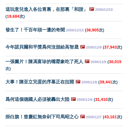
這玩意兒進入各位胃裏，在那裏「和諧」
🖼️
2006/12/10
(
19,684
次)
發生了！千百年頭一遭的奇聞
(
36,905
次)
2006/12/10
今年諾貝爾和平獎爲何沒頒給高智晟
🖼️
(
37,943
次)
2006/12/9
一張圖片！陳馮富珍的嘴脣象吃了死人
🖼️
(
30,015
2006/12/9
次)
大事！陳至立完蛋的序幕正在拉開
🖼️
(
39,441
次)
2006/12/8
爲何這個德國人必須被轟出大陸
🖼️
(
31,410
次)
2006/12/8
掛白旗！曾慶紅無奈剁下司馬昭之心
🖼️
(
43,161
次)
2006/12/7