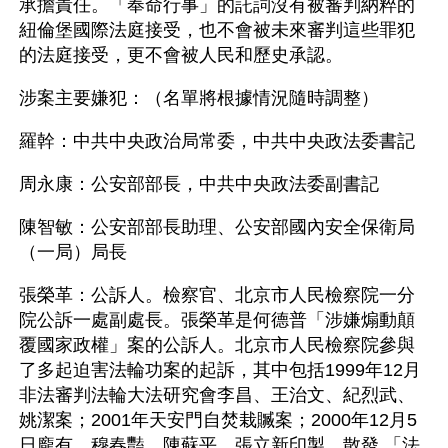
承擔責任。「奉命行事」的託詞沒有被審判納粹的
紐倫堡國際法庭接受，也不會被未來審判這些罪犯
的法庭接受，更不會被人民和歷史承認。
涉案主要嫌犯：（名單將根據情況隨時調整）
羅幹：中共中央政治局常委，中共中央政法委書記
周永康：公安部部長，中共中央政法委副書記
陳智敏：公安部部長助理、公安部國內安全保衛局
（一局）局長
張榮革：公訴人。檢察官、北京市人民檢察院一分
院公訴一處副處長。張榮革是何德普「涉嫌煽動顛
覆國家政權」案的公訴人。北京市人民檢察院參與
了多起迫害法輪功案的起訴，其中包括1999年12月
非法審判法輪大法研究會李昌、王治文、紀烈武、
姚潔案；2001年天安門自焚栽贓案；2000年12月5
日龐有、穆春豔、陳蘇平、張立新印製、散發 「法