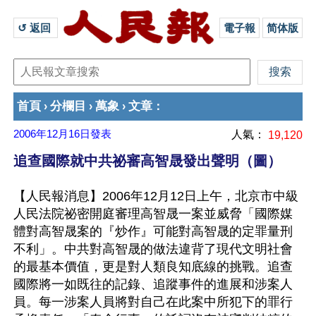
↺ 返回 
電子報
简体版
首頁
分欄目
萬象
文章
›
›
›
：
2006年12月16日
發表
人氣：
19,120
追查國際就中共祕審高智晟發出聲明（圖）
【人民報消息】2006年12月12日上午，北京市中級
人民法院祕密開庭審理高智晟一案並威脅「國際媒
體對高智晟案的『炒作』可能對高智晟的定罪量刑
不利」。中共對高智晟的做法違背了現代文明社會
的最基本價值，更是對人類良知底線的挑戰。追查
國際將一如既往的記錄、追蹤事件的進展和涉案人
員。每一涉案人員將對自己在此案中所犯下的罪行