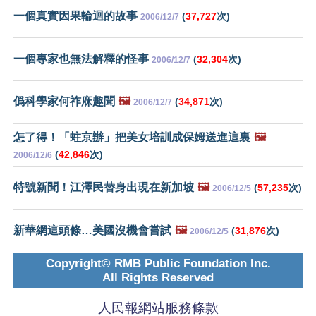
一個真實因果輪迴的故事
(
37,727
次)
2006/12/7
一個專家也無法解釋的怪事
(
32,304
次)
2006/12/7
僞科學家何祚庥趣聞
🖼️
(
34,871
次)
2006/12/7
怎了得！「蛀京辦」把美女培訓成保姆送進這裏
🖼️
(
42,846
次)
2006/12/6
特號新聞！江澤民替身出現在新加坡
🖼️
(
57,235
次)
2006/12/5
新華網這頭條…美國沒機會嘗試
🖼️
(
31,876
次)
2006/12/5
Copyright© RMB Public Foundation Inc.
All Rights Reserved
人民報網站服務條款