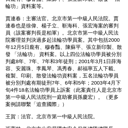
輪功」資料案等。
賈連春：主審法官。北京市第一中級人民法院。賈
連春也是徐偉、楊子立、靳海科、張宏海案的審判
員（該案審判長是柏軍）。北京市第一中級人民法
院審理並判決過多起法輪功學員案。其中包括2000
年12月5日龐有、穆春豔、陳蘇平、張立新印製、散
發 「法輪功」 資料案。以上四位法輪功學員被分別
判處8年、7年、7年和3年徒刑；2001年3月1日薛海
容、安麗珠、李鳳琴、馮秀春、郝福寧五人下載、
複製、印刷、散發法輪功資料案，五名法輪功學員
被分別判處有期徒刑7年、6年和5年；2003年4月下
旬4件18名法輪功學員上訴案（此案責任人是北京市
第一中級人民法院刑一庭助審員孫慶宏）。（更多
案例請聯繫「追查國際」）
王賀：法官。北京市第一中級人民法院。