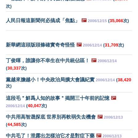
次)
人民日報這新聞何必搞成「焦點」
🖼️
(
35,066
次)
2006/12/15
新華網這頭版頭條確實奇奇怪怪
🖼️
(
31,709
次)
2006/12/14
丁俊暉，誰讓你不幸生在中共統佔區！
🖼️
2006/12/14
(
30,337
次)
黨越來膽越小！中央政治局擴大會議紀實
(
38,420
2006/12/14
次)
這段毛＂鮮爲人知的故事＂揭開三十年前的記憶
🖼️
(
40,047
次)
2006/12/14
中共用高智晟探底 世界別再軟弱失去機會
🖼️
2006/12/13
(
44,585
次)
中共毛了！泄露出怎樣治它才是對症下藥
🖼️
2006/12/13