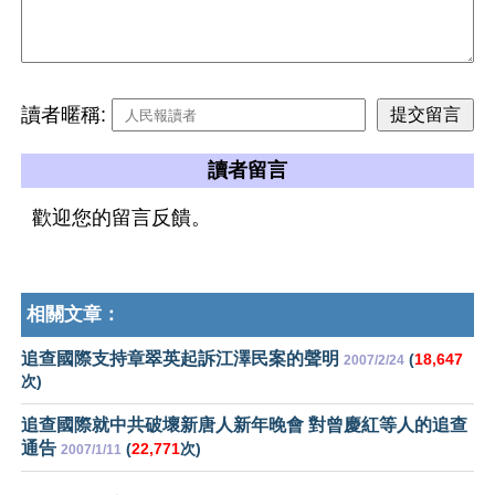
讀者暱稱:
讀者留言
歡迎您的留言反饋。
相關文章：
追查國際支持章翠英起訴江澤民案的聲明
(
18,647
2007/2/24
次)
追查國際就中共破壞新唐人新年晚會 對曾慶紅等人的追查
通告
(
22,771
次)
2007/1/11