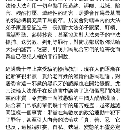
法輪大法利用一切卑鄙手段造謠、誣衊、栽贓、陷
害、殘酷打壓、滅絕性的迫害，居委會作爲最基層
的邪惡機構充當了馬前卒。居委會對轄區內的大法
弟子家庭登記造冊，長期對大法弟子跟蹤、盯梢、
電話監聽、參與抄家，甚至協助對大法弟子的非法
抓捕、送勞教、判刑等罪行，對街坊鄰居散佈法輪
大法的謠言，迷惑、引誘居民配合它們的迫害從而
爲自己侵犯人權的罪行開脫。
經過幾十年上當受騙的慘痛教訓，現在人們逐漸在
從新審視邪黨一貫給老百姓的灌輸的愚民理論，對
居委會這一邪黨的黑爪牙的認識也在開始覺醒。尤
其法輪大法弟子在反迫害中講清了這個假惡鬥的邪
黨的本質，令無數一向被愚騙的中國人醍醐灌頂，
結合着自己或前輩們幾十年的痛苦經歷，越來越認
同這樣一個事實：邪黨在無數次的政治運動中犯下
了罪行，甚至引人向善的法輪功「真、善、忍」它
也反，這極端狂妄、自私、狹隘、變態的邪靈必定