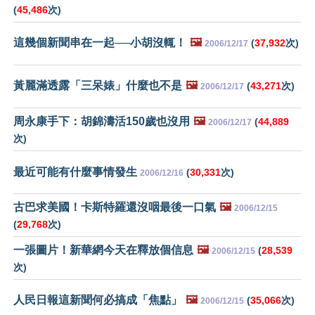
(
45,486
次)
這幾個新聞串在一起──小胡沒輒！
🖼️
(
37,932
次)
2006/12/17
黃麗滿透露「三呆婊」什麼也不是
🖼️
(
43,271
次)
2006/12/17
周永康手下：胡錦濤活150歲也沒用
🖼️
(
44,889
2006/12/17
次)
最近可能有什麼事情發生
(
30,331
次)
2006/12/16
古巴求美國！卡斯特羅還沒咽最後一口氣
🖼️
2006/12/15
(
29,768
次)
一張圖片！新華網今天在釋放個信息
🖼️
(
28,539
2006/12/15
次)
人民日報這新聞何必搞成「焦點」
🖼️
(
35,066
次)
2006/12/15