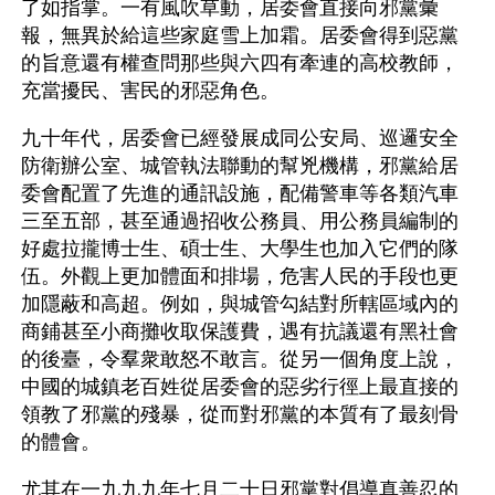
了如指掌。一有風吹草動，居委會直接向邪黨彙
報，無異於給這些家庭雪上加霜。居委會得到惡黨
的旨意還有權查問那些與六四有牽連的高校教師，
充當擾民、害民的邪惡角色。
九十年代，居委會已經發展成同公安局、巡邏安全
防衛辦公室、城管執法聯動的幫兇機構，邪黨給居
委會配置了先進的通訊設施，配備警車等各類汽車
三至五部，甚至通過招收公務員、用公務員編制的
好處拉攏博士生、碩士生、大學生也加入它們的隊
伍。外觀上更加體面和排場，危害人民的手段也更
加隱蔽和高超。例如，與城管勾結對所轄區域內的
商鋪甚至小商攤收取保護費，遇有抗議還有黑社會
的後臺，令羣衆敢怒不敢言。從另一個角度上說，
中國的城鎮老百姓從居委會的惡劣行徑上最直接的
領教了邪黨的殘暴，從而對邪黨的本質有了最刻骨
的體會。
尤其在一九九九年七月二十日邪黨對倡導真善忍的