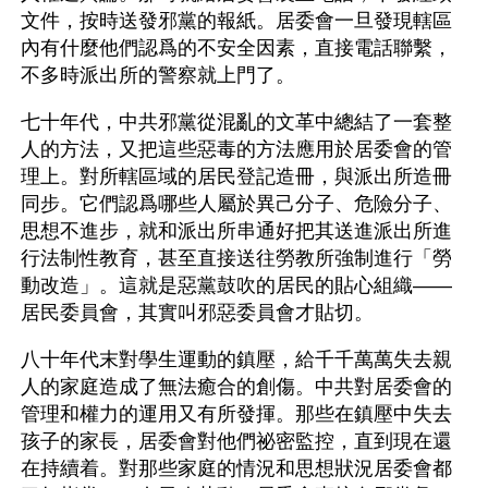
文件，按時送發邪黨的報紙。居委會一旦發現轄區
內有什麼他們認爲的不安全因素，直接電話聯繫，
不多時派出所的警察就上門了。
七十年代，中共邪黨從混亂的文革中總結了一套整
人的方法，又把這些惡毒的方法應用於居委會的管
理上。對所轄區域的居民登記造冊，與派出所造冊
同步。它們認爲哪些人屬於異己分子、危險分子、
思想不進步，就和派出所串通好把其送進派出所進
行法制性教育，甚至直接送往勞教所強制進行「勞
動改造」。這就是惡黨鼓吹的居民的貼心組織——
居民委員會，其實叫邪惡委員會才貼切。
八十年代末對學生運動的鎮壓，給千千萬萬失去親
人的家庭造成了無法癒合的創傷。中共對居委會的
管理和權力的運用又有所發揮。那些在鎮壓中失去
孩子的家長，居委會對他們祕密監控，直到現在還
在持續着。對那些家庭的情況和思想狀況居委會都