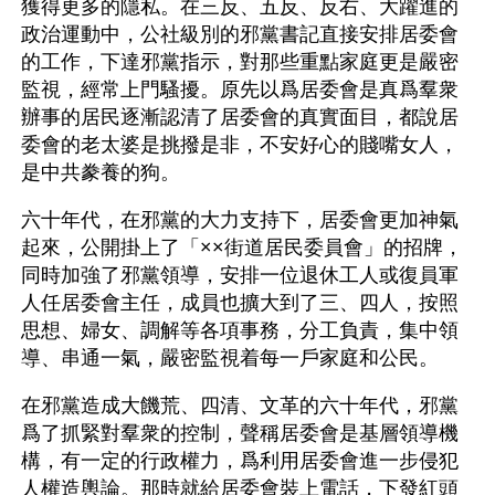
獲得更多的隱私。在三反、五反、反右、大躍進的
政治運動中，公社級別的邪黨書記直接安排居委會
的工作，下達邪黨指示，對那些重點家庭更是嚴密
監視，經常上門騷擾。原先以爲居委會是真爲羣衆
辦事的居民逐漸認清了居委會的真實面目，都說居
委會的老太婆是挑撥是非，不安好心的賤嘴女人，
是中共豢養的狗。
六十年代，在邪黨的大力支持下，居委會更加神氣
起來，公開掛上了「××街道居民委員會」的招牌，
同時加強了邪黨領導，安排一位退休工人或復員軍
人任居委會主任，成員也擴大到了三、四人，按照
思想、婦女、調解等各項事務，分工負責，集中領
導、串通一氣，嚴密監視着每一戶家庭和公民。
在邪黨造成大饑荒、四清、文革的六十年代，邪黨
爲了抓緊對羣衆的控制，聲稱居委會是基層領導機
構，有一定的行政權力，爲利用居委會進一步侵犯
人權造輿論。那時就給居委會裝上電話，下發紅頭