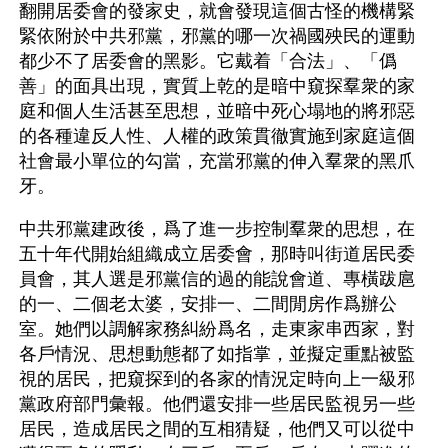
翻開居委會的發家史，就會發現這個古怪的機構緊
緊依附於中共邪黨，邪黨的哪一次禍國殃民的運動
都少不了居委會的黑影。它戴着「合法」、「僞
善」的面具出現，實質上乾的是暗中窺探羣衆的家
庭和個人生活甚至思想，並暗中死心塌地的將邪惡
的各種違反人性、人權的政策貫徹實施到家庭這個
社會最小單位的勾當，充當邪黨的伸入羣衆的黑爪
牙。
中共邪黨建政後，爲了進一步控制羣衆的思想，在
五十年代開始組織成立居委會，那時叫街道居民委
員會，其人選是邪黨信的過的能說會道、專橫跋扈
的一、二個老太婆，安排一、二間閒房作爲辦公
室。她們以調解家務糾紛爲名，走東家串西家，對
各戶情況、思想動態都了如指掌，並擬定重點被監
視的居民，把窺探到的各家的情況定時向上一級邪
黨政府部門彙報。他們還安排一些居民監視另一些
居民，造成居民之間的互相猜疑，他們又可以從中