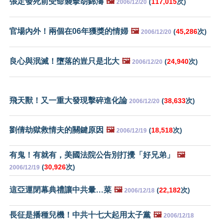
張定發死前受命襲擊胡錦濤
🖼️
(
117,015
次)
2006/12/20
官場內外！兩個在06年獲獎的情婦
🖼️
(
45,286
次)
2006/12/20
良心與泯滅！墮落的豈只是北大
🖼️
(
24,940
次)
2006/12/20
飛天獸！又一重大發現擊碎進化論
(
38,633
次)
2006/12/20
劉倩劫獄救情夫的關鍵原因
🖼️
(
18,518
次)
2006/12/19
有鬼！有就有，美國法院公告別打攪「好兄弟」
🖼️
(
30,926
次)
2006/12/19
這亞運閉幕典禮讓中共暈…菜
🖼️
(
22,182
次)
2006/12/18
長征是播種兒機！中共十七大起用太子黨
🖼️
2006/12/18