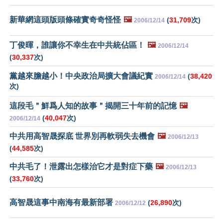
新華網這頭版頭條確實奇奇怪怪
🖼️
(
31,709
次)
2006/12/14
丁俊暉，誰讓你不幸生在中共統佔區！
🖼️
2006/12/14
(
30,337
次)
黨越來膽越小！中央政治局擴大會議紀實
(
38,420
2006/12/14
次)
這段毛＂鮮爲人知的故事＂揭開三十年前的記憶
🖼️
(
40,047
次)
2006/12/14
中共用高智晟探底 世界別再軟弱失去機會
🖼️
2006/12/13
(
44,585
次)
中共毛了！泄露出怎樣治它才是對症下藥
🖼️
2006/12/13
(
33,760
次)
高智晟這事中南海有最新部署
(
26,890
次)
2006/12/12