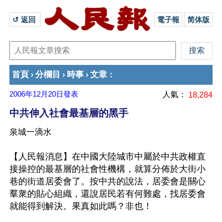
↺ 返回 
電子報
简体版
首頁
分欄目
時事
文章
›
›
›
：
2006年12月20日
發表
人氣：
18,284
中共伸入社會最基層的黑手
泉城一滴水
【人民報消息】在中國大陸城市中屬於中共政權直
接操控的最基層的社會性機構，就算分佈於大街小
巷的街道居委會了。按中共的說法，居委會是關心
羣衆的貼心組織，還說居民若有何難處，找居委會
就能得到解決。果真如此嗎？非也！