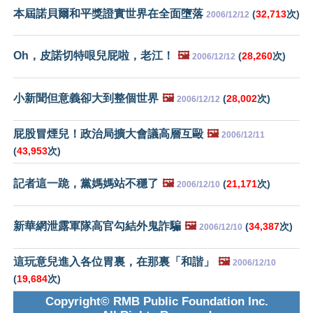
本屆諾貝爾和平獎證實世界在全面墮落
(
32,713
次)
2006/12/12
Oh，皮諾切特哏兒屁啦，老江！
🖼️
(
28,260
次)
2006/12/12
小新聞但意義卻大到整個世界
🖼️
(
28,002
次)
2006/12/12
屁股冒煙兒！政治局擴大會議高層互毆
🖼️
2006/12/11
(
43,953
次)
記者這一跪，黨媽媽站不穩了
🖼️
(
21,171
次)
2006/12/10
新華網泄露軍隊高官勾結外鬼詐騙
🖼️
(
34,387
次)
2006/12/10
這玩意兒進入各位胃裏，在那裏「和諧」
🖼️
2006/12/10
(
19,684
次)
Copyright© RMB Public Foundation Inc.