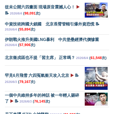
從未公開六四畫面 現場原音震撼人心！
▶️
📝
(
98,091
次)
2026/6/4
中資技術跨國大鎖國 北京長臂管轄引爆外資恐慌 📝
(
55,894
次)
2026/6/4
伊朗戰火推升美國LNG暴利 中共堡壘經濟代價慘重
(
57,906
次)
2026/6/4
北京衞戍區也不提「習主席」 正常嗎？
(
61,548
次)
2026/6/4
罕見6月飛雪 六四冤氣衝天攻入北京
▶️
📝
(
79,167
次)
2026/6/3
一個中共維持多年的神話 被一年輕人砸碎
了
▶️
📝
(
76,145
次)
2026/6/3