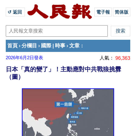
↺ 返回 
電子報
简体版
首頁
分欄目
國際
時事
文章
›
›
|
›
：
2026年6月2日
發表
人氣：
96,363
日本「真的變了」！主動應對中共戰狼挑釁
（圖）