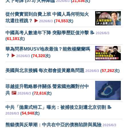
天下奇譚 (573) 火神降臨
(
21,036
次)
2026/6/3
從付費實習到自費上班 中國人爲何明知火
坑還往裡跳？
▶️
(
74,553
次)
2026/6/3
中國高考人數連年下降 突顯學歷貶值沖擊 📝
2026/6/3
(
61,181
次)
華為問界M9USV地表最強？能救楊蘭蘭嗎
？
▶️
(
74,320
次)
2026/6/3
美國與北京接觸 每次都會提黃巖島問題
(
57,262
次)
2026/6/3
菲越提升戰略夥伴關係 聲索國抱團對付中
共
🖼️
(
72,616
次)
2026/6/3
中共「拋棄式特工」曝光：被捕後立刻遭北京切割 📝
(
54,948
次)
2026/6/3
熊貓債與反華潮：中共在中亞的債務陷阱與風險
2026/6/3