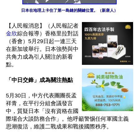
日本在地理上卡住了第一島鏈的關鍵位置。（新唐人）
【人民報消息】（人民報記者
金欣
綜合報導）香格里拉對話
（香會）5月29日起一連三天
在新加坡舉行。日本強勢與中
共角力成為引人關注的新看
點。

「中日交鋒」成為關注熱點
5月30日，中方代表團團長孟
祥青，在平行分組會議發言
中，質疑日本「沒有資格在國
際場合大談防務合作」。他呼籲警惕任何軍國主義
思潮復活，維護二戰成果和戰後國際秩序。
