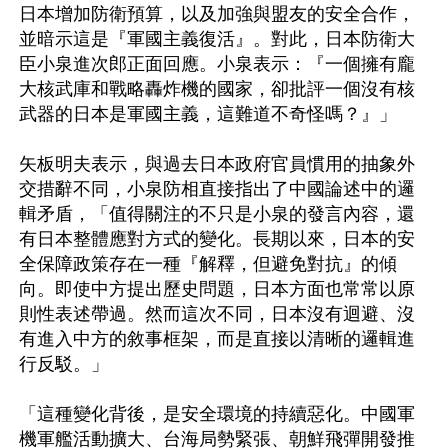
日本增加防衛預算，以及加強與盟友的安全合作，
並暗示這是『軍國主義復活』。對此，日本防衛大
臣小泉進次郎正面回應。小泉表示：『一個擁有龐
大核武庫和戰略轟炸機的國家，卻批評一個沒有核
武器的日本是軍國主義，這難道不奇怪嗎？』」

矢板明夫表示，與過去日本政府官員慣用的抽象外
交措辭不同，小泉防相直接指出了中國論述中的邏
輯矛盾，「值得關注的不只是小泉的發言內容，還
有日本整體應對方式的變化。長期以來，日本的安
全保障政策存在一種『解釋，但避免對抗』的傾
向。即使中方提出歷史問題，日本方面也常常以原
則性表述帶過。然而這次不同，日本沒有迴避、沒
有進入中方的敘事框架，而是直接以清晰的邏輯進
行反駁。」

「這種變化背後，是安全環境的持續惡化。中國軍
機軍艦活動擴大、台海局勢緊張、朝鮮飛彈開發推