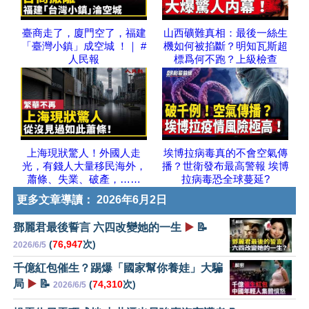
臺商走了，廈門空了，福建
山西礦難真相：最後一絲生
「臺灣小鎮」成空城 ！｜ #
機如何被掐斷？明知瓦斯超
人民報
標爲何不跑？上級檢查
上海現狀驚人！外國人走
埃博拉病毒真的不會空氣傳
光，有錢人大量移民海外，
播？世衛發布最高警報 埃博
蕭條、失業、破產，……
拉病毒恐全球蔓延?
更多文章導讀：
2026年6月2日
鄧麗君最後誓言 六四改變她的一生
▶️
📝
(
76,947
次)
2026/6/5
千億紅包催生？踢爆「國家幫你養娃」大騙
局
▶️
📝
(
74,310
次)
2026/6/5