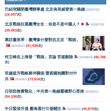
巴紐突關閉臺灣辦事處 北京佈局威脅第一島鏈
2026/7/22
(
16,597
次)
北京戰狼狂罵臺灣女生：你是不是中國人？
▶️
📝
2026/7/16
(
35,063
次)
專訪蕭美琴：臺灣拿什麼對抗北京「戰狼」
🖼️
(
41,436
次)
2026/6/23
何立峰在上海發「戰狼」言論 官媒刪除 📝
(
46,786
2026/6/18
次)
菲越提升戰略夥伴關係 聲索國抱團對付中
共
🖼️
(
72,616
次)
2026/6/3
日菲防務實戰化：中共第一島鏈霸權野心受挫
2026/5/14
(
54,338
次)
中日緊張升溫 臺海通行引發關注 📝
(
45,879
次)
2026/4/22