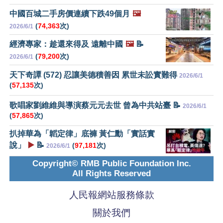
中國百城二手房價連續下跌49個月
🖼️
(
74,363
次)
2026/6/1
經濟專家：趁還來得及 遠離中國
🖼️
📝
(
79,200
次)
2026/6/1
天下奇譚 (572) 忍讓美德積善因 累世未訟實難得
2026/6/1
(
57,135
次)
歌唱家劉維維與導演蔡元元去世 曾為中共站臺 📝
2026/6/1
(
57,865
次)
扒掉華為「韜定律」底褲 黃仁勳「實話實
說」
▶️
📝
(
97,181
次)
2026/6/1
Copyright© RMB Public Foundation Inc.
All Rights Reserved
人民報網站服務條款
關於我們