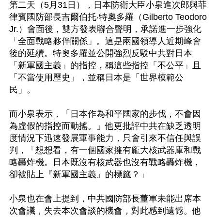
第二天（5月31日），日本防衛大臣小泉進次郎與菲
律賓國防部長吉爾伯托‧特奧多羅（Gilberto Teodoro 
Jr.）會面後，雙方發表聯合聲明，承諾進一步強化
「全面戰略夥伴關係」。這是兩國領導人近期峰會
後的延續。特奧多羅並公開強烈反駁中共對日本
「新軍國主義」的指控，稱這些指控「不公平」且
「不當使用歷史」，並稱日本是「世界模範公
民」。

而小泉表示，「日本作為和平國家的步伐，不會因
為虛假的指控而動搖。」他更批評中共在缺乏透明
度情況下迅速發展軍事能力，只會引來不信任與誤
判，「想想看，有一個國家擁有龐大核武器庫和戰
略轟炸機。日本既沒有核武器也沒有戰略轟炸機，
卻被貼上『新軍國主義』的標籤？」

小泉也在會上提到，中共國防部長董軍未能出席本
次會議，失去本次會談的機會，對此感到遺憾。他