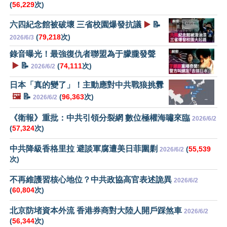
(
56,229
次)
六四紀念館被破壞 三省校園爆發抗議
▶️
📝
(
79,218
次)
2026/6/3
錄音曝光！最強復仇者聯盟為于朦朧發聲
▶️
📝
(
74,111
次)
2026/6/2
日本「真的變了」！主動應對中共戰狼挑釁
🖼️
📝
(
96,363
次)
2026/6/2
《衛報》重批：中共引領分裂網 數位極權海嘯來臨
2026/6/2
(
57,324
次)
中共降級香格里拉 避談軍腐遭美日菲圍剿
(
55,539
2026/6/2
次)
不再維護習核心地位？中共政協高官表述詭異
2026/6/2
(
60,804
次)
北京防堵資本外流 香港券商對大陸人開戶踩煞車
2026/6/2
(
56,344
次)