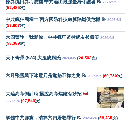
操弄仇日弄巧成拙 中共逼出最強臺海守護者 📝
2026/6/5
(
57,485
次)
中共瘋狂囤稀土 西方國防科技命脈陷斷供危機 📝
2026/6/5
(
57,607
次)
六四禁說「我愛你」中共瘋狂監控網友被氣笑
2026/6/5
(
58,389
次)
天下奇譚 (574) 大鬼防風氏
(
20,502
次)
2026/6/5
六月飛雪與下冰雹乃是黨魁不祥之兆 📝
(
60,780
次)
2026/6/5
大陸高考倒計時 擺脫高考焦慮有妙招
🖼️
(
97,549
次)
2026/6/4
解體中共邪黨，清算六四屠殺罪行 📝
(
58,465
次)
2026/6/4