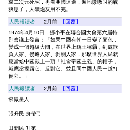
羣二次元死宅，再看匪國這邊，遍地嗷嗷叫的戰
狼崽子，人礦炮灰用不完。
人民報讀者
2月前
【回覆】
1974年4月10日，鄧小平在聯合國大會第六屆特
別會議上發言：「如果中國有朝一日變了顏色，
變成一個超級大國，在世界上稱王稱霸，到處欺
負人家、侵略人家、剝削人家，那麼世界人民就
應當給中國戴上一頂「社會帝國主義」的帽子，
就應當揭露它、反對它、並且同中國人民一道打
倒它。」
人民報讀者
2月前
【回覆】
紫微星人
張升民 身帶弓
田間民 升第一