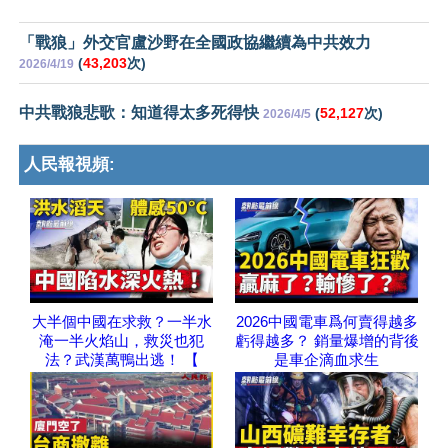
「戰狼」外交官盧沙野在全國政協繼續為中共效力
(
43,203
次)
2026/4/19
中共戰狼悲歌：知道得太多死得快
(
52,127
次)
2026/4/5
人民報視頻:
大半個中國在求救？一半水
2026中國電車爲何賣得越多
淹一半火焰山，救災也犯
虧得越多？ 銷量爆增的背後
法？武漢萬鴨出逃！ 【
是車企滴血求生