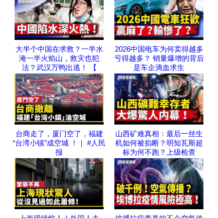
大半个中国在求救？一半水
2026中国电车为何卖得越多
淹一半火焰山，救灾也犯
亏得越多？ 销量爆增的背后
法？武汉万鸭出逃！ 【
是车企滴血求生
台商走了，厦门空了，福建
山西矿难真相：最后一丝生
“台湾小镇”成空城 ！｜ #人民
机如何被掐断？明知瓦斯超
报
标为何不跑？上级检查