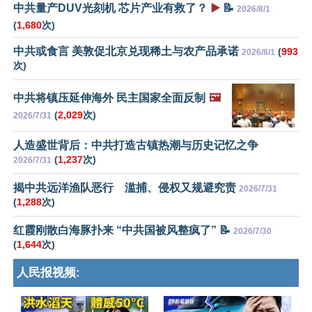
中共量产DUV光刻机 芯片产业有救了？
▶️
📝
2026/8/1
(
1,680
次)
中共或食言 美敦促北京兑现稀土与农产品承诺
(
993
2026/8/1
次)
中共将镇压延伸海外 民主国家全面反制
🖼️
(
2,029
次)
2026/7/31
人造盛世背后：中共打造古镇热潮与历史记忆之争
(
1,237
次)
2026/7/31
揭中共远洋渔队恶行 滥捕、侵权又规避究责
2026/7/31
(
1,288
次)
红霞刚散白海豚扑来 “中共国被风整疯了” 📝
2026/7/30
(
1,644
次)
人民报视频: