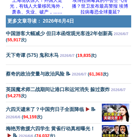
上海现状惊人！外国人走
埃博拉病毒真的不会空气传
光，有钱人大量移民海外，
播？世卫发布最高警报 埃博
萧条、失业、破产，……
拉病毒恐全球蔓延?
更多文章导读：
2026年6月4日
中国游客大幅减少 但日本函馆观光客连2年创新高
2026/6/7
(
55,917
次)
天下奇谭 (575) 鬼和木马
(
19,835
次)
2026/6/7
蔡奇的政治变量与政治风险 📝
(
61,363
次)
2026/6/7
英国魔术师二战期间让港口和运河消失 躲过轰炸
2026/6/7
(
54,275
次)
六四天谴来了？中国穷日子全面降临
▶️
📝
(
94,159
次)
2026/6/6
梅艳芳救援六四学生 黄雀行动真相曝光！
▶️
📝
(
74,032
次)
2026/6/6