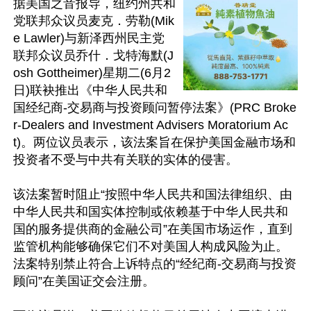
据美国之音报导，纽约州共和
党联邦众议员麦克．劳勒(Mik
e Lawler)与新泽西州民主党
联邦众议员乔什．戈特海默(J
osh Gottheimer)星期二(6月2
日)联袂推出《中华人民共和
国经纪商-交易商与投资顾问暂停法案》(PRC Broke
r-Dealers and Investment Advisers Moratorium Ac
t)。两位议员表示，该法案旨在保护美国金融市场和
投资者不受与中共有关联的实体的侵害。

该法案暂时阻止“按照中华人民共和国法律组织、由
中华人民共和国实体控制或依赖基于中华人民共和
国的服务提供商的金融公司”在美国市场运作，直到
监管机构能够确保它们不对美国人构成风险为止。
法案特别禁止符合上诉特点的“经纪商-交易商与投资
顾问”在美国证交会注册。
