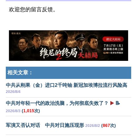
欢迎您的留言反馈。
相关文章：
中共从刚果（金）进口2千吨铀 新冠加埃博拉流行风险高
2026/8/4
中共对年轻一代的政治洗脑，为何彻底失效了？
▶️
📝
(
1,015
次)
2026/8/3
军演又否认对话 中共对日施压现形
(
867
次)
2026/8/2