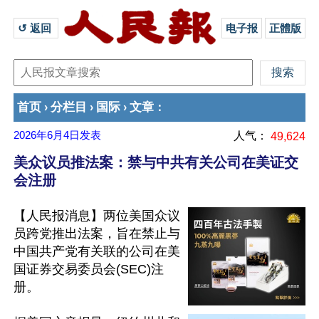
↺ 返回 
电子报
正體版
首页
分栏目
国际
文章
›
›
›
：
2026年6月4日
发表
人气：
49,624
美众议员推法案：禁与中共有关公司在美证交
会注册
【人民报消息】两位美国众议
员跨党推出法案，旨在禁止与
中国共产党有关联的公司在美
国证券交易委员会(SEC)注
册。
