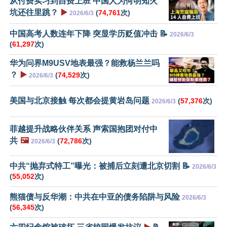
从付费实习到自费上班 中国人为何明知火
坑还往里跳？
▶️
(
74,761
次)
2026/6/3
中国高考人数连年下降 突显学历贬值冲击 📝
2026/6/3
(
61,297
次)
华为问界M9USV地表最强？能救杨兰兰吗
？
▶️
(
74,529
次)
2026/6/3
美国与北京接触 每次都会提黄岩岛问题
(
57,376
次)
2026/6/3
菲越提升战略伙伴关系 声索国抱团对付中
共
🖼️
(
72,786
次)
2026/6/3
中共“抛弃式特工”曝光：被捕后立刻遭北京切割 📝
2026/6/3
(
55,052
次)
熊猫债与反华潮：中共在中亚的债务陷阱与风险
2026/6/3
(
56,345
次)