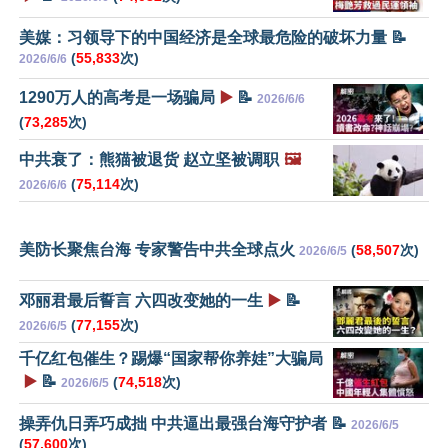
美媒：习领导下的中国经济是全球最危险的破坏力量 📝
(
55,833
次)
2026/6/6
1290万人的高考是一场骗局
▶️
📝
2026/6/6
(
73,285
次)
中共衰了：熊猫被退货 赵立坚被调职
🖼️
(
75,114
次)
2026/6/6
美防长聚焦台海 专家警告中共全球点火
(
58,507
次)
2026/6/5
邓丽君最后誓言 六四改变她的一生
▶️
📝
(
77,155
次)
2026/6/5
千亿红包催生？踢爆“国家帮你养娃”大骗局
▶️
📝
(
74,518
次)
2026/6/5
操弄仇日弄巧成拙 中共逼出最强台海守护者 📝
2026/6/5
(
57,600
次)