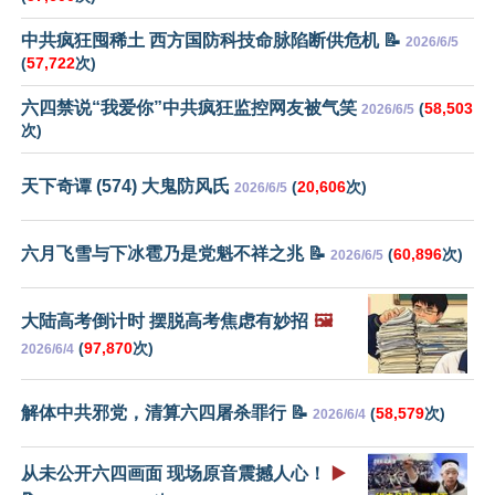
中共疯狂囤稀土 西方国防科技命脉陷断供危机 📝
2026/6/5
(
57,722
次)
六四禁说“我爱你”中共疯狂监控网友被气笑
(
58,503
2026/6/5
次)
天下奇谭 (574) 大鬼防风氏
(
20,606
次)
2026/6/5
六月飞雪与下冰雹乃是党魁不祥之兆 📝
(
60,896
次)
2026/6/5
大陆高考倒计时 摆脱高考焦虑有妙招
🖼️
(
97,870
次)
2026/6/4
解体中共邪党，清算六四屠杀罪行 📝
(
58,579
次)
2026/6/4
从未公开六四画面 现场原音震撼人心！
▶️