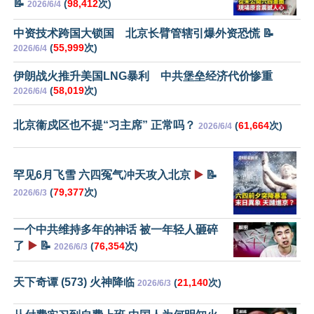
📝
(
98,412
次)
2026/6/4
中资技术跨国大锁国 北京长臂管辖引爆外资恐慌 📝
(
55,999
次)
2026/6/4
伊朗战火推升美国LNG暴利 中共堡垒经济代价惨重
(
58,019
次)
2026/6/4
北京衞戍区也不提“习主席” 正常吗？
(
61,664
次)
2026/6/4
罕见6月飞雪 六四冤气冲天攻入北京
▶️
📝
(
79,377
次)
2026/6/3
一个中共维持多年的神话 被一年轻人砸碎
了
▶️
📝
(
76,354
次)
2026/6/3
天下奇谭 (573) 火神降临
(
21,140
次)
2026/6/3