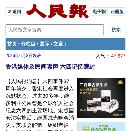
↺ 返回 
电子报
正體版
首页
分栏目
国际
文章
›
›
›
：
2026年6月3日
发表
人气：
47,677
香港媒体及民间噤声 六四记忆遭封
【人民报消息】六四事件37
周年前夕，香港社会再度进入
沉默状态。过去30多年，维
多利亚公园曾是全球华人社会
纪念六四的主要场地。港版国
安法实施后，维园烛光晚会消
失，支联会解散，组织者被