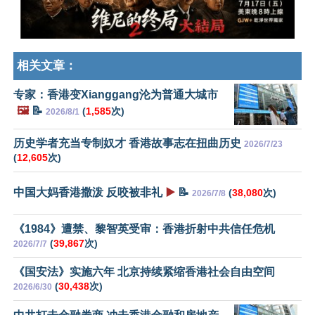
相关文章：
专家：香港变Xianggang沦为普通大城市
🖼️
📝
(
1,585
次)
2026/8/1
历史学者充当专制奴才 香港故事志在扭曲历史
2026/7/23
(
12,605
次)
中国大妈香港撒泼 反咬被非礼
▶️
📝
(
38,080
次)
2026/7/8
《1984》遭禁、黎智英受审：香港折射中共信任危机
(
39,867
次)
2026/7/7
《国安法》实施六年 北京持续紧缩香港社会自由空间
(
30,438
次)
2026/6/30