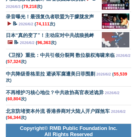
(
79,218
次)
2026/6/3
录音曝光！最强复仇者联盟为于朦胧发声
▶️
📝
(
74,111
次)
2026/6/2
日本“真的变了”！主动应对中共战狼挑衅
🖼️
📝
(
96,363
次)
2026/6/2
《卫报》重批：中共引领分裂网 数位极权海啸来临
2026/6/2
(
57,324
次)
中共降级香格里拉 避谈军腐遭美日菲围剿
(
55,539
2026/6/2
次)
不再维护习核心地位？中共政协高官表述诡异
2026/6/2
(
60,804
次)
北京防堵资本外流 香港券商对大陆人开户踩煞车
2026/6/2
(
56,344
次)
Copyright© RMB Public Foundation Inc.
All Rights Reserved