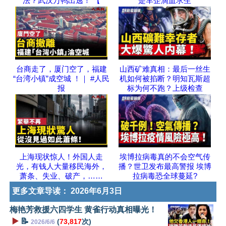
法？武汉万鸭出逃！ 【
是车企滴血求生
台商走了，厦门空了，福建
山西矿难真相：最后一丝生
“台湾小镇”成空城 ！｜ #人民
机如何被掐断？明知瓦斯超
报
标为何不跑？上级检查
上海现状惊人！外国人走
埃博拉病毒真的不会空气传
光，有钱人大量移民海外，
播？世卫发布最高警报 埃博
萧条、失业、破产，……
拉病毒恐全球蔓延?
更多文章导读：
2026年6月3日
梅艳芳救援六四学生 黄雀行动真相曝光！
▶️
📝
(
73,817
次)
2026/6/6