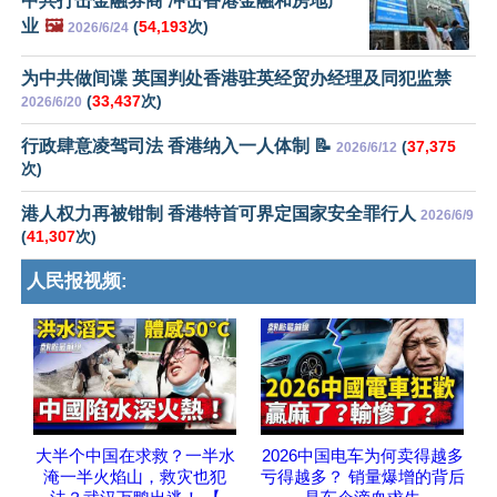
中共打击金融券商 冲击香港金融和房地产
业
🖼️
(
54,193
次)
2026/6/24
为中共做间谍 英国判处香港驻英经贸办经理及同犯监禁
(
33,437
次)
2026/6/20
行政肆意凌驾司法 香港纳入一人体制 📝
(
37,375
2026/6/12
次)
港人权力再被钳制 香港特首可界定国家安全罪行人
2026/6/9
(
41,307
次)
人民报视频:
大半个中国在求救？一半水
2026中国电车为何卖得越多
淹一半火焰山，救灾也犯
亏得越多？ 销量爆增的背后