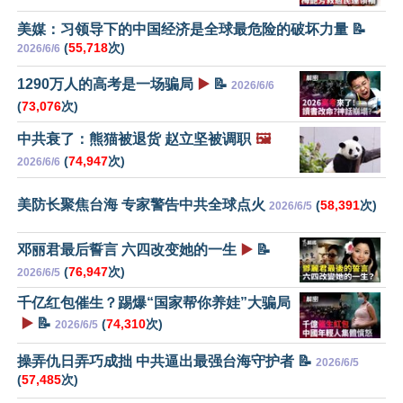
美媒：习领导下的中国经济是全球最危险的破坏力量 📝
(
55,718
次)
2026/6/6
1290万人的高考是一场骗局
▶️
📝
2026/6/6
(
73,076
次)
中共衰了：熊猫被退货 赵立坚被调职
🖼️
(
74,947
次)
2026/6/6
美防长聚焦台海 专家警告中共全球点火
(
58,391
次)
2026/6/5
邓丽君最后誓言 六四改变她的一生
▶️
📝
(
76,947
次)
2026/6/5
千亿红包催生？踢爆“国家帮你养娃”大骗局
▶️
📝
(
74,310
次)
2026/6/5
操弄仇日弄巧成拙 中共逼出最强台海守护者 📝
2026/6/5
(
57,485
次)