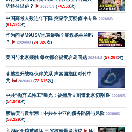
坑还往里跳？
▶️
(
74,553
次)
2026/6/3
中国高考人数连年下降 突显学历贬值冲击 📝
2026/6/3
(
61,181
次)
华为问界M9USV地表最强？能救杨兰兰吗
？
▶️
(
74,320
次)
2026/6/3
美国与北京接触 每次都会提黄岩岛问题
(
57,262
次)
2026/6/3
菲越提升战略伙伴关系 声索国抱团对付中
共
🖼️
(
72,616
次)
2026/6/3
中共“抛弃式特工”曝光：被捕后立刻遭北京切割 📝
2026/6/3
(
54,948
次)
熊猫债与反华潮：中共在中亚的债务陷阱与风险
2026/6/3
(
56,229
次)
六四纪念馆被破坏 三省校园爆发抗议
▶️
📝