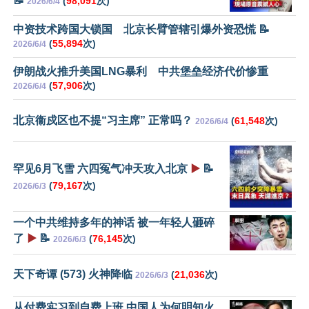
📝
(
98,091
次)
2026/6/4
中资技术跨国大锁国 北京长臂管辖引爆外资恐慌 📝
(
55,894
次)
2026/6/4
伊朗战火推升美国LNG暴利 中共堡垒经济代价惨重
(
57,906
次)
2026/6/4
北京衞戍区也不提“习主席” 正常吗？
(
61,548
次)
2026/6/4
罕见6月飞雪 六四冤气冲天攻入北京
▶️
📝
(
79,167
次)
2026/6/3
一个中共维持多年的神话 被一年轻人砸碎
了
▶️
📝
(
76,145
次)
2026/6/3
天下奇谭 (573) 火神降临
(
21,036
次)
2026/6/3
从付费实习到自费上班 中国人为何明知火