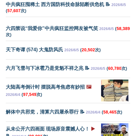
中共疯狂囤稀土 西方国防科技命脉陷断供危机 📝
2026/6/5
(
57,607
次)
六四禁说“我爱你”中共疯狂监控网友被气笑
(
58,389
2026/6/5
次)
天下奇谭 (574) 大鬼防风氏
(
20,502
次)
2026/6/5
六月飞雪与下冰雹乃是党魁不祥之兆 📝
(
60,780
次)
2026/6/5
大陆高考倒计时 摆脱高考焦虑有妙招
🖼️
(
97,549
次)
2026/6/4
解体中共邪党，清算六四屠杀罪行 📝
(
58,465
次)
2026/6/4
从未公开六四画面 现场原音震撼人心！
▶️