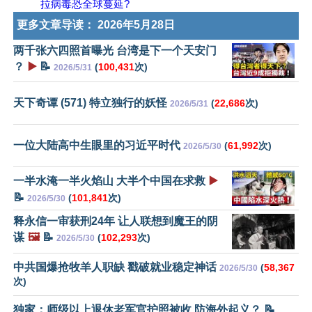
拉病毒恐全球蔓延?
更多文章导读：
2026年5月28日
两千张六四照首曝光 台湾是下一个天安门
？
▶️
📝
(
100,431
次)
2026/5/31
天下奇谭 (571) 特立独行的妖怪
(
22,686
次)
2026/5/31
一位大陆高中生眼里的习近平时代
(
61,992
次)
2026/5/30
一半水淹一半火焰山 大半个中国在求救
▶️
📝
(
101,841
次)
2026/5/30
释永信一审获刑24年 让人联想到魔王的阴
谋
🖼️
📝
(
102,293
次)
2026/5/30
中共国爆抢牧羊人职缺 戳破就业稳定神话
(
58,367
2026/5/30
次)
独家：师级以上退休老军官护照被收 防海外起义？ 📝