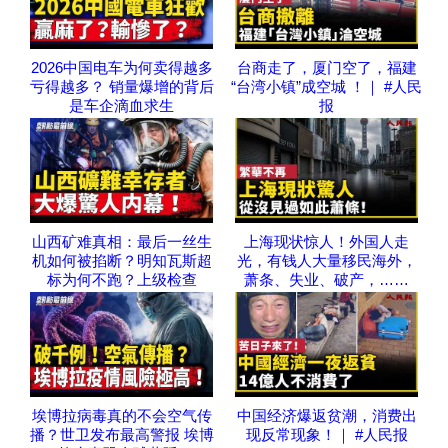
2026中国电车为何卖得越多
台商走了，厦门空了，福建
亏得越多？ 销量爆增的背后
“台湾小镇”成空城 ！｜ #人民
是车企滴血求生
报
山西矿难真相：最后一丝生
上海现状惊人！外国人走
机如何被掐断？明知瓦斯超
光，有钱人大量移民海外，
标为何不跑？上级检查
萧条、失业、破产，……
埃博拉病毒真的不会空气传
中国经济爆返贫潮，消费出
播？世卫发布最高警报 埃博
现反常现象！｜ #人民报