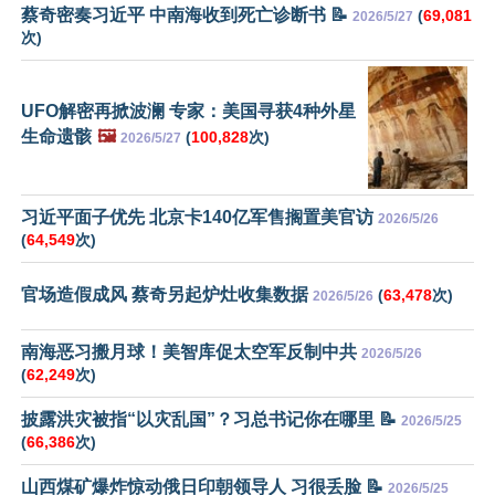
蔡奇密奏习近平 中南海收到死亡诊断书 📝
(
69,081
2026/5/27
次)
UFO解密再掀波澜 专家：美国寻获4种外星
生命遗骸
🖼️
(
100,828
次)
2026/5/27
习近平面子优先 北京卡140亿军售搁置美官访
2026/5/26
(
64,549
次)
官场造假成风 蔡奇另起炉灶收集数据
(
63,478
次)
2026/5/26
南海恶习搬月球！美智库促太空军反制中共
2026/5/26
(
62,249
次)
披露洪灾被指“以灾乱国”？习总书记你在哪里 📝
2026/5/25
(
66,386
次)
山西煤矿爆炸惊动俄日印朝领导人 习很丢脸 📝
2026/5/25