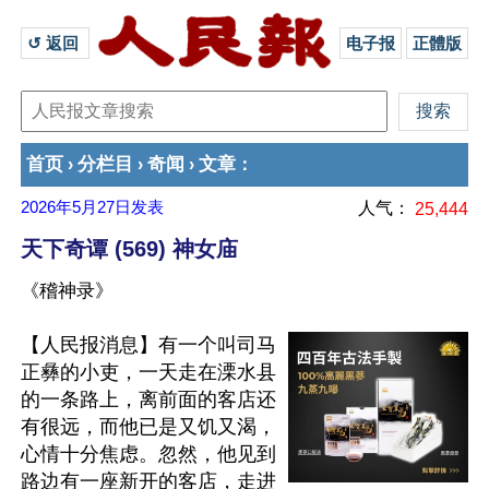
↺ 返回 
电子报
正體版
首页
分栏目
奇闻
文章
›
›
›
：
2026年5月27日
发表
人气：
25,444
天下奇谭 (569) 神女庙
《稽神录》
【人民报消息】有一个叫司马
正彝的小吏，一天走在溧水县
的一条路上，离前面的客店还
有很远，而他已是又饥又渴，
心情十分焦虑。忽然，他见到
路边有一座新开的客店，走进