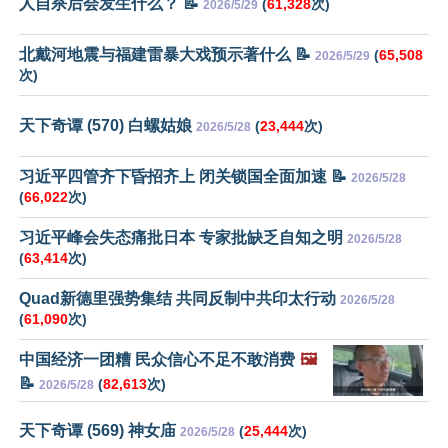
人自杀后会发生什么？ 📝
(
61,328
次)
2026/5/29
北戴河地震与福建雷暴大戏预示著什么 📝
(
65,508
2026/5/29
次)
天下奇谭 (570) 白螺姑娘
(
23,444
次)
2026/5/28
习近平四管齐下昏招齐上 闭关锁国全面加速 📝
2026/5/28
(
66,022
次)
习近平峰会失态痛批日本 专家批缺乏自知之明
2026/5/28
(
63,414
次)
Quad新德里强势集结 共同反制中共印太行动
2026/5/28
(
61,090
次)
中国经济一团糟 民众信心不足不敢消费
🖼️
📝
(
82,613
次)
2026/5/28
天下奇谭 (569) 神女庙
(
25,444
次)
2026/5/28