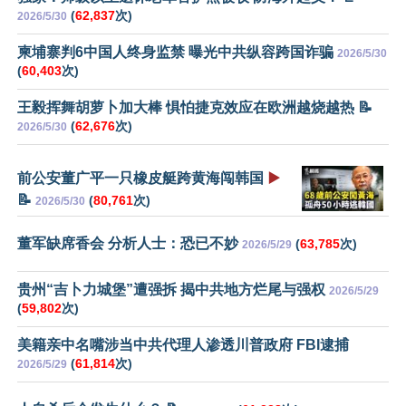
(
62,837
次)
2026/5/30
柬埔寨判6中国人终身监禁 曝光中共纵容跨国诈骗
2026/5/30
(
60,403
次)
王毅挥舞胡萝卜加大棒 惧怕捷克效应在欧洲越烧越热 📝
(
62,676
次)
2026/5/30
前公安董广平一只橡皮艇跨黄海闯韩国
▶️
📝
(
80,761
次)
2026/5/30
董军缺席香会 分析人士：恐已不妙
(
63,785
次)
2026/5/29
贵州“吉卜力城堡”遭强拆 揭中共地方烂尾与强权
2026/5/29
(
59,802
次)
美籍亲中名嘴涉当中共代理人渗透川普政府 FBI逮捕
(
61,814
次)
2026/5/29