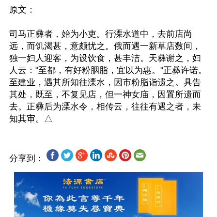
原文：

司马正彝者，始为小吏。行溧水道中，去前店尚
远，而饥渴甚，意颇忧之。俄而遇一新草店数间，
独一妇人迎客，为设饮食，甚丰洁。天彝谢之，妇
人云："至都，有好粉胭脂，宜以为惠。"正彝许诺。
至建业，遇其所知往溧水，因市粉脂诣遗之。具告
其处，既至，不复见店，但一神女庙，因置所遗而
去。正彝后为溧水令，相传云，往往有遇之者，未
分享到：