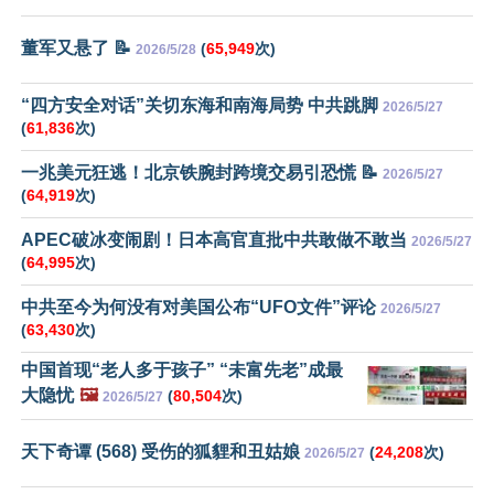
董军又悬了 📝
(
65,949
次)
2026/5/28
“四方安全对话”关切东海和南海局势 中共跳脚
2026/5/27
(
61,836
次)
一兆美元狂逃！北京铁腕封跨境交易引恐慌 📝
2026/5/27
(
64,919
次)
APEC破冰变闹剧！日本高官直批中共敢做不敢当
2026/5/27
(
64,995
次)
中共至今为何没有对美国公布“UFO文件”评论
2026/5/27
(
63,430
次)
中国首现“老人多于孩子” “未富先老”成最
大隐忧
🖼️
(
80,504
次)
2026/5/27
天下奇谭 (568) 受伤的狐貍和丑姑娘
(
24,208
次)
2026/5/27