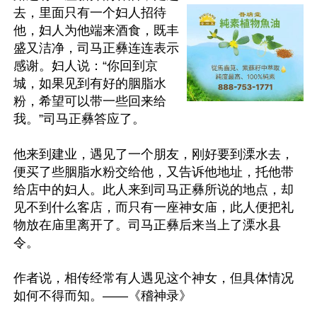
去，里面只有一个妇人招待
他，妇人为他端来酒食，既丰
盛又洁净，司马正彝连连表示
感谢。妇人说：“你回到京
城，如果见到有好的胭脂水
粉，希望可以带一些回来给
我。”司马正彝答应了。

他来到建业，遇见了一个朋友，刚好要到溧水去，
便买了些胭脂水粉交给他，又告诉他地址，托他带
给店中的妇人。此人来到司马正彝所说的地点，却
见不到什么客店，而只有一座神女庙，此人便把礼
物放在庙里离开了。司马正彝后来当上了溧水县
令。

作者说，相传经常有人遇见这个神女，但具体情况
如何不得而知。——《稽神录》
