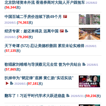
北京防堵资本外流 香港券商对大陆人开户踩煞车
2026/6/2
(
56,344
次)
中国百城二手房价连续下跌49个月
🖼️
(
74,363
次)
2026/6/1
经济专家：趁还来得及 远离中国
🖼️
📝
(
79,200
次)
2026/6/1
天下奇谭 (572) 忍让美德积善因 累世未讼实难得
2026/6/1
(
57,135
次)
歌唱家刘维维与导演蔡元元去世 曾为中共站台 📝
2026/6/1
(
57,865
次)
扒掉华为“韬定律”底裤 黄仁勋“实话实说”
▶️
📝
(
97,181
次)
2026/6/1
翻车了！习近平时代学术大跃进崩盘 📝
(
59,236
次)
2026/5/31