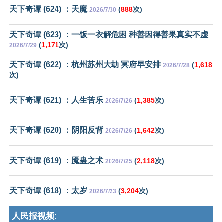
天下奇谭 (624) ：天魔
(
888
次)
2026/7/30
天下奇谭 (623) ：一饭一衣解危困 种善因得善果真实不虚
(
1,171
次)
2026/7/29
天下奇谭 (622) ：杭州苏州大劫 冥府早安排
(
1,618
2026/7/28
次)
天下奇谭 (621) ：人生苦乐
(
1,385
次)
2026/7/26
天下奇谭 (620) ：阴阳反背
(
1,642
次)
2026/7/26
天下奇谭 (619) ：魇蛊之术
(
2,118
次)
2026/7/25
天下奇谭 (618) ：太岁
(
3,204
次)
2026/7/23
人民报视频: