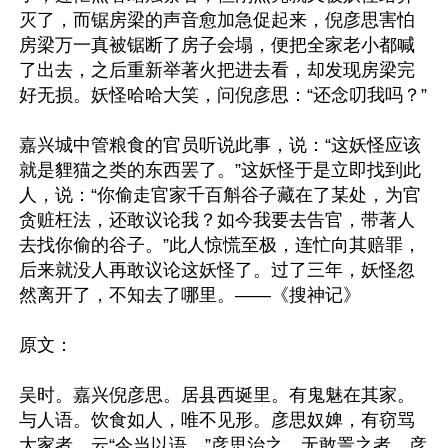
灭了，而锯房梁的声音愈加急促起来，倪彦思害怕
房梁万一真被锯断了房子会塌，便把全家老小都喊
了出去，之后重新举著火把进去看，却发现房梁完
好无损。妖怪哈哈大笑，问倪彦思：“还念叨我吗？”

嘉兴城中管粮食的官员听说此事，说：“这妖怪应该
就是貍猫之类的东西罢了。”这妖怪于是立即找到此
人，说：“你偷走官家千百斛谷子藏在了某处，为官
贪赃枉法，还敢议论我？如今我要去告官，带著人
去找你偷的谷子。”此人惊慌至极，连忙向其赔罪，
后来就没人再敢议论这妖怪了。过了三年，妖怪忽
然离开了，不知去了哪里。——《搜神记》

原文：

吴时。嘉兴倪彦思。居县西埏里。有鬼魅在其家。
与人语。饮食如人，唯不见形。彦思奴婢，有窃骂
大家者，云“今当以语。”彦思治之，无敢詈之者。彦