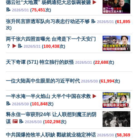
德云社“大地震” 杨鹤通犯大忌饭碗被砸
▶️
📝
(
75,451
次)
2026/5/31
张升民言辞透军队向习表忠行动还不够 📝
(
61,895
2026/5/31
次)
两千张六四照首曝光 台湾是下一个天安门
？
▶️
📝
(
100,438
次)
2026/5/31
天下奇谭 (571) 特立独行的妖怪
(
22,688
次)
2026/5/31
一位大陆高中生眼里的习近平时代
(
61,994
次)
2026/5/30
一半水淹一半火焰山 大半个中国在求救
▶️
📝
(
101,848
次)
2026/5/30
释永信一审获刑24年 让人联想到魔王的阴
谋
🖼️
📝
(
102,298
次)
2026/5/30
中共国爆抢牧羊人职缺 戳破就业稳定神话
(
58,369
2026/5/30