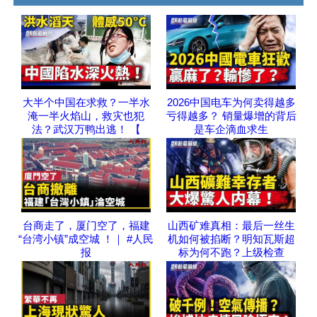
大半个中国在求救？一半水
2026中国电车为何卖得越多
淹一半火焰山，救灾也犯
亏得越多？ 销量爆增的背后
法？武汉万鸭出逃！ 【
是车企滴血求生
台商走了，厦门空了，福建
山西矿难真相：最后一丝生
“台湾小镇”成空城 ！｜ #人民
机如何被掐断？明知瓦斯超
报
标为何不跑？上级检查