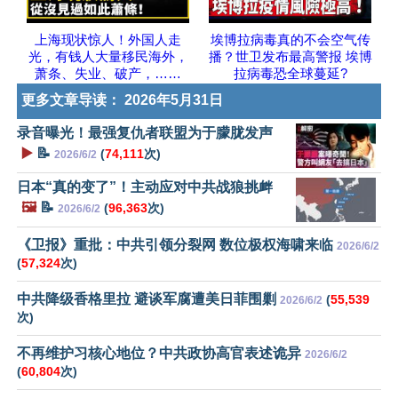
上海现状惊人！外国人走
埃博拉病毒真的不会空气传
光，有钱人大量移民海外，
播？世卫发布最高警报 埃博
萧条、失业、破产，……
拉病毒恐全球蔓延?
更多文章导读：
2026年5月31日
录音曝光！最强复仇者联盟为于朦胧发声
▶️
📝
(
74,111
次)
2026/6/2
日本“真的变了”！主动应对中共战狼挑衅
🖼️
📝
(
96,363
次)
2026/6/2
《卫报》重批：中共引领分裂网 数位极权海啸来临
2026/6/2
(
57,324
次)
中共降级香格里拉 避谈军腐遭美日菲围剿
(
55,539
2026/6/2
次)
不再维护习核心地位？中共政协高官表述诡异
2026/6/2
(
60,804
次)