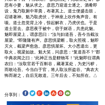
思有小妻，魅从求之。彦思乃迎道士逐之。酒肴即
设，鬼乃取厕中草粪，布著其上。道士便盛击鼓，
召请著神。魁乃取虎伏，于神座上吹作角声音。有
顷。道士忽觉背上冷，惊起解衣，乃虎伏也。于是
道士罢去。彦思夜于被中，窃于妪语，共患此魅。
魅即屋梁上，谓彦思曰：“汝与妇道吾，吾今当截汝
屋梁。”即隆隆有声。彦思惧梁断，取火照视，魅即
灭火，截梁声愈急。彦思惧屋坏。大小悉遣出，更
取火，视梁如故。魁大笑，问彦思：“复道吾不？”郡
中典农闻之曰：“此神正当是貍物耳！”此魅即往谓典
农曰：“汝取官若千百斛谷，藏著某处，为吏污秽，
而敢论吾。今当白于官，将人取汝所盗谷。”典农大
分享到：