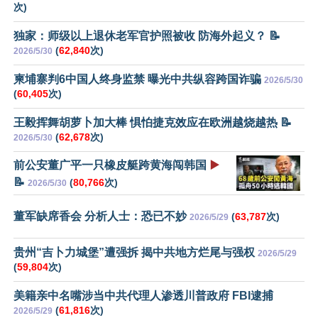
次)
独家：师级以上退休老军官护照被收 防海外起义？ 📝
(
62,840
次)
2026/5/30
柬埔寨判6中国人终身监禁 曝光中共纵容跨国诈骗
2026/5/30
(
60,405
次)
王毅挥舞胡萝卜加大棒 惧怕捷克效应在欧洲越烧越热 📝
(
62,678
次)
2026/5/30
前公安董广平一只橡皮艇跨黄海闯韩国
▶️
📝
(
80,766
次)
2026/5/30
董军缺席香会 分析人士：恐已不妙
(
63,787
次)
2026/5/29
贵州“吉卜力城堡”遭强拆 揭中共地方烂尾与强权
2026/5/29
(
59,804
次)
美籍亲中名嘴涉当中共代理人渗透川普政府 FBI逮捕
(
61,816
次)
2026/5/29