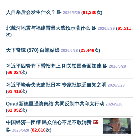
人自杀后会发生什么？ 📝
(
61,330
次)
2026/5/29
北戴河地震与福建雷暴大戏预示著什么 📝
(
65,511
2026/5/29
次)
天下奇谭 (570) 白螺姑娘
(
23,446
次)
2026/5/28
习近平四管齐下昏招齐上 闭关锁国全面加速 📝
2026/5/28
(
66,024
次)
习近平峰会失态痛批日本 专家批缺乏自知之明
2026/5/28
(
63,416
次)
Quad新德里强势集结 共同反制中共印太行动
2026/5/28
(
61,092
次)
中国经济一团糟 民众信心不足不敢消费
🖼️
📝
(
82,616
次)
2026/5/28