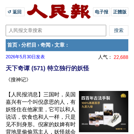
↺ 返回 
电子报
正體版
首页
分栏目
奇闻
文章
›
›
›
：
2026年5月30日
发表
人气：
22,688
天下奇谭 (571) 特立独行的妖怪
《搜神记》
【人民报消息】三国时，吴国
嘉兴有一个叫倪彦思的人，有
妖怪住在他家里，它可以和人
说话，饮食也和人一样，只是
见不到身形。倪家的奴婢有时
背地里偷偷骂主人，妖怪就会