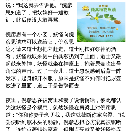
说：“我这就去告诉他。”倪彦
思知道了，把奴婢好一通教
训，此后便没人敢再骂。

倪彦思有一个小妾，妖怪向倪
彦思请求可以送给它，倪彦思
这才请来道士想把它赶走。道士刚摆好祭神的酒
肴，妖怪就取来厕中的粪秽扔到了上面，道士又敲
起鼓来降神，妖怪就坐在神座上，抱著尿壶吹出号
角似的声音。过了一会儿，道士忽然感到后背一阵
发凉，起身解开衣服，原来是妖怪不知何时把尿壶
放进了里面，道士于是告辞而去。

夜里，倪彦思在被窝里和妻子说悄悄话，彼此都认
为这妖怪是个祸患，忽然妖怪在房梁上对倪彦思
道：“你和你妻子念叨我，我这就截断你家房梁。”说
罢便听到锯木头的动静。倪彦思担心房梁真被锯断
了，连忙点著蜡烛察看，但刚点亮就又被妖怪给弄