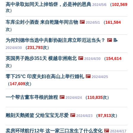
高中录取如同天上掉馅饼，必是神的恩典
（
102,569
2024/5/6
次）
车库尘封小酒壶 来自乾隆年间古物
🖼️
（
161,584
2024/5/1
次）
为何刘德华当选中共影协副主席立即厄运当头？
🖼️
📝
（
231,793
次）
2024/4/30
英国男子跑步351天 横越非洲南北
🖼️
（
154,614
2024/4/30
次）
零下25°C 印度夫妇在高山上举行婚礼
🖼️
2024/4/25
（
147,609
次）
一个帮古董车寻根的旅程
🖼️
（
110,835
次）
2024/4/24
雕刻天鹅摇篮 父给宝宝无尽爱
🖼️
（
97,913
次）
2024/4/23
卖房环球航行12年 这一家三口发生了什么变化
🖼️
2024/4/17