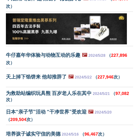
次）
牛仔嘉年华体验与动物互动的乐趣
🖼️
（
227,896
2024/5/28
次）
天上掉下馅饼来 他却推辞了
🖼️
（
227,946
次）
2024/5/22
为救助站编织玩具熊 百岁老人乐在其中
（
97,082
2024/5/21
次）
日本“亲子节”活动 “干净世界”受欢迎
🖼️
2024/5/20
（
209,504
次）
培养孩子诚实守信的美德
（
96,467
次）
2024/5/16