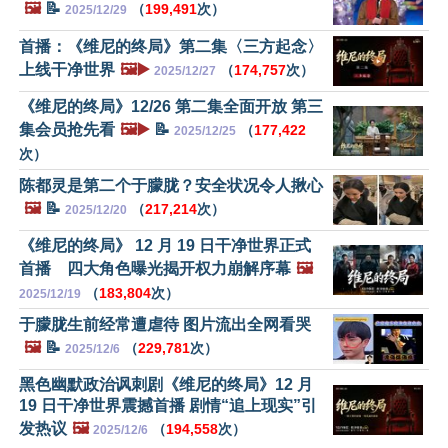
🖼️
📝
（
199,491
次）
2025/12/29
首播：《维尼的终局》第二集〈三方起念〉
上线干净世界
🖼️▶️
（
174,757
次）
2025/12/27
《维尼的终局》12/26 第二集全面开放 第三
集会员抢先看
🖼️▶️
📝
（
177,422
2025/12/25
次）
陈都灵是第二个于朦胧？安全状况令人揪心
🖼️
📝
（
217,214
次）
2025/12/20
《维尼的终局》 12 月 19 日干净世界正式
首播 四大角色曝光揭开权力崩解序幕
🖼️
（
183,804
次）
2025/12/19
于朦胧生前经常遭虐待 图片流出全网看哭
🖼️
📝
（
229,781
次）
2025/12/6
黑色幽默政治讽刺剧《维尼的终局》12 月
19 日干净世界震撼首播 剧情“追上现实”引
发热议
🖼️
（
194,558
次）
2025/12/6