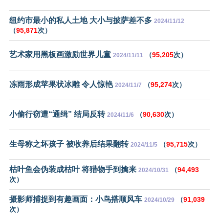
纽约市最小的私人土地 大小与披萨差不多
2024/11/12
（
95,871
次）
艺术家用黑板画激励世界儿童
（
95,205
次）
2024/11/11
冻雨形成苹果状冰雕 令人惊艳
（
95,274
次）
2024/11/7
小偷行窃遭“通缉” 结局反转
（
90,630
次）
2024/11/6
生母称之坏孩子 被收养后结果翻转
（
95,715
次）
2024/11/5
枯叶鱼会伪装成枯叶 将猎物手到擒来
（
94,493
2024/10/31
次）
摄影师捕捉到有趣画面：小鸟搭顺风车
（
91,039
2024/10/29
次）