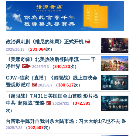
政治讽刺剧《维尼的终局》正式开机
🖼️
（
233,064
次）
2025/10/13
《美娜奇缘》北美热映后登陆串流 —— 干
净世界
🖼️▶️
（
340,123
次）
2025/9/13
GJW+独家［直播］《超限战》线上首映会
暨观影派对
🖼️
（
380,617
次）
2025/8/7
《超限战》7月31日美国国会山首映 影片揭
中共“超限战”策略
🖼️
（
372,383
2025/7/31
次）
台湾歌手陈升自我封杀大陆市场：习大大给1亿也不去 📝
（
102,507
次）
2025/7/28