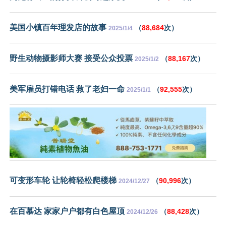
美国小镇百年理发店的故事
（
88,684
次）
2025/1/4
野生动物摄影师大赛 接受公众投票
（
88,167
次）
2025/1/2
美军雇员打错电话 救了老妇一命
（
92,555
次）
2025/1/1
可变形车轮 让轮椅轻松爬楼梯
（
90,996
次）
2024/12/27
在百慕达 家家户户都有白色屋顶
（
88,428
次）
2024/12/26