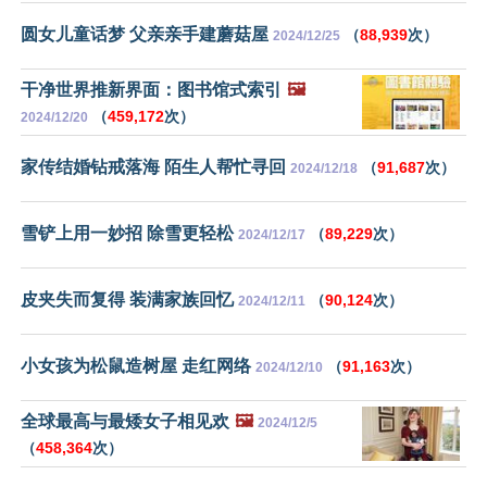
圆女儿童话梦 父亲亲手建蘑菇屋
（
88,939
次）
2024/12/25
干净世界推新界面：图书馆式索引
🖼️
（
459,172
次）
2024/12/20
家传结婚钻戒落海 陌生人帮忙寻回
（
91,687
次）
2024/12/18
雪铲上用一妙招 除雪更轻松
（
89,229
次）
2024/12/17
皮夹失而复得 装满家族回忆
（
90,124
次）
2024/12/11
小女孩为松鼠造树屋 走红网络
（
91,163
次）
2024/12/10
全球最高与最矮女子相见欢
🖼️
2024/12/5
（
458,364
次）