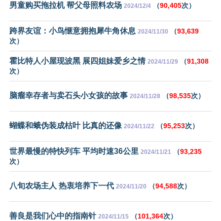
男童购买拖拉机 帮父母照料农场
（
90,405
次）
2024/12/4
跨界友谊：小鸟惬意拥抱犀牛角休息
（
93,639
2024/11/30
次）
霍比特人小屋现波黑 展四姐妹爱乡之情
（
91,308
2024/11/29
次）
脑瘤幸存者与卖石头小女孩的故事
（
98,535
次）
2024/11/28
蝴蝶和蛾伪装成枯叶 比真的还像
（
95,253
次）
2024/11/22
世界最慢的特快列车 平均时速36公里
（
93,235
2024/11/21
次）
八旬农场主人 热衷培养下一代
（
94,588
次）
2024/11/20
善良是我们心中的指南针
（
101,364
次）
2024/11/15