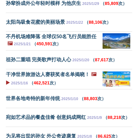
孙辈扮成外公年轻时模样 为他庆生
（
85,809
次）
2025/1/29
太阳鸟吸食花蜜的美丽场景
（
88,106
次）
2025/1/22
不丹机场难降落 全球仅50名飞行员能胜任
🖼️
（
450,591
次）
2025/1/21
祖孙二重唱 完美歌声打动人心
（
87,617
次）
2025/1/20
干净世界旅游达人赛获奖者名单揭晓！
🖼️
▶️
（
462,521
次）
2025/1/16
世界各地奇特的新年传统
（
88,803
次）
2025/1/10
宛如艺术品的餐盘佳肴 创意妈成网红
（
88,218
次）
2025/1/9
为见将出世的孙女 外公奇迹康复
（
86,625
次）
2025/1/8