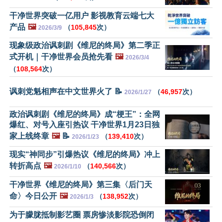
干净世界突破一亿用户 影视教育云端七大
产品
🖼️
（
105,845
次）
2026/3/9
现象级政治讽刺剧《维尼的终局》第二季正
式开机｜干净世界会员抢先看
🖼️
2026/3/4
（
108,564
次）
讽刺党魁相声在中文世界火了 📝
（
46,957
次）
2026/1/27
政治讽刺剧《维尼的终局》成“梗王”：全网
爆红、对号入座引热议 干净世界1月23日独
家上线终章
🖼️
📝
（
139,410
次）
2026/1/23
现实“神同步”引爆热议《维尼的终局》冲上
转折高点
🖼️
（
140,566
次）
2026/1/10
干净世界《维尼的终局》第三集〈后门天
命〉今日公开
🖼️
（
138,952
次）
2026/1/3
为于朦胧抵制影艺圈 票房惨淡影院恐倒闭