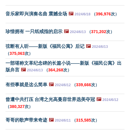
音乐家即兴演奏名曲 震撼全场
🖼️
（
396,976
次）
2024/6/18
珍惜拥有 一只纸戒指的启示
🖼️
（
371,202
次）
2024/6/13
弦断有人听——新版《福民公寓》后记
🖼️
2024/6/13
（
375,063
次）
一部堪称文革纪念碑的长篇小说——新版《福民公寓》出
版弁言
🖼️
（
364,268
次）
2024/6/13
有些事就是这么简单
🖼️
（
339,666
次）
2024/6/12
曾遭中共打压 台湾之光高曼容世界选美夺冠
🖼️
2024/6/12
（
380,327
次）
哥哥的歌声带来奇迹
🖼️
（
315,585
次）
2024/6/11