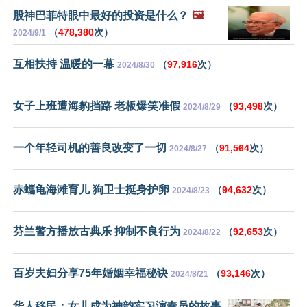
股神巴菲特眼中最好的投资是什么？
🖼️
（
478,380
次）
2024/9/1
互相扶持 温暖的一幕
（
97,916
次）
2024/8/30
女子上班遭海豹挡路 老板爆笑准假
（
93,498
次）
2024/8/29
一个年轻司机的善良改变了一切
（
91,564
次）
2024/8/27
赤蠵龟海滩育儿 狗卫士挺身护卵
（
94,632
次）
2024/8/23
芬兰警方播放古典乐 抑制不良行为
（
92,653
次）
2024/8/22
百岁夫妇分享75年婚姻幸福秘诀
（
93,146
次）
2024/8/21
华人移民：女儿成为神韵实习演奏员的故事