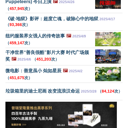
Puppeteers) 今日上演
🖼️
2025/4/26
（
457,945
次）
《破·地狱》影评：超度亡魂，破除心中的地狱
2025/4/17
（
93,366
次）
纽约服装界女强人的传奇故事
🖼️
2025/4/9
（
459,147
次）
干净世界“善良很酷”影片大赛 时代广场颁
奖
🖼️
（
451,203
次）
2025/4/6
微电影：善意虽小 灿如星辰
🖼️
2025/4/2
（
451,675
次）
垃圾箱里的迪士尼画 改变流浪汉命运
（
84,124
次）
2025/3/28