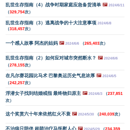
乱世生存指南（4）战争时期家庭应急备货清单
🖼️
2024/6/11
（
329,754
次）
乱世生存指南（3）逃离战争的十大注意事项
2024/6/8
（
318,457
次）
一个感人故事 阿杰的姑妈
🖼️
（
265,403
次）
2024/6/6
乱世生存指南（2）如何应对城市突然断水？
🖼️
2024/6/6
（
278,155
次）
在凡尔赛花园比马术 巴黎奥运历史气息浓厚
🖼️
2024/6/5
（
242,257
次）
浮潜女子找到结婚戒指 最终物归原主
🖼️
（
237,851
2024/6/3
次）
这个奖赏六十年来依然红火不衰
🖼️
（
240,039
次）
2024/5/30
不治病只陪伴 超萌治疗马抚慰人心
🖼️
（
234,359
2024/5/29