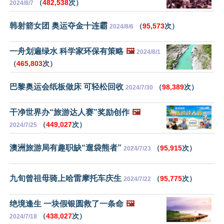
（
482,538
次）
2024/8/7
韩射箭女团 奥运夺金十连霸
（
95,573
次）
2024/8/6
一舟划遍绿水 科学家环保有策略
🖼️
2024/8/1
（
465,803
次）
巴黎奥运会纸板做床 可轻松回收
（
98,389
次）
2024/7/30
干净世界办“旅游达人赛”奖励创作
🖼️
（
449,027
次）
2024/7/25
澳洲旅游局有趣职缺“遛袋熊者”
（
95,915
次）
2024/7/23
九旬曾祖母骑上哈雷摩托车庆生
（
95,775
次）
2024/7/22
绝境逢生 一块假银圆救了一条命
🖼️
（
438,027
次）
2024/7/18