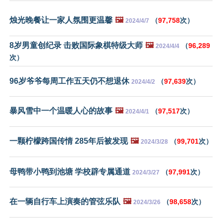
烛光晚餐让一家人氛围更温馨
🖼️
（
97,758
次）
2024/4/7
8岁男童创纪录 击败国际象棋特级大师
🖼️
（
96,289
2024/4/4
次）
96岁爷爷每周工作五天仍不想退休
（
97,639
次）
2024/4/2
暴风雪中一个温暖人心的故事
🖼️
（
97,517
次）
2024/4/1
一颗柠檬跨国传情 285年后被发现
🖼️
（
99,701
次）
2024/3/28
母鸭带小鸭到池塘 学校辟专属通道
（
97,991
次）
2024/3/27
在一辆自行车上演奏的管弦乐队
🖼️
（
98,658
次）
2024/3/26