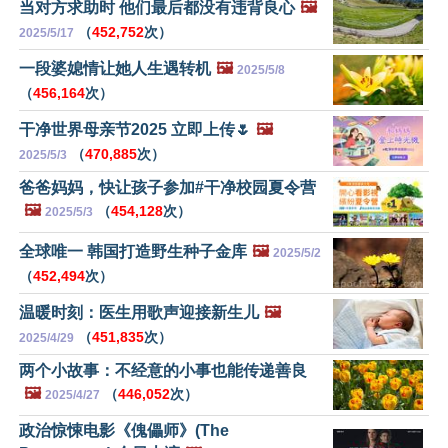
当对方求助时 他们最后都没有违背良心
🖼️
（
452,752
次）
2025/5/17
一段婆媳情让她人生遇转机
🖼️
2025/5/8
（
456,164
次）
干净世界母亲节2025 立即上传🌷
🖼️
（
470,885
次）
2025/5/3
爸爸妈妈，快让孩子参加#干净校园夏令营
🖼️
（
454,128
次）
2025/5/3
全球唯一 韩国打造野生种子金库
🖼️
2025/5/2
（
452,494
次）
温暖时刻：医生用歌声迎接新生儿
🖼️
（
451,835
次）
2025/4/29
两个小故事：不经意的小事也能传递善良
🖼️
（
446,052
次）
2025/4/27
政治惊悚电影《傀儡师》(The