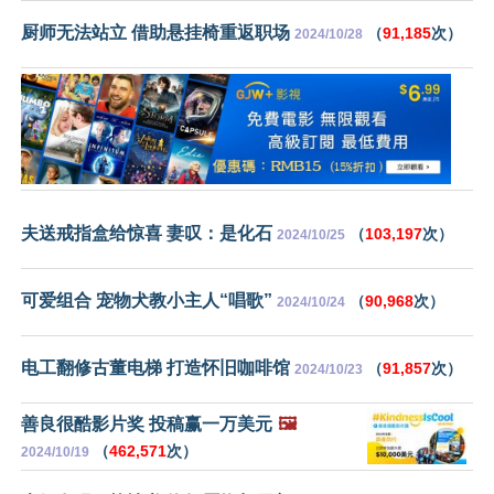
厨师无法站立 借助悬挂椅重返职场
（
91,185
次）
2024/10/28
夫送戒指盒给惊喜 妻叹：是化石
（
103,197
次）
2024/10/25
可爱组合 宠物犬教小主人“唱歌”
（
90,968
次）
2024/10/24
电工翻修古董电梯 打造怀旧咖啡馆
（
91,857
次）
2024/10/23
善良很酷影片奖 投稿赢一万美元
🖼️
（
462,571
次）
2024/10/19