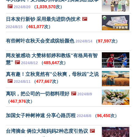
🖼️
（
1,039,570
次）
2024/8/20
日本发行新钞 采用最先进防伪技术
🖼️
（
461,077
次）
2024/8/15
有些树叶在秋天会变成缤纷颜色
（
97,597
次）
2024/8/14
网友被感动 大赞林郁婷和教练“有格局有智
慧”
🖼️
（
485,647
次）
2024/8/12
真有趣！立秋竟然有“公秋爽，母秋凶”之说
🖼️
（
477,667
次）
2024/8/11
离职，把公司的一切都料理好
🖼️
2024/8/9
（
467,976
次）
加国女子种树神速 分享心路历程
（
96,450
次）
2024/8/8
台湾摘金 俩位大陆妈妈2种态度引热议
🖼️