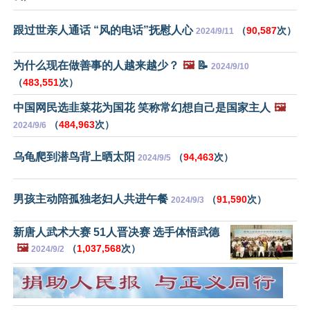
跟过世亲人通话 “风的电话”抚慰人心
（
90,587
次）
2024/9/11
为什么现在做善事的人越来越少？
🖼️
📝
2024/9/10
（
483,551
次）
中国网民选韭菜花为国花 笑称常幻想自己是国家主人
🖼️
（
484,963
次）
2024/9/6
乌龟爬到潜鸟背上晒太阳
（
94,463
次）
2024/9/5
男孩主动陪孤独老妇人共进午餐
（
91,590
次）
2024/9/3
新唐人武术大赛 51人晋决赛 选手体悟武德
🖼️
（
1,037,568
次）
2024/9/2