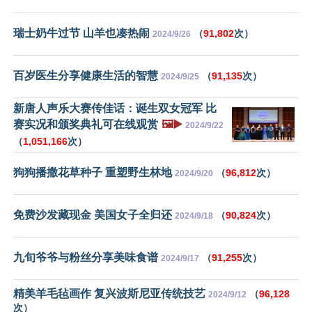
瑞士奶牛过节 山羊也凑热闹
（
91,802
次）
2024/9/26
百岁医生分享健康生活的智慧
（
91,135
次）
2024/9/25
新唐人声乐大赛传佳话：诞生双女冠军 比
赛实况和颁奖典礼可在线观赏
🖼️▶️
2024/9/22
（
1,051,166
次）
狗狗播撒花草种子 重塑野生林地
（
96,812
次）
2024/9/20
免费沙发藏现金 美国女子全归还
（
90,824
次）
2024/9/18
九旬爷爷与粉丝分享美味食谱
（
91,255
次）
2024/9/17
精美羊毛毡画作 复兴波斯尼亚传统技艺
（
96,128
2024/9/12
次）