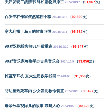
夫妇发现二战情书 终如愿物归原主
（
91,967
次）
2024/10/17
百岁专栏作家依然笔耕不辍
（
92,890
次）
2024/10/16
意大利撒丁岛人的饮食习惯
（
95,562
次）
2024/10/11
90岁双胞胎失散81年后重逢
（
96,847
次）
2024/10/10
98岁音乐家每晚举办古典音乐会
（
93,056
次）
2024/10/9
掉蓝芽耳机 东大生用数学找回
（
91,956
次）
2024/10/4
防幼童热死车内 少女发明救命装置
（
90,427
次）
2024/10/3
母亲分享视障儿的故事 鼓舞人心
（
90,626
次）
2024/10/2