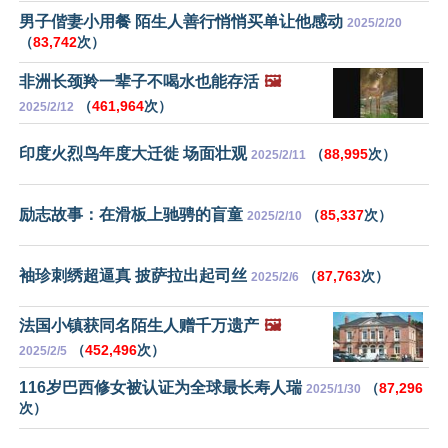
男子偕妻小用餐 陌生人善行悄悄买单让他感动
2025/2/20
（
83,742
次）
非洲长颈羚一辈子不喝水也能存活
🖼️
（
461,964
次）
2025/2/12
印度火烈鸟年度大迁徙 场面壮观
（
88,995
次）
2025/2/11
励志故事：在滑板上驰骋的盲童
（
85,337
次）
2025/2/10
袖珍刺绣超逼真 披萨拉出起司丝
（
87,763
次）
2025/2/6
法国小镇获同名陌生人赠千万遗产
🖼️
（
452,496
次）
2025/2/5
116岁巴西修女被认证为全球最长寿人瑞
（
87,296
2025/1/30
次）