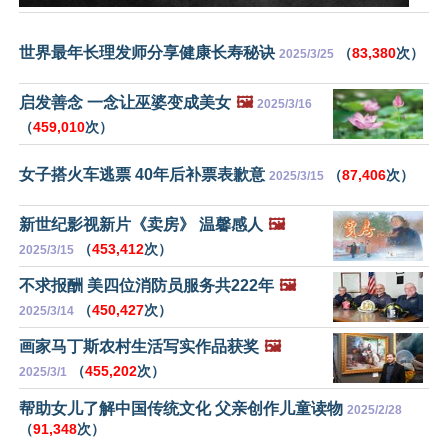
世界最年长理发师分享健康长寿秘诀
（
83,380
次）
2025/3/25
启发善念 一念让巫婆变成美女
🖼️
2025/3/16
（
459,010
次）
女子搭火车逃票 40年后补票表歉意
（
87,406
次）
2025/3/15
新世纪影视新片《卖房》 温馨感人
🖼️
（
453,412
次）
2025/3/15
不求报酬 美四位消防员服务共222年
🖼️
（
450,427
次）
2025/3/14
画家马丁斯农村生活写实作品获奖
🖼️
（
455,202
次）
2025/3/1
帮助女儿了解中国传统文化 父亲创作儿童读物
2025/2/28
（
91,348
次）