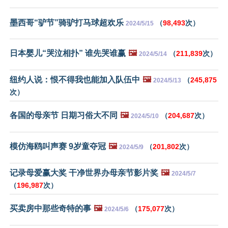
墨西哥“驴节”骑驴打马球超欢乐
（
98,493
次）
2024/5/15
日本婴儿“哭泣相扑” 谁先哭谁赢
🖼️
（
211,839
次）
2024/5/14
纽约人说：恨不得我也能加入队伍中
🖼️
（
245,875
2024/5/13
次）
各国的母亲节 日期习俗大不同
🖼️
（
204,687
次）
2024/5/10
模仿海鸥叫声赛 9岁童夺冠
🖼️
（
201,802
次）
2024/5/9
记录母爱赢大奖 干净世界办母亲节影片奖
🖼️
2024/5/7
（
196,987
次）
买卖房中那些奇特的事
🖼️
（
175,077
次）
2024/5/6