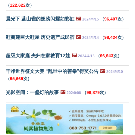
（
122,622
次）
晨光下 蓝山雀的翅膀闪耀如彩虹
🖼️
（
96,407
次）
2024/4/15
鞋商建巨大鞋屋 历史遗产成民宿
🖼️
（
98,424
次）
2024/4/14
超级大家庭 夫妇在家教育12娃
🖼️
（
96,943
次）
2024/4/13
干净世界征文大赛 “乱世中的善举”得奖公告
🖼️
2024/4/10
（
95,669
次）
光影空间：一盏灯的故事
🖼️
（
96,879
次）
2024/4/8