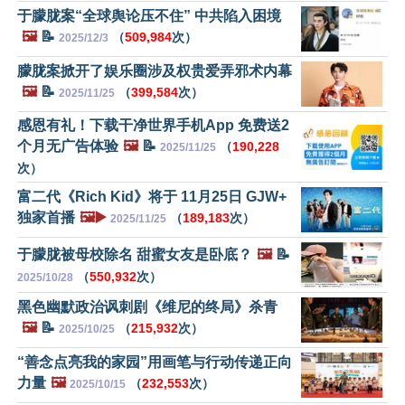
于朦胧案“全球舆论压不住” 中共陷入困境
🖼️
📝
（
509,984
次）
2025/12/3
朦胧案掀开了娱乐圈涉及权贵爱弄邪术内幕
🖼️
📝
（
399,584
次）
2025/11/25
感恩有礼！下载干净世界手机App 免费送2
个月无广告体验
🖼️
📝
（
190,228
2025/11/25
次）
富二代《Rich Kid》将于 11月25日 GJW+
独家首播
🖼️▶️
（
189,183
次）
2025/11/25
于朦胧被母校除名 甜蜜女友是卧底？
🖼️
📝
（
550,932
次）
2025/10/28
黑色幽默政治讽刺剧《维尼的终局》杀青
🖼️
📝
（
215,932
次）
2025/10/25
“善念点亮我的家园”用画笔与行动传递正向
力量
🖼️
（
232,553
次）
2025/10/15