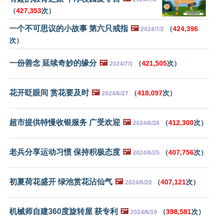
（
427,353
次）
一个不可思议的小故事 第六只戒指
🖼️
（
424,396
2024/7/2
次）
一份善念 延续奇妙的缘分
🖼️
（
421,505
次）
2024/7/1
花开眨眼间 赏花要及时
🖼️
（
418,097
次）
2024/6/27
超市提供特慢收银服务 广受欢迎
🖼️
（
412,300
次）
2024/6/26
老兵分享运动习惯 保持积极态度
🖼️
（
407,756
次）
2024/6/25
初夏荷花盛开 绿池赏花沾仙气
🖼️
（
407,121
次）
2024/6/20
机械师自建360度旋转屋 获专利
🖼️
（
398,581
次）
2024/6/19