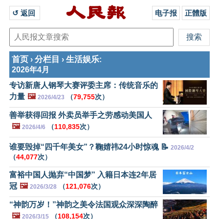
↺ 返回 
电子报
正體版
首页
分栏目
生活娱乐
›
›
:
2026年4月
专访新唐人钢琴大赛评委主席：传统音乐的
力量
🖼️
（
79,755
次）
2026/4/23
善举获得回报 外卖员举手之劳感动美国人
🖼️
（
110,835
次）
2026/4/6
谁要毁掉“四千年美女”？鞠婧祎24小时惊魂 📝
2026/4/2
（
44,077
次）
富裕中国人抛弃“中国梦” 入籍日本连2年居
冠
🖼️
（
121,076
次）
2026/3/28
“神韵万岁！”神韵之美令法国观众深深陶醉
🖼️
（
108,154
次）
2026/3/15