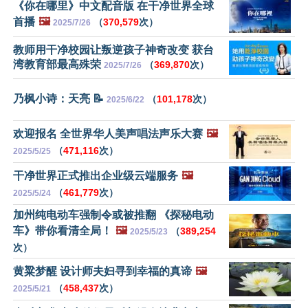
《你在哪里》中文配音版 在干净世界全球
首播
🖼️
（
370,579
次）
2025/7/26
教师用干净校园让叛逆孩子神奇改变 获台
湾教育部最高殊荣
（
369,870
次）
2025/7/26
乃枫小诗：天亮 📝
（
101,178
次）
2025/6/22
欢迎报名 全世界华人美声唱法声乐大赛
🖼️
（
471,116
次）
2025/5/25
干净世界正式推出企业级云端服务
🖼️
（
461,779
次）
2025/5/24
加州纯电动车强制令或被推翻 《探秘电动
车》带你看清全局！
🖼️
（
389,254
2025/5/23
次）
黄粱梦醒 设计师夫妇寻到幸福的真谛
🖼️
（
458,437
次）
2025/5/21