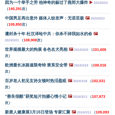
因为一个举手之劳 他神奇的躲过了燕郊大爆炸
▶️
2024/3/23
（
140,291
次）
中国男足再出意外 媒体人纷发声：无语至极
🖼️
2024/3/23
（
109,850
次）
遭封杀十年 杜汶泽呛中共：你杀不掉我如水的命
🖼️
（
108,908
次）
2024/3/21
世界规模最大的狗展 各色名犬亮相
🖼️
（
101,606
2024/3/20
次）
欧洲最长冰路速限奇特 禁系安全带
🖼️
（
100,016
2024/3/19
次）
百岁老人初见玄孙女顿时热泪盈眶
🖼️
（
102,031
2024/3/18
次）
“善良很酷”获奖短片拍摄心情小记
🖼️
（
107,873
2024/3/13
次）
新唐人健康展3月16日登场 专家汇聚
🖼️
（
109,093
2024/3/12