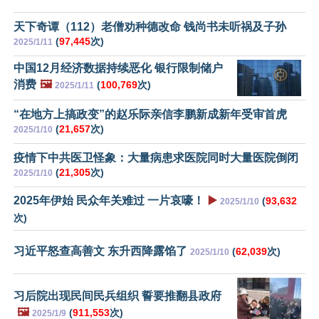
天下奇谭（112）老僧劝种德改命 钱尚书未听祸及子孙
(
97,445
次)
2025/1/11
中国12月经济数据持续恶化 银行限制储户
消费
🖼️
(
100,769
次)
2025/1/11
“在地方上搞政变”的赵乐际亲信李鹏新成新年受审首虎
(
21,657
次)
2025/1/10
疫情下中共医卫怪象：大量病患求医院同时大量医院倒闭
(
21,305
次)
2025/1/10
2025年伊始 民众年关难过 一片哀嚎！
▶️
(
93,632
2025/1/10
次)
习近平怒查高善文 东升西降露馅了
(
62,039
次)
2025/1/10
习后院出现民间民兵组织 誓要推翻县政府
🖼️
(
911,553
次)
2025/1/9