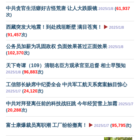
中共贪官生活癖好古怪荒唐 让人大跌眼镜
(
61,937
2025/1/8
次)
西藏突发大地震！到处残垣断壁 满目苍夷！
▶️
2025/1/8
(
91,457
次)
公务员加薪为巩固政权 负面效果甚过正面效果
2025/1/8
(
102,370
次)
天下奇谭（109）清朝名臣方观承官至总督 相士早预知
(
96,883
次)
2025/1/8
工信部长缺席中纪委全会 中共军工航天系窝案触目惊心
(
24,120
次)
2025/1/7
中共对拜登离任前的科技战狂跳 今年经贸雪上加霜
2025/1/7
(
20,288
次)
富士康爆裁员离职潮 工厂纷纷撤离！
▶️
(
95,795
次)
2025/1/7