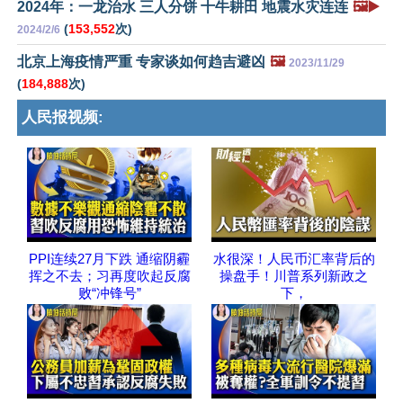
2024年：一龙治水 三人分饼 十牛耕田 地震水灾连连
🖼️▶️
(
153,552
次)
2024/2/6
北京上海疫情严重 专家谈如何趋吉避凶
🖼️
2023/11/29
(
184,888
次)
人民报视频:
PPI连续27月下跌 通缩阴霾
水很深！人民币汇率背后的
挥之不去；习再度吹起反腐
操盘手！川普系列新政之
败“冲锋号”
下，