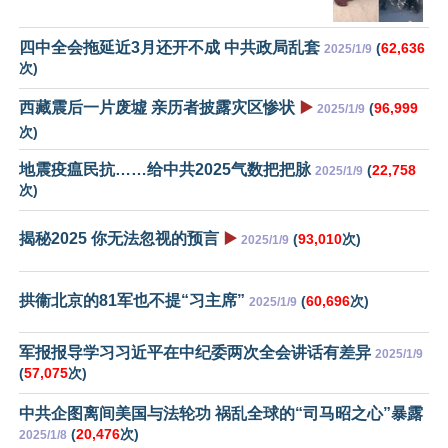
四中全会拖延近3月还开不成 中共政局乱套
(
62,636
2025/1/9
次)
西藏震后一片废墟 亲历者披露灾区惨状
▶️
(
96,999
2025/1/9
次)
地震疫瘟民抗……给中共2025气数把把脉
(
22,758
2025/1/9
次)
揭秘2025 你无法忽视的预言
▶️
(
93,010
次)
2025/1/9
拱衞北京的81军也不提“习主席”
(
60,696
次)
2025/1/9
军报报导学习习近平在中纪委两次全会讲话有差异
2025/1/9
(
57,075
次)
中共企图离间美国与法轮功 祸乱全球的“司马昭之心”暴露
(
20,476
次)
2025/1/8