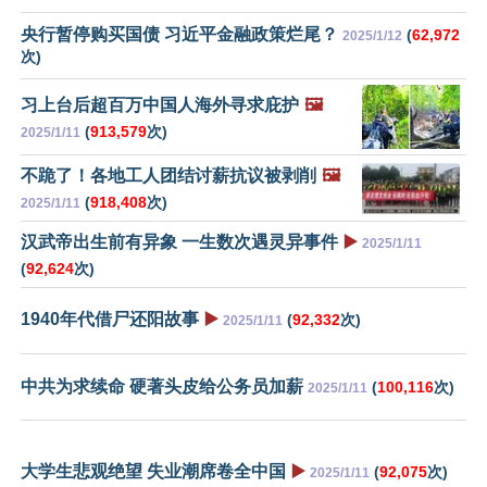
央行暂停购买国债 习近平金融政策烂尾？
(
62,972
2025/1/12
次)
习上台后超百万中国人海外寻求庇护
🖼️
(
913,579
次)
2025/1/11
不跪了！各地工人团结讨薪抗议被剥削
🖼️
(
918,408
次)
2025/1/11
汉武帝出生前有异象 一生数次遇灵异事件
▶️
2025/1/11
(
92,624
次)
1940年代借尸还阳故事
▶️
(
92,332
次)
2025/1/11
中共为求续命 硬著头皮给公务员加薪
(
100,116
次)
2025/1/11
大学生悲观绝望 失业潮席卷全中国
▶️
(
92,075
次)
2025/1/11