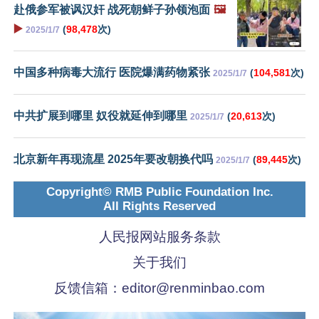
赴俄参军被讽汉奸 战死朝鲜子孙领泡面
🖼️
▶️
(
98,478
次)
2025/1/7
中国多种病毒大流行 医院爆满药物紧张
(
104,581
次)
2025/1/7
中共扩展到哪里 奴役就延伸到哪里
(
20,613
次)
2025/1/7
北京新年再现流星 2025年要改朝换代吗
(
89,445
次)
2025/1/7
Copyright© RMB Public Foundation Inc.
All Rights Reserved
人民报网站服务条款
关于我们
反馈信箱：
editor@renminbao.com