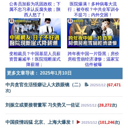
公务员加薪为巩固政权；下
医院爆满！多种病毒大流
属不忠习承认反腐失败；陕
行；被夺权？中共全军训令
西人怒了！
不提习；内外交困！
变相裁员？中国基层人员薪
跨年夜中国一片昏黑；房价
资普遍减半！医院现断崖式
房租雪崩经济凄惨；温家宝
降薪潮；
信件被曝
更多文章导读：
2025年1月10日
中共贪官生活怪癖让人大跌眼镜（二） 📝
(
67,471
2025/1/12
次)
刘振立或要接替董军 习失势又一佐证
(
28,272
次)
2025/1/12
中国疫情凶猛 北京、上海大爆发！
▶️
(
101,246
次)
2025/1/12