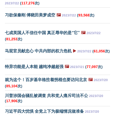
(
117,276
次)
2023/7/22
习欲保秦刚 傅晓田美梦成空
🖼️
(
93,568
次)
2023/7/22
七成英国人不信任中国 真正辱华的是“它”
🖼️
2023/7/22
(
81,253
次)
马屁官员献忠心 中共内部的权力危机
▶️
(
61,056
次)
2023/7/22
特异功能是人本能 越纯净越超强
🖼️
(
77,097
次)
2023/7/21
就为这个！百岁基辛格拄着拐棍也要访问北京
🖼️
2023/7/20
(
85,104
次)
川普涉国会骚乱被调查 共和党人痛斥司法不公
2023/7/20
(
17,906
次)
习近平四大忧惧 全党上下为极端情况做准备
2023/7/20