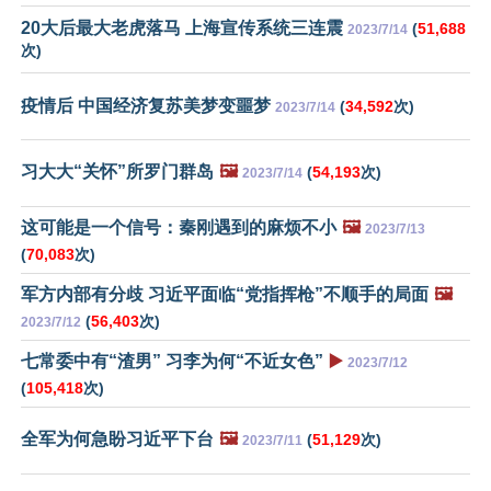
20大后最大老虎落马 上海宣传系统三连震
(
51,688
2023/7/14
次)
疫情后 中国经济复苏美梦变噩梦
(
34,592
次)
2023/7/14
习大大“关怀”所罗门群岛
🖼️
(
54,193
次)
2023/7/14
这可能是一个信号：秦刚遇到的麻烦不小
🖼️
2023/7/13
(
70,083
次)
军方内部有分歧 习近平面临“党指挥枪”不顺手的局面
🖼️
(
56,403
次)
2023/7/12
七常委中有“渣男” 习李为何“不近女色”
▶️
2023/7/12
(
105,418
次)
全军为何急盼习近平下台
🖼️
(
51,129
次)
2023/7/11