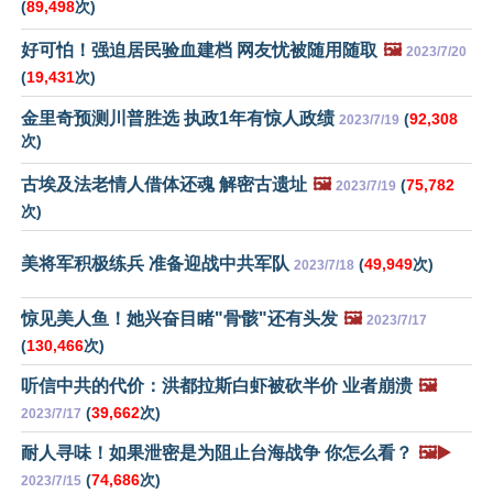
(
89,498
次)
好可怕！强迫居民验血建档 网友忧被随用随取
🖼️
2023/7/20
(
19,431
次)
金里奇预测川普胜选 执政1年有惊人政绩
(
92,308
2023/7/19
次)
古埃及法老情人借体还魂 解密古遗址
🖼️
(
75,782
2023/7/19
次)
美将军积极练兵 准备迎战中共军队
(
49,949
次)
2023/7/18
惊见美人鱼！她兴奋目睹"骨骸"还有头发
🖼️
2023/7/17
(
130,466
次)
听信中共的代价：洪都拉斯白虾被砍半价 业者崩溃
🖼️
(
39,662
次)
2023/7/17
耐人寻味！如果泄密是为阻止台海战争 你怎么看？
🖼️▶️
(
74,686
次)
2023/7/15