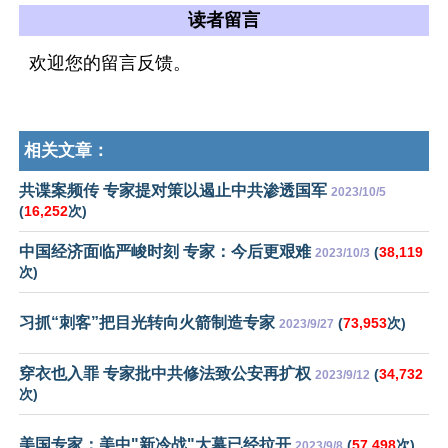
读者留言
欢迎您的留言反馈。
相关文章：
共谍案频传 专家提对策以遏止中共渗透国军
2023/10/5
(
16,252
次)
中国经济面临严峻时刻 专家：今后更艰难
(
38,119
2023/10/3
次)
习抓“刺客”把目光转向火箭制造专家
(
73,953
次)
2023/9/27
穿衣也入罪 专家批中共修法致公安再扩权
(
34,732
2023/9/12
次)
美国专家：美中"新冷战"大幕已经拉开
(
57,498
次)
2023/9/8