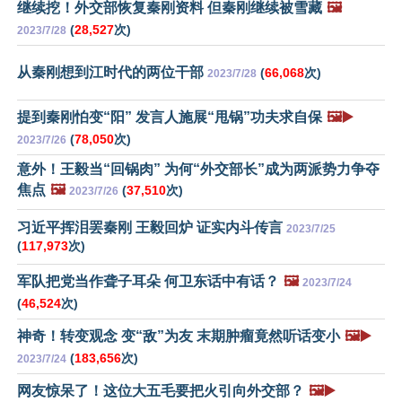
继续挖！外交部恢复秦刚资料 但秦刚继续被雪藏
🖼️
(
28,527
次)
2023/7/28
从秦刚想到江时代的两位干部
(
66,068
次)
2023/7/28
提到秦刚怕变“阳” 发言人施展“甩锅”功夫求自保
🖼️▶️
(
78,050
次)
2023/7/26
意外！王毅当“回锅肉” 为何“外交部长”成为两派势力争夺
焦点
🖼️
(
37,510
次)
2023/7/26
习近平挥泪罢秦刚 王毅回炉 证实内斗传言
2023/7/25
(
117,973
次)
军队把党当作聋子耳朵 何卫东话中有话？
🖼️
2023/7/24
(
46,524
次)
神奇！转变观念 变“敌”为友 末期肿瘤竟然听话变小
🖼️▶️
(
183,656
次)
2023/7/24
网友惊呆了！这位大五毛要把火引向外交部？
🖼️▶️