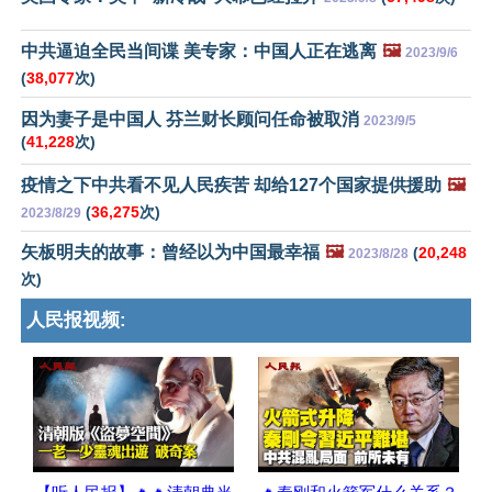
中共逼迫全民当间谍 美专家：中国人正在逃离
🖼️
2023/9/6
(
38,077
次)
因为妻子是中国人 芬兰财长顾问任命被取消
2023/9/5
(
41,228
次)
疫情之下中共看不见人民疾苦 却给127个国家提供援助
🖼️
(
36,275
次)
2023/8/29
矢板明夫的故事：曾经以为中国最幸福
🖼️
(
20,248
2023/8/28
次)
人民报视频: