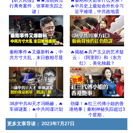
【听人民报】🔥🔥清朝典当
🔥秦刚和火箭军什么关系？
行离奇案件，张掌柜失踪之
🔥中共史上最短命外长令习
谜｜
近平难堪，中共政地震
秦刚事件🔥又爆新料🔥，中
🔥揭秘🔥共产主义的艺术疑
共方寸大乱，末日败相尽显
云：《阿里郎》和《东方
｜
红》，美化独裁？
38岁中共AI天才冯旸赫，🔥
劲爆！🔥红三代傅小姐的香
车祸谜案；🔥中共间谍计划
港艳事｜秦刚神秘失踪超过3
｜
个星期，
更多文章导读：
2023年7月27日