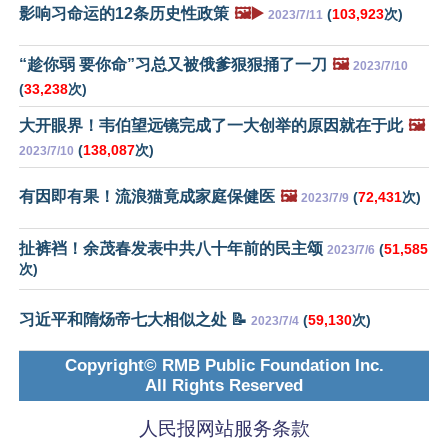
影响习命运的12条历史性政策
🖼️▶️
(
103,923
次)
2023/7/11
“趁你弱 要你命”习总又被俄爹狠狠捅了一刀
🖼️
2023/7/10
(
33,238
次)
大开眼界！韦伯望远镜完成了一大创举的原因就在于此
🖼️
(
138,087
次)
2023/7/10
有因即有果！流浪猫竟成家庭保健医
🖼️
(
72,431
次)
2023/7/9
扯裤裆！余茂春发表中共八十年前的民主颂
(
51,585
2023/7/6
次)
习近平和隋炀帝七大相似之处 📝
(
59,130
次)
2023/7/4
Copyright© RMB Public Foundation Inc.
All Rights Reserved
人民报网站服务条款