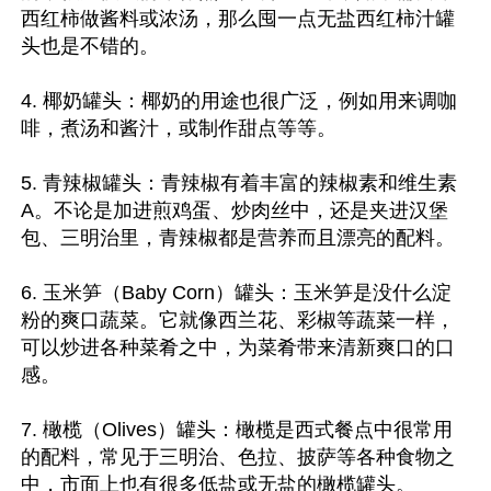
西红柿做酱料或浓汤，那么囤一点无盐西红柿汁罐
头也是不错的。

4. 椰奶罐头：椰奶的用途也很广泛，例如用来调咖
啡，煮汤和酱汁，或制作甜点等等。

5. 青辣椒罐头：青辣椒有着丰富的辣椒素和维生素
A。不论是加进煎鸡蛋、炒肉丝中，还是夹进汉堡
包、三明治里，青辣椒都是营养而且漂亮的配料。

6. 玉米笋（Baby Corn）罐头：玉米笋是没什么淀
粉的爽口蔬菜。它就像西兰花、彩椒等蔬菜一样，
可以炒进各种菜肴之中，为菜肴带来清新爽口的口
感。

7. 橄榄（Olives）罐头：橄榄是西式餐点中很常用
的配料，常见于三明治、色拉、披萨等各种食物之
中，市面上也有很多低盐或无盐的橄榄罐头。
