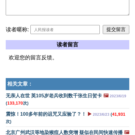
读者暱称:
读者留言
欢迎您的留言反馈。
相关文章：
无亲人在世 英105岁老兵收到数千张生日贺卡
🖼️
2023/6/19
(
133,170
次)
震惊！100多年前的诅咒又应验了？！
▶️
(
41,931
2023/6/23
次)
北京广州武汉等地染猴痘人数突增 疑似在民间快速传播
🖼️