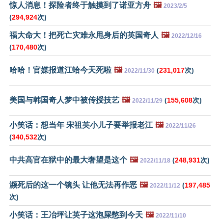
惊人消息！探险者终于触摸到了诺亚方舟
🖼️
2023/2/5
(
294,924
次)
福大命大！把死亡灾难永甩身后的英国奇人
🖼️
2022/12/16
(
170,480
次)
哈哈！官媒报道江蛤今天死啦
🖼️
(
231,017
次)
2022/11/30
美国与韩国奇人梦中被传授技艺
🖼️
(
155,608
次)
2022/11/29
小笑话：想当年 宋祖英小儿子要举报老江
🖼️
2022/11/26
(
340,532
次)
中共高官在狱中的最大奢望是这个
🖼️
(
248,931
次)
2022/11/18
濒死后的这一个镜头 让他无法再作恶
🖼️
(
197,485
2022/11/12
次)
小笑话：王冶坪让英子这泡屎憋到今天
🖼️
2022/11/10