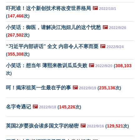
吓死谁！这个新创技术将改变世界格局
🖼️
2022/10/1
(
147,466
次)
小笑话：御医，请解决江泡妞儿的这个忧愁
🖼️
2022/9/26
(
267,502
次)
“习近平内部讲话” 全文 内容令人不寒而栗
🖼️
2022/9/24
(
355,308
次)
小笑话：想当年 薄熙来教训瓜瓜失败
🖼️
(
308,103
2022/9/20
次)
呵！揭宋祖英一生最在乎的事
🖼️
(
235,136
次)
2022/9/19
名字奇遇记
🖼️
(
145,226
次)
2022/9/18
英国2岁婴孩会读多国文字的秘密
🖼️
(
129,521
次)
2022/9/16