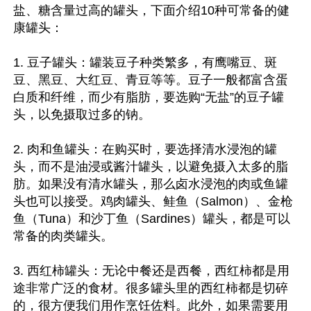
盐、糖含量过高的罐头，下面介绍10种可常备的健
康罐头：

1. 豆子罐头：罐装豆子种类繁多，有鹰嘴豆、斑
豆、黑豆、大红豆、青豆等等。豆子一般都富含蛋
白质和纤维，而少有脂肪，要选购“无盐”的豆子罐
头，以免摄取过多的钠。

2. 肉和鱼罐头：在购买时，要选择清水浸泡的罐
头，而不是油浸或酱汁罐头，以避免摄入太多的脂
肪。如果没有清水罐头，那么卤水浸泡的肉或鱼罐
头也可以接受。鸡肉罐头、鲑鱼（Salmon）、金枪
鱼（Tuna）和沙丁鱼（Sardines）罐头，都是可以
常备的肉类罐头。

3. 西红柿罐头：无论中餐还是西餐，西红柿都是用
途非常广泛的食材。很多罐头里的西红柿都是切碎
的，很方便我们用作烹饪佐料。此外，如果需要用