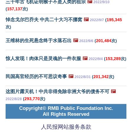
三千年古飞机证明猴子不是人类的祖宗
🖼️
2022/9/10
(
157,137
次)
悼念戈尔巴乔夫 中共二十大习不挪窝
🖼️
(
195,345
2022/9/7
次)
王维林的生死悬念终于水落石出
🖼️
(
201,484
次)
2022/9/6
惊人发现！肉体只是灵魂的一件衣服
🖼️
(
153,289
次)
2022/9/4
民国高官经历的不可思议奇事
🖼️
(
201,342
次)
2022/8/31
这图片露天机！中共非得免除非洲大爷的债务不可
🖼️
(
293,770
次)
2022/8/28
Copyright© RMB Public Foundation Inc.
All Rights Reserved
人民报网站服务条款