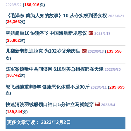
(
186,016
次)
2023/6/22
《毛泽东-鲜为人知的故事》10 从夺实权到丢实权
2023/6/21
(
36,366
次)
空姐超重10％须停飞 中国海航新规惹议
🖼️
2023/6/17
(
35,602
次)
儿翻新老凯迪拉克 为102岁父亲庆生
🖼️
(
133,556
2023/6/13
次)
陈军案惊曝中共间谍网 610对美总指挥部在天津
2023/5/30
(
38,742
次)
郭飞雄遭重判8年 健康恶化体重不足90斤
(
285,655
2023/5/11
次)
快速清洗羽绒服领口袖口 5分钟立马就能穿
🖼️
2023/5/4
(
139,844
次)
更多文章导读：
2023年2月2日