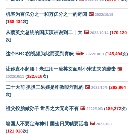
机率为百亿分之一和万亿分之一的奇闻
🖼️
2022/10/19
(
168,434
次)
从蔡英文总统的国庆演讲说到二十大
🖼️
(
170,120
2022/10/14
次)
这个BBC的视频为此而受到青睐
🖼️▶️
(
145,494
次)
2022/10/13
让你直不起腰！老江用一流英文面对小宋丈夫的袭击
🖼️
(
322,618
次)
2022/10/11
二十大前 扒扒三呆婊是咋教唆淫乱的
🖼️
(
282,864
2022/10/9
次)
祖父投胎做孙子 世界之大无奇不有
🖼️
(
189,272
次)
2022/10/3
墙国人不要定海神针 国殇日哭喊要活着
🖼️
2022/10/2
(
121,018
次)