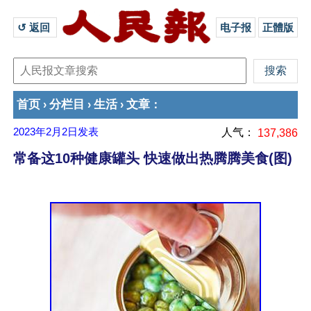
↺ 返回 
电子报
正體版
首页
分栏目
生活
文章
›
›
›
：
2023年2月2日
发表
人气：
137,386
常备这10种健康罐头 快速做出热腾腾美食(图)