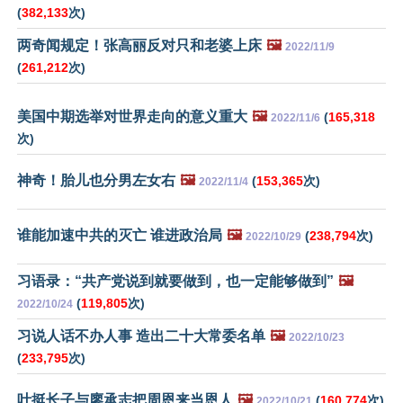
(
382,133
次)
两奇闻规定！张高丽反对只和老婆上床
🖼️
2022/11/9
(
261,212
次)
美国中期选举对世界走向的意义重大
🖼️
(
165,318
2022/11/6
次)
神奇！胎儿也分男左女右
🖼️
(
153,365
次)
2022/11/4
谁能加速中共的灭亡 谁进政治局
🖼️
(
238,794
次)
2022/10/29
习语录：“共产党说到就要做到，也一定能够做到”
🖼️
(
119,805
次)
2022/10/24
习说人话不办人事 造出二十大常委名单
🖼️
2022/10/23
(
233,795
次)
叶挺长子与廖承志把周恩来当恩人
🖼️
(
160,774
次)
2022/10/21