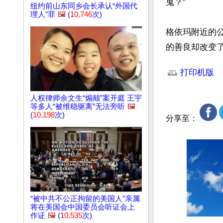
鬼？”

纽约前山东同乡会长承认“外国代
理人”罪
🖼️
(
10,746
次)
格依玛附近的
的善良却改变
文章网址: http://w
打印机版
人权律师余文生“煽颠”案开庭 王宇
等多人“被维稳驱离”无法旁听
🖼️
(
10,198
次)
分享至：
“被中共不公正拘留的美国人”亲属
将在美国会中国委员会听证会上
作证
🖼️
(
10,535
次)