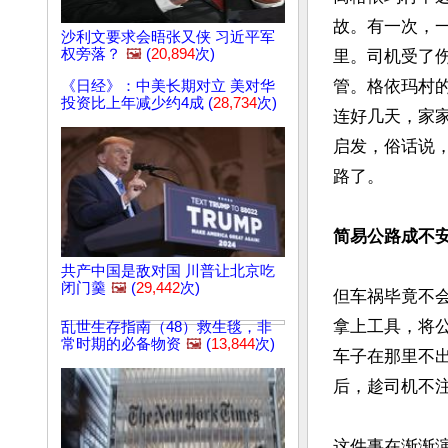
故。有一次，
沙利文要求会晤张又侠 习近平军
权旁落？
🖼️
(
20,894
次)
里。司机受了
管。格依玛村
《日经》：中美长期对立 美对华
投资比上年减少约4成 (
28,734
次)
连好几天，家
启发，俗话说
路了。

简易公路成不
共产中国是敌对国 川普让北京吃
闭门羹
🖼️
(
29,442
次)
但车祸毕竟不
拿上工具，将
乱世生存指南（48）救生毯，非
常时期的必备物资
🖼️
(
13,844
次)
车子在那里不
后，趁司机不注
这件事在渐渐