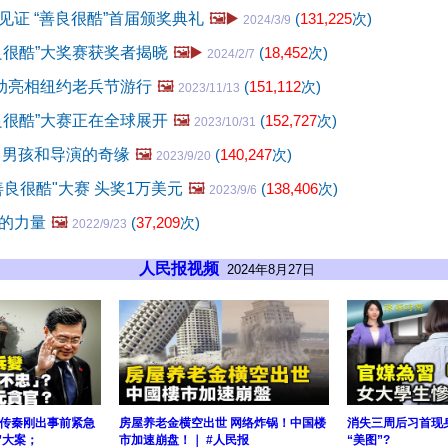
见证 “善良很酷”首届颁奖典礼
🖼️▶️
(
131,225
次)
2024/3/9
良很酷”大奖赛获奖者揭晓
🖼️▶️
(
18,452
次)
2024/2/7
活动亮相纽约老兵节游行
🖼️
(
151,112
次)
2023/11/13
良很酷”大赛正在全球展开
🖼️
(
152,727
次)
2023/10/31
 男孩和导演的奇缘
🖼️
(
140,247
次)
2023/9/20
善良很酷"大赛 头奖1万美元
🖼️
(
138,406
次)
2023/9/6
的力量
🖼️
(
37,209
次)
2022/9/23
人民报视频
2024年8月27日
传秦刚出事前紧急
房屋养老金横空出世 网络炸锅！中国楼
消失三周后习首现
”大案；
市加速崩盘！｜ #人民报
“美图”?