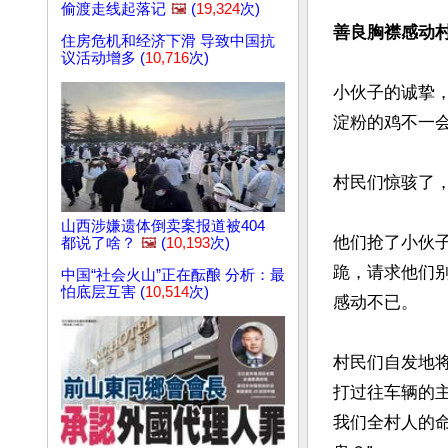
偷渡走线起落记
🖼️
(
19,324
次)
善良胸襟感动
住房危机和经济下滑 导致中国抗
议活动增多 (
10,716
次)
小伙子的诚挚
淀粉的鸡不一会
村民们惊骇了，
山西涉嫌遗体倒卖案报道被404
他们抢了小伙
都说了啥？
🖼️
(
10,193
次)
跪，请求他们
中国“社会火山”正在酝酿 分析：最
怕底层互害 (
10,514
次)
感动不已。

村民们自发地
打过往车辆的
我们全村人的