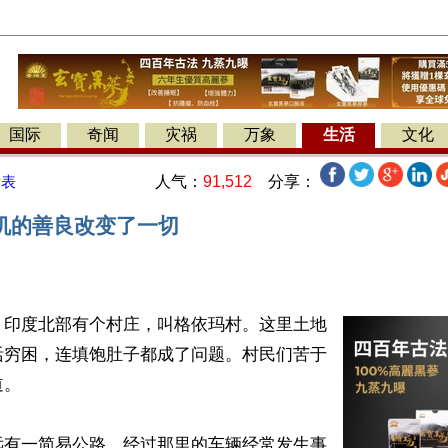
国际
奇闻
灾祸
万象
生活
文化
人气：
91,512
分享：
发表
机的善良改变了一切
】印度北部有个村庄，叫格依玛村。这里土地
活穷困，连填饱肚子都成了问题。村民们苦于
。

远有一简易公路，经过那里的车辆经常发生事