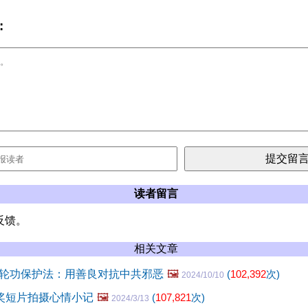
:
读者留言
反馈。
相关文章
轮功保护法：用善良对抗中共邪恶
🖼️
(
102,392
次)
2024/10/10
获奖短片拍摄心情小记
🖼️
(
107,821
次)
2024/3/13