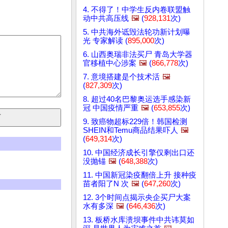
4. 不得了！中学生反内卷联盟触
动中共高压线
🖼️
(
928,131
次)
5. 中共海外诋毁法轮功新计划曝
光 专家解读 (
895,000
次)
6. 山西奥瑞非法买尸 青岛大学器
官移植中心涉案
🖼️
(
866,778
次)
7. 意境搭建是个技术活
🖼️
(
827,309
次)
8. 超过40名巴黎奥运选手感染新
冠 中国疫情严重
🖼️
(
653,855
次)
9. 致癌物超标229倍！韩国检测
SHEIN和Temu商品结果吓人
🖼️
(
649,314
次)
10. 中国经济成长引擎仅剩出口还
没抛锚
🖼️
(
648,388
次)
11. 中国新冠染疫翻倍上升 接种疫
苗者阳了N 次
🖼️
(
647,260
次)
12. 3个时间点揭示央企买尸大案
水有多深
🖼️
(
646,436
次)
13. 板桥水库溃坝事件中共讳莫如