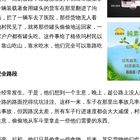
一辆装载著食用罐头的货车在那里翻进了沟
伤，拦了一辆车去了医院，那些货物无人看
的村民见了，就将那些罐头偷偷地运回家，一
家户户都有罐头吃。这件事给了格依玛村民以
，靠山吃山，靠水吃水，他们完全可以靠路吃
安全路段
会经常发生。于是，他们想到一个主意，晚上，趁公路上没人
公路的路面挖得坑坑洼洼。这样一来，车子在那里出事故几率
出事故，但因路况太差，所有车子行进速度都会大大减缓，村
意，偷偷地从车斗里拿走一些他们需要的东西。

演变，起初，他们只是偷拿一些食物，后来，其它货物他们也