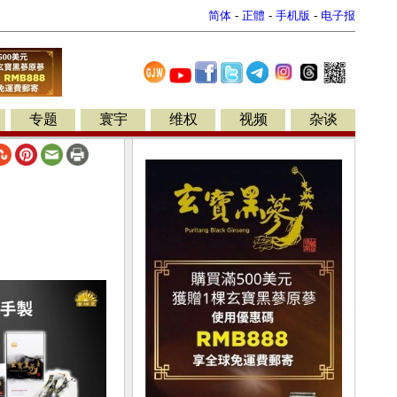
简体
-
正體
-
手机版
-
电子报
专题
寰宇
维权
视频
杂谈