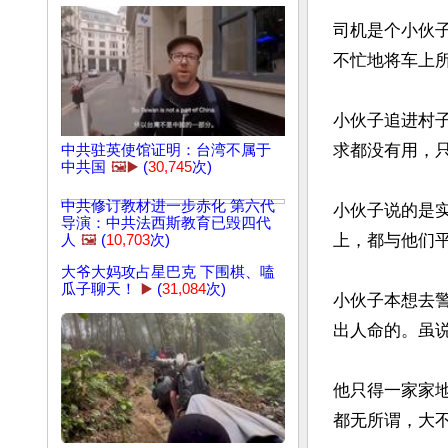
司机是个小伙
不忙地将车上所
小伙子追进村
求都没有用，
中共驻英使馆证明：台湾不属于
中共国
🖼️▶️
(
30,745
次)
中共修订教材进一步赤化 第六代
小伙子说的是
导演：中共法西斯教育已毁四代
上，都与他们平
人
🖼️
(
10,703
次)
大爷大妈攻占星巴克 下围棋、嗑
瓜子聊天！
▶️
(
31,084
次)
小伙子本想去
出人命的。虽
他只得一家家
都无所谓，大不