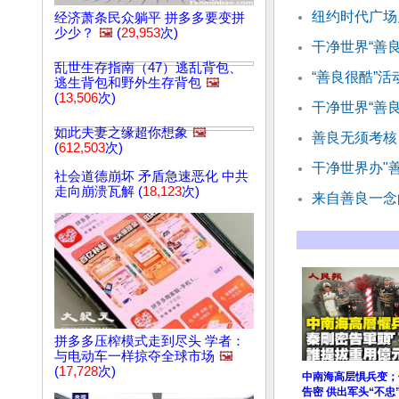
纽约时代广场
经济萧条民众躺平 拼多多要变拼
少少？
🖼️
(
29,953
次)
干净世界“善
乱世生存指南（47）逃乱背包、
“善良很酷”
逃生背包和野外生存背包
🖼️
(
13,506
次)
干净世界“善
如此夫妻之缘超你想象
🖼️
善良无须考核
(
612,503
次)
干净世界办"
社会道德崩坏 矛盾急速恶化 中共
走向崩溃瓦解 (
18,123
次)
来自善良一念
拼多多压榨模式走到尽头 学者：
与电动车一样掠夺全球市场
🖼️
(
17,728
次)
中南海高层惧兵变；
告密 供出军头“不忠