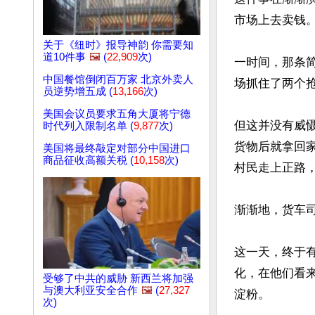
市场上去卖钱。
关于《纽时》报导神韵 你需要知
道10件事
🖼️
(
22,909
次)
一时间，那条
中国餐馆倒闭百万家 北京外卖人
场抓住了两个抢
员逆势增五成 (
13,166
次)
美国会议员要求五角大厦将宁德
但这并没有威
时代列入限制名单 (
9,877
次)
货物后就拿回
美国将最终敲定对部分中国进口
商品征收高额关税 (
10,158
次)
村民走上正路
渐渐地，货车
这一天，终于
化，在他们看
受够了中共的威胁 新西兰将加强
与澳大利亚安全合作
🖼️
(
27,327
淀粉。

次)