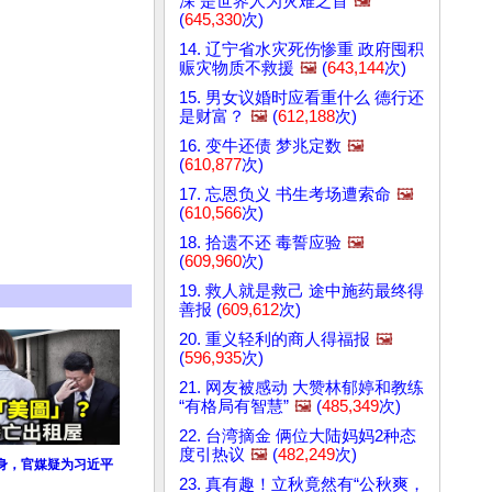
深 是世界人为灾难之首
🖼️
(
645,330
次)
14. 辽宁省水灾死伤惨重 政府囤积
赈灾物质不救援
🖼️
(
643,144
次)
15. 男女议婚时应看重什么 德行还
是财富？
🖼️
(
612,188
次)
16. 变牛还债 梦兆定数
🖼️
(
610,877
次)
17. 忘恩负义 书生考场遭索命
🖼️
(
610,566
次)
18. 拾遗不还 毒誓应验
🖼️
(
609,960
次)
19. 救人就是救己 途中施药最终得
善报 (
609,612
次)
20. 重义轻利的商人得福报
🖼️
(
596,935
次)
21. 网友被感动 大赞林郁婷和教练
“有格局有智慧”
🖼️
(
485,349
次)
22. 台湾摘金 俩位大陆妈妈2种态
度引热议
🖼️
(
482,249
次)
身，官媒疑为习近平
23. 真有趣！立秋竟然有“公秋爽，