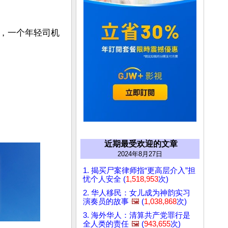
，一个年轻司机
近期最受欢迎的文章
2024年8月27日
1. 揭买尸案律师指“更高层介入”担
忧个人安全 (
1,518,953
次)
2. 华人移民：女儿成为神韵实习
演奏员的故事
🖼️
(
1,038,868
次)
3. 海外华人：清算共产党罪行是
全人类的责任
🖼️
(
943,655
次)