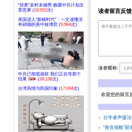
“排查”农村未婚男 败露中共计划生
育恶果 (
18,592
次)
读者留言反馈
美国进入“新核时代”：一文读懂没
有硝烟的美中核博弈 (
9,964
次)
读者暱称:
中共已彻底崩坏 我们正在等那个
结果
🖼️▶️
(
38,138
次)
台湾风情与民国印象 (
17,694
次)
欢迎您的留言
台学者声援法
“善良很酷”